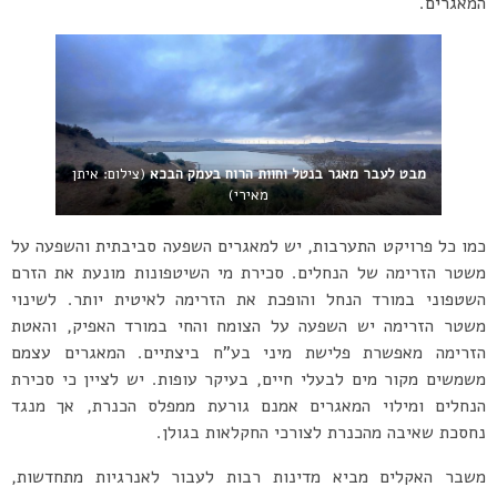
המאגרים.
מבט לעבר מאגר בנטל וחוות הרוח בעמק הבכא
(צילום: איתן
מאירי)
כמו כל פרויקט התערבות, יש למאגרים השפעה סביבתית והשפעה על
משטר הזרימה של הנחלים. סכירת מי השיטפונות מונעת את הזרם
השטפוני במורד הנחל והופכת את הזרימה לאיטית יותר. לשינוי
משטר הזרימה יש השפעה על הצומח והחי במורד האפיק, והאטת
הזרימה מאפשרת פלישת מיני בע”ח ביצתיים. המאגרים עצמם
משמשים מקור מים לבעלי חיים, בעיקר עופות. יש לציין כי סכירת
הנחלים ומילוי המאגרים אמנם גורעת ממפלס הכנרת, אך מנגד
נחסכת שאיבה מהכנרת לצורכי החקלאות בגולן.
משבר האקלים מביא מדינות רבות לעבור לאנרגיות מתחדשות,