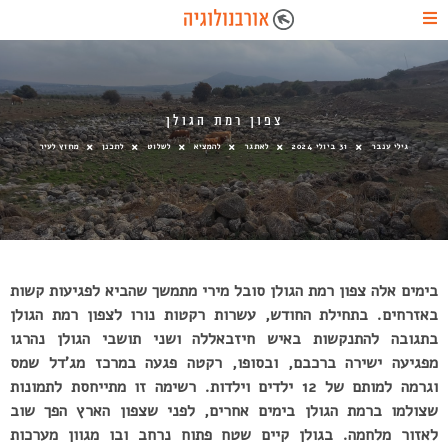
צפון רמת הגולן
גילי ענבר
31 ביולי 2024
לאתגר
להמציא
לשלוט
לתכנן
מחוץ לעיר
בימים אלה צפון רמת הגולן סובל מירי מתמשך שהביא לפגיעות קשות
באזרחים. בתחילת החודש,
עשרות רקטות נורו לצפון רמת הגולן
בתגובה להתנקשות באיש חיזבאללה ושני תושבי הגולן נהרגו
מפגיעה ישירה ברכבם, ובסופו, רקטה פגעה במרכז מג’דל שמס
וגרמה למותם של 12 ילדים וילדות. רשימה זו מתייחסת לתמונות
שצולמו ברמת הגולן בימים אחרים, לפני שצפון הארץ הפך שוב
לאזור מלחמה. בגולן קיים שטח פתוח נרחב ובו מגוון מערכות