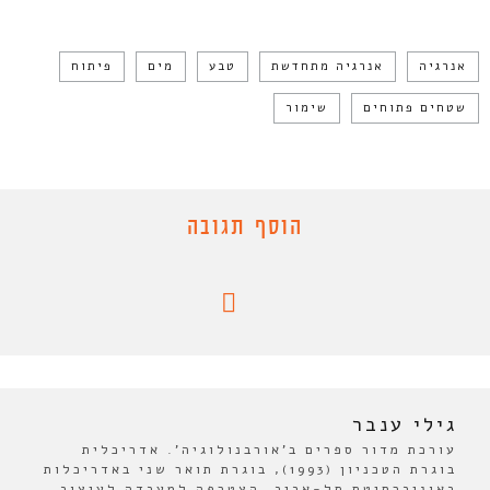
אנרגיה
אנרגיה מתחדשת
טבע
מים
פיתוח
שטחים פתוחים
שימור
הוסף תגובה
גילי ענבר
עורכת מדור ספרים ב'אורבנולוגיה'. אדריכלית
בוגרת הטכניון (1993), בוגרת תואר שני באדריכלות
באוניברסיטת תל-אביב. הצטרפה למעבדה לעיצוב