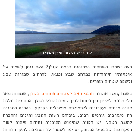
אגם בנטל (צילום: איתן מאירי)
האם ישמרו השטחים הפתוחים ברמת הגולן? האם ניתן לשמור על
איכויותיו הייחודיות כמרחב טבע ופנאי, להרחיב שמורות טבע
ולשקם שטחים מופרים?
בשנת 2014 אושרה
תוכנית אב לשטחים פתוחים בגולן
, שמהווה מאז
כלי מרכזי לאיזון בין פיתוח לבין שמירת טבע בגולן. התוכנית כוללת
קווים מנחים ועקרונות לשימושים מושכלים בקרקע. בהכנת התכנית
היו מעורבים גורמים רבים, ביניהם רשות הטבע והגנים והחברה
להגנת הטבע. יש לקוות שמימוש התוכנית וקידום פיתוח לאור
העקרונות שבבסיס הכנתה, יסייעו לשמור על הסביבה למען הדורות