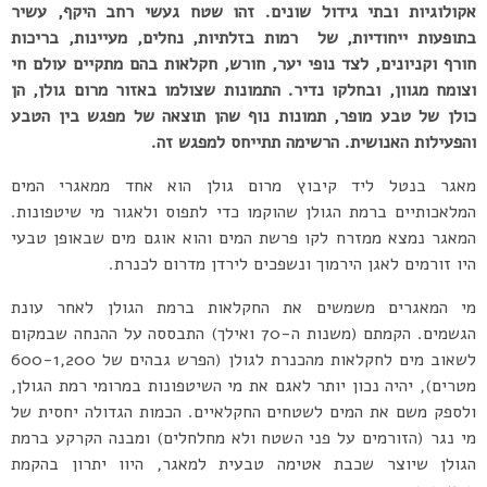
אקולוגיות ובתי גידול שונים. זהו שטח געשי רחב היקף, עשיר
בתופעות ייחודיות, של רמות בזלתיות, נחלים, מעיינות, בריכות
חורף וקניונים, לצד נופי יער, חורש, חקלאות בהם מתקיים עולם חי
וצומח מגוון, ובחלקו נדיר. התמונות שצולמו באזור מרום גולן, הן
כולן של טבע מופר, תמונות נוף שהן תוצאה של מפגש בין הטבע
והפעילות האנושית. הרשימה תתייחס למפגש זה.
מאגר בנטל ליד קיבוץ מרום גולן הוא אחד ממאגרי המים
המלאכותיים ברמת הגולן שהוקמו כדי לתפוס ולאגור מי שיטפונות.
המאגר נמצא ממזרח לקו פרשת המים והוא אוגם מים שבאופן טבעי
היו זורמים לאגן הירמוך ונשפכים לירדן מדרום לכנרת.
מי המאגרים משמשים את החקלאות ברמת הגולן לאחר עונת
הגשמים. הקמתם (משנות ה-70 ואילך) התבססה על ההנחה שבמקום
לשאוב מים לחקלאות מהכנרת לגולן (הפרש גבהים של 600-1,200
מטרים), יהיה נכון יותר לאגם את מי השיטפונות במרומי רמת הגולן,
ולספק משם את המים לשטחים החקלאיים. הכמות הגדולה יחסית של
מי נגר (הזורמים על פני השטח ולא מחלחלים) ומבנה הקרקע ברמת
הגולן שיוצר שכבת אטימה טבעית למאגר, היוו יתרון בהקמת