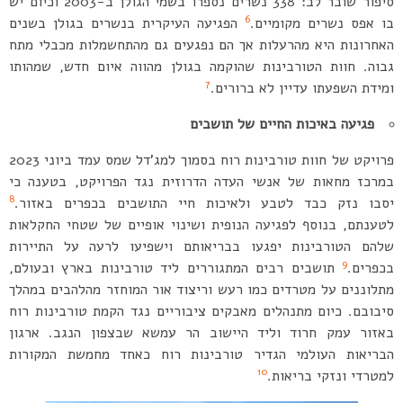
סיפור שובר לב: 338 נשרים נספרו בשמי הגולן ב-2003 וכיום יש
6
בו אפס נשרים מקומיים.
הפגיעה העיקרית בנשרים בגולן בשנים
האחרונות היא מהרעלות אך הם נפגעים גם מהתחשמלות מכבלי מתח
גבוה. חוות הטורבינות שהוקמה בגולן מהווה איום חדש, שמהותו
7
ומידת השפעתו עדיין לא ברורים.
פגיעה באיכות החיים של תושבים
פרויקט של חוות טורבינות רוח בסמוך למג’דל שמס עמד ביוני 2023
במרכז מחאות של אנשי העדה הדרוזית נגד הפרויקט, בטענה כי
8
יסבו נזק כבד לטבע ולאיכות חיי התושבים בכפרים באזור.
לטענתם, בנוסף לפגיעה הנופית ושינוי אופיים של שטחי החקלאות
שלהם הטורבינות יפגעו בבריאותם וישפיעו לרעה על התיירות
9
בכפרים.
תושבים רבים המתגוררים ליד טורבינות בארץ ובעולם,
מתלוננים על מטרדים כמו רעש וריצוד אור המוחזר מהלהבים במהלך
סיבובם. כיום מתנהלים מאבקים ציבוריים נגד הקמת טורבינות רוח
באזור עמק חרוד וליד היישוב הר עמשא שבצפון הנגב. ארגון
הבריאות העולמי הגדיר טורבינות רוח כאחד מחמשת המקורות
10
למטרדי ונזקי בריאות.