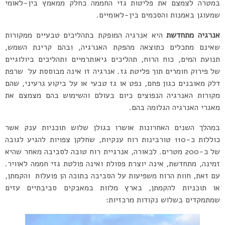
במטרה לצמצם את פליטות גזי החממה כחלק ממאמץ בין-לאומי
שמעוגן באמנות והסכמים בין-לאומיים.
אנרגיה מתחדשת
היא אנרגיה המופקת בתהליכים טבעיים ממקורות
שאינם מתכלים כתוצאה מהפקת האנרגיה, ובהם קרינת השמש,
תנועת המים, כוח הרוח, תהליכים גיאותרמיים ותהליכים ביולוגיים
של פירוק חומרים תוך פליטת גז. אנרגיה זו אינה מבוססת על שרפת
דלק מאובנים כגון פחם, נפט או גז טבעי או על ביקוע גרעיני, שהם
מקורות האנרגיה הנפוצים כיום בעולם והשימוש בהם מצמצם את
מאגרי האנרגיה הגלומה בהם.
במהלך השנים האחרונות אושרו בגולן שלוש תוכניות ענק אשר
כוללות כ-110 טורבינות רוח ענקיות, שחלקן צפויות להגיע לגובה
של כ-200 מטרים. לכאורה, אנרגיית רוח טובה לסביבה מאחר שהיא
זמינה, מתחדשת, אינה יוצרת פסולת ואינה פולטת גזי חממה לאוויר.
עם זאת, חוות הרוח משפיעות על הסביבה בתוכה הן פועלות והקמתן,
או תוכניות להקמתן, בארץ מלוות במאבקים סביבתיים עזים
שמתמקדים בשלוש נקודות מרכזיות: