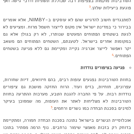
הטורבינות מוקמות בצפיפות רבה שכוללת תשתיות ודרכי גישה ואף
3
פוגעת ביעילות שלהן.
למתנגדים חשוב להדגיש שהם לא עוסקים ב-NIMBY, אלא אומרים
בבירור כי במדינת ישראל אין מקום לייצור חשמל מרוח. ומציעים לא
לגעת בשטחים הפתוחים המעטים שנותרו, לא רק בגולן אלא גם
במקומות אחרים בישראל. לטענתם, השטחים הפתוחים הם משאב
יקר ואפשר לייצר אנרגיה נקייה ומקיימת גם ללא פגיעה בשטחים
4
הפתוחים.
פגיעה בציפורים נודדות
בחוות הטורבינות נפגעים עופות רבים, בהם חיוואים, דיות שחורות,
עפרונים, חוחיות, בזים ועוד. הרוח החזקה מושכת גם ציפורים
נודדות רבות. על פי החברה להגנת הטבע, מערכות ההתרעה בחוות
הטורבינות לא מצליחות לאתר את העופות, מה שמסוכן בעיקר
5
למינים בסכנת הכחדה כמו נשרים ורחמים.
אוכלוסיית הנשרים בישראל נתונה בסכנת הכחדה חמורה, ומתקיימת
בדוחק רק בזכות מאמצי שימור נרחבים. נוף הרמה מסתיר בתוכו