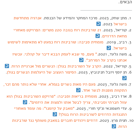
הבאים.
מתן שחק, 2023. מרכז המחקר והמידע של הכנסת.
אנרגיה מתחדשת
בישראל
2023.
קוריאל, 2023.
21 טורבינות רוח בגובה 220 מטרים: הפרויקט מאחורי
מחאת הדרוזים
.
רביב, 2019.
מומחית סביבה: טורבינות רוח כמעט לא מתאימות לשימוש
בישראל
.
משה גלעד, 2021
.” פעם, מי שבא לעמק הבכא דיבר על קהלני. עכשיו
אנחנו בקרב על המרחב”.
קוריאל, 2022.
הקרב על הטורבינות בגולן: הנשרים מול אנרגיית הרוח.
חן יוסף ויובל חנינוביץ, 2023.
הסיפור העצוב של היעלמות הנשרים בגולן
.
משה גלעד, 2023.
פעם היו מאות נשרים בגמלא. אחרי שלא נותר מהם זכר,
התקוות מופנות לנשר אחד
.
ארז רביב, 2023.
מומחית בריאות וסביבה: “פרויקט הטורבינות בגולן הוא
עוול חברתי וסביבתי, צריך לבטל אותו ולפצות את היזמים”
.
עדי חשמונאי וג’קי חורי, 2023.
“מאבק על קיומנו”: מה עומד מאחורי
התנגדות הדרוזים לטורבינות הרוח בגולן?
חגית פרץ. 2023.
דרוזים ויהודים חוברים במאבק משותף נגד טורבינות
הרוח.