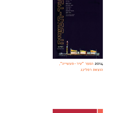
2014
הספר "עיר-תעשייה",
הוצאת רסלינג
>> לקריאה נוספת --------
-------------------
-------------------
-----------