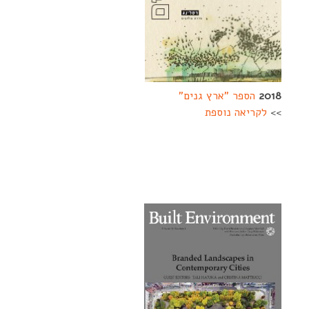
2018
הספר "ארץ גנים"
>>
לקריאה נוספת
--------
-------------------
------------- ------
--