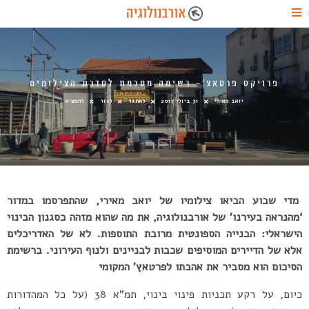
פרויקט פרטאצ’- רשימה מסכמת לסדרת הצילומים
יואב מאירי
31 ביולי 2017
לאתגר
לגור
להמציא
מדי שבוע הביאו צילומיו של יואב מאירי, שהתפרסמו במדור
‘מהנראה בעירנו’ של אורבנולוגיה, את מה שהוא מזהה כסגנון הבינוי
הישראלי: הבנייה הספונטית מרובת התוספות. לא של האדריכלים
אלא של הדיירים המוסיפים שכבות לבניינים ולנוף העירוני. ברשימת
הסיכום הוא מסביר את אהבתו לפרטאץ’ המקומי
כיום, על רקע תכניות פינוי בינוי, תמ”א 38 (על כל המהדורות