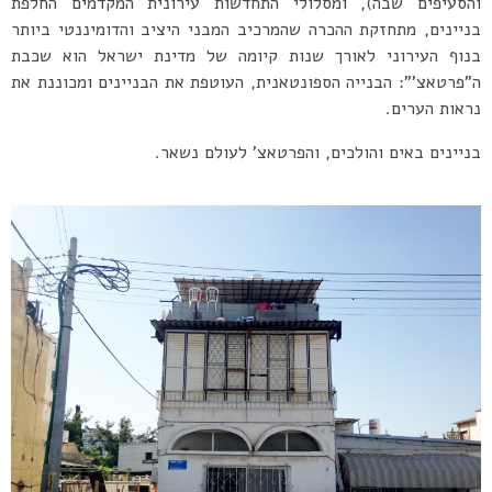
והסעיפים שבה), ומסלולי התחדשות עירונית המקדמים החלפת
בניינים, מתחזקת ההכרה שהמרכיב המבני היציב והדומיננטי ביותר
בנוף העירוני לאורך שנות קיומה של מדינת ישראל הוא שכבת
ה”פרטאצ'”: הבנייה הספונטאנית, העוטפת את הבניינים ומכוננת את
נראות הערים.
בניינים באים והולכים, והפרטאצ’ לעולם נשאר.