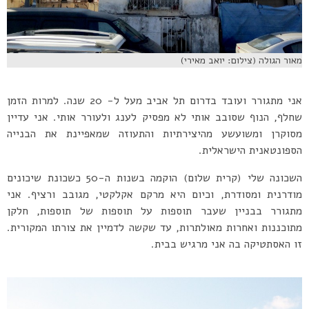
מאור הגולה (צילום: יואב מאירי)
אני מתגורר ועובד בדרום תל אביב מעל ל- 20 שנה. למרות הזמן
שחלף, הנוף שסובב אותי לא מפסיק לענג ולעורר אותי. אני עדיין
מסוקרן ומשועשע מהיצירתיות והתעוזה שמאפיינת את הבנייה
הספונטאנית הישראלית.
השכונה שלי (קרית שלום) הוקמה בשנות ה-50 כשכונת שיכונים
מודרנית ומסודרת, וכיום היא מרקם אקלקטי, מגובב ורציף. אני
מתגורר בבניין שעבר תוספות על תוספות של תוספות, חלקן
מתוכננות ואחרות מאולתרות, עד שקשה לדמיין את צורתו המקורית.
זו האסתטיקה בה אני מרגיש בבית.