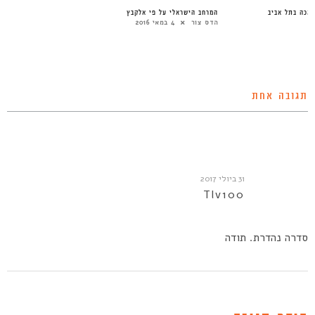
אכה בתל אביב
המרחב הישראלי על פי אלקבץ
הדס צור
4 במאי 2016
תגובה אחת
31 ביולי 2017
Tlv100
סדרה נהדרת. תודה