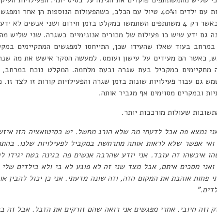
תוצאות הסקר הן 46.7% שהות עם ילדים ו40% טיול עם הכלב, כשהפעולות הנוספו
הסקר לא השתמשו במקלט, כאשר רק 4 משתתפים השתמשו במקלט בזמן חירום ושני אנשי
 גם ידע שיש בו פעילות של מכורים אנונימיים בשגרה. שני שליש מהע
מרחב בעוד שאלו שהעידו שכן, התייחסו למפגשים המתקיימים במק
ש, כאשר הם מעידים על עישון ועומס. למעשה הסקר אישש את מה שנר
 מתקיימים במקביל בעת שגרה ובעת מלחמה. המקלט נוכח במרחב, 
ש גם עבור פעילויות שונות בזמן שגרה והפעילויות קורות זו לצד זו. 
ות ובמקרים מסוימים אף מגביר אותה.
תשובות שעולות מורכבות יותר.
ני נמצא פה אבל לדעתי מה שלא הורג מחשל. יש בסיטואציה הזו איזשה
 ואי אפשר שלא לראות אותה מתרחשת במקביל לפעילויות שלנו. בהתח
ו איכשהו זה עובד. אני יודע שהרבה אנשים פה בגינה בטח יגידו 
 ואני מסכים איתם, אבל מצד שני זה לא פוגע לא בי ולא בילדים שלי
י פחות אוהבת את המקום הזה, וזה שונה מדעתי. אני כן יכול להבין או
דים.”
 וזה חיובי. אחרי מפגשים אני רואה שהם זורקים את הזבל. אבל זה בה