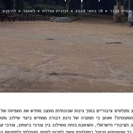
עמית ענבר
18 במאי 2026
זכוכית מגדלת
לאתגר
להיפגש
ב מקלטים ציבוריים בתוך גינות שכונתיות מעצב מחדש את התפיסה של 
מקומית? אטען כי המקרה של גינת דבורה ממחיש כיצד שילוב מקלטי
 הציבורי הישראלי, השואבת כוחה משילוב בין צורכי ביטחון, צורכי קה
כך שהשימוש הכפול במקלטים עשוי לתרום לחוסן הקהילתי ולתחושת הבי