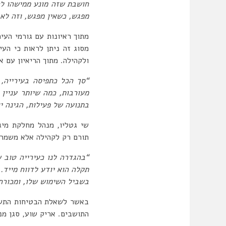
חושבת שזה מונע ממישהו להג
מפגש, כשאין מפגש, וזה לא
מתוך ראיונות עם גורמי העי
מסוג זה ניתן לראות כי העי
ולקהילה. מתוך הריאיון עם א
“סך הכל כתפיסה בעירייה, 
מעורבות, כמה שיותר עניין
בתנועה של פעילות, הגינה י
שי גטליו, מנהל מחלקת מיג
תורם רק לקהילה אלא משמר 
“בהגדרה לנו כעירייה טוב 
תקלה הוא יודע לדווח מייד.
בשביל השימוש שלו, ומכורח
באשר לשאלת הבטיחות התשוב
התושבים. אריק שוע, סגן מנ