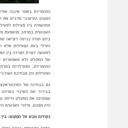
החומריות באתר איננה אחיד
המגוון העיצובי מדגיש את ה
תחושתית בין פעילות לפעיל
האנושית במרחב מושפעת משע
ביום תהיה כניסה ויציאה ש
העילי בעת הפעילות אלא רק
למעשה יוצרת הפרדה בין המ
של המקלט ולא מאפשרים לו
החומריות, הפעילויות במר
הפעילות והן מבחינת הצורניו
גם בבחינה של האינטראקציו
בבירור את השינוי במרחב 
שמקיפה את המקלט הייתה עב
היה מפגש, פיזור האנשים הי
נקודות מבט על המקום: בין
בסקר שקיימתי בגינה עולה כ