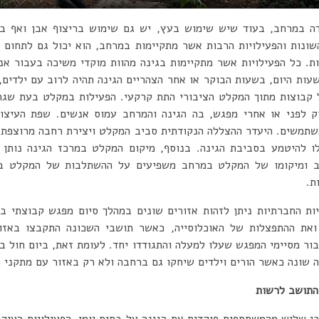
ה במרחב, בעוד שיש שימוש בעץ, יש גם שימוש בריצוף אבן ואף במ
שונות והפעילויות הרבות אשר מתקיימות במרחב, הוא יכול גם לתחום 
ות. כל הפעילויות אשר מתקיימות בגינה מהוות מוקדי משיכה בעבור אנ
ות היום, בשעות הבוקר או אחר הצהריים הגינה תהיה לרוב עם ילדים, 
ל קבוצות מתוך המקלט הציבורי התת קרקעי. הפעילות במקלט בעת שג
 לפני או אחרי מפגש, בה הגינה והמרחב עמוס אנשים. שפת העיצוב
שתמשים. היעדר ההצללה הנקודתית סביב המקלט ויצירת רחבה מרוצפת ס
 להיטמע בסביבת הגינה. בנוסף, מיקום המקלט במרכז הגינה נותן ל
חב ומיקומו של המקלט במרחב משפיעים על ההשתלבות של המקלט בג
ת.
ת החברתיות ניתן לזהות אזורים שונים במהלך סיום מפגש קבוצתי בס
ואת ההתפצלות של האוכלוסייה, כאשר תושבי השכונה התקבצו באזו
ור מסיימי המפגש שעלו למעלה והתגודדו יחד. לעומת זאת, ביום חול ב
ה שונה כאשר הורים וילדים שיחקו גם ברחבה ולא רק באזור עם מתקני 
 התושב לרשות
י שליש מהמשתתפים פוקדים את הגינה על בסיס יומי. הפעילויות העיקר