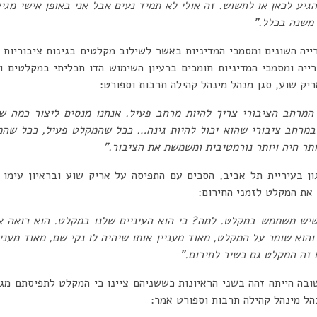
יע לכאן או לחשוש. זה אולי לא תמיד נעים אבל אני באופן אישי מגי
 משנה בכלל.”
רייה השונים ומסמכי המדיניות באשר לשילוב מקלטים בגינות ציבוריות א
רייה ומסמכי המדיניות תומכים ברעיון השימוש הדו תכליתי במקלטים 
ריק שוע, סגן מנהל מינהל קהילה תרבות וספורט:
המרחב הציבורי צריך להיות מרחב פעיל. אנחנו מנסים ליצור כמה ש
 במרחב ציבורי שהוא יכול להיות גינה… ככל שהמקלט פעיל, ככל שהמקל
ותר חיה ויותר נורמטיבית ומשמשת את הציבור.”
ון בעיריית תל אביב, הסכים עם התפיסה על אריק שוע ובראיון עימו 
את המקלט לזמני החירום:
שיש משתמש במקלט. למה? כי הוא העיניים שלנו במקלט. הוא רואה 
 והוא שומר על המקלט, מאוד מעניין אותו שיהיה לו נקי שם, מאוד מעני
 זה המקלט גם כשיר לחירום.”
ה הייתה זהה בשני הראיונות כששניהם ציינו כי המקלט לתפיסתם מג
הל מינהל קהילה תרבות וספורט אמר: