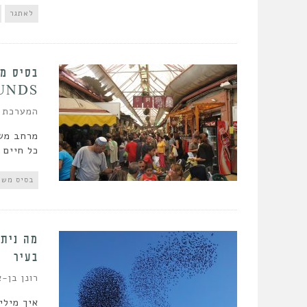
לאתגר
UNDS
המערכת
מרחב משו
כל חיים 
בסיס משו
מה ניתן
בעיר
רונן בן-א
איך מילי