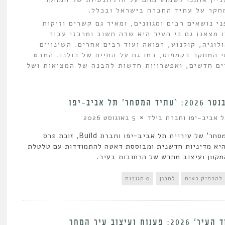
מחקר על עתיד החברה בישראל ובכלל.
י נושאים רבים ומגוונים, ומאיר גם קשרים וזיקות
 מצאנו גם כי העיר היא שדה חשוב ומרכזי עבור
וגיה, קולנוע, רפואה ועוד רבים אחרים. השינויים
 המחקר בקמפוס, כמו גם על החיים של כולנו. המבט
ים חדשים, ואפשרויות חדשות להבנה של המציאות ושל
מסחר’ תל אביב-יפו
ל אביב-יפו וחברת בילד
5 באוגוסט 2026
'עתיד המסחר' של עיריית תל אביב-יפו וחברת Build, זוכת פרס
יא מדיניות חדשנית ומבוססת דאטה להתמודדות עם טלטלת
קוון ועיצוב מחדש של הרחובות בעיר.
להרחיק ראות
לתכנן
0 תגובות
: פענוח ועיצוב עיר המחר