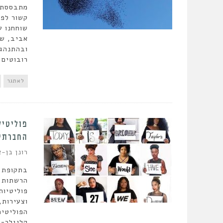
מתבססת ת
קשור לפי
שוחחנו ע
אביב, שמ
ובהתנהגו
רובוטים.
לאתגר
פוליטיק
החברתי
רונן בן-א
בתקופת ה
הרשתות ה
פוליטיות
וצעירות,
הפוליטית
קליגלר-ו