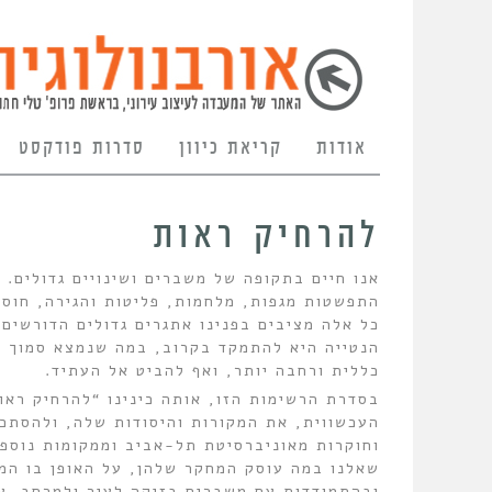
אודות
קריאת כיוון
סדרות פודקסט
להרחיק ראות
אנו חיים בתקופה של משברים ושינויים גדולים.
התפשטות מגפות, מלחמות, פליטות והגירה, חוסר
כל אלה מציבים בפנינו אתגרים גדולים הדורשים 
הנטייה היא להתמקד בקרוב, במה שנמצא סמוך א
כללית ורחבה יותר, ואף להביט אל העתיד.
בסדרת הרשימות הזו, אותה כינינו “להרחיק ראו
העכשווית, את המקורות והיסודות שלה, ולהסתכל
וחוקרות מאוניברסיטת תל-אביב וממקומות נוספי
שאלנו במה עוסק המחקר שלהן, על האופן בו המ
ובהתמודדות עם משברים בזיקה לעיר ולמרחב. ענ