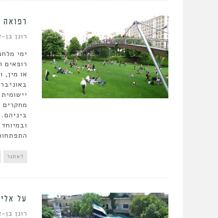
רפואה עתיד
רונן בן-א
ימי מלחמ
רופאים ו
או מין, 
באוניברס
יישומית 
מחקרים ב
ביניהם. 
ובמיוחד 
התפתחות 
לאתגר
על אלימ
רונן בן-א