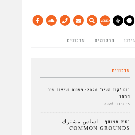
ירנו
פרסומים
עדכונים
עדכונים
כנס ‘קוד העיר’ 2026: פענוח ועיצוב עיר
המחר
15 ביוני 2026
בסיס משותף – أساس مشترك –
COMMON GROUNDS