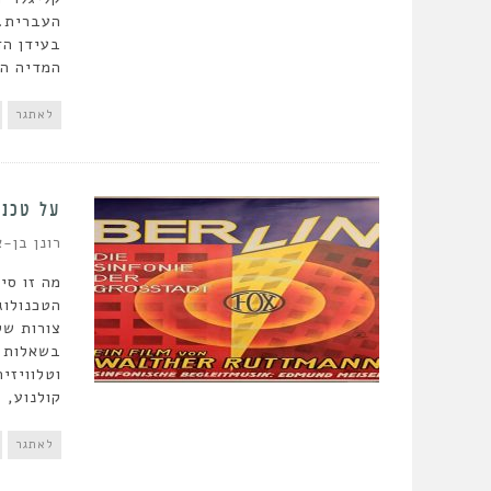
העברית. 
בעידן הד
המדיה הד
לאתגר
על טכנו
רונן בן-א
מה זו סי
הטכנולוג
צורות של
בשאלות א
וטלוויזי
קולנוע, 
לאתגר