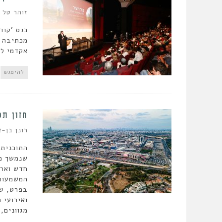
זוהר טל
מכתיבה א
אקדמי לפ
להיפגש
חזון תכ
רונן בן-א
התוכנית 
שנמשך כש
חדש וארו
המשמעותי
בפרט, של
ואירועי 
מגוונים,