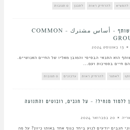
להמציא
להרחיק ראות
לתכנן
0 תגובות
בסיס משותף – أساس مشترك – COMMON
GRO
13 באוגוסט 2024
תף הוא התנאי הבסיסי והמובן מאליו של החיים האנושיים.
הם חיים בסמיכות ועם...
תף
לאתגר
להרחיק ראות
עדכונים
0 תגובות
 ללמוד מנחיל? – על חגבים, רובוטים והתנועה
ריה
20 בפברואר 2024
וני חגבים יודעים לנוע ביחד כגוף אחד באותו כיוון? על מה