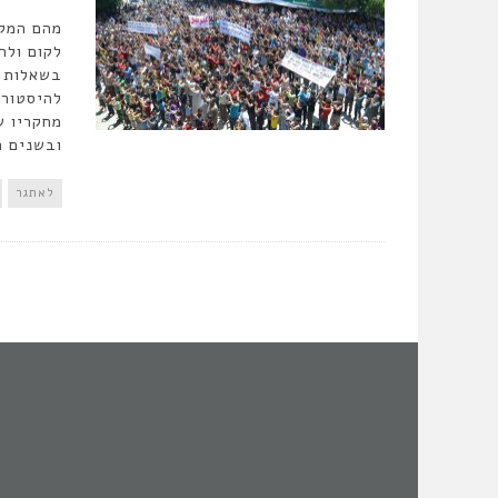
מהם המקו
לקום ולר
בשאלות א
להיסטורי
מחקריו ש
ובשנים ה
לאתגר