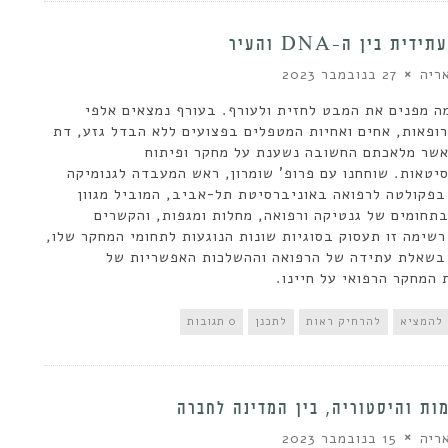
ית בין ה-DNA והעיר
ריה
27 בנובמבר 2023
ה מפנים את המבט לחזית ולעורף. בעורף נמצאים אלפי
רופאות, אחים ואחיות המטפלים בפצועים ללא הבדל גזע, דת
ואשר מלאכתם החשובה נשענת על מחקר ופיתוח
יטאות. שוחחנו עם פרופ' שומרון, ראש המעבדה לגנומיקה
בפקולטה לרפואה באוניברסיטת תל-אביב, המוביל מגוון
תחומים של גנטיקה ורפואה, מחלות ומגפות, והקשרים
רשימה זו תעסוק בסוגיות שונות הנוגעות לתחומי המחקר שלו,
בשאלת עתידה של הרפואה וההשלכות האפשריות של
המחקר הרפואי על חיינו.
להמציא
להרחיק ראות
לתכנן
0 תגובות
ות והיסטוריה, בין המדינה לחברה
ריה
15 בנובמבר 2023