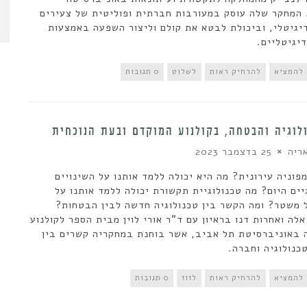
המחקר שלה עוסק במעורבות חברתית ופוליטית של צעירים
יגיטלי, וביכולת לבטא את קולם וליצור השפעה באמצעות
יגיטליים.
להמציא
להרחיק ראות
לשלוט
0 תגובות
לוגיה והבטחה, בקולנוע המוקדם ובעת הנוכחית
ריה
25 בדצמבר 2023
מפוניה עירונית? מה היא יכולה ללמד אותנו על השינויים
יים היום? מה טכנולוגיית תקשורת יכולה ללמד אותנו על
 משטר? ומה הקשר בין טכנולוגיה חדשה לבין הבטחות?
לה ואחרות דנו בראיון עם ד"ר אורי לוין מבית הספר לקולנוע
ה באוניברסיטת תל אביב, אשר בוחנת במחקריה קשרים בין
טכנולוגיה וחברה.
להמציא
להרחיק ראות
לזוז
0 תגובות