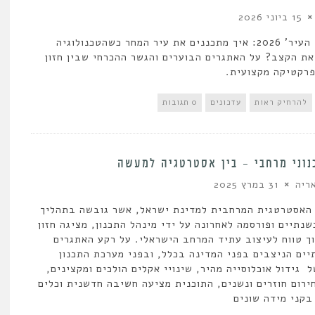
15 ביוני 2026
כנס 'קוד העיר' 2026: איך מתכננים את עיר המחר כשהטכנולוגיה
ת הקצב? על האתגרים הבוערים והגשר ההכרחי שבין חזון
רקטיקה מקצועית.
להרחיק ראות
עדכונים
0 תגובות
נוני מרחבי – בין אסטרטגיה למעשה
ריה
31 במרץ 2025
האסטרטגית המרחבית למדינת ישראל, אשר גובשה בתהליך
נתיים ופורסמה לאחרונה על ידי מינהל התכנון, מציגה חזון
ך טווח לעיצוב עתיד המרחב הישראלי. על רקע האתגרים
ים הניצבים בפני המדינה בכלל, ובפני מערכת התכנון
 גידול אוכלוסייה מהיר, שינויי אקלים הולכים ומקצינים,
חירום חוזרים ונשנים, התוכנית מציעה חשיבה חדשנית וכלים
 בקני מידה שונים