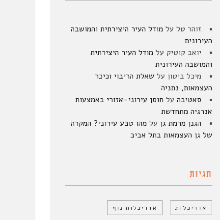
זוהר טל
על
מודל העיר היצירתית והמושבה
העירונית
יואב קוטיק
על
מודל העיר היצירתית
והמושבה העירונית
מיכל ביטון
על
שאלת הריבוי וכיכר
העצמאות, נתניה
סאטיבה
על
חוסן עירוני-אזורי באמצעות
אנרגיה מתחדשת
הגנן מרמת גן
על
מהו טבע עירוני? המקרה
של גן העצמאות בתל אביב
תגיות
אדריכלות
אדריכלות נוף