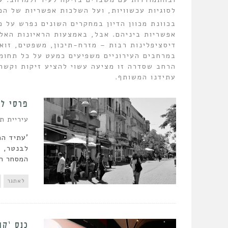
לסוגיות עכשוויות, ועל השלכות אפשריות של ה
בכוונת מכוון הדיון במחקרים השונים נפרש על פנ
אפשריות ביניהם. אבל, באמצעות הראיונות האלו
דיסציפלינות רבות – מזרח-תיכון, משפטים, זואול
במרחבים העירוניים משפיעים כמעט על כל תחומי
הרחב שסדרה זו מציעה עשוי להציע זיקות וקשר
עתידנו המשותף.
פרסי לבנטר 2026: ‘עתיד ה
עיריית ת
לבנטר, ה
המסחר המ
לאתגר
כנס ‘קוד העיר’ 2026