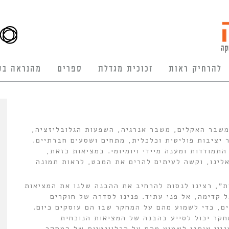
להרחיק ראות
זכוכית מגדלת
ספרים
מהנראה בע
 משבר האקלים, משבר אנרגיה, השפעות הגלובליזציה,
 יציבות פוליטית וכלכלית, מתחים ושסעים חברתיים.
התמודדות ומענה מיידי ויומיומי. במציאות כזאת,
לינו, וקשה לעיתים להרים את המבט, לראות תמונה
ת”, רצינו לנסות להרחיב את ההבנה שלנו את המציאות
 קדימה, אל פני עתיד. פנינו לסדרה של חוקרים
ם, כדי לשמוע מהם על המחקר שבו הם עוסקים כיום.
חקר יכול לסייע בהבנה של המציאות הנוכחית
יין אותנו לשמוע מהם על הרלוונטיות של המחקר