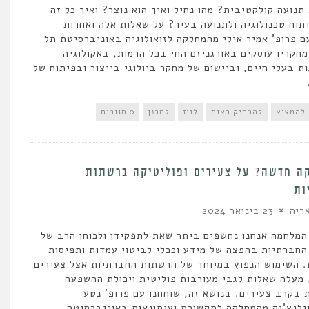
נועה קולקטיבית? מהו נחיל ואיך הוא נוצר? ואיך כל זה
תוח טכנולוגיה ולתנועה בעיר? על שאלות אלה ואחרות
ם פרופ' אמיר אילי מהמחלקה לזואולוגיה באוניברסיטת תל
חקריו עוסקים באורגניזם החי בכל הרמות, באקולוגיה
ת בעלי חיים, וביישום של מחקר ביולוגי בייצור ובפיתוח של
להמציא
להרחיק ראות
לזוז
לתכנן
0 תגובות
ה חדשה? על צעירים ופוליטיקה ברשתות
ות
ריה
23 בינואר 2024
מלחמה אנחנו נחשפים ביתר שאת לתפקידן ולכוחן הרב של
חברתיות בהפצה של מידע וככלי לביטוי עמדות ותפיסות
. השימוש הנפוץ במיוחד של הרשתות החברתיות אצל צעירים
 מעלה שאלות לגבי מעורבות פוליטית ויכולת ההשפעה
 בקרב צעירים. בנושא זה, שוחחנו עם פרופ' נטע
ילנצ'יק מהמחלקה לתקשורת ועיתונאות באוניברסיטה