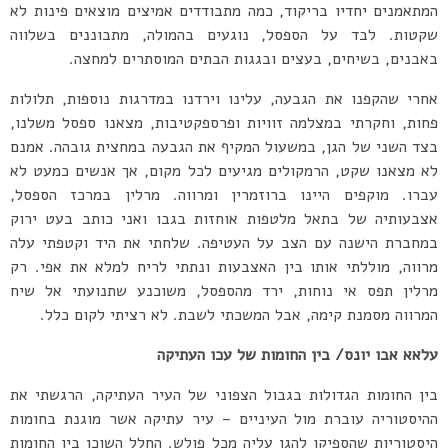
המתאמנים יחדיו בריקוד, כמה מתבודדים אמיצים מוצאים פינות לא
שקטות. לבד על הספסל, נוגעים בהמולה, מתבוננים בשלווה
באבנים, בשיחים, בעצים ובגגות הבתים המוסתרים למחצה.
אחרי שהקפנו את הגבעה, עלינו וירדנו במדרגות נוספות, תלולות
פחות, וחקרתי במצלמה זוויות ופרספקטיבות, מצאנו ספסל משלנו,
בצד השני של הגן, במשעול המקיף את הגבעה במחצית גובהה. אמנם
לא מצאנו שקט, הרמקולים מגיעים לכל מקום, אך אנשים כמעט לא
עברו. מוקפים היינו ברוזמרין ומרווה. מרלין במרכז הספסל,
אצבעותיה של בתאל מלטפות אוחזות בגבו ואני כותב בעט ירוק
במחברת הישנה עם הצב על העטיפה. שלחתי את היד וקטפתי עלה
מרווה, מוללתי אותו בין האצבעות ונתתי לריח למלא את אפי. רק
מרלין תפס אי נוחות, ירד מהספסל, משוכנע שתנועתי אל שיח
המרווה מסמנת קימה, אבל המשכתי לשבת. לא רציתי לקום כלל.
עלאא אבו יונס
/ בין החומות של עכו העתיקה
בין החומות הגדולות בגבול הצפוני של העיר העתיקה, הרגשתי את
ההיסטוריה עוברת מול העיניים – עיר עתיקה אשר מוגנת בחומות
היסטוריות שהספיקו להגן עליה מכל פולש. החלל השוכן בין החומות