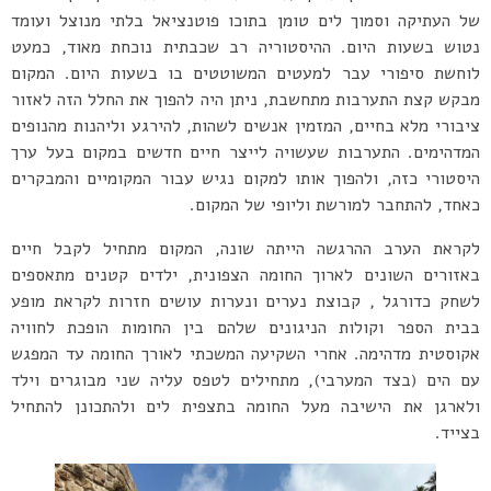
של העתיקה וסמוך לים טומן בתוכו פוטנציאל בלתי מנוצל ועומד
נטוש בשעות היום. ההיסטוריה רב שכבתית נוכחת מאוד, כמעט
לוחשת סיפורי עבר למעטים המשוטטים בו בשעות היום. המקום
מבקש קצת התערבות מתחשבת, ניתן היה להפוך את החלל הזה לאזור
ציבורי מלא בחיים, המזמין אנשים לשהות, להירגע וליהנות מהנופים
המדהימים. התערבות שעשויה לייצר חיים חדשים במקום בעל ערך
היסטורי כזה, ולהפוך אותו למקום נגיש עבור המקומיים והמבקרים
כאחד, להתחבר למורשת וליופי של המקום.
לקראת הערב ההרגשה הייתה שונה, המקום מתחיל לקבל חיים
באזורים השונים לארוך החומה הצפונית, ילדים קטנים מתאספים
לשחק כדורגל , קבוצת נערים ונערות עושים חזרות לקראת מופע
בבית הספר וקולות הניגונים שלהם בין החומות הופכת לחוויה
אקוסטית מדהימה. אחרי השקיעה המשכתי לאורך החומה עד המפגש
עם הים (בצד המערבי), מתחילים לטפס עליה שני מבוגרים וילד
ולארגן את הישיבה מעל החומה בתצפית לים ולהתכונן להתחיל
בצייד.