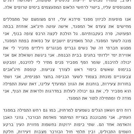
וערב, פתחיו מכוסים יריעות פלסטיק שקופות, ושלושה דגלים
מתנוססים עליו, ביטוי לרחשי הלאום המתעצמים בימים טרופים אלה.
אנו פוסעות לכיוון מסגד סידנא עלי, זרם מצומצם של מתפללים
מחישים את צעדם אל המסגד, אישה עוטה חיג׳אב אוחזת בבתה
הפעוטה, סרה בעקבותיהם. גל הולכת לקצה הרכס צופה בנוף, אני
פונה לשער המסגד. קהל מאמינים יושבים על כסאות בפתח המסגד,
מפגש חברתי זה של נשים גברים מבוגרים וילדים מזכיר לי את
אווירת ימי ילדותי בחגים בבית הכנסת. אני ניגשת ושואלת אם אני
יכולה להיכנס, שומר הסף מסביר פנים מתיר לי להיכנס, ומבקש
בנימוס שאשים כיסוי ראש לצורך צניעות. קופסת חיג’אבים
צבעוניים מונחת בצמוד לשער הכניסה בחצר הפנימית, אני ושתי
בחורות צעירות, בוחנות את הגוון המועדף עלינו, זאת שעת התפילה
הוא מסביר לי, את גם יכולה לעלות במדרגות ולראות את הנוף, אני
מודה לו ומתחילה לתור את המסגד.
רוח הים ושאון הגלים נשמעים למרחוק, כמו גם רחש התפילה במסגד
העתיק. אני מתבוננת בצריח המיתמר מאדמת הכורכר, גווני האבן
והאדמה אחד הם. שתי כיפות ירוקות נחשפות מזווית העין ברקע
השמים התכולים, ובין תלמי חול הכורכר מצבות זעירות, חלקת