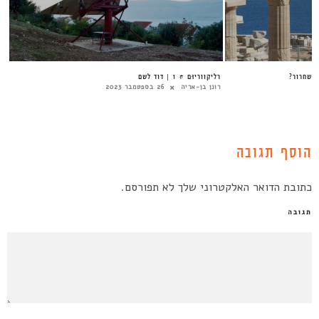
ו שחרור?
רֵליקוַוריוּם # 1 | דוד לשם
רונן בן-אריה
26 בספטמבר 2023
הוסף תגובה
כתובת הדואר האלקטרוני שלך לא תפורסם.
תגובה