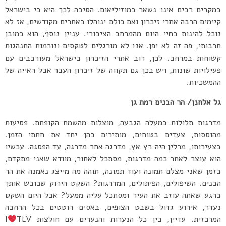
במקרים רבים אינו נשאר כמוזיליאום. הסיבה לכך היא כי בישראל
קיימים הרבה אתרי זיכרון ואם כולם ינוהלו כאתרים מקודשים, אז לא
נוכל להינות בחיי היום מהמרחב הציבורי. עניין נוסף, הוא כמובן
תרבותי, פה זה לא יפן. אנו לא מורגלים לטקסים ונורמות התנהגות
קשוחות במרחב. לכן, רוב אתרי הזיכרון בישראל מעורבבים עם
פעילויות שונות, ויש בכך גם תקווה של זיכרון העבר אבל ראייה של
ההמשכיות.
גל אלחנן/ הר הבנים רמת גן
מדרגות תלולות במעלה הגבעה, מוצלות מהשמח הקופחת. פסיעות
מהוססות, צעדים בטוחים, מותירים בהן יחד את חתתי הזמן.
בצעירותו, מרלין היה רץ אץ, מדרגה אחר מדרגה, עד הפסגה. עכשיו
הוא עוצר לאחר כמה מדרגות, מסתכל לאחור, מוודא שאני מתקדם,
בזמן שאני מצלם תמונה ועוד תמונה, תוהה מה מייצג נאמנה את הר
הבנים. השיפולים, הפיתולים, המדרגות? השקט הירוק שכובש אותך
ברגע שאתה עוזב את העיר ומסתכל עליה ממעל? אבל היום השקט
נעדר, אירוע גדול בשבט הצופים, באסים רוטטים בכל הרחבה
המרכזית. עדיין, בין כל הנערות והנערים עם חולצות I
TLV