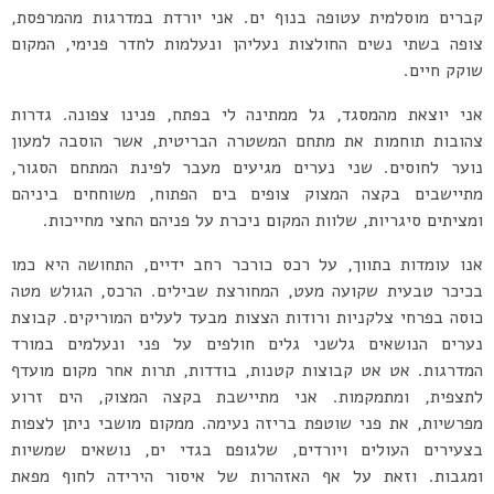
קברים מוסלמית עטופה בנוף ים. אני יורדת במדרגות מהמרפסת,
צופה בשתי נשים החולצות נעליהן ונעלמות לחדר פנימי, המקום
שוקק חיים.
אני יוצאת מהמסגד, גל ממתינה לי בפתח, פנינו צפונה. גדרות
צהובות תוחמות את מתחם המשטרה הבריטית, אשר הוסבה למעון
נוער לחוסים. שני נערים מגיעים מעבר לפינת המתחם הסגור,
מתיישבים בקצה המצוק צופים בים הפתוח, משוחחים ביניהם
ומציתים סיגריות, שלוות המקום ניכרת על פניהם החצי מחייכות.
אנו עומדות בתווך, על רכס כורכר רחב ידיים, התחושה היא כמו
בכיכר טבעית שקועה מעט, המחורצת שבילים. הרכס, הגולש מטה
כוסה בפרחי צלקניות ורודות הצצות מבעד לעלים המוריקים. קבוצת
נערים הנושאים גלשני גלים חולפים על פני ונעלמים במורד
המדרגות. אט אט קבוצות קטנות, בודדות, תרות אחר מקום מועדף
לתצפית, ומתמקמות. אני מתיישבת בקצה המצוק, הים זרוע
מפרשיות, את פני שוטפת בריזה נעימה. ממקום מושבי ניתן לצפות
בצעירים העולים ויורדים, שלגופם בגדי ים, נושאים שמשיות
ומגבות. וזאת על אף האזהרות של איסור הירידה לחוף מפאת