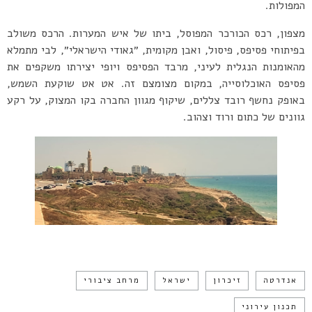
המפולות.
מצפון, רכס הכורכר המפוסל, ביתו של איש המערות. הרכס משולב
בפיתוחי פסיפס, פיסול, ואבן מקומית, ״גאודי הישראלי״, לבי מתמלא
מהאומנות הנגלית לעיני, מרבד הפסיפס ויופי יצירתו משקפים את
פסיפס האוכלוסייה, במקום מצומצם זה. אט אט שוקעת השמש,
באופק נחשף רובד צללים, שיקוף מגוון החברה בקו המצוק, על רקע
גוונים של כתום ורוד וצהוב.
אנדרטה
זיכרון
ישראל
מרחב ציבורי
תכנון עירוני