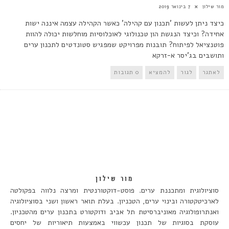
מור שילון
7 בינואר 2019
כיצד ניתן לעשות 'תכנון עם קהילה' כאשר הקהילה עצמה איננה ישות
אחידה? וכיצד הנגשת הון טכנולוגי לאוכלוסיות מוחלשות יכולה להוות
פוטנציאל לפיתוח? תובנות מפרויקט שמפגיש סטונדטים לתכנון ערים
ותושבים בג'יסר א-זרקא
לאתגר
לגור
להמציא
0 תגובות
מור שילון
סוציולוגית ומתכננת ערים. פוסט-דוקטורנטית ומרצה נלווה בפקולטה
לארכיטקטורה ובינוי ערים, הטכניון. בעלת תואר ראשון ושני בסוציולוגיה
ואנתרופולוגיה מאוניברסיטת תל אביב ודוקטורט בתכנון ערים מהטכניון.
עוסקת בסוגיות של תכנון עכשווי באמצעות תיאוריות של יחסים