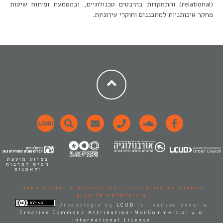
(relational) והתמקדות בהיבטים טכנולוגיים, ובהטמעת ופיתוח שיטות
מחקר איכותניות למתכננים וחוקרי עירוניות.
בסיוע מועצת
הפיס לתרבות
ולאמנות
המעבדה לעיצוב עירוני,
החוג לגאוגרפיה וסביבת האדם.
אוניברסיטת תל אביב
Urbanologia
by
LCUD
is licensed under a
Creative Commons Attribution-NonCommercial 4.0
International License