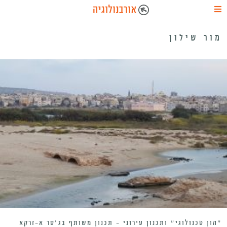
מור שילון
״הון טכנולוגי״ ותכנון עירוני – תכנון משותף בג׳סר א-זרקא