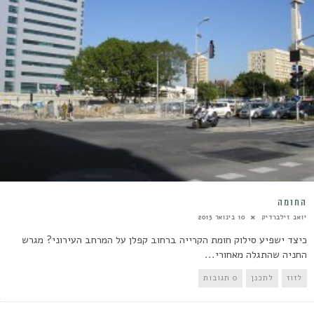
החומה
יואב זילברדיק
10 בינואר 2013
כיצד ישפיע סילוק חומת הקרייה ברחוב קפלן על המרחב העירוני? מגרש
החניה שהתגלה מאחורי...
לזוז
לתכנן
0 תגובות