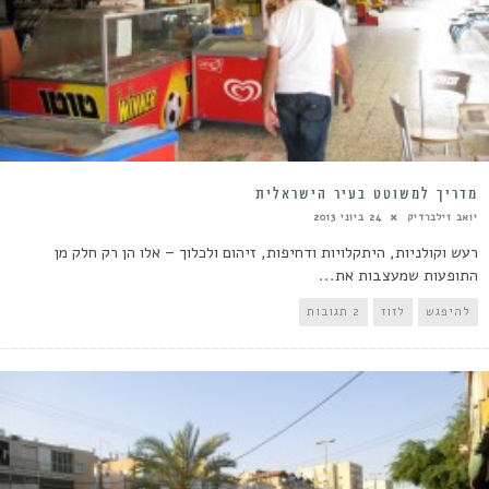
מדריך למשוטט בעיר הישראלית
יואב זילברדיק
24 ביוני 2013
רעש וקולניות, היתקלויות ודחיפות, זיהום ולכלוך – אלו הן רק חלק מן
התופעות שמעצבות את...
להיפגש
לזוז
2 תגובות