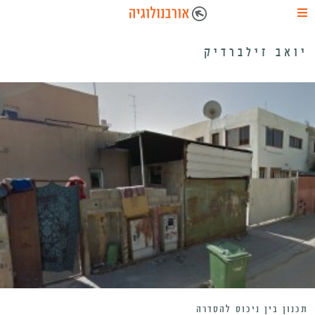
יואב זילברדיק
תכנון בין ניכוס להסדרה