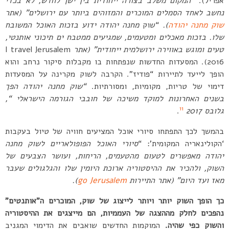
אפריל).
“המקום משלב בצורה ייחודית בין ישן לחדש, לא בכדי
נחשב לאחד הסמלים המוכרים והמזוהים ביותר עם ירושלים
” (אתר
שוק מחנה יהודה
).
“שוק
מחנה יהודה ידוע בזכות האוכל המשובח
שלו. בזכות מאכלים ומטעמים, שמגיעים ממטבח ים תיכוני אותנטי,
טעים ומוגש באווירה ירושלמית ייחודית” (אתר
I travel Jerusalem
2016). המסעדות החדשות שנפתחות בו מקבלות סיקור נרחב והוא
הופך לייעד לתיירות “פודיז”. הקרבה לשוק מקרינה על המסעדות
דימוי של טריות, מקומיות, ומסורתיות.
“שוק מחנה יהודה הפך
בשנים האחרונות למוקד משיכה של חובבי הגורמה הישראלי
“,
11
גלובס 2017
.
בהמשך לכך התפתחו סיורי אוכל המציעים חוויה של טיול בעקבות
‘הקולינאריה המקומית’: “
סיורי האוכל הפופולאריים לשוק מחנה
יהודה מאפשרים לטעום מהטעמים, הריחות, ועושר הצבעים של
השוק, ולהכיר את ההיסטוריה ארוכת היומין שלו והגלגולים שעבר
מאז ועד היום”
(אתר התיירות
go Jerusalem
)
.
כך הופך השוק יותר ויותר לייצוג של שוק, המוכרים ה”אותנטים”
נהפכים לחלק מההצגה של העממיות, הם מייצגים את ההיסטוריה
והשוק כפי שהיה.
המוקמות החדשים שואבים את הדימוי המגניב