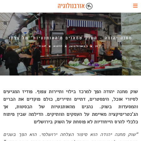
מחנה יהודה – השוק שמאוים מ’האותנטיות’ של עצמו
ניר חן
5 באפריל 2017
להיפגש
לעבוד
שוק מחנה יהודה הפך למרכז בילוי ותיירות צפוף. פודיז המגיעים
לסיורי אוכל, היפסטרים, דתיים ותיירים, כולם פוקדים את הברים
והמסעדות בשוק. נהנים מהאותנטיות של הבסטות, אך
הג’נטריפיקציה מאיימת על העסקים הוותיקים. הדילמה שבין פיתוח
כלכלי להרס הייחודיות לא פוסחת על השוק בירושלים
“שוק מחנה יהודה הוא סיפור הצלחה ירושלמי. הוא הפך בשנים