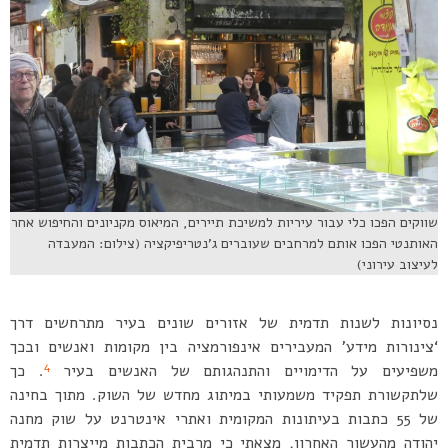
שווקים הפכו כלי עבור עיריות למשיכת תיירים, המיאוס מקניונים והחיפוש אחר
האותנטי הפכו אותם למרחבים שעוברים ג’נטריפיקציה (צילום: המעבדה
לעיצוב עירוני)
נסיונות לשנות תדמית של אזורים שונים בעיר מתרחשים דרך
‘צינורות מידע’ המעבירים אינפורמציה בין מקומות ואנשים ובכך
4
משפיעים על הדימויים והתנהגותם של האנשים בעיר
. כך
שלתקשורת תפקיד משמעותי במיתוג מחדש של השוק. מתוך בחינה
של 55 כתבות בעיתונות המקומית ואתרי אינטרנט על שוק מחנה
יהודה מהעשור האחרון, מצאתי כי מרבית הכתבות מייצרות תדמית