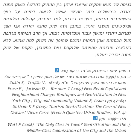
כניסה של מעט עסקים שייצרו איזון בין הוותיק לחדש? בשוק מחנה
יהודה בירושלים בימי חמישי אפשר לראות דתיים על רצף
ההשתייכות הדתית, יושבים בברים, לצד תיירים, קהילות חילוניות
ופלסטינים תושבי העיר. במובן הזה שוק מחנה יהודה אכן הפך
למרחב ייחודי ומושך עבור אוכלוסיות רבות. אך חרב הפיתוח מרחפת
מעל הבסטות שהן המהות והנכס שהופך את השוק למה שהוא. ללא
רגולציה עירונית מתאימה שלוקחת זאת בחשבון, הקסם של שוק
מחנה יהודה ייעלם.
מתוך עמוד הפייסבוק של ניר ברקת 2013
גונן ע (1991) התברגנות שכונות בערי ישראל, מתוך עמירן ד ” ארץ-ישראל:
מחקרים בידיעת הארץ ועתיקותיה” ע”מ 61-65; Zukin S, Trujillo V,
Frase P , Jackson D , Recuber T (2009) New Retail Capital and
Neighborhood Change: Boutiques and Gentrification in New
York City , City and community Volume 8, Issue 1 pp 47-64;
Gotham K F (2005) Tourism Gentrification: The Case of New
Orleans’ Vieux Carre (French Quarter) Urban Studies, Vol. 42
pp: 1099– 1121
Watt P (2008) ‘The Only Class in Town? Gentrification and the
Middle-Class Colonization of the City and the Urban