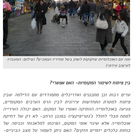
ומה עם האוכלוסיות שזקוקות לשוק בשל מחיריו הנמוכים? (צילום: המעבדה
לעיצוב עירוני)
בין פיתוח לשימור המקומיות- האם אפשרי?
ערים רבות וכן מתכננים ואדריכלים מתמודדים עם הדילמה שבין
פיתוח למטרת התחדשות עירונית לבין הרס הערכים המקומיים,
פגיעה באוכלוסייה הוותיקה ואופיו של המקום. האם יכולה העירייה
לפתח מבלי לחולל ג’נטריפיקציה במובן הרחב- לא רק של דחיקת
אוכלוסייה אלא שינוי אופי המקום, הפיכתו למלאכותי וכניסה של
כוחות כלכלים יזמיים חזקים? האם ניתן לשמור על מצב הביניים-