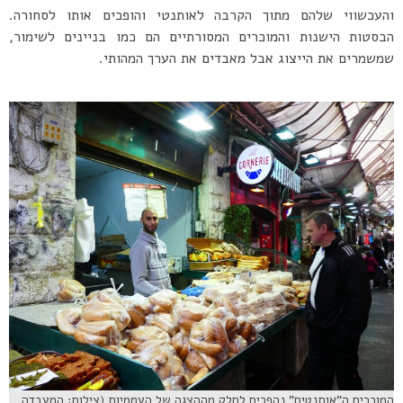
והעכשווי שלהם מתוך הקרבה לאותנטי והופכים אותו לסחורה.
הבסטות הישנות והמוכרים המסורתיים הם כמו בניינים לשימור,
שמשמרים את הייצוג אבל מאבדים את הערך המהותי.
המוכרים ה”אותנטים” נהפכים לחלק מההצגה של העממיות (צילום: המעבדה