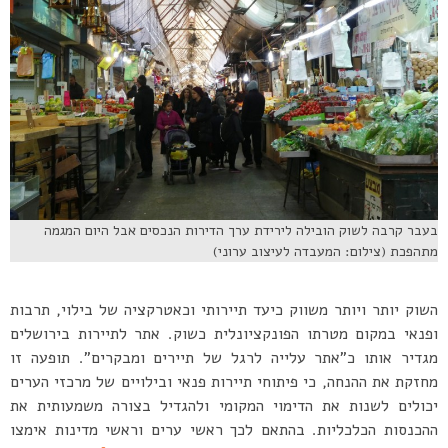
בעבר קרבה לשוק הובילה לירידת ערך הדירות הנכסים אבל היום המגמה
מתהפכת (צילום: המעבדה לעיצוב ערוני)
השוק יותר ויותר משווק כיעד תיירותי וכאטרקציה של בילוי, תרבות
ופנאי במקום מטרתו הפונקציונלית כשוק. אתר לתיירות בירושלים
מגדיר אותו כ”אתר עלייה לרגל של תיירים ומבקרים”. תופעה זו
מחזקת את ההנחה, כי פיתוחי תיירות פנאי ובילויים של מרכזי הערים
יכולים לשנות את הדימוי המקומי ולהגדיל בצורה משמעותית את
ההכנסות הכלכליות. בהתאם לכך ראשי ערים וראשי מדינות אימצו