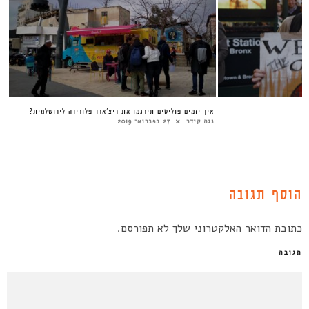
 המעמדי בעיר? השינויים
מחאה עירונית בחסות התאגידים
אי
ארז צפדיה
20 בינואר 2016
נג
הוסף תגובה
כתובת הדואר האלקטרוני שלך לא תפורסם.
תגובה