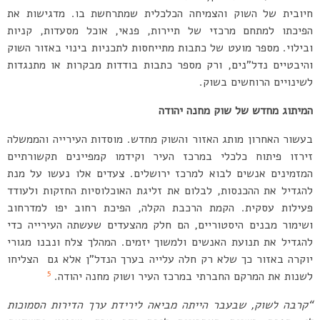
חיובית של השוק והצמיחה הכלכלית שמתרחשת בו. מדגישות את
הפיכתו למתחם מרכזי של תיירות, פנאי, אוכל מסעדות, קניות
ובילוי. מספר מועט של כתבות מתייחסות לתכניות בינוי באזור השוק
והיבטיים נדל”נים, ורק מספר כתבות בודדות מבקרות או מתנגדות
לשינויים הרוחשים בשוק.
המיתוג מחדש של שוק מחנה יהודה
בעשור האחרון מותג האזור והשוק מחדש. מוסדות העירייה והממשלה
זירזו פיתוח כלכלי במרכז העיר וקידמו קמפיינים תקשורתיים
המזמינים אנשים לבוא למרכז ירושלים. צעדים אלו נעשו על מנת
להגדיל את ההכנסות, לבלום את זליגת האוכלוסיות החזקות ולעודד
פעילות עסקית. הקמת הרכבת הקלה, הפיכת רחוב יפו למדרחוב
ושימור מבנים היסטוריים, הם חלק מהצעדים שעשתה העירייה כדי
להגדיל את תנועת האנשים ולמשוך יזמים. המהלך צלח ונבנו מגורי
יוקרה באזור כך שלא רק חלה עלייה בערך הנדל”ן אלא גם הצליחו
5
לשנות את המרקם החברתי במרכז העיר ושוק מחנה יהודה.
“קרבה לשוק, שבעבר הייתה מביאה לירידת ערך הדירות הסמוכות