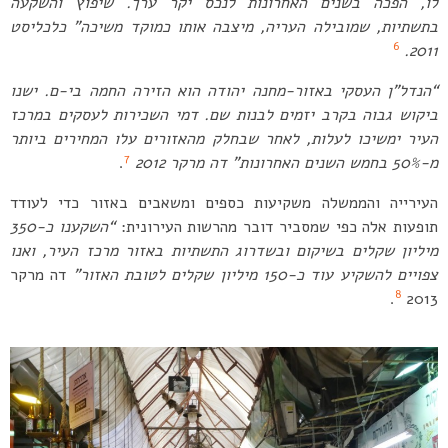
לו, הפכה בשנים האחרונות לנכס יקר ערך. שיפוץ והשקעה
בתשתיות, שמובילה העריה, מיצבה אותו כמוקד משיכה
” כלכליסט
6
2011.
“הנדל”ן העסקי באזור-מחנה יהודה הוא הזירה החמה בי-ם. ישנו
ביקוש גבוה בקרב יזמים לבנות שם.
דמי השכירות לעסקים במרכז
העיר ימשיכו לעלות, לאחר שבחלק מהאזורים עלו המחירים ביותר
7
מ-50% בחמש השנים האחרונות” דה מרקר 2012
.
העירייה והממשלה משקיעות כספים ומשאבים באזור כדי לעודד
תופעות אלה כפי שמסביר דובר מהרשות העירונית:
“השקענו כ-350
מיליון שקלים בשיקום ובשדרוג התשתיות באזור מרכז העיר, ואנו
צפויים להשקיע עוד כ-150 מיליון שקלים לטובת האזור”
דה מרקר
8
.
2013