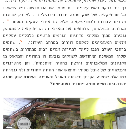
האחרונות לאבן שואבת, שמסמלת את התעוררות מרכז העיר החדש”
כך ניר ברקת ראש עיריית י-ם מסמן את ההתחדשות ויש שיאמרו
1
הג’נטריפיקציה של שוק מחנה יהודה בירושלים
. לא רק שכונות
2
מגורים עבורות ג’נטריפיקציה אלא גם אזורי עסקים ומסחר
.
הגורמים הבולטים, שדוחפים את תהליכי הג’נטריפיקציה להתממש,
נובעים מתוך מהליכי מדיניות וגורמים פרטיים כלכליים עסקיים
3
ויזמים המעוניינים למקסם רווחים במרחב העירוני.
. שווקים
ברחבי העולם הפכו לייעד לתיירות וערים רבות מתהדרות בשווקים
שלהן. המשיכה המחודשת לשווקים נובעת הן מהרוויה והמיאוס מן
הקניונים המלאכותיים והרצון בחוויה ‘אותנטית’, והן מהטרנדים
העכשוויים של אוכל מקומי וחיפוש אחר חוויות ייחודיות ולא גנאריות
כמו אלה שמציע הקניון ורשתות האוכל והאופנה.
האמנם שוק מחנה
יהודה היום מציע חוויה ייחודית ואותנטית?