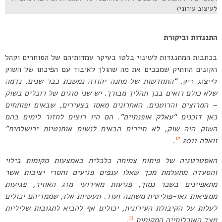
לעיצוב עירוני)
התנגדות וביקורת
בכתבות המתנגדות לשינוי בלטו בעיקר עמדותיהם של הסוחרים וקהל
הקונים הוותיק שמבכים את מה שהולך לאיבוד עם הפיכתו של השוק
לייצוג ריק.
“התחדשות של מחנה יהודה נמשכת כבר שנים. נדמה
שלא כולם רואים בכך תהליך מבורך. יש שני סוגים של רוכלים בשוק
– המרוצים והרוטנים. האחרונים מאסו בצעירים, שבאים ופותחים
כאן דוכנים “עאלק אופנתיים”. הם היו רוצים לחזור לימים בהם
השוק היה שוק, לא תיירים הבאים לנשום אותנטיות ירושלמית”
12
וואלה 2011
.
האסטרטגיה של פיתוח צמיחה כלכלית באמצעות מקומות בילוי
והסעדה מתעלמת מכך שאלו ענפים פגיעים וחסרי יציבות אשר
מתאפיינים בשכר נמוך, פגיעות מאירועי מזג האוויר, פגיעות
ממציאות גאו-פוליטית משתנה ועוד. תעשיות אלו, שממדיהם יכולים
לעלות על הקיבולת העירונית, יכולים אף להביא לתגובות שליליות
13
מצד האוכלוסייה המקומית
.