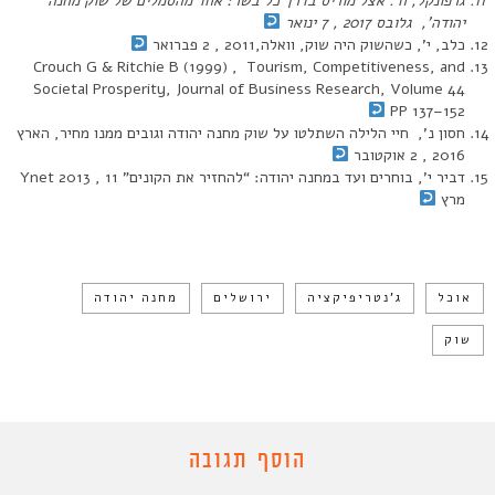
גרפונקל, ח’. אצל מוריס בדרך כל בשר: אחד מהסמלים של שוק מחנה
יהודה’, גלובס 2017 , 7 ינואר
כלב, י’, כשהשוק היה שוק, וואלה,2011 , 2 פברואר
Crouch G & Ritchie B (1999) , Tourism, Competitiveness, and
Societal Prosperity, Journal of Business Research, Volume 44
PP 137–152
חסון נ’, חיי הלילה השתלטו על שוק מחנה יהודה וגובים ממנו מחיר, הארץ
2016 , 2 אוקטובר
דביר י’, בוחרים ועד במחנה יהודה: “להחזיר את הקונים” Ynet 2013 , 11
מרץ
אוכל
ג'נטריפיקציה
ירושלים
מחנה יהודה
שוק
הוסף תגובה