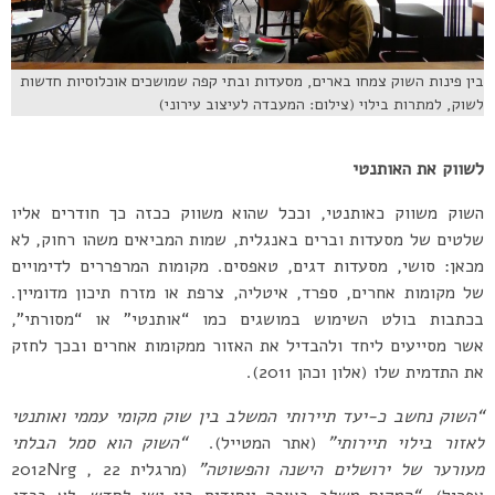
בין פינות השוק צמחו בארים, מסעדות ובתי קפה שמושכים אוכלוסיות חדשות
לשוק, למתרות בילוי (צילום: המעבדה לעיצוב עירוני)
לשווק את האותנטי
השוק משווק כאותנטי, וככל שהוא משווק ככזה כך חודרים אליו
שלטים של מסעדות וברים באנגלית, שמות המביאים משהו רחוק, לא
מכאן: סושי, מסעדות דגים, טאפסים. מקומות המרפררים לדימויים
של מקומות אחרים, ספרד, איטליה, צרפת או מזרח תיכון מדומיין.
בכתבות בולט השימוש במושגים כמו “אותנטי” או “מסורתי”,
אשר מסייעים ליחד ולהבדיל את האזור ממקומות אחרים ובכך לחזק
את התדמית שלו (אלון וכהן 2011).
“השוק נחשב כ-יעד תיירותי המשלב בין שוק מקומי עממי ואותנטי
לאזור בילוי תיירותי”
(אתר המטייל).
“השוק הוא סמל הבלתי
מעורער של ירושלים הישנה והפשוטה”
(מרגלית 2012Nrg , 22