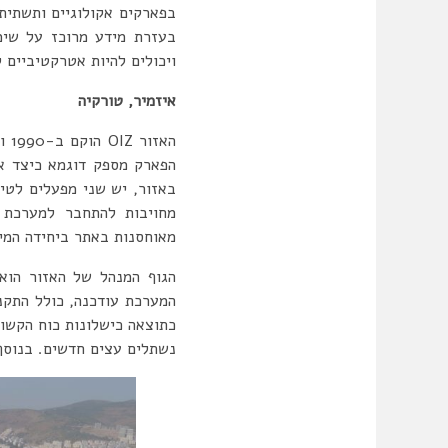
בפארקים אקולוגיים ותשתית
בעזרת מידע מרוכז על שימ
ויכולים להיות אטרקטיביים ל
איזמיר, טורקיה
הפארק מספק דוגמא כיצד אס
מחויבות להתחבר למערכת 
מאוחסנות באתר ביחידה המיו
המערכת עודכנה, כולל התק
כתוצאה כישלונות כוח הקשור
נשתלים עצים חדשים. בנוסף, 700 עצי דקל נשתלו בסמוך למפעל טיהור הביוב וישתלו מחדש ברחובות האזור בשני