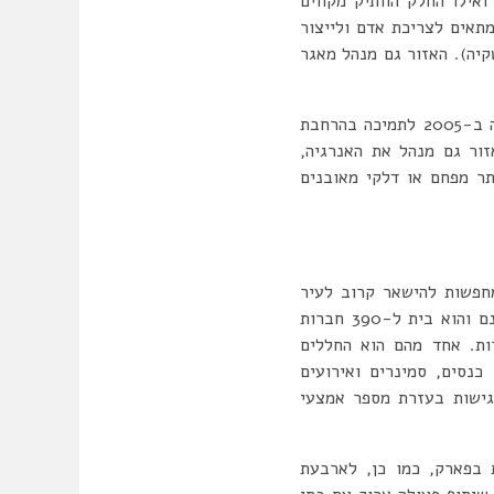
ילו החלק הוותיק מקווים
תאים לצריכת אדם ולייצור
קיה). האזור גם מנהל מאגר
כמו כן, הגוף הניהולי באזור מנהל את המפעל לטיהור ביוב מאז פתיחתו ב-1998. מפעל שני נבנה ב-2005 לתמיכה בהרחבת
אזור גם מנהל את האנרגיה,
 נקי יותר מפחם או דלקי מאובנים
חפשות להישאר קרוב לעיר
הגדולה באוסטריה תוך כדי ניצול היתרונות של עלויות נדל”ן נמוכות. גודל הפארק הוא 2,800 דונם והוא בית ל-390 חברות
 בו חברות. אחד מהם הוא החללים
נסים, סמינרים ואירועים
גישות בעזרת מספר אמצעי
 בפארק, כמו כן, לארבעת