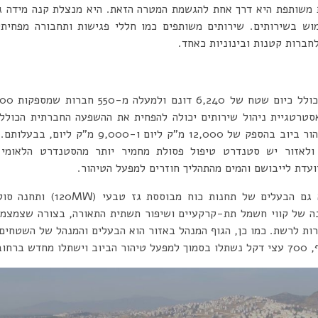
 משותפת היא דרך אחת להגשמת המטרה הזאת. היא מנצלת קנה מידה 
וש בשירותים. שירותים משותפים כמו חללי פגישות ותחבורה מפחית
חברות קטנות ובינוניות כאחד.
טרטגיית ניהול שירותים יכולה להפחית את ההשפעה החברתית הכולל
באזור, יש שני מפעלים לטיהור ביוב בהספק של 12,000
ולאזור יש סטנדרט טיפול פסולת מחמיר יותר מהסטנדרט הלאומי.
עדת לייבושם והמים מהתהליך חוזרים למפעל הטיהור.
נה של קווי חשמל תת-קרקעיים ושיפור תשתית התאורה, בצורה שצמצמ
ות לרשת. כמו כן, הגוף המנהל באזור הוא הבעלים והמנהל של השטחים 
ם הבאות.