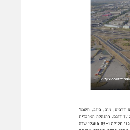
https://investin
ים מאז הקמתו ב-1962. שירותי תשתית, כמו דרכים, מים, ביוב, חשמל
וטלפון, מנוהלים ע”י האזור, אך זקוקים לשדרוג. במהלך הזמן, האזור התרחב מ-2,720 דונם ל-7,120 דונם. ההנהלה המרכזית
מאפשרת עדכוני תשתית לכל האזור בעת הצורך. האזור אחראי על ניהול החשמל בו. ישנם שישה מרכזי חלוקה ו-85 פאנלי שדה