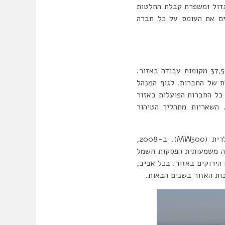
גדול ומשפרת קבלת החלטות
ים את העומס על כל חברה
האזור OIZ הוקם ב-1990 וכולל כיום שטח של 6,240 דונם ולמעלה מ-550 חברות שמספקות 37,500 מקומות עבודה באזור.
ת של החברות. לגוף המנהל
 מ”ק ליום ו-9,000 מ”ק ליום, בבעלותם. כל החברות הפועלות באזור
 השאריות מתהליך הטיהור
הגוף המנהל של האזור הוא גם הבעלים של תחנות כוח מבוססת גז טבעי (120MW) ותחנה סולרית (MW500). ב-2008,
ה משמעותית הפסקות חשמל
הירוקים באזור. בכל אביב,