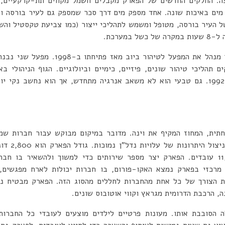
ה. החלקים החדשים של הפארק מקבלים חשמל מקווים תת-קרקעיים, וא
 מים באיכות שונה. אחד מספק מים דרך סכר שמספק גם לעיר בורסה ומ
ל העיר בורסה, מטופל ומשמש לתהליכי ייצור (כמו צביעת טקסטיל והש
במערכת.
 תהליכי טיהור שונים, פיזיים, כימיים וביולוגיים. הגוף הניהולי ב
בהתבסס על גז טבעי מאז 1992. גם טבעי הוא לא משאב אנרגיה מתחדש, אך הוא נחשב
תית, המחוז המקיף את וינה. מדובר במיקום מבוקש עבור חברות שמ
שמעסיקות למעלה מ-11,000 עובדים. הפארק יצר מספר שירותים כדי למשוך ולהשאיר
מרכזי בפארק נמצא האקו-פורום, בו חברות יכולות לארח מפגשים, כ
את הצורך של כל אחת מהחברות לחללים מהסוג הזה. הפארק מבטיח נ
ה, הרכבת הדרומית מגראץ וקווי אוטובוס שונים.
ה הסובבת אותו. מעונות פרטיים לילדים מוצעים לעובדי כל החברות