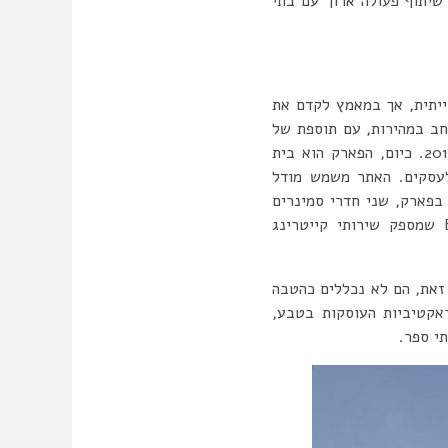
שיתוף פעולה ארוך עם בתי
ייתית, אך במאמץ לקדם את
לפארק עסקים ב-1998. בין 2001 ל-2006, הפארק התרחב במהירות, עם תוספת של
מגדל משרדים, מרכז אנרגיה ומבנים נוספים. אזור ההרפתקאות ומרכז המדע לילדים הושלמו ב-2011. כיום, הפארק הוא בית
לל של 1,500 דונם, כש-15 מתוכם משמשים לעסקים. האתר משמש מודל
בפארק, שני חדרי סמינרים
להשכרה ואודיטוריום לאירועים גדולים יותר. ב-2023, הפארק הוסיף את הביסטרו Evergreen שמספק שירותי קייטרינג
 זאת, הם לא נכללים כהטבה
אקטיביות העוסקות בטבע,
י ספר.