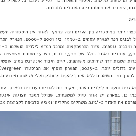
יע גם שעות גמישות לאיסוף והשארה כדי לסייע לעובדים. לפארק גם 
ות, שמוריד את מחסום גיוס העובדים לחברות.
ריה
פרי יותר באוסטריה בין הערים וינה וגראץ. לאזור אין היסטוריה תעש
הכלכלה, אתר ששימש למפעל לבנים הפך 
ליותר מ-50 חברות עם כ-350 עובדים באזור כו
ות קטנות דרך שירותים משותפים. קיים חיבור אינטרנט בסיב אופטי 
 לחסוך זמן ומשאבים ללא הצורך להקים ולתחזק חללי פגישות ואירועים.
 גנים ומעונות לילדים באתר, מיקום נוח להורים העובדים בפארק. עם
כמו כן, בפארק יש אזור טיול למשפחות, שכולל מספר תצוגות אינטר
פרסם את האזור כ-‘גינת משחקים מחקרית’ ומציע סדנאות לקבוצות מבת