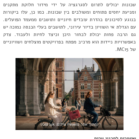
שכונות יכולים לתרום לסגרגציה על ידי מידור חלוקת מתקנים
ומניעת יחסים פתוחים ומשולבים בין שכונות. כמו כן, עלו ביקורות
בנוגע לסיכונים בהדרת עובדים חיוניים ותושבים ממעמד הפועלים.
עם הגדלת אי השוויון בדיור עירוני, לתושבים בעלי הכנסה נמוכה יש
גם הרבה פחות יכולת לבחור היכן וכיצד לחיות ולעבוד. צדק
באפשרויות ניידות הוא מרכיב מפתח בפרויקטים מוצלחים ושוויוניים
של MC15.
(מתוך אתר Pexels צילום: Gül Işık)
שיעורים לתכנון ערים