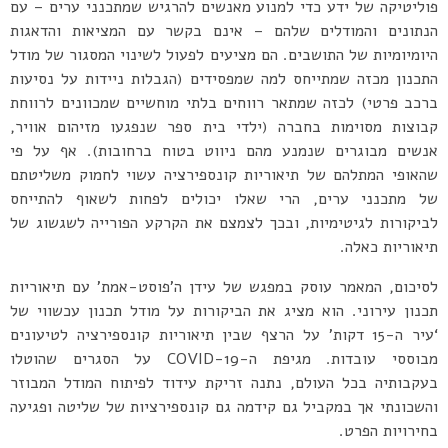
פוליטיקה של ידע כדי למנוע מאנשים להרגיש שמתכנני ערים – עם
הנתונים והמודלים שלהם – אינם בקשר עם המציאות והדאגות
היומיומיות של התושבים. הם מציעים לפעול לשינוי המסגור של מודל
התכנון מכזה שמתייחס למה שמפסידים (הגבלות ניידות על נסיעות
ברכב פרטי) לכזה שמתאר רווחים בלתי מוחשיים שמכוונים לרווחת
קבוצות מסוימות בחברה (ילדי בית ספר שנפגעו מזיהום אוויר,
אנשים מבוגרים שנמנע מהם ניווט בטוח ברחובות). אף על פי
שהאופי המתלהם של תיאוריות קונספירציה עשוי לחמוק משליטתם
של מתכנני ערים, הרי שאלו יכולים לפחות לשאוף להתייחס
לביקורות לגיטימיות, ובכך לצמצם את הקרקע הפורייה לשגשוג של
תיאוריות כאלה.
לסיכום, המאמר עוסק במפגש של עידן ה’פוסט-אמת’ עם תיאוריות
תכנון עירוני. הוא מציג את הביקורות על מודל תכנון עכשווי של
‘עיר ה-15 דקות’ על הרצף שבין תיאוריות קונספירציה לטיעונים
מבוססי עובדות. מגיפת ה-COVID-19 על הסגרים שהוטלו
בעקבותיה בכל העולם, נתנה זריקת עידוד לפיתוח המודל המבוזר
והשכונתי אך במקביל גם קידמה גם קונספירציות של שליטה ופגיעה
בחירויות הפרט.