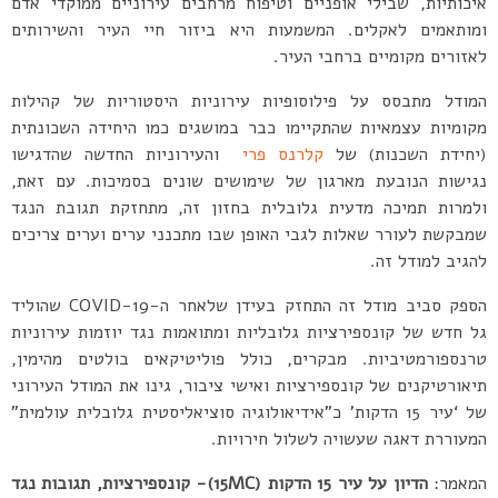
איכותיות, שבילי אופניים וטיפוח מרחבים עירוניים ממוקדי אדם
ומותאמים לאקלים. המשמעות היא ביזור חיי העיר והשירותים
לאזורים מקומיים ברחבי העיר.
המודל מתבסס על פילוסופיות עירוניות היסטוריות של קהילות
מקומיות עצמאיות שהתקיימו כבר במושגים כמו היחידה השכונתית
(יחידת השכנות) של
קלרנס פרי
והעירוניות החדשה שהדגישו
נגישות הנובעת מארגון של שימושים שונים בסמיכות. עם זאת,
ולמרות תמיכה מדעית גלובלית בחזון זה, מתחזקת תגובת הנגד
שמבקשת לעורר שאלות לגבי האופן שבו מתכנני ערים וערים צריכים
להגיב למודל זה.
הספק סביב מודל זה התחזק בעידן שלאחר ה-COVID-19 שהוליד
גל חדש של קונספירציות גלובליות ומתואמות נגד יוזמות עירוניות
טרנספורמטיביות. מבקרים, כולל פוליטיקאים בולטים מהימין,
תיאורטיקנים של קונספירציות ואישי ציבור, גינו את המודל העירוני
של ‘עיר 15 הדקות’ כ”אידיאולוגיה סוציאליסטית גלובלית עולמית”
המעוררת דאגה שעשויה לשלול חירויות.
המאמר:
הדיון על עיר 15 הדקות (15MC)- קונספירציות, תגובות נגד