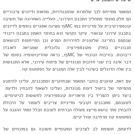
המאמר מתייחס לכך שלמרות שהתנגדויות, מחאות ודיונים ציבוריים
הם חלק מהותי מתהליך התכנון העירוני, העלייה האחרונה של חשיבה
קונספירטיבית על מדיניות כמו 15MC מציגה אתגרים נוספים לדיונים
בתכנון עירוני עכשווי. עיקר הקושי הוא בחוסר האמון בתכנון ריכוזי
שנתפס כחריגה שלטונית לחירויות הפרט וכן התייחסות לנושאים
תכנוניים כחלק מקונספירציה גלובלית שמביאה לאובדן
ריבונות. בוויכוח הנוכחי של 15MC, נראה שהדיכוטומיה בסופו של
דבר אינה בין שני חזונות מנוגדים של פיתוח עירוני, אלא התנגשות
בין אלה הדוגלים בשינוי לבין אלה המגנים על הסטטוס קוו.
עם זאת, טוענים כותבי המאמר שכחוקרים ומתכננים, עלינו להימנע
מהפיתוי של ביטול דעות מנוגדות, ועלינו לשאוף להבחין ולדעת ​​
כיצד ניתן להפריד בין תיאוריות קונספירציה לחששות לגיטימיים.
לטענתם, מתכננים וקובעי מדיניות צריכים לשמור על היכולת
להבחין מתי נושא מייצג פעולה הכרחית לטובת הכלל ומתי ההגנה על
הסטטוס קוו מרחיבה עוול קיים.
לדעתם, תשומת לב לצרכים המקומיים חשובה גם במונחים של