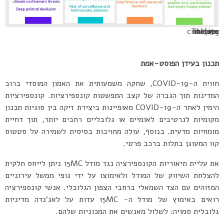
The 15-minute city critiques in four tiers
תכנון בעידן הפוסט-אמת
חווית ה-COVID-19, שחקה משמעותית את האמון המוסדי ברוב
המדינות תוך הגברה של קצב התפשטות קונספירציות. קונספירציות
הימין לאחר ה-COVID-19 מאופיינות ביצירת זיקה בין סוגיות תכנון
מקומיות לנרטיבים לאומיים או גלובליים רחבים יותר, תוך דחיית
מומחיות מדעית. בנוסף, עולה מחויבות בסיסית לשמירה על סטטוס
קוו המעוגן בתלות ברכב פרטי.
את עליית תיאוריות הקונספירציה נגד מודל 15MC ניתן לייחס חלקית
להצלחת השיווק של המודל ולאימוצו על ידי גופי ממשל עירוניים
המזוהים עם הצד השמאלי ברחבי הצפון הגלובלי. אנשי קונספירציה
רואים באימוץ של מודל ה- 15MC עדות על לאג’נדה מדיניות
גלובלית סמויה: לשלול מאנשים את המכוניות שלהם.