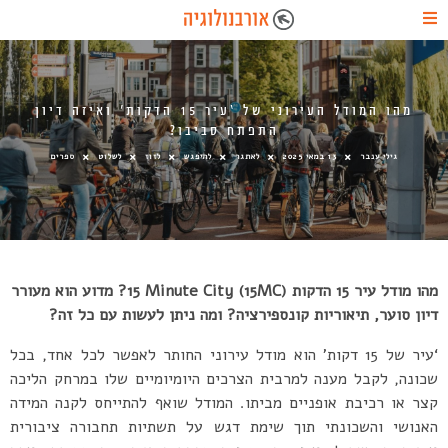
מהו המודל העירוני של ‘עיר 15 הדקות’ ואיזה דיון
התפתח סביבו?
גילי ענבר
13 במאי 2025
לאתגר
להיפגש
לזוז
לשלוט
ספרים
מהו מודל עיר 15 הדקות (15MC) 15 Minute City? מדוע הוא מעורר
דיון סוער, תיאוריות קונספירציה? ומה ניתן לעשות עם כל זה?
‘עיר של 15 דקות’ הוא מודל עירוני החותר לאפשר לכל אחד, בכל
שכונה, לקבל מענה למרבית הצרכים היומיומיים שלו במרחק הליכה
קצר או רכיבת אופניים מביתו. המודל שואף להתייחס לקנה המידה
האנושי והשכונתי תוך שימת דגש על תשתיות תחבורה ציבורית