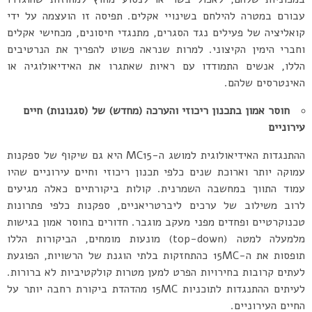
עבורם במטרה להילחם בשינויי אקלים. תפיסה זו הועצמה על ידי
קואליציה של פעילים נגד הסגרים, מתנגדי חיסונים, מכחישי אקלים
וחברי הימין הקיצוני. למרות שנראה פשוט להפריך את הנרטיבים
הללו, אנשים התמודדו עם ראיות שאתגרו את האידיאולוגיה או
האינטרסים שלהם.
חוסר אמון בתכנון ריכוזי והערכה (מחדש) של (סגנונות) חיים
עירוניים
ההתנגדות האידיאולוגית למושג ה-MC15 היא גם שיקוף של ספקנות
עמוקה יותר וארוכת שנים כלפי תכנון ריכוזי וחיים עירוניים שהיו
עמוד התווך במחשבה השמרנית. קולות ביקורתיים כאלה מגיעים
לרוב משילוב של ערכים ליברטריאניים, ספקנות כלפי פתרונות
טכנוקרטיים ופחדים מפני מעקב מוגבר. חדורים בחוסר אמון בגישות
מלמעלה למטה (top-down) מונעות מומחים, הביקורות הללו
תופסות את ה-15MC כהתחזקות בלתי הוגנת של הרשויות, הפוגעת
לעתים קרובות בחירויות הפרט למען מטרות קולקטיביות לא ברורות.
לעיתים ההתנגדות לתוכניות 15MC מהדהדת ביקורת רחבה יותר על
החיים העירוניים.