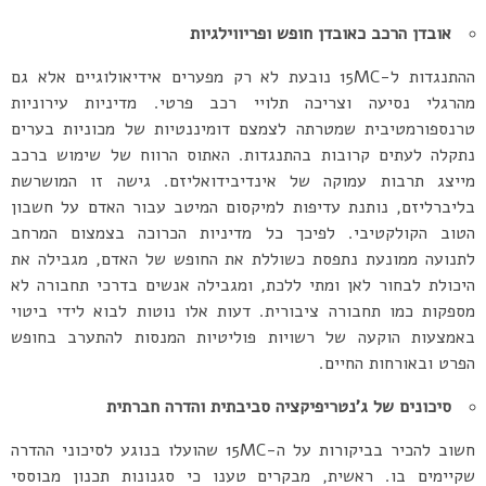
אובדן הרכב כאובדן חופש ופריווילגיות
ההתנגדות ל-15MC נובעת לא רק מפערים אידיאולוגיים אלא גם
מהרגלי נסיעה וצריכה תלויי רכב פרטי. מדיניות עירוניות
טרנספורמטיבית שמטרתה לצמצם דומיננטיות של מכוניות בערים
נתקלה לעתים קרובות בהתנגדות. האתוס הרווח של שימוש ברכב
מייצג תרבות עמוקה של אינדיבידואליזם. גישה זו המושרשת
בליברליזם, נותנת עדיפות למיקסום המיטב עבור האדם על חשבון
הטוב הקולקטיבי. לפיכך כל מדיניות הכרוכה בצמצום המרחב
לתנועה ממונעת נתפסת כשוללת את החופש של האדם, מגבילה את
היכולת לבחור לאן ומתי ללכת, ומגבילה אנשים בדרכי תחבורה לא
מספקות כמו תחבורה ציבורית. דעות אלו נוטות לבוא לידי ביטוי
באמצעות הוקעה של רשויות פוליטיות המנסות להתערב בחופש
הפרט ובאורחות החיים.
סיכונים של ג’נטריפיקציה סביבתית והדרה חברתית
חשוב להכיר בביקורות על ה-15MC שהועלו בנוגע לסיכוני ההדרה
שקיימים בו. ראשית, מבקרים טענו כי סגנונות תכנון מבוססי