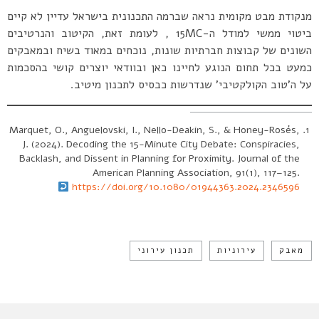
מנקודת מבט מקומית נראה שברמה התכנונית בישראל עדיין לא קיים
ביטוי ממשי למודל ה-15MC , לעומת זאת, הקיטוב והנרטיבים
השונים של קבוצות חברתיות שונות, נוכחים במאוד בשיח ובמאבקים
כמעט בכל תחום הנוגע לחיינו כאן ובוודאי יוצרים קושי בהסכמות
על ה’טוב הקולקטיבי’ שנדרשות כבסיס לתכנון מיטיב.
Marquet, O., Anguelovski, I., Nello-Deakin, S., & Honey-Rosés,
J. (2024). Decoding the 15-Minute City Debate: Conspiracies,
Backlash, and Dissent in Planning for Proximity. Journal of the
American Planning Association, 91(1), 117–125.
https://doi.org/10.1080/01944363.2024.2346596
מאבק
עירוניות
תכנון עירוני