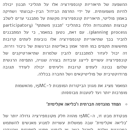
ההשפעה של תיאוריות קונספירציה אלו על תהליכי תכנון יכולה
להיות משמעותית. על ידי החרפת הבידול הבין-קבוצתי ושחיקה
באמון פוליטי, תיאוריות קונספירציה מקשות על מתכנני ערים לשלב
קבוצות המתנגדות הללו בתהליכי ‘תכנון משתתף’ (participatory
planning process). עם זאת, נטען במאמר, כי על המתכננים
להכיר בכך שתיאוריות קונספירציה אלו נובעות לעתים קרובות
מחששות תקפים כמו חוסר אמון באליטות וברגשות של ניכור וזרות.
זה יכול לעזור למתכננים להבין שלמרות שתיאורטיקנים של
קונספירציה עשויים לייצג עובדות בצורה שגויה, התפיסה הרגשית
שלהם נכונה לעתים קרובות ולעיתים יכולה לעודד תגובה
פרודוקטיבית של פוליטיקאים ושל החברה בכללה.
המאמר מציג את מגוון הביקורות המופנות ל-15MC, מהאשמות
מופרכות יותר ועד לטענות מבוססות:
הפחד מהנדסה חברתית ו’כליאה אקלימית’
מנקודת מבט זו, ה-15MC מהווה חלק מקונספירציה גדולה יותר של
‘כליאה אקלימית’ שבה ממשלות עשויות למנוע מאנשים להשתמש
במכוניות שלהם, לאכול בשר או לנסוע מחוץ למחוזות שהוגדרו