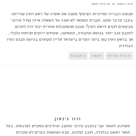
דרור גיבתון
21 ביוני 2017
תנופת הבנייה ומדיניות הציפוף משנה את אופיה של ראש העין שהייתה
בעבר פרבר שקט. תכנית המתאר לא עונה על השאלה איזה מודל עירוני
מבקשים לקדם לראש העין? תכנון מהסתכלות אזורית יכול היה לתרום
לתכנון טוב יותר בנושא תחבורה, תעסוקה, שטחים ירוקים ופיתוח כלכלי,
אך בראש העין כמו ביתר הערים בישראל עדיין תקועים בגישת תכנון העיר
הבודדת
זכוכית מגדלת
לאתגר
0 תגובות
דרור גיבתון
סטודנט לתואר שני בתכנון עירוני ומעצב תהליכים עסקיים לפרנסתו. בעל
תואר ראשון בכלכלה, חובב קולנוע, טבע ושוטטות בערים לא מוכרות