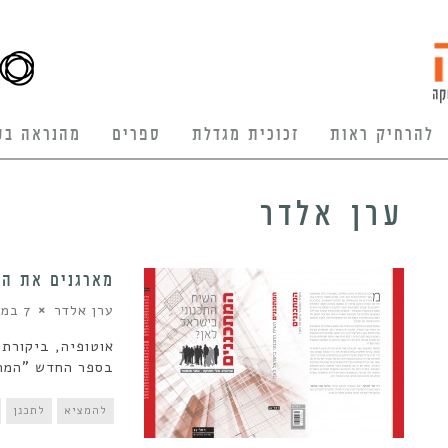
להרחיק ראות
זכוכית מגדלת
ספרים
מהנראה בע
ערן אלדר
מארגנים את המ
ערן אלדר
7 במרץ 2013
אוטופיה, ביקורת,
בספר החדש "המתכ
להמציא
לתכנן