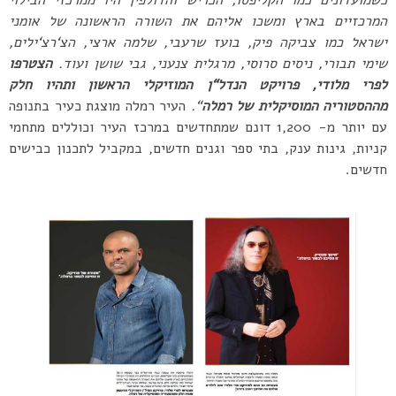
המרכזיים בארץ ומשכו אליהם את השורה הראשונה של אומני
ישראל כמו צביקה פיק
,
בועז שרעבי
,
שלמה ארצי
,
הצ
‘
רצ
‘
ילים
,
שימי תבורי
,
ניסים סרוסי
,
מרגלית צנעני
,
גבי שושן ועוד
.
הצטרפו
לפרי מלודי
,
פרויקט הנדל
“
ן המוזיקלי הראשון
ותהיו חלק
מההסטוריה המוסיקלית של רמלה
“
.
העיר רמלה מוצגת כעיר בתנופה
עם יותר מ- 1,200 דונם שמתחדשים במרכז העיר וכוללים מתחמי
קניות, גינות ענק, בתי ספר וגנים חדשים, במקביל לתכנון כבישים
חדשים.