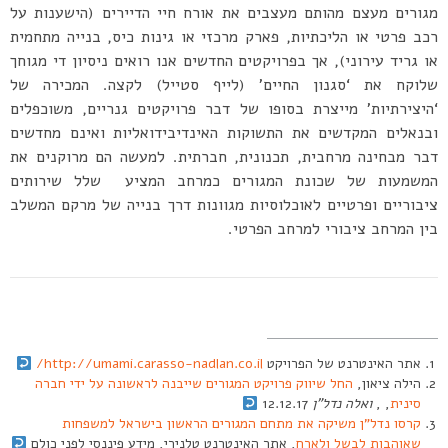
מגורים מעצם מהותם מעצבים את אורח חיי הדיירים (הישענות על
רכב פרטי או הליכתיות, פארק מרכזי או גינות כיס, בנייה מתחמית
או גריד עירוני), אך בפרויקטים החדשים אנו רואים ניסיון די מגוחך
שלוקח את ‘סגנון החיים’ (לייף סטייל) לקצה. המכירה של
‘היצירתיות’ מייצרת בסופו של דבר פרויקטים גנריים, משוכפלים
ובנאלים המקדשים את התשוקות האינדיבידואליות ואינם מחדשים
דבר מבחינה מרחבית, תכנונית, חברתית. למעשה הם מרוקנים את
המשמעות של שכונת המגורים כמרחב המציע שלל שירותים
ציבוריים ופרטיים לאוכלוסיות מגוונות דרך בנייה של מרקם המשלב
בין המרחב ציבורי למרחב הפרטי.
אתר האינטרנט של הפרויקט
http://umami.carasso-nadlan.co.il/
הילה ציאון,
החל שיווק פרויקט המגורים שייבנה לראשונה על ידי חברה
סינית
, ,
ואלה נדל”ן
12.12.17
קרסו נדל”ן משיקה את מתחם המגורים הראשון בישראל למשפחות
שאוהבות לבשל ולארח
, אתר האינטרנט טלנירי, מידע פיננסי לפני כולם