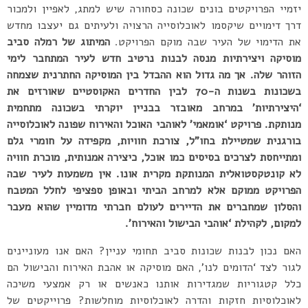
יזמיי הפרויקטים בונים שכונה כסחורה שיש למתג, לאפיין ולמכור
דרך דימויים שיקסמו לאוכלוסייה הרצויה ולעיתים גם יעצבו מחדש
את הדימוי של העיר שבה מוקם הפרויקט.
המיתוג של רמלה סביב
מוסיקה ויצירתיות מנסה לבנות נרטיב חדש לעיר המתחבר לימי
הזוהר שלה. אך מה גדול הוא ההבדל בין המוסיקה החתרנית שצמחה
בשכונות בשנות ה-70 לבין החדרים האקוסטיים שאורזים את
‘היצירתיות’ במרחב מאובזר בבניין יוקרתי בשכונה מתחמית
מנותקת. פרויקט ‘אומאמי’ לאוהבי האוכל והאירוח שפונה לאוכלוסייה
בורגנית שמטיילת בחו”ל, צורכת חוויות, מקפידה על חומרי גלם
ומתייחסת לצרכים בסיסים כמו אוכל, כיצירה אמנותית, מוכרת חוויה
לא קונטקסטואלית המנותקת מקרית אונו. אין משמעות לעיר שבה
הפרויקט ממוקם אלא למרחב הביתי ובאופן ספציפי לחלל המטבח
והסלון שמחברים את הדיירים לעולם חברתי מדומיין שהוא מעבר
למקום, לקהילת ‘אוהבי הבישול והאירוח’.
האם נכון לבנות שכונות סביב תחומי עניין? האם אנו מעוניינים
לגור לצד ‘הדומים לנו’, האם מוסיקה או אהבת האירוח והבישול הם
כלל קטגוריות שמגדירות אותנו כאנשים או רק אמצעי משיכה
לאוכלוסיות חזקות והדרה לאוכלוסיות מוחלשות? פרוייקטים של