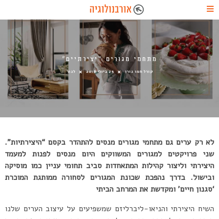
מתחמי מגורים “יצירתיים”
קורל חמו גורן
25 ביולי 2018
לגור
לא רק ערים גם מתחמי מגורים מנסים להתהדר בקסם “היצירתיות”.
שני פרויקטים למגורים המשווקים היום מנסים לפנות למעמד
היצירתי וליצור קהילות המתאחדות סביב תחומי עניין כמו מוסיקה
ובישול. בדרך נהפכת שכונת המגורים לסחורה ממותגת המוכרת
‘סגנון חיים’ ומקדשת את המרחב הביתי
השיח היצירתי והניאו-ליברליזם שמשפיעים על עיצוב הערים שלנו