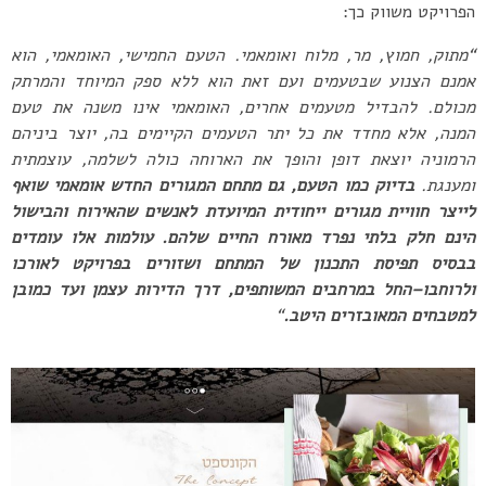
הפרויקט משווק כך:
“
מתוק
,
חמוץ
,
מר
,
מלוח ואומאמי
.
הטעם החמישי
,
האומאמי
,
הוא
אמנם הצנוע שבטעמים ועם זאת הוא ללא ספק המיוחד והמרתק
מכולם
.
להבדיל מטעמים אחרים
,
האומאמי אינו משנה את טעם
המנה
,
אלא מחדד את כל
יתר הטעמים הקיימים בה
,
יוצר ביניהם
הרמוניה יוצאת דופן והופך את הארוחה
כולה
לשלמה
,
עוצמתית
ומענגת
.
בדיוק כמו הטעם
,
גם מתחם המגורים החדש אומאמי שואף
לייצר חוויית מגורים
ייחודית המיועדת לאנשים שהאירוח והבישול
הינם חלק בלתי נפרד מאורח החיים
שלהם
.
עולמות אלו עומדים
בבסיס תפיסת התכנון של המתחם ושזורים בפרויקט
לאורכו
ולרוחבו
–
החל במרחבים המשותפים
,
דרך הדירות עצמן ועד כמובן
למטבחים המאובזרים היטב
.
“