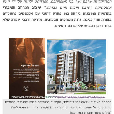
המוזיקליות שלכם ושל בני משפחתכם
.
הפרויקט ילוווה על־ידי יועץ
אקוסטיקה לטובת איכות חיים גבוהה
.
”
עיצוב המרחב הציבורי
בהדמיות המוצגות ניראה כמו פארק דיסני עם אלמנטים פיסוליים
בצורת תווי נגינה, גינת משחקים צבעונית, מזרקה ורכבי יוקרה שלא
ברור היכן הכביש עליהם הם נוסעים
.
המרחב הציבורי נראה כמו דיסנילד, הקישור למוסיקה קלוש ומתבטא בפסלים
סימבולים של תווים, האם המרחב הגנרי הזה מעודד יצירתיות מוסיקלית?
(צילום מתוך חוברת הפרויקט)