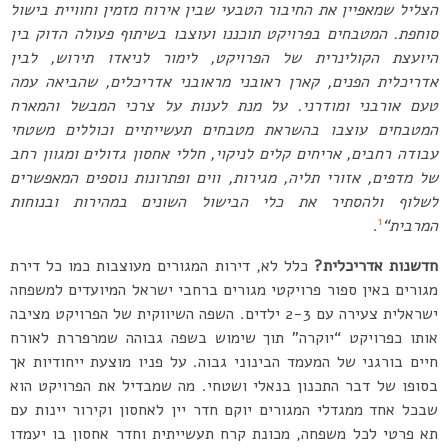
הצליל שמאפיין את החיבור הטבעי שבין אירוח מזמין וחוויית בישול
סוחפת
.
המטבחים בפרויקט תוכננו ועוצבו בשיתוף פעולה הדוק בין
היועצת הקולינרית של הפרויקט
,
לימור לניאדו תירוש
,
לבין
אדריכלית הפנים
,
קארן ראובני מראובני אדריכלים
,
שהביאה עמה
טעם אורבני ומודרני
.
על מנת לענות על צרכי המבשל והמארח
המטבחים עוצבו בהשראת מטבחים תעשייתיים וכוללים משטחי
עבודה רחבים
,
אריחים קלים לניקוי
,
חללי אחסון גדולים ומגוון רחב
של מדפים
,
אזורי תליה
,
מגירות
,
ווים ופתרונות נוספים המאפשרים
לשלוף ולהסתיר את כלי הבישול השונים במהירות ובנוחות
1
המרבית
“
.
חדשנות אדריכלית?
כלל לא, דירות המגורים מעוצבות כמו כל דירת
מגורים באין ספור פרויקטי מגורים ברחבי ישראל המיועדים למשפחה
ישראלית צעירה עם 2-3 ילדים. השפה השיווקית של הפרויקט מציבה
אותו כפרויקט “יוקרה” תוך שימוש בשפה גבוהה שמרפררת לאורח
חיים בורגני של המעמד הבינוני גבוה. על פניו מוצעת ייחודיות אך
בסופו של דבר התכנון בנאלי ושטחי. מה שמבדיל את הפרויקט הוא
שבכל אחד ממגדלי המגורים יוקם חדר יין לאחסון וקירור יינות עם
תא פרטי לכל משפחה, מכונת קרח תעשייתית וחדר אחסון בו יעמדו