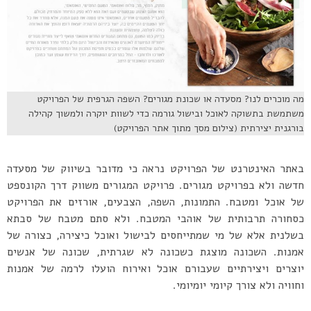
מה מוכרים לנו? מסעדה או שכונת מגורים? השפה הגרפית של הפרויקט
משתמשת בתשוקה לאוכל ובישול גורמה כדי לשוות יוקרה ולמשוך קהילה
בורגנית יצירתית (צילום מסך מתוך אתר הפרויקט)
באתר האינטרנט של הפרויקט נראה כי מדובר בשיווק של מסעדה
חדשה ולא בפרויקט מגורים. פרויקט המגורים משווק דרך הקונספט
של אוכל ומטבח. התמונות, השפה, הצבעים, אורזים את הפרויקט
כסחורה תרבותית של אוהבי המטבח. ולא סתם מטבח של סבתא
בשלנית אלא של מי שמתייחסים לבישול ואוכל כיצירה, כצורה של
אמנות. השכונה מוצגת כשכונה לא שגרתית, שכונה של אנשים
יוצרים ויצירתיים שעבורם אוכל ואירוח הועלו לרמה של אמנות
וחוויה ולא צורך קיומי יומיומי.