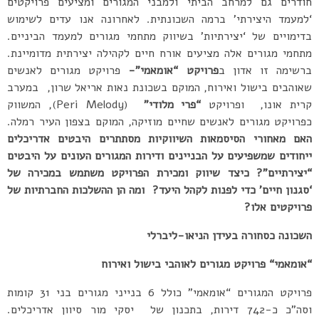
חודרים גם למרחב הביתי ולמבני המגורים ומציעים פרויקטים
‘למעמד היצירתי’ ברמה השכונתית. לאחרונה אנו עדים לשימוש
בדימויים של ‘יצירתיות’ בשיווק מתחמי מגורים למעמד הביניים.
מתחמי מגורים אלה מציעים אורח חיים לקהילה יצירתית מדומיינת.
ברשימה זו אדון ב
פרויקט “אומאמי”-
פרויקט מגורים לאנשים
שאוהבים בישול ואירוח, המוקם בשכונת נאות אריאל שרון, במערב
קרית אונו, ופרויקט
“פרי מלודי”
(Peri Melody), המשווק
כפרויקט מגורים לאנשים שחיים מוזיקה, המוקם בצפון העיר רמלה.
האם מאחורי הסיסמאות השיווקיות מסתתרים היבטים אדריכלים
ייחודים שמשפיעים על הבניינים ודירות המגורים העונים על היבטים
“יצירתיים”? כיצד שיווק ומכירת הפרויקט משתמש במכירה של
‘סגנון חיים’ כדי לפנות לקהל היעד? ומה הן ההשלכות החברתיות של
פרויקטים אלו?
השכונה כסחורה בעידן הניאו-ליברלי
“
אומאמי
“
פרויקט מגורים לאוהבי בישול ואירוח
פרויקט המגורים “אומאמי” כולל 6 בנייני מגורים בני 31 קומות
וסה”כ כ-742 דירות, בתכנון של יסקי מור סיוון אדריכלים.