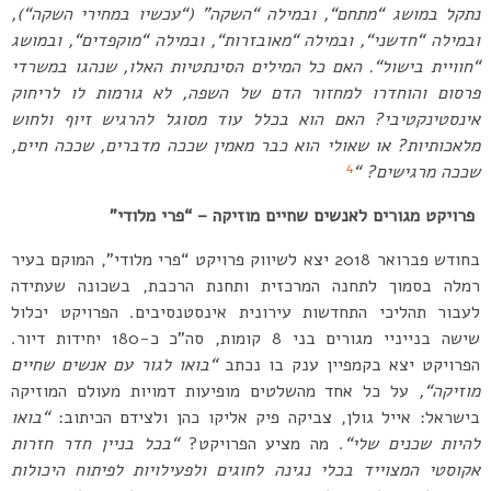
נתקל במושג
“
מתחם
“,
ובמילה
“
השקה
” (“
עכשיו במחירי השקה
“),
ובמילה
“
חדשני
“,
ובמילה
“
מאובזרות
“,
ובמילה
“
מוקפדים
“,
ובמושג
“
חוויית בישול
“.
האם כל המילים הסינתטיות האלו
,
שנהגו במשרדי
פרסום והוחדרו למחזור הדם של השפה
,
לא גורמות לו לריחוק
אינסטינקטיבי
?
האם הוא בכלל עוד מסוגל להרגיש זיוף ולחוש
מלאכותיות
?
או שאולי הוא כבר מאמין שככה מדברים
,
שככה חיים
,
4
שככה מרגישים
?
“
פרויקט מגורים לאנשים שחיים מוזיקה
– “
פרי מלודי
”
בחודש פברואר 2018 יצא לשיווק פרויקט “פרי מלודי”, המוקם בעיר
רמלה בסמוך לתחנה המרכזית ותחנת הרכבת, בשכונה שעתידה
לעבור תהליכי התחדשות עירונית אינסטנסיבים. הפרויקט יכלול
שישה בנייניי מגורים בני 8 קומות, סה”כ כ-180 יחידות דיור.
הפרויקט יצא בקמפיין ענק בו נכתב
“
בואו לגור עם אנשים שחיים
מוזיקה
“,
על כל אחד מהשלטים מופיעות דמויות מעולם המוזיקה
בישראל: אייל גולן, צביקה פיק אליקו כהן ולצידם הכיתוב:
“
בואו
להיות שכנים שלי
“
. מה מציע הפרויקט?
“
בכל בניין חדר חזרות
אקוסטי המצוייד בכלי נגינה לחוגים ולפעילויות
לפיתוח היכולות