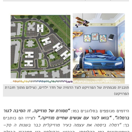
תוכנית סכמתית של הפרויקט לצד הדמיה של חדר ילדים, (צילום מתוך חוברת
הפרויקט)
היזמים מנופפים בסלוגנים כמו:
“
מסורת של מוזיקה
.
זו הסיבה לגור
ברמלה
“
,
“
בואו
לגור
עם
אנשים
שחיים
מוזיקה
.”
לצידו הם כותבים
כך:
“
רמלה ביססה את עצמה כעיר מוזיקלית כבר בשנות ה
70
–
כשמועדונים כמו הקליפסו
,
הכריש והדולפין היו ממרכזי הבילוי