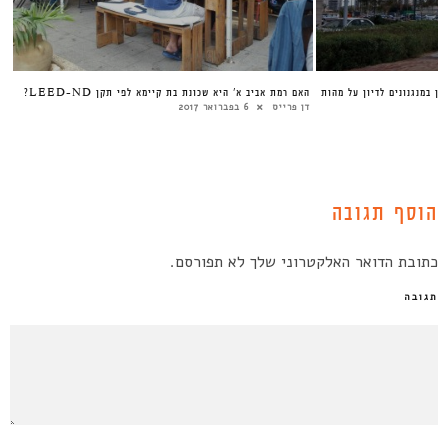
תחום הדיור בישראל חייב להתבגר: מדיון במנגנונים לדיון על מהות
האם רמ
טלי חתוקה
18 ביולי 2018
דן פר
הוסף תגובה
כתובת הדואר האלקטרוני שלך לא תפורסם.
תגובה