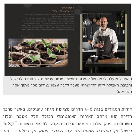
ההאוכל מועלה לרמה של אומנות וממשיך מגמה עכשיות של סגידה לבישול
והפיכת האכילה ל”חוויה” שהיא מעבר לדבר עצמו (צילום מסך מתוך אתר
הפרויקט)
דירות המגורים בנות 3-6 חדרים מציעות מגוון טיפוסים, כאשר מרכז
הדירה הוא מרחב האירוח האופטימלי הכולל חלל מטבח וסלון
משותפים. פרק שלם במפרט הדירה מוקדש לפרטי המטבח:
“
קולות
בישול מן המטבח שמתמזגים עם גלגולי צחוק מן הסלון
–
זהו