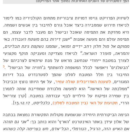
הפך לסטנדרט של השנים האחרונות (מתוך אתר הפרויקט)
לשיווק הפרויקט גויסו דמויות ציבוריות מתחום הקולניריה כמו לימור
לניאדו תירוש שמסבירה כיצד אוכל גורם לחיבור בין אנשים ושמחה.
היא מחזקת את התפיסה שאוכל ובישול הם מעבר לדבר עצמו, הם
תפיסת עולם והם מעשה אמנות “י
שנן דירות בהם משטח העבודה באי
ממוקם אל מול חלון רחב ידיים ומואר, שממנו נשקפת גינת תבלינים,
והמראה, מ
עורר השראה
.”
לניאדו מצדיקה ומעניקה תוקף מקצועי
לצורך במטבח ייחודי שנחשב מראש על מנת שיתאים לצרכיהם של
3
‘הבשלנים’ ויאפשר לכלל המשפחה להשתתף ב’חוויה של הבישול’
.
החיבור בין חלל המטבח לסלון שהפך לסטדנדרט בכל דירות
המגורים,
לטענת האדריכלית טולה עמיר
, על אף היותו נוצץ וכביכול
“ממלכתה של האישה” הוא למעשה מלכודת שמחייבת אותה לתמרן
בין שמירה ופיקוח על הילדים לבןי עבודתה במטבח. [קרן צוריאל
הררי,
תקועות על האי (בין המטבח לסלון)
,
כלכליסט
, 13.12.17].
הנימה הביקורתית היחידה שנשמעת מקולות התקשורת נמצאת בכתבה
של אלון עידן באתר האינטרנט ‘הארץ’ והוא כותב כך:
“
אני גם תוהה
אם האיש הזה
,
הרגיל
,
הנורמלי
,
הכל־אדם
,
חש בצרימה קלה כשהוא