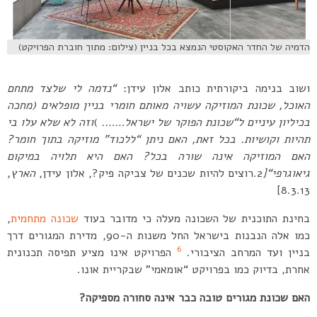
הדמיה של החדר האקוסטי הנמצא בכל בניין (צילום: מתוך חוברת הפרויקט)
ושוב בנימה ביקורתית כותב אלון עידן:
“
נדמה לי שלצד מתחם
האוכל
,
שכונת המוזיקה עשויה מאותם חומרי בניין מופלאים
(
מחכה
בכיליון עיניים ל
“
שכונת הפוקר של ישראל
…….
)
וזה לא שלא עלו בי
תהיות וקושיות
.
בכל זאת
,
האם ניתן
“
ללכוד
”
מוזיקה בתוך חומר
?
האם המוזיקה אינה שורה בכל
?
האם היא תלויה במיקום
גיאוגרפי
“[
2.רוצים להיות שכנים של צביקה פיק?, אלון עידן,
הארץ,
8.3.13]
בחינת התוכנית של השכונה מעלה כי מדובר בעוד
שכונה מתחמית
,
כמו אלה הנבנות בישראל החל משנות ה-90, מדירת המגורים דרך
6
בניין ועד המרחב הציבורי.
הפרויקט אינו מציע תפיסה תכנונית
אחרת, בדיוק כמו בפרויקט “אומאמי” שבקריית אונו.
האם שכונת מגורים טובה כבר אינה סחורה מספיקה?