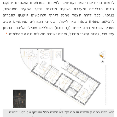
לרשות הדיירים ריהוט דקורטיבי לאירוח. במרפסות המגורים יותקנו
גינות תבלינים ומערכת השקיה מובנית ובקר השקיה ממוחשב,
בנוסף, לכל דירה יוצמד מחסן דירתי ולרוכשים יוענקו שוברים
לרכישת מקפיא בנפח 150 ליטר. בנייני המגורים ממוקמים סביב
פארק שכונתי רחב ידיים (13 דונם) הכוללים שבילי הליכה, בוסתן
2
עצי פרי, גינות עשבי תיבול, פינות ישיבה מוצלות וגינה קהילתית
.
היש חדש בתכנון הדירה או הבניין? לא יצירת חלל משותף של סלון ומטבח