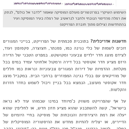
השימוש השיקרי בפרזנטורים מעולם המוסיקה שאמור “לדבר אל כולם”, לנתק
את רמלה מהדימוי הנוכחי ולחבר לנראטיב של רמלה כעיר המוסיקה ועיר
בהתחדשות (צילום מתוך חוברת הפרויקט)
חדשנות אדריכלית?
בתוכנית סכמתית של הפרויקט, בנייני המגורים
זוכים לשמות של כלי נגינה כמו, פסנתר, חצוצרה, סקסופון ועוד,
לצידם מוצג חדר ילדים צבעוני ומקושקש. במפרט הטכני של הדירה
היזם מציע חדר אקוסטי בכל דירה ורמקול אלחוטי עמיד במים בכל
מקלחת. ההדמיות של דירות המגורים צבעוניות ונראות כמו חללים
של מוזיקאים עם בכלי נגינה המפוזרים ברחבי הבית. במקביל מוצג
חדר אקוסטי מעוצב, הנמצא בכל בניין ויכול לשמש כחדר חזרות
והקלטות.
על אף שהפרויקט משווק כ’מיוחד במינו שכמוהו עוד לא נראה
בישראל’, קשה להשתכנע שהוא מציע חזון חדש, או לחליפין שהוא
יעלה את רמת היצירתיות והנוכחות של מוסיקה בחיי היומיום של
הדיירים, או יצליח להחיות מחדש את ההיסטוריה המוסיקלית של
רמלה. ליאור ברדוגו, מנכ״ל פרי נדל״ן טוען כך:
״זיהינו בקרב