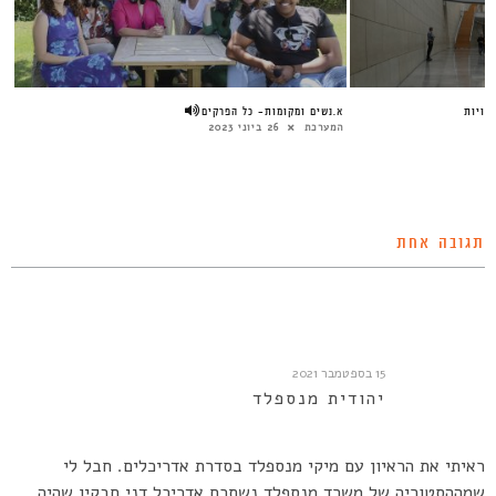
עויות
א.נשים ומקומות- כל הפרקים
המערכת
26 ביוני 2023
תגובה אחת
15 בספטמבר 2021
יהודית מנספלד
ראיתי את הראיון עם מיקי מנספלד בסדרת אדריכלים. חבל לי
שמההסטוריה של משרד מנספלד נשתכח אדריכל דני חבקין שהיה