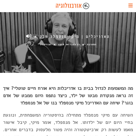
האדריכלים | מיקי מנספלד חלק א’
המערכת
21 בפברואר 2018
הפודקסט
מה המשמעות לגדול בבית בו אדריכלות היא אורח חיים טוטלי? איך
זה נראה מנקודת מבטו של ילד, כיצד נתפס היום ממבט של אדם
בוגר? שיחה עם האדריכל מיקי מנספלד בנו של אל מנספלד
השיחה עם מיקי מנספלד מתחילה בהיסטוריה המשפחתית, ונוגעת
בחיי היום יום של ילדותו. אל מנספלד, אומר מיקי, קיבל אישור
מאמו לעשות רק ארכיטקטורה והיה פטור מלעסוק בדברים אחרים.