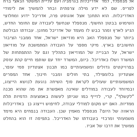
אל מנספלד, למד אדריכלות בגרמניה ועם עליית המשטר הנאצי ברח
לפריס. שם לא ידע מילה צרפתית ובחר להמשיך את לימודי
האדריכלות. הוא התחנך אצל אוגוסט פרה, אדריכל ידוע ומחלוצי
השימוש בבטון החשוף. מנספלד שנחשף לעבודה עם החומר החדש,
הגיע לארץ ומהר כבש לו מעמד של אדריכל מחונן. עבודתו הבולטת
ביותר של מנספלד האב היא מוזיאון ישראל, אחד ממבני הציבור
החשובים בארץ. מיקי מספר על העבודה המתמשכת על מוזיאון
ישראל, על הבנייה של המוזיאון כתהליך וגם על ההתפתחות של
המשרד ושלו כאדריכל. כיום, המשרד יחד עם שותפו חיים קהת עוסק
בפרויקטים גדולים ומשמעותיים כמו תכנון אצטדיון סמי עופר,
אצטדיון בלומפילד, בתי חולים ומבני חינוך. אחד המסרים
המשמעותיים שעולים לקראת סוף השיחה נוגעת לנושא הייצוג,
ובמיוחד לעבודה במודלים שאינה מאפשרת את מה שהוא מכנה
“לקשלף”, קרי, לזייף כמו שניתן לעשות באמצעות הדמיות תלת
ממדיות. האם יש מקום למודלי עבודה, לחיפוש וייצוג כן באדריכלות
הראווה של היום? מנספלד מאמין שכן. העבודה בנפחים היא מימד
משמעותי ומרכזי בעבודתו של האדריכל. בתפיסה זו הוא בהחלט
ממשיך את דרכו של אביו.