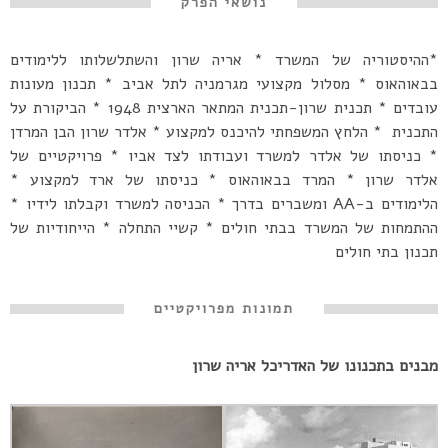
נושאי הפרק
*ההיסטוריה של המשרד * אריה שרון והשתלשלותו ללימודים
בבאוהאוס * מסלול מקצועי מגרמניה לתל אביב * תכנון מעונות
עובדים * תכנית שרון-תכנית המתאר הארצית 1948 * הביקורת על
התכנית * הלחץ המשפחתי להיכנס למקצוע * אלדר שרון הבן המרדן
* כניסתו של אלדר למשרד ועבודתו לצד אביו * פרויקטיים של
אלדר שרון * המרד בבאוהאוס * כניסתו של ארד למקצוע *
הלימודים ב-AA ומשברים בדרך * הכניסה למשרד וקבלתו לידיו *
ההתמחות של המשרד בבתי חולים * קשיי התחלה * הייחודיות של
תכנון בתי חולים
תמונות מפרויקטיים
מבנים בתכנונו של האדריכל אריה שרון