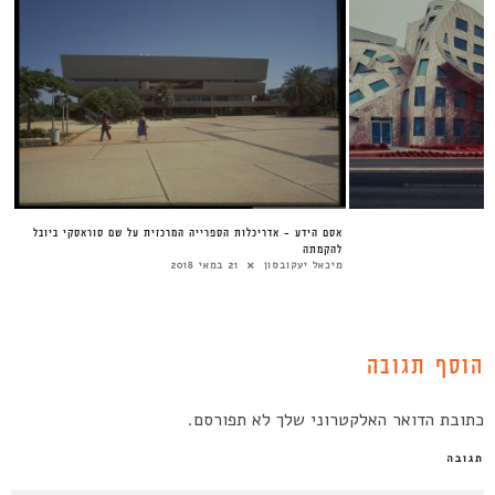
?
אסם הידע – אדריכלות הספרייה המרכזית על שם סוראסקי ביובל
להקמתה
מיכאל יעקובסון
21 במאי 2018
הוסף תגובה
כתובת הדואר האלקטרוני שלך לא תפורסם.
תגובה