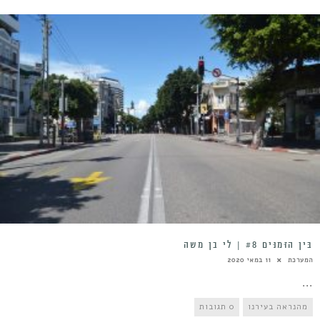
בֵּין הַזְּמַנִּים #8 | לי בן משה
המערכת
11 במאי 2020
...
מהנראה בעירנו
0 תגובות