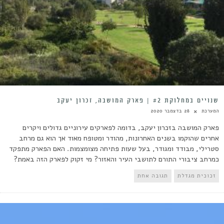
שנויים במחלוקת #2 | פארק המושבה, זכרון יעקב
המערכת
28 בדצמבר 2020
פארק המושבה בזכרון יעקב, בדומה לפארקים עירוניים גדולים ויקרים
אחרים שהוקמו בשנים האחרונות, מהודר ומטופח מאוד אך הוא גם מרחב
סטרילי, מבודד ומגודר, בעל שעות פתיחה מצומצמות. האם הפארק מתפקד
כמרחב ציבורי התורם לתושבי העיר והאזור? מי זקוק לפארק הזה באמת?
זכוכית מגדלת
תגובה אחת