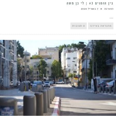
בֵּין הַזְּמַנִּים #3 | לי בן משה
המערכת
7 באפריל 2020
...
מהנראה בעירנו
0 תגובות