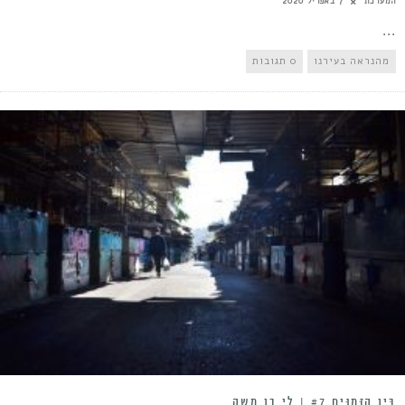
המערכת
7 באפריל 2020
...
מהנראה בעירנו
0 תגובות
בֵּין הַזְּמַנִּים #7 | לי בן משה