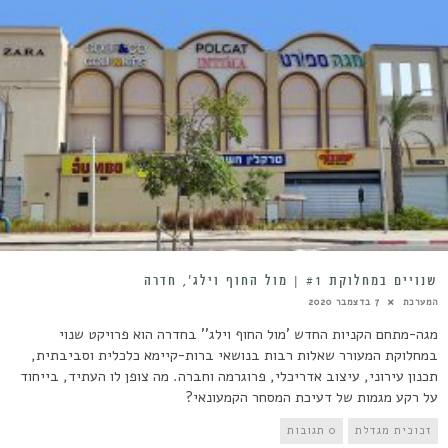
שנויים במחלוקת #1 | מול החוף וילג’, חדרה
המערכת
7 בדצמבר 2020
מגה-מתחם הקניות החדש 'מול החוף וילג'' בחדרה הוא פרויקט שנוי
במחלוקת המעורר שאלות רבות בנושאי ברות-קיימא כלכלית וסביבתית,
תכנון עירוני, עיצוב אדריכלי, פרוגרמה וחברה. מה צופן לו העתיד, בייחוד
על רקע מגמות של דעיכת המסחר הקמעונאי?
זכוכית מגדלת
0 תגובות