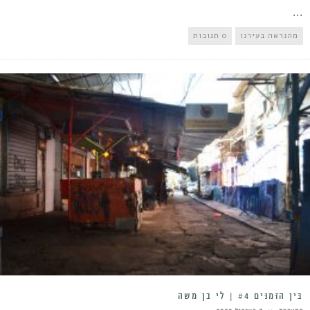
...
מהנראה בעירנו
0 תגובות
בֵּין הַזְּמַנִּים #4 | לי בן משה