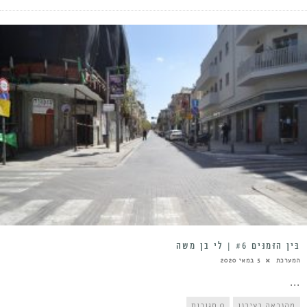
בֵּין הַזְּמַנִּים #6 | לי בן משה
המערכת
5 במאי 2020
...
מהנראה בעירנו
0 תגובות