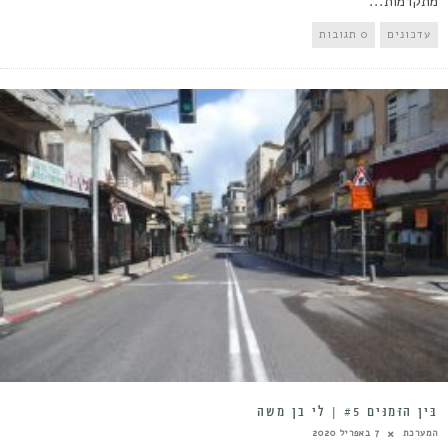
מתקדמות...
עדכונים
0 תגובות
בֵּין הַזְּמַנִּים #5 | לי בן משה
המערכת
7 באפריל 2020