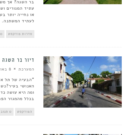
בר השגה? אך משם 
עתיד המגורים ושו
או נחייה יותר בש
לעתיד המשתנה.
סדרות פודקסט
0 תגובות
דיור בר השגה |
המערכת
8 באוגוסט 2019
"הבעיה של תל אבי
האנושי בעיר?נשמ
ומה היא עושה כדי
בכלל מהמגזר הפרט
הפודקסט
0 תגובות