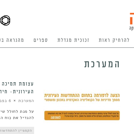
להרחיק ראות
זכוכית מגדלת
ספרים
מהנראה בע
המערכת
עצומת תמיכה 
העירונית- חית
המערכת
6 בפברואר 2020
על מנת לחולל שי
להגדיל את כוח הש
הקמפיין להתחדשות 