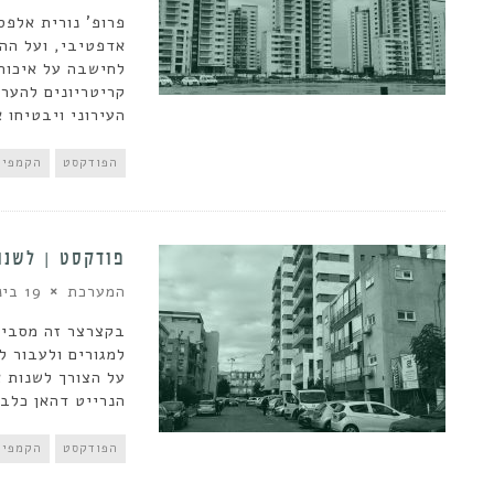
פרופ' נורית אלפס
אדפטיבי, ועל הה
לחישבה על איכות 
קריטריונים להערכ
העירוני ויבטיחו 
הפודקסט
הקמפיי
פודקסט | לשנו
המערכת
19 בינואר 2020
בקצרצר זה מסביר
למגורים ולעבור ל
על הצורך לשנות א
הנרייט דהאן כלב 
הפודקסט
הקמפיי