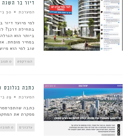
דיור בר השגה |
המערכת
30 ביולי 2019
למי מיועד דיור ב
בתחילת דרכן? לזו
ביותר הוא הגרלה 
במחיר מופחת. אז
טוב למי הוא מיוע
הפודקסט
0 תגובות
כתבה בגלובס ע
המערכת
29 ביולי 2019
כתבה שהתפרסמה א
מסקרת את המחקר 
עדכונים
0 תגובות