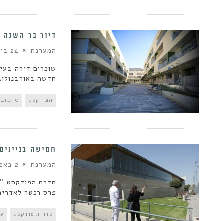
דיור בר השגה |
המערכת
24 ביולי 2019
שוכרים דירה בעי
חדשה באורבנולוגי
הפודקסט
0 תגובות
חמישה בניינים
המערכת
2 באפריל 2019
סדרת הפודקסט "ח
פרס רכטר לאדריכל
סדרות פודקסט
עד