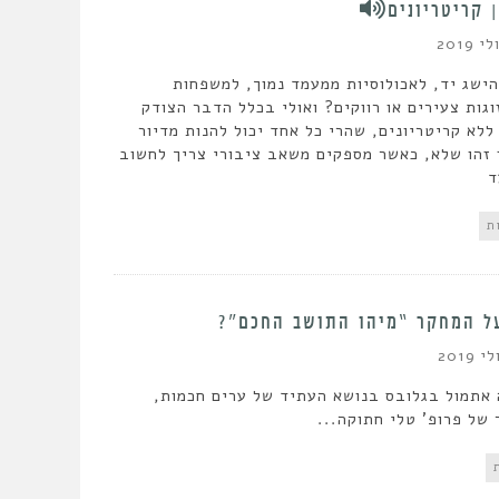
 קריטריונים
הישג יד, לאכולוסיות ממעמד נמוך, למשפחות
גות צעירים או רווקים? ואולי בכלל הדבר הצודק
ללא קריטריונים, שהרי כל אחד יכול להנות מדיור
 זהו שלא, כאשר מספקים משאב ציבורי צריך לחשוב
ד
ל המחקר “מיהו התושב החכם”?
תמול בגלובס בנושא העתיד של ערים חכמות,
של פרופ' טלי חתוקה...