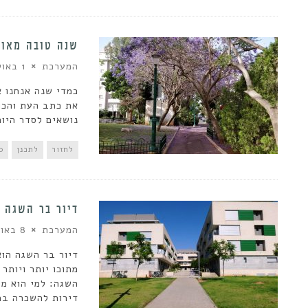
שנה טובה מאורב
המערכת
1 באוקטובר 2019
כמדי שנה אנחנו 
את כתב העת והכו
נושאים לסדר היו
לחזור
לתכנן
0 תגוב
דיור בר השגה 
המערכת
8 באוגוסט 2019
דיור בר השגה הוא
מתוכו יותר ויותר
השגה: למי הוא מי
דירות להשכרה במח