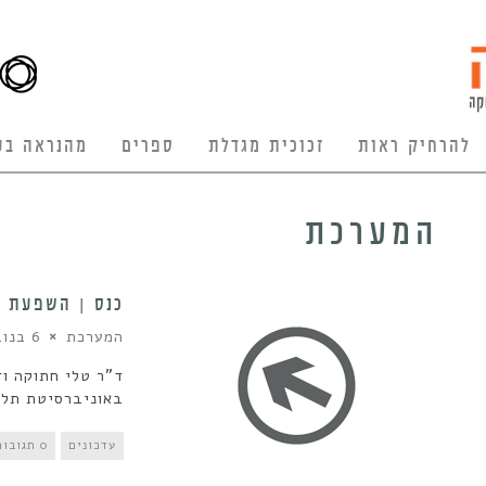
להרחיק ראות
זכוכית מגדלת
ספרים
מהנראה בע
המערכת
כנס | השפעת ט
המערכת
6 בנובמבר 2013
ד"ר טלי חתוקה ו
באוניברסיטת תל 
עדכונים
0 תגובות