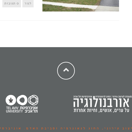
לגור
0 תגובות
צוב עירוני,
החוג לגאוגרפיה וסביבת האדם.
אוניברסי