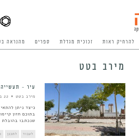
להרחיק ראות
זכוכית מגדלת
ספרים
מהנראה בע
מירב בטט
עיר – תעשייה 
מירב בטט
22 בפברואר 2023
כיצד ניתן להתאים
בתוכם חזון קיימ
שנכתבו בהובלת מ
לעבוד
לתכנן
0 תגו