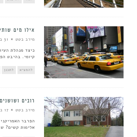
אילו מים שותים
מירב בטט
31 במרץ 2013
כיצד מנהלת העיר
קיומי. בהיבט הפיז
להמציא
לתכנן
רובים ושושנים
מירב בטט
17 בינואר 2013
הפרבר האמריקני 
אלימות קשים? שכונת Bethesda,