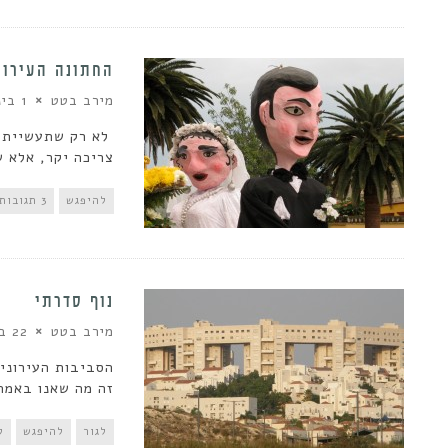
החתונה העירונ
מירב בטט
1 בינואר 2014
לא רק שתעשיית ה
צריכה יקר, אלא ש
להיפגש
3 תגובות
נוף סדרתי
מירב בטט
22 בספטמבר 2013
הסביבות העירוניו
זה מה שאנו באמת 
לגור
להיפגש
ל