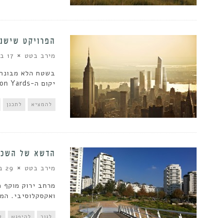
הפרויקט שישנה
מירב בטט
17 ביוני 2013
בשטח הלא מבונה 
יקום ה-Hudson Yards. הצצה לפרויקט...
להמציא
לתכנן
הדשא של השכן
מירב בטט
29 באפריל 2013
מרחב ירוק מוקף מ
ואקסקלוסיבי. המ
לגור
להיפגש
ל