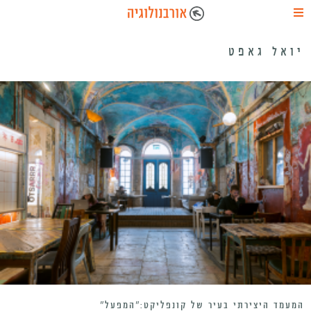
יואל גאפט
המעמד היצירתי בעיר של קונפליקט:”המפעל”