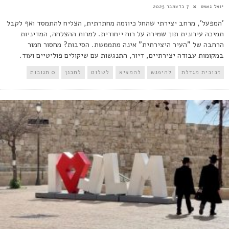
יואל גאפט
7 בדצמבר 2025
'המפעל', מרחב יצירתי שהחל כיוזמה מחתרתית, הצליח להתמסד ואף לקבל
תמיכה עירונית תוך שמירה על רוח ייחודית. למרות ההצלחה, המדיניות
הרחבה של "העיר היצירתית" אינה מתממשת. הסיבות? מחסור חמור
במקומות עבודה יצירתיים, דיור, התנגשות עם שיקולים פוליטיים ועוד.
זכוכית מגדלת
להיפגש
להמציא
לשלוט
לתכנן
0 תגובות