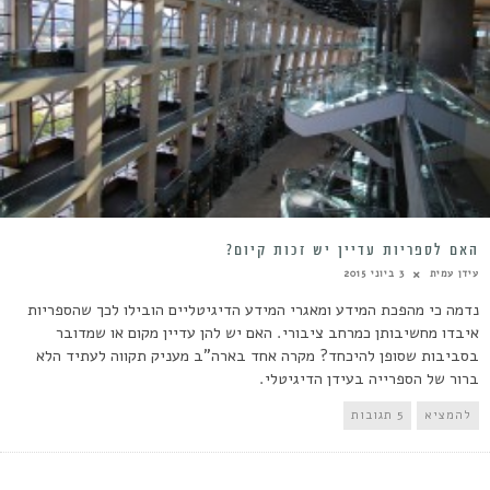
האם לספריות עדיין יש זכות קיום?
עידן עמית
3 ביוני 2015
נדמה כי מהפכת המידע ומאגרי המידע הדיגיטליים הובילו לכך שהספריות
איבדו מחשיבותן כמרחב ציבורי. האם יש להן עדיין מקום או שמדובר
בסביבות שסופן להיכחד? מקרה אחד בארה"ב מעניק תקווה לעתיד הלא
ברור של הספרייה בעידן הדיגיטלי.
להמציא
5 תגובות