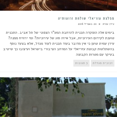
מפלצת עזריאלי שולחת זרועותיה
עידן עמית
20 באפריל 2016
בימים אלה הופקדה תכנית להרחבת המע"ר הצפוני של תל אביב. התכנית
טוענת לקידום העירוניות, אבל איזה סוג של עירוניות? ומי ירוויח ממנה?
עידן עמית טוען כי אין מדובר בעוד תכנית לעוד מגדל, אלא בצעד נוסף
בהשתלטות קבוצת עזריאלי על המרחב הציבורי בישראל ועיצובו כך שיטיב
בעיקר עם מטרות הקבוצה
זכוכית מגדלת
3 תגובות