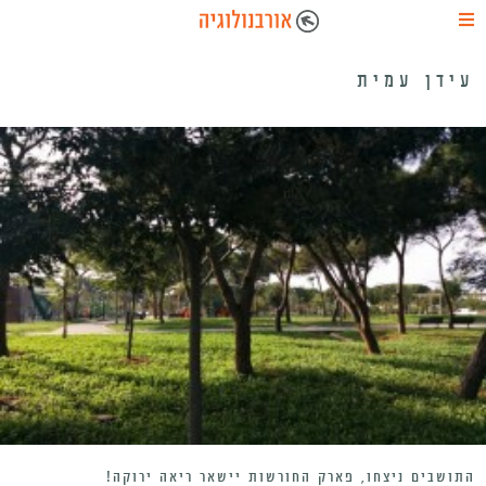
עידן עמית
התושבים ניצחו, פארק החורשות יישאר ריאה ירוקה!