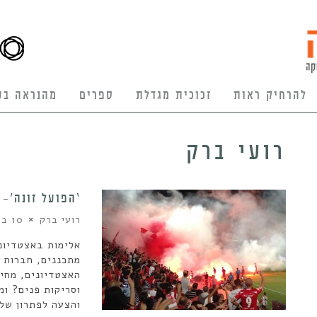
להרחיק ראות
זכוכית מגדלת
ספרים
מהנראה בע
רועי ברק
‘הפועל זונה’- 
רועי ברק
10 במאי 2017
אלימות באצטדיונ
מתכננים, חברות א
האצטדיונים, מחינ
וסריקות פנים? ו
והצעה לפתרון של