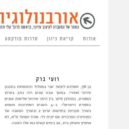
אודות
קריאת כיוון
סדרות פודקסט
רועי ברק
בן 38, סטודנט לתואר שני במסלול ההתמחות בתכנון
עירוני ואזורי. במשך שבע שנים היה כתב בערוץ
הספורט, במהלכן סיקר בין היתר אירועי אלימות שונים
בספורט הישראלי. ב-4 השנים האחרונות משמש
כעורך תכניות בחדשות ערוץ 2 וכעורך המשנה של
המהדורה המרכזית עם יונית לוי. אוהד הפועל ת"א, לא
מחמיץ משחק בית, גם בימים קשים כמו אלו העונה.