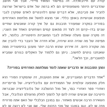
קורה עם חיזבאללה. זה במישור המאוד מיידי. אבל אני חושב
שהדברים היותר משמעותיים הם לא ברמה של אדם בישראל שרוצה
להכיר את סביבתו, אלא דברים שהם רלוונטיים לאדם שסקרן לגבי
תופעות אנושיות באופן כללי. אני מוצא למשל את מלחמת האזרחים
בסוריה כמקרה שמעורר תובנות גם על איך קורה שאנשים שחיים
שנים בדו-קיום זה לצד זה פתאום קמים ושוחטים האחד את השני;
זה מקרה שגם מעלה שאלות לגבי המשכיות היסטורית. כלומר, לא
תפיסה של מה שהיה הוא שיהיה, אלא חזרה אל העבר כדי להבין את
מה שקורה היום. זה אירוע שהוא הרבה יותר מעוגן בהיסטוריה ממה
שאנחנו נוטים לחשוב. ניתן גם ללמוד על האקלים כגורם שמביא
למשברים, וכך הלאה”.
ומהן התובנות או הדברים שאתה לומד ממלחמת האזרחים בסוריה?
“אחד הדברים המעניינים, או אחת הטענות, זה שהמקרה הסורי הוא
חלק מתופעה עולמית של התמודדות עם גלובליזציה. של פריפריות
ואזורי ספר ואזורי כפר, אל מול ההשלכה של גלובליזציה שכנראה
היטיבה עם אנשים שהיה להם קל להפוך לחלק מהעולם הגלובלי, אבל
השאירה הרבה אנשים מאחור. גם במובן הכלכלי של האם אתה מרוויח
מזה או לא, וגם במובן של מהי הזהות שלי, אם אני לא רוצה או לא