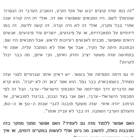
“זה כמו שדה קוצים יבש של סוף הקיץ, והאביב הערבי זה הגפרור
שהושלך לשם. היו התנאים שאפשרו את זה. אולי זה היה קורה שנה
אחרי בכל מקרה, אולי זה לא היה קורה. זה קשה לדעת. זה כמו
דיווחים על התאבדויות, או על פיגועים, יוצרים עוד פיגועים. אנשים
רואים שאפשר, מכניס לאנשים רעיונות לראש. אבל התנאים היו שם.
הכתובת היתה על הקיר, אבל אף אחד לא הסתכל עליה. אתה חי
בתחושה שזה משטר יציב וחזק ואיתן, הכי איתן, מה כבר יכול
לקרות?
זו גם היתה התפיסה של בשאר. יש ראיון איתו שבועיים לפני שזה
התחיל, כשמובארק כבר נפל. הוא אמר ‘כאן זה לא יקרה’. הוא קרא
את הדברים דרך הפריזמה של הסכסוך הישראלי-ערבי. הכל זה לפי
הסכסוך הישראלי-ערבי, ואם אני בצד הנכון, בניגוד למובארק, אז
הרחוב יהיה איתי. שזה משקף תובנה לגבי שנות ה-50 או ה-60,
והעולם הערבי השתנה. זה כבר לא עניין אותו”.
האם אפשר ללמוד מזה גם לעתיד? האם אפשר מתוך מחקר כזה
ותובנות כאלה, לחשוב מה ניתן אולי לעשות במקרים דומים, או איך