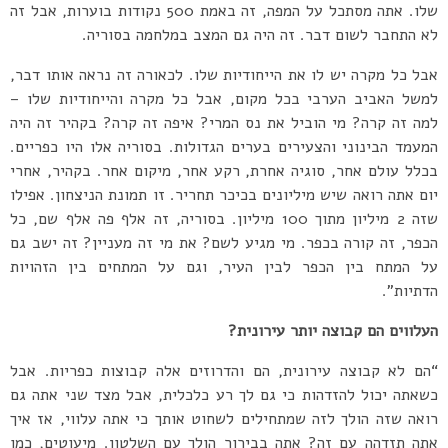
שלו. אתה מסתכל על המפה, זה באמת 500 נקודות בוערות, אבל זה
לא התחבר לשום דבר. זה היה גם המצב במלחמה בסוריה.
אבל כל מקרה יש לו את הייחודיות שלו. לכאורה זה נראה אותו דבר,
למשל האביב הערבי בכל מקום, אבל כל מקרה והייחודיות שלו –
למה זה קרה? מי הוביל את נס המרי? איפה זה קרה? בקהיר זה היה
המעמד הבינוני והצעירים בערים הגדולות. בסוריה אלו היו כפריים.
בכלל עולם אחר, סוגיה אחרת, רקע אחר, מיקום אחר. בקהיר, אחרי
יום אתה רואה שיש מיליונים בכיכר תחריר. זו תמונת הניצחון. אפילו
שזה 2 מיליון מתוך 100 מיליון. בסוריה, זה אלף פה אלף שם, כל
הכפר, זה קורה בכפר. מי מגיע לשם? את מי זה מעניין? זה ישב גם
על המתח בין הכפר לבין העיר, וגם על המתחים בין הזהויות
הדתיות”.
העלווים הם קבוצה יותר עירונית?
“הם לא קבוצה עירונית, הם והדרוזים אלה קבוצות כפריות. אבל
כשאתה יכול להזדהות כי גם לך רע כלכלית, אבל מצד שני אתה גם
רואה שזה הולך לזה שמתחילים לשחוט אותך כי אתה עלווי, אז איך
אתה תזדהה עם זה? אתה בבירור הולך עם השלטון. מיעוטים, כמו