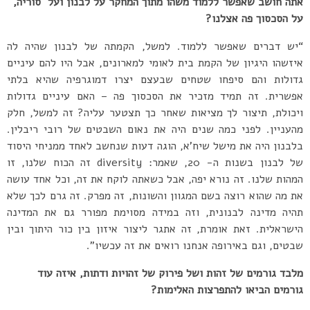
אתה חושב שאפשר ללמוד משהו מתוך המחקר על לבנון ועל סוריה,
על הסכסוך פה אצלנו?
“יש דברים שאפשר ללמוד. למשל, הקמתה של לבנון שהיה לה
איזשהו היגיון של הקמת בית לאומי למארונים, אבל היו להם עיניים
גדולות והם סיפחו שטחים שבעצם יצרו דמוגרפיה שהיא בלתי
אפשרית. זה תמיד מזכיר את הסכסוך פה – האם עיניים גדולות
ויכולת, תיצור לך מציאות שאחר כך תצטער עליה? זה למשל, חלק
מהעניין. לפני כמה שנים היה את נאום השבטים של רובי ריבלין.
בלבנון היה את מישל שיח’א, הוגה דעות שנחשב לאחד ממניחי היסוד
של לבנון בשנות ה- 20, שאמר: diversity זה הכוח שלנו, זו
המהות שלנו. זה נורא יפה, אבל כשאתה לוקח את זה, וכל אחד עושה
את מה שהוא רוצה בשם המגוון והשונות, זה מפרק. זה גרם לכך שלא
תהיה מדינה לבנונית, וזה במידה מסוימת מפורר גם את המדינה
הישראלית. זאת אומרת, זה אתגר ליצור איזון בין כור היתוך ובין
שבטים, וגם באירופה אנחנו רואים את זה עכשיו”.
מלבד גורמים של זהות ושל פירוק של זהויות ודתות, איזה עוד
גורמים הביאו להתפרצות האלימות?