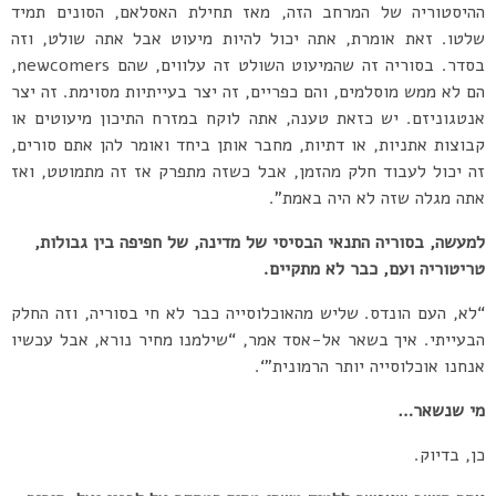
ההיסטוריה של המרחב הזה, מאז תחילת האסלאם, הסונים תמיד
שלטו. זאת אומרת, אתה יכול להיות מיעוט אבל אתה שולט, וזה
בסדר. בסוריה זה שהמיעוט השולט זה עלווים, שהם newcomers,
הם לא ממש מוסלמים, והם כפריים, זה יצר בעייתיות מסוימת. זה יצר
אנטגוניזם. יש כזאת טענה, אתה לוקח במזרח התיכון מיעוטים או
קבוצות אתניות, או דתיות, מחבר אותן ביחד ואומר להן אתם סורים,
זה יכול לעבוד חלק מהזמן, אבל כשזה מתפרק אז זה מתמוטט, ואז
אתה מגלה שזה לא היה באמת”.
למעשה, בסוריה התנאי הבסיסי של מדינה, של חפיפה בין גבולות,
טריטוריה ועם, כבר לא מתקיים.
“לא, העם הונדס. שליש מהאוכלוסייה כבר לא חי בסוריה, וזה החלק
הבעייתי. איך בשאר אל-אסד אמר, “שילמנו מחיר נורא, אבל עכשיו
אנחנו אוכלוסייה יותר הרמונית”‘.
מי שנשאר…
כן, בדיוק.