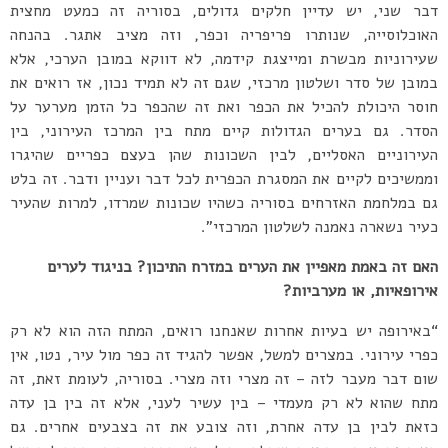
דבר שני, יש עדיין חלקים גדולים, בסוריה זה כמעט מחצית
האוכלוסייה, שנותרו פריפריה וכפר, וזה מציב אתגר. בהנחה
שעירוניות מבשרת ומייצגת קידמה, לא דווקא במובן הערכי, אלא
במובן של סדר ושלטון מרכזי, שגם זה לא תמיד נכון, אז רואים את
חוסר היכולת להכיל את הכפר ואת זה שהכפר כל הזמן מערער על
הסדר. גם בערים הגדולות קיים מתח בין המרכז העירוני, בין
העירוניים האסליים, לבין השכונות שהן בעצם כפריים שהיגרו
וממשיכים לקיים את המסגרת הכפרית לכל דבר ועניין ודבר. זה בלט
גם במלחמת האזרחים בסוריה כשהיו שכונות שמרדו, למרות שהעיר
כעיר נשארה נאמנה לשלטון המרכזי”.
האם זה באמת מאפיין את הערים במזרח התיכון? בניגוד לערים
אירופאיות, או מערביות?
“באירופה יש בעיות אחרות שאנחנו רואים, המתח הזה הוא לא רק
כפרי עירוני. במצרים למשל, אפשר להגיד זה כפר מול עיר, נטו, אין
שום דבר מעבר לזה – זה מצרי וזה מצרי. בסוריה, לעומת זאת, זה
מתח שהוא לא רק מעמדי – בין עשיר לעני, אלא זה בין בן עדה
כזאת לבין בן עדה אחרת, וזה צובע את זה בצבעים אחרים. גם