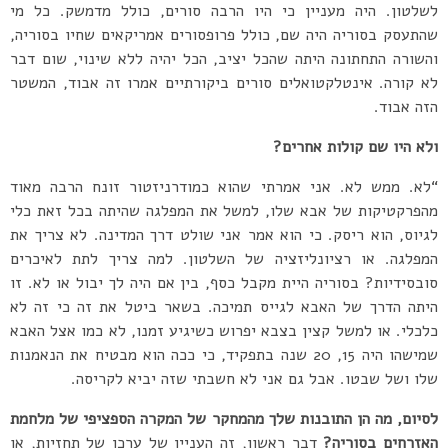
לשלטון. היה מעניין כי היו הרבה סורים, כולל מדמשק. כל מי
שהתעסק בסוריה היה שם, כולל פרופסורים אמריקאים שחיו בסוריה,
והשורה התחתונה היתה שהכל יציב, הכל יהיה ללא שינוי, שום דבר
לא קורה. אינטלקטואלים סורים ביקורתיים אמרו זה אבוד, המשטר
הזה אבוד.
ולא היו שם קולות אחרים?
“לא. ממש לא. אני אמרתי שהוא כמודרניזטור זונח הרבה מאוד
מהפרקטיקות של אבא שלו, למשל את המפלגה שהיתה בכל זאת כלי
לגיוס, הוא ריסק. כי הוא אמר אני שולט דרך המדינה. לא צריך את
המפלגה. או רציונליזציה של השלטון. למה צריך לתת לאיכרים
סובסידיות? בסוריה היית מקבל כסף, בין אם היה לך יבול או לא. זו
היתה הדרך של האבא לגייס תמיכה. בשאר ביטל את זה כי זה לא
כלכלי. או למשל קצין בצבא יפרוש כשיגיע זמנו, לא כמו אצל האבא
שמישהו היה 15, 20 שנה בתפקיד, כי ככה הוא מבטיח את הנאמנות
שלו ושל שבטו. אבל גם אני לא חשבתי שזה יביא לקריסה.
לסיום, מה הן התובנות שלך מהמחקר של המקרה הספציפי של מלחמת
האזרחים בסוריה?
דבר ראשון, זה העניין של ערכן של תחזיות, או