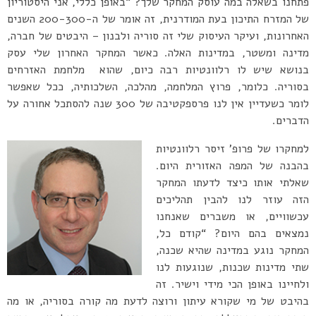
פתחנו בשאלה במה עוסק המחקר שלך? “באופן כללי, אני היסטוריון
של המזרח התיכון בעת המודרנית, זה אומר של ה-200-300 השנים
האחרונות, ועיקר העיסוק שלי זה סוריה ולבנון – היבטים של חברה,
מדינה ומשטר, במדינות האלה. כאשר המחקר האחרון שלי עסק
בנושא שיש לו רלוונטיות רבה כיום, שהוא מלחמת האזרחים
בסוריה. כלומר, פרוץ המלחמה, מהלכה, השלכותיה, ככל שאפשר
לומר כשעדיין אין לנו פרספקטיבה של 300 שנה להסתכל אחורה על
הדברים.
למחקרו של פרופ’ זיסר רלוונטיות
בהבנה של המפה האזורית היום.
שאלתי אותו כיצד לדעתו המחקר
הזה עוזר לנו להבין תהליכים
עכשוויים, או משברים שאנחנו
נמצאים בהם היום? “קודם כל,
המחקר נוגע במדינה שהיא שכנה,
שתי מדינות שכנות, שנוגעות לנו
ולחיינו באופן הכי מידי וישיר. זה
בהיבט של מי שקורא עיתון ורוצה לדעת מה קורה בסוריה, או מה