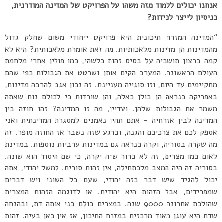
אנחנו יכולים ללמוד מזה משהו על הפרויקט של המדינה המודרנית,
כניסיון לייצר לכידות?
“המדינה המזרח תיכונית היא פרויקט ייחודי משום שחלק גדול
מהמדינות הן מדינות מלאכותיות. מה זאת אומרת מלאכותית? היא לא
קמה ברצון תושביה על בסיס זהות כלשהי, כמו פולין אחרי מלחמת
העולם הראשונה. המערב הקים אותן ושרטט את הגבולות כפי שהם
מתקיימים עד היום, וזו סוגייה מעניינת. זה נכון אגב להרבה מדינות,
באפריקה כנראה הן כולן כאלה, והן שורדות כי לכולם נוח שאתה
משמר את הגבולות שלהן. ועדיין, מה זו המדינה? זהו חוזה בין
המדינה לבין אזרחיה – אתם תהיו נאמנים למסגרת המדינתית ואני
אספק לכם את צרכיכם והגנה, וברגע שזה נשבר אז החוזה מופר. זה
מה שקרה בסוריה, וקרה כנראה גם במדינות ערביות נוספות. במדינת
לאום כמו מצרים, זה לא ברור שזה יקרה, כי שם היסוד הוא שונה.
בסוריה זה היה המצב מלכתחילה, אין זהות סורית. למשל יהודי, אתה
יכול להגיד שיש דבר כזה יהודי, שעם כל השוני ויש דברים
שמפרידים, אבל הזהות היא יהודית. או לדוגמה הזהות המצרית
שהולכת אחרונה 9000 שנה. במצרים כולם בני אותה דת, ובהנחה
שדת היא עוגן מאוד מרכזית במזרח התיכון, אז אין כאן בעיה. זהות