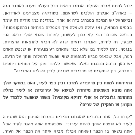
יכול להיות אזרח העולם. אנחנו רואים בכל העולם מענה לאתגר הזה
– בארה”ב אנשים הולכים לטראמפ, בטורקיה מצביעים לארדואן,
ובישראל יש תמיכה במנהיג כזה או אחר. במדינה כמו סוריה זה עומד
בבסיס המחאה, ואז עולה השאלה איך מטפלים במחאה ובהתקוממות?
כנראה שהדבר הכי לא נכון לעשות, למרות שהוא אולי נראה הכי
טבעי, זה לירות, ואנחנו רואים שזה לא הביא לתוצאות הרצויות.
בנוסף, ניתן ללמוד גם שלא נכון שהאדם רע מנעוריו או שנפש האדם
רעה, אבל שכאוס מביא לתופעות שאי אפשר להעלות אותן על הדעת.
יש כאן הרבה תובנות כאלה שאפשר ללמוד מהן על מתחים ויחסים
בחברה, בין שחקנים או מרכיבים שונים, לבין השליט והמדינה”.
התייחסת למתח בין פריפריה למרכז ובין כפר לעיר, האם במחקר שלך
אתה מוצא משמעות מיוחדת לנושא של עירוניות או לעיר כחלק
מתופעה גלובלית או אולי דווקא מקומית? משהו שאפשר ללמוד על
מקומן או תפקידן של ערים?
“קודם כל, אחד הדברים שאנחנו מכירים במזרח התיכון הוא שהגירה
לעיר לא הופכת אותך להיות עירוני. שלפעמים אתה מהגר לעיר אבל
אתה נשאר בן הכפר ושאתה אפילו מביא איתך את הכפר אל העיר.