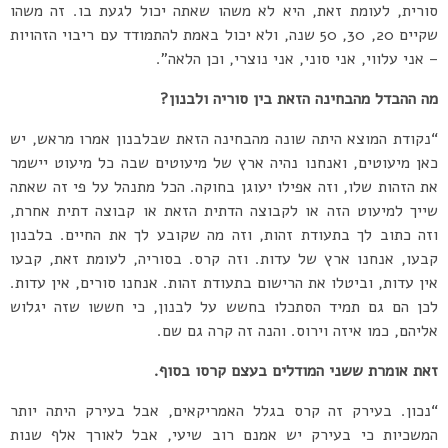
סורית, לעומת זאת, היא לא משהו שאתה יכול לגעת בו. זה משהו
שקיים 20, 30, 50 שנה, ולא יכול באמת להתמודד עם ריבוי הזהויות
– אני עלווי, אני סוני, אני נוצרי, וכן הלאה”.
מה ההבדל מהבחינה הזאת בין סוריה ולבנון?
“נקודת המוצא היתה שונה מהבחינה הזאת שבלבנון אמרו מראש, יש
כאן מיעוטים, ואנחנו נהיה ארץ של מיעוטים שבה כל מיעוט יישמר
את הזהות שלו, וזה אפילו יעוגן בחוקה. הכל מתנהל על פי זה שאתה
שייך למיעוט הזה או לקבוצה הדתית הזאת או קבוצה דתית אחרת,
וזה כתוב לך בתעודת זהות, וזה מה שקובע לך את החיים. בלבנון
קבעו, אנחנו ארץ של עדות. וזה קרס. בסוריה, לעומת זאת, קבעו
אין עדות, וביטלו את הרישום בתעודת זהות. אנחנו סורים, אין עדות.
לכן הם גם תמיד הסתכלו בחשש על לבנון, כי חששו שזה יגלוש
אליהם, כמו איזה וירוס. והנה זה קרה גם שם.
זאת אומרת ששני המודלים בעצם קרסו בסוף.
“נכון. בעירק זה קרס בגלל האמריקאים, אבל בעירק היתה יותר
המשכיות כי בעירק יש אמנם רוב שיעי, אבל לאורך אלף שנות