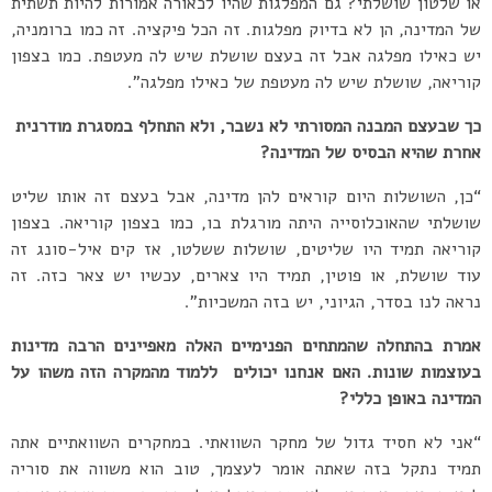
או שלטון שושלתי? גם המפלגות שהיו לכאורה אמורות להיות תשתית
של המדינה, הן לא בדיוק מפלגות. זה הכל פיקציה. זה כמו ברומניה,
יש כאילו מפלגה אבל זה בעצם שושלת שיש לה מעטפת. כמו בצפון
קוריאה, שושלת שיש לה מעטפת של כאילו מפלגה”.
כך שבעצם המבנה המסורתי לא נשבר, ולא התחלף במסגרת מודרנית
אחרת שהיא הבסיס של המדינה?
“כן, השושלות היום קוראים להן מדינה, אבל בעצם זה אותו שליט
שושלתי שהאוכלוסייה היתה מורגלת בו, כמו בצפון קוריאה. בצפון
קוריאה תמיד היו שליטים, שושלות ששלטו, אז קים איל-סונג זה
עוד שושלת, או פוטין, תמיד היו צארים, עכשיו יש צאר כזה. זה
נראה לנו בסדר, הגיוני, יש בזה המשכיות”.
אמרת בהתחלה שהמתחים הפנימיים האלה מאפיינים הרבה מדינות
בעוצמות שונות. האם אנחנו יכולים ללמוד מהמקרה הזה משהו על
המדינה באופן כללי?
“אני לא חסיד גדול של מחקר השוואתי. במחקרים השוואתיים אתה
תמיד נתקל בזה שאתה אומר לעצמך, טוב הוא משווה את סוריה