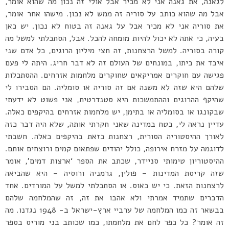
לגאנה, את גאנה אני לא מכיר אבל אולי זה נכון מה שהוא אומר,
אבל מה שהוא כותב על סוריה זה ממש לא נכון. מישהו אחר אומר,
את סוריה אני לא מכיר אבל על גאנה זה בטוח לא נכון. יש כאן
בעיה, כי אתה לא יכול להיות מומחה להכל. אבל, הסתכלתי למשל מה
קורה בסוריה. למשל הרצחנות, זה חצי מיליון הרוגים, כל אדם שני
איבד את ביתו, במונחים של העולם זה לא דבר חריג. היתה לי פעם
פגישה עם חוקרים אמריקאים שחוקרים מלחמות אזרחים. ההסתכלות
שלהם היא שזה לא משנה אם זה סוריה או סומליה. הם הסבירו לי
שהיקף ההרוגים וההתמשכות היא סטנדרטית, אני פשוט לא ידעתי
שבקונגו או בסומליה או בתימן, יש מלחמות אזרחים בהיקפים כאלה.
עדיין נראה לי, בטח במדינה שאני חקרתי אותה, שלא היה דבר כזה
לאורך ההיסטוריה הסורית, רצחנות כזאת בהיקפים כאלה. חשבתי
לדוגמה על מזרח אירופה, כולל יהודים שפתאום קמים ורוצחים אותם.
ההיסטוריון טימותי סניידר, שכתב את הספר ‘ארצות דמים’, אומר
שזה קריסת המדינות – פולין, גרמניה ורוסיה – היא שהביאה
לרצחנות הזאת. כי יש כאוס. או הסתכלתי למשל על המורדים. אחד
הדברים שתמיד אמרתי ולא אהבו את זה, זה שהמלחמה שלהם
בבשאר זה כמו המלחמה של ערביי ארץ-ישראל ב- 1948 נגדנו. מה
זה אומר? כל כפר לחם את מלחמתו, כמו שכותב בני מוריס בספר