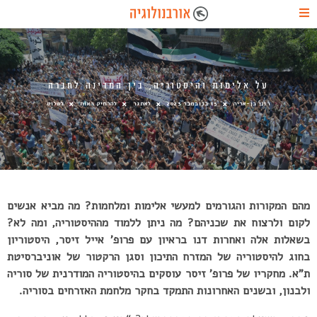
על אלימות והיסטוריה, בין המדינה לחברה
רונן בן-אריה
15 בנובמבר 2023
לאתגר
להרחיק ראות
לשלוט
מהם המקורות והגורמים למעשי אלימות ומלחמות? מה מביא אנשים
לקום ולרצוח את שכניהם? מה ניתן ללמוד מההיסטוריה, ומה לא?
בשאלות אלה ואחרות דנו בראיון עם פרופ’ אייל זיסר, היסטוריון
בחוג להיסטוריה של המזרח התיכון וסגן הרקטור של אוניברסיטת
ת”א. מחקריו של פרופ’ זיסר עוסקים בהיסטוריה המודרנית של סוריה
ולבנון, ובשנים האחרונות התמקד בחקר מלחמת האזרחים בסוריה.