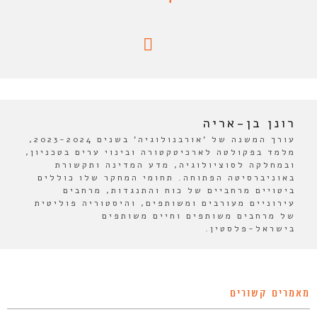
רונן בן-אריה
עורך המשנה של 'אורבנולוגיה' בשנים 2023-2024,
מלמד בפקולטה לארכיטקטורה ובינוי ערים בטכניון,
ובמחלקה לסוציולוגיה, מדע המדינה ותקשורת
באוניברסיטה הפתוחה. תחומי המחקר שלו כוללים
ביטויים מרחביים של כוח והתנגדות, מרחבים
עירוניים מעורבים ומשותפים, והיסטוריה פוליטית
של מרחבים משותפים וחיים משותפים
בישראל-פלסטין.
מאמרים קשורים