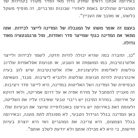
באירופה אנחנו רואים שחלק גדול מאי הסדר מקורו בקהילות של
המהגרים שהולכים באמת לאזורי שכונות ופרברים, זה מוסיף משקל
כלשהו, או מסבך את העניין”.
בעצם זה אומר משהו על המגבלה של המדינה לייצר לכידות. אתה
מתאר את המדינה כגוף שמייצר סדר ואחדות, מול פרגמנטציה מאוד
גדולה.
“כן, החברה כמה שהיא יכולה להיות חזקה, לשמר לכידות ולייצר
אלטרנטיבות, כמו המשפחה או השבט, או תנועות אסלאמיות שלרוב
גולשות לאלימות ולקיצוניות, אלה אלטרנטיבות שיש להן בעיה
אינהרנטית להיות תנועות שולטות ולהביא ליציבות. מנגד, השאיפה
הבסיסית של המדינה ושל האליטות במדינה, היא לייצר סדר ויציבות.
זה מעניין להסתכל על מזרח אסיה או על דרום אמריקה, ולאו דווקא
על אירופה. במזרח התיכון יש ריבוי טבעי שאיבדו עליו את השליטה,
ולעומת זאת באירופה יש גירעון באוכלוסייה שיוצר את הבעיות שלו.
כאן המדינה בגלל הגידול הטבעי, לא מסוגלת לתת מענה, ובאירופה
בגלל הצמצום, היא צריכה את המהגרים ואז היא יוצרת בעיות
חדשות, כי היא לא מכילה אותם ולא יודעת לשלב אותם”.