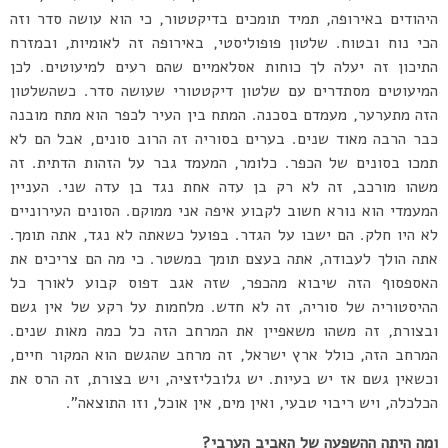
היהודים באירופה, תמיד תומכים בדיקטטור, כי הוא עושה סדר וזה
הכי נוח ובטוח. שלטון פופוליסטי, באירופה זה לאומיות, ובמזרח
התיכון זה יעלה לך כוחות אסלאמיים שהם רעים למיעוטים. לכן
המיעוטים מסתדרים עם שלטון דיקטטורי שעושה סדר. כשהשלטון
הזה מתערער, מעמדם בסכנה. המתח בין העיר לכפר הוא מתח מובנה
כבר הרבה מאוד שנים. בערים בסוריה זה הרוב סונים, אבל הם לא
תמכו בסונים של הכפר. כלומר, המעמד גבר על הזהות הדתית. זה
משהו מורכב, זה לא רק בן עדה אחת נגד בן עדה שני. העניין
המעמדי הוא נורא חשוב לקבוע איפה אני ממוקם. הסונים העירוניים
לא היו חלק. הם ישבו על הגדר. בפועל כשאתה לא נגד, אתה תומך.
אתה הולך לעבודה, אתה בעצם תומך במשטר. כי מה הם צריכים את
האספסוף הזה שיבוא מהכפר, שזה אגב דפוס קבוע לאורך כל
ההיסטוריה של סוריה, זה לא חדש. מלחמות על רקע של אין גשם
ובצורת, זה משהו משאפיין את המרחב הזה כל כמה מאות שנים.
המרחב הזה, כולל ארץ ישראל, זה מרחב שהגשם הוא המקור חיים,
וכשאין גשם אז יש בעיות. יש גלובליזציה, ויש בצורת, זה הרס את
הכלכלה, ויש ריבוי טבעי, ואין מים, אין אוכל, וזו התוצאה”.
ומה היתה ההשפעה של האביב הערבי?