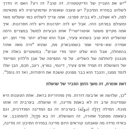
“יש את העניין של הדיקטטורה. זה טוב? זה רע? האם זו הדרך
לשלוט במזרח התיכון? יש טענה שאומרת שדמוקרטיה לא מתאימה
לפה, לא אצלנו, לא בבית ספרנו. אתה צריך לשלוט כמו ששלטו מאז
ומעולם במרחב הזה. אבל יש לזה יתרונות ויש לזה חסרונות. איך
אתה מקיים משטר אוטוריטרי? אחת הבעיות למשל במצרים היתה
שהשליט הוא טוב כשהוא צעיר, אבל הוא שולט יותר מדי זמן. יש
אמירה שא-סיסי אמר כשמובארק מת, שהוא “היה מאה אחוז
בהתחלה, אבל הוא שלט יותר מדי שנים”. במשטרים כאלה אין
מנגנון להחלפה של השליט. על פי התפיסה של אבן ח’לדון המייסד
של השושלת זה תמיד אדם צעיר, דינמי, נמרץ, רעב, חכם, הבן שלו
לומד ממנו, והנכד הוא כבר מפונק ששכח את היסודות, ואז זה נופל”.
זאת אומרת, זה משך הזמן הסביר של שושלת
“כן, שלושה או ארבעה דורות. מין מחזוריות כזאת. אחת הטענות היא
שמדינות ערב זה לא באמת מדינה, זו שושלת. בערבית זה אותו
מונח. המילה דַוְלָה (دولة) בערבית זה גם המדינה המודרנית, וגם
כשאתה מסתכל אחורה, זה השושלת. זה בא מדָוַל, להסתובב. אז
באיזו מידה מה שאנחנו קוראים היום מדינה במזרח התיכון זה מדינה,