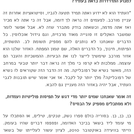
למנוע התדרדרות כזאת בעתיד?
“העתיד הוא לא ידוע ואתה תמיד תטעה לגביו, וסיטואציות אחרות זה
עניין מורכב. לפעמים זה נראה לך דומה, אבל זה כי אתה לא מכיר
ואז אתה מדמה, וכשאתה בודק מתברר שזה לא. אבל אפשר לומר
שמשבר האקלים זו סוגייה מאוד מרכזית, וגם גידול אוכלוסין. כל
הדברים שאנחנו לא נותנים להם מספיק תשומת לב. התשתית,
הפיתוח, חינוך, כל הדברים האלה, שם טמון המפתח. האזור שלנו הוא
אזור מורכב שימשיך לייצר לנו את הבעיות. ההמשכיות והעבר הם
עוצמה. ממלכות לא קרסו כי מלך זה נראה דבר יותר טבעי במרחב
הזה, מאשר נשיא של רפובליקה. מה זה הדבר הזה שקוראים לו נשיא
של רפובליקה? מלך יותר קל לקבל. אז אני אומר שיש תובנות לגבי
העתיד, אבל יהיה באזור הזה מעניין גם להבא.
זה אומר שאנחנו שמים יותר מדי דגש על תפיסות פוליטיות ועמדות,
ולא מסתכלים מספיק על הבסיס?
כן, כן, כן. בסוריה כולם ספרו נשק, טנקים, טילים, או הסתכלו על
מי עומד ליד בשאר בכיכר האדומה, ופספסו דברים שהיו בעומק.
הייתי בוועידה באוקטובר 2010, לציון עשור לעלייתו של בשאר