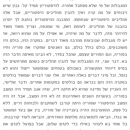
המגבלות של מי שלא מסתכל אחורה. להיסטוריון תמיד קל. נכון שיש
ויכוחים על מה קרה ואיך להבין תהליכים היסטוריים, אבל אלה
תהליכים היסטוריים שנחתמו. התובנה ההיסטורית נותנת לך יתרון
בהבנה של תהליכים. לעומת זאת, מי שמנסה, וצריך מאוד מאוד
להיזהר מזה, לדבר על מה שיהיה, או אפילו על מה שהוא רואה, אז
יש לו מגבלות שנובעות מהרבה מאוד דברים. במקרה הזה, כולם היו
משוכנעים, כולם כולל כולם, גם האנשים שחקרו את סוריה וחיו
בסוריה, וגם הסורים עצמם, שהכל בסדר, לא הבינו מאיפה הדבר הזה
בא. דבר שני, זה המגבלות של להבין תהליכים כשהם מתרחשים על
בסיס דיווחי התקשורת. כשכולם בטוחים שהמשטר ייפול והוא לא
נופל, וכל מיני דברים כאלה ואחרים. אלו שני דברים שמאוד בולטים
במקרה הזה והם כנראה גם בולטים במקומות אחרים. ודבר שלישי,
זה העניין של מדינה שהיא לא חזקה דיה, שזה אגב תמיד היה המצב
בסוריה. בעשרות השנים האחרונות זה לא היה המצב, אבל זה היה
המצב ההיסטורי שסוריה היתה קורבן לשחקנים ולכוחות זרים. ללא
כל ספק, ההתערבות הזרה בענייניה של סוריה, בין אם בעד המשטר
או נגדו, הביאה להתארכות מלחמת האזרחים, והביאה לעוד קורבנות.
כל אחד בא לעזור כאילו כדי לקדם שלום, אבל בפועל לקדם את