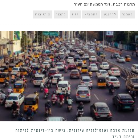
תחנות רכבת, ועל הממשק עם העיר.
לאתגר
להיפגש
להמציא
לזוז
לתכנן
0 תגובות
תנועת ארבה וטופולוגיה עירונית: גישה ביו-דינמית לניתוח
זרימה בעיר