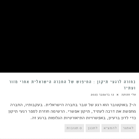
בחזרה לרגעי תיקון : החיפוש של החברה הישראלית אחרי מזור
ועתיד
טלי חתוקה
12 בדצמבר 2023
ה-7 באוקטובר הוא רגע של שבר בחברה הישראלית. בעקבותיו, החברה
מחפשת את דרכה לעתיד, תיקון אפשרי. הרשימה חוזרת לספר רגעי תיקון
כדי לדון ברעיון, באפשרויות התיאורטיות הגלומות ברגע זה.
לאתגר
להמציא
לתכנן
0 תגובות