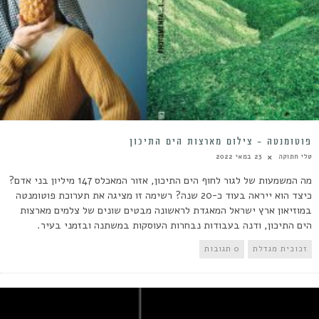
פוטומנטה – צילום מארצות הים התיכון
טלי חתוקה
23 במאי 2022
מה המשמעות של לגור לחוף הים התיכון, אזור המאכלס 147 מיליון בני אדם?
כיצד הוא ייראה בעוד כ-20 שנה? רשימה זו מציגה את תערוכת פוטומנטה
במוזיאון ארץ ישראל המאגדת לראשונה מבטים שונים של צלמים מארצות
הים התיכון, ודנה בעבודות נבחרות העוסקות במשתנה ובזמני בעיר.
זכוכית מגדלת
0 תגובות