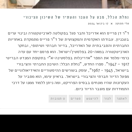
נחלת הכלל, מבט על העבר והעתיד של השיכון הציבורי
טלי חתוקה
17 בינואר 2024
ד"ר דן פרייס הוא אדריכל וחבר סגל בפקולטה לארכיטקטורה ובינוי ערים
בטכניון. עבודתו האקדמית והמקצועית של ד"ר פרייס מתמקדת באחריות
החברתית והסביבתית של האדריכל, בדיור חברתי ושיתופי, ובחקר
הארכיטקטורה במאה-20 בפלסטין/ישראל. הוא פרסם יחד עם עדה
כרמי-מלמד את הספר "אדריכלות בפלסטינה-א"י בתקופת המנדט הבריטי
1917 – 1947". ספרו החדש, "נחלת הכלל: השיכון החברתי והציבורי
בישראל, 1945 - 1967", עוסק בשורשים ההיסטוריים והאידיאולוגיים של
מפעל הדיור חברתי והציבורי בישראל. בראיון עימו, הוא מסביר על
העקרונות שהיו מונחים בבסיס הפרויקט, ומה ניתן ללמוד ממנו על דרכי
התמודדות עם משבר הדיור כיום.
לאתגר
לגור
להיפגש
ספרים
0 תגובות