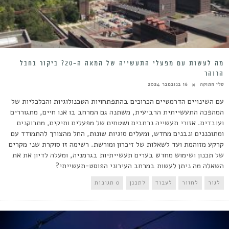
מה לעשות עם מפעלי התעשייה של המאה ה-20? ביקור בחבל
הרוהר
טלי חתוקה
18 בנובמבר 2024
עם השינויים הדרמטיים הכרוכים בהתפתחויות הטכנולוגיות והכלכליות של
המהפכה התעשייתית הרביעית, משתנה גם המרחב בו אנו חיים, מתגוררים
ועובדים. אזורי תעשייה נרחבים ושטחים של מפעלים ותיקים, מתרוקנים
ומתוכננים ונבנים מחדש, ומעלים סוגיות שונות, החל מהצורך להתמודד עם
קרקע מזוהמת ועד לשאלות של זיכרון ומורשת. רשימה זו סוקרת שני מקרים
של תכנון ושימוש מחדש בערים תעשייתיות בגרמניה, ומעלה לדיון את את
השאלה מה ניתן לעשות במרחב העירוני הפוסט-תעשייתי?
לגור
לחזור
לעבוד
לתכנן
0 תגובות