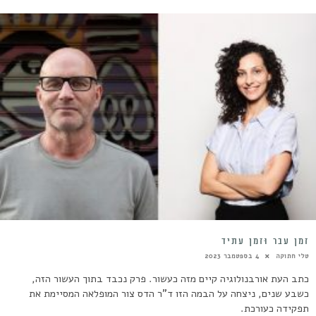
זְמַן עָבַר וּזְמַן עָתִיד
טלי חתוקה
4 בספטמבר 2023
כתב העת אורבנולוגיה קיים מזה כעשור. פרק נכבד בתוך העשור הזה,
כשבע שנים, ניצחה על הבמה הזו ד"ר הדס צור המופלאה המסיימת את
תפקידה כעורכת.