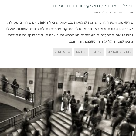
מסילת ישרים: קונפליקטים ותכנון עירוני
טלי חתוקה
4 ביולי 2022
ברשימת המשך זו לרשימה שעסקה בביטול שביל האופניים ברחוב מסילת
ישרים בשכונת שפירא, פרופ' טלי חתוקה מתייחסת לתגובות השונות שעלו
והציפו את התהליכים העמוקים המתרחשים בשכונה, קונפליקטים ונקודות
מבט שונות על עתיד השכונה והרחוב.
זכוכית מגדלת
לאתגר
לתכנן
0 תגובות