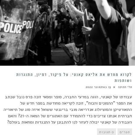
לקרוא מחדש את אליאס קאנטי: על פיקוד, דמיון, התנגדות
ושותפות
טלי חתוקה
19 באוקטובר 2022
עבודתו של קאנטי, הוגה במדעי החברה, סופר ומסאי זוכה פרס נובל שכתב
את הספר "ההמונים והכוח", זוכה לקריאה מחודשת בספר חדש של
התאורטיקן והסוציולוג אנדריאה מובי בריגנטי ששואל איזה סוג של תיאוריה
חברתית אנחנו צריכים כדי להתמודד עם האתגרים של המאה ה-21? והאם
העבודה של קאנטי יכולה לעזור לנו להתבונן על התנגדות ומחאות בעולם?
ספרים
0 תגובות