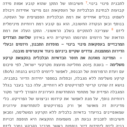
7
לתכנית פינוי בינוי.
חשיבותו של התקן שהוא קובע אמות מידה
קבועות לבחינת הכלכליות של העסקאות וגם מייצר אחידות ויכולת
לשפוט בכלים אחידים את רמת הכלכליות הספציפית של העסקה.
בנוסף וכאן הנקודה החשובה, הוא גם קובע רמת רווחיות מינימלית
8
ליזם
שצריכה להתקיים בשלב הראשוני. התקן העלה את רמת
הודאות של היזמים ותרומתו העיקרית היא באיזון
שלושת הצדדים
המרכזיים בעסקאות פינוי בינוי – מוסדות התכנון, היזמים ובעלי
הדירות המתפנות. צדדים שקיים ביניהם ניגוד אינטרסים מובנה.
המדינה מאזנת את חוסר הכדאיות הכלכלית בהקצאת קרקע
משלימה
– בשנת 2015 מחליטה מועצת מקרקעי ישראל, לפי סיכום
עם ועדת הרפורמות של הכנסת, לאפשר ליזמים לרכוש בהנחה (80%)
קרקע משלימה ללא מגבלה, וכתלות במספר יחידות הדיור בתכנית.
נושא זה שהינו קריטי לפרויקטים לא רווחיים, עלה כבר בעבר בגלל
המגבלה הפיזית של מתחמי ההתחדשות העירונית והצורך לייצר מקור
רווחיות נוסף, על מנת לאפשר את קידומו וביצועו של הפרויקט. כלי
מדיניות זה מאושר אך ורק בפרויקטים להתחדשות עירונית
שמאופיינים בהיעדר כדאיות כלכלית ללא הקרקע המשלימה, ומכאן
חשיבותו לתכנית גבעת חן. משמעות ההקצאה היא תוספת זכויות
בניה ליזם ליחידות דיור נוספות כאשר מרכיב הקרקע נמכר ליזם