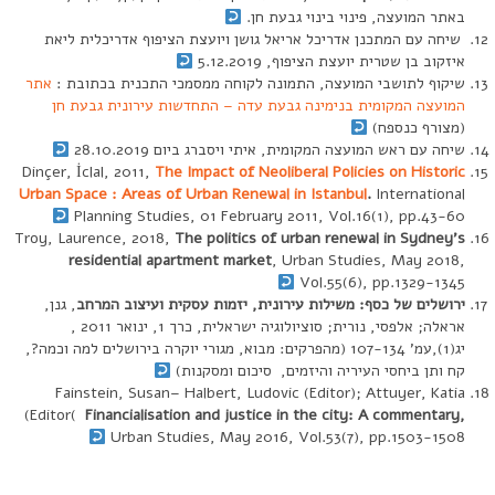
באתר המועצה, פינוי בינוי גבעת חן.
שיחה עם המתכנן אדריכל אריאל גושן ויועצת הציפוף אדריכלית ליאת
איזקוב בן שטרית יועצת הציפוף, 5.12.2019
שיקוף לתושבי המועצה, התמונה לקוחה ממסמכי התכנית בכתובת :
אתר
המועצה המקומית בנימינה גבעת עדה – התחדשות עירונית גבעת חן
(מצורף כנספח)
שיחה עם ראש המועצה המקומית, איתי ויסברג ביום 28.10.2019
Dinçer, İclal, 2011,
The Impact of Neoliberal Policies on Historic
Urban Space : Areas of Urban Renewal in Istanbul
.
International
Planning Studies, 01 February 2011, Vol.16(1), pp.43-60
Troy, Laurence, 2018,
The politics of urban renewal in Sydney’s
residential apartment market
, Urban Studies, May 2018,
Vol.55(6), pp.1329-1345
ירושלים של כסף: משילות עירונית, יזמות עסקית ועיצוב המרחב
, גנן,
אראלה; אלפסי, נורית; סוציולוגיה ישראלית, כרך 1, ינואר 2011 ,
יג(1),עמ’ 107-134 (מהפרקים: מבוא, מגורי יוקרה בירושלים למה וכמה?,
קח ותן ביחסי העיריה והיזמים, סיכום ומסקנות)
Fainstein, Susan– Halbert, Ludovic (Editor); Attuyer, Katia
(Editor(
Financialisation and justice in the city: A commentary
,
Urban Studies, May 2016, Vol.53(7), pp.1503-1508