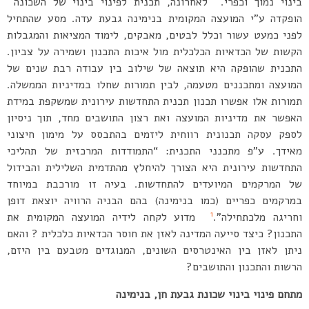
בינוי נמוך וכפרי.
לאחרונה, תכנית לפינוי בינוי של השכונה
הופקדה ע”י המועצה המקומית בנימינה גבעת עדה. מסע שהתחיל
לפני כמעט עשור וכלל לבטים, מאבקים, לימוד המציאות והמגבלות
הקשות של הכדאיות הכלכלית מול איכות התכנון ושמירה על צביון.
התכנית שהופקה היא תוצאה של שילוב בין עבודה רבת שנים של
המועצה ומתכננים מטעמה, לבין תמורות שחלו במדיניות הממשלה.
תמורות אלו אפשרו תכנון תכנית התחדשות עירונית שמשקפת במידת
האפשר את מדיניות המועצה ואת רצון התושבים מחד, תוך ניסיון
לספק עסקה תכנונית רווחית ליזמים בהתבסס על מימון חיצוני
מאידך. ע”פ מתכנני התכנית: “התמודדות המרכזית של תהליכי
התחדשות עירונית היא הצורך להיחלץ מהתדמית השלילית והבידול
של המרקמים המיועדים להתחדשות. בעיה זו מורכבת במיוחד
במרקמים כפריים (כמו בנימינה) בהם הבניה הרוויה יוצאת דופן
1
וחריגה מלכתחילה”.
מדוע לקחה לידיה המועצה המקומית את
התכנון? כיצד סייעה המדינה לאזן את חוסר הכדאיות כלכלית ? והאם
ניתן לאזן בין האינטרסים השונים, המנוגדים מטבעם בין היזם,
הרשות והתכנון והתושבים?
מתחם פינוי בינוי שכונת גבעת חן, בנימינה