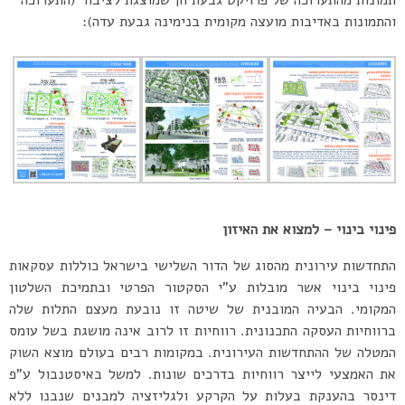
תמונות מהתערוכה של פרויקט גבעת חן שמוצגת לציבור (התערוכה
והתמונות באדיבות מועצה מקומית בנימינה גבעת עדה):
פינוי בינוי – למצוא את האיזון
התחדשות עירונית מהסוג של הדור השלישי בישראל כוללות עסקאות
פינוי בינוי אשר מובלות ע”י הסקטור הפרטי ובתמיכת השלטון
המקומי. הבעיה המובנית של שיטה זו נובעת מעצם התלות שלה
ברווחיות העסקה התכנונית. רווחיות זו לרוב אינה מושגת בשל עומס
המטלה של ההתחדשות העירונית. במקומות רבים בעולם מוצא השוק
את האמצעי לייצר רווחיות בדרכים שונות. למשל באיסטנבול ע”פ
דינסר בהענקת בעלות על הקרקע ולגליזציה למבנים שנבנו ללא