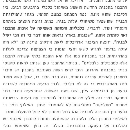
על פי מתכנן התכנית
אדריכל אריאל גושן ממשרד גושן מתכננים ,
התכנון בתכנית החדשה הושפע משיקול כלכלי בהיבטים רבים. בין
הסיבות שהוא מונה: נפח המתחם במצב הסופי, מגוון טיפולוגיות
הבניין שהושפעו משיקולי עלות בניה, כמות וגובה העצים במתחם
העתידי ועוד. לדבריו,
כלכליות העסקה משפיעה על איכות התכנון
ואף סותרת אותה. “שכונות בארץ נראות אותו דבר כי זה הכי יעיל
לבניה”
. יועצת הציפוף אדריכלית ליאת איזקוב ציינה ש: “לא היה
עולה בדעתי להגיע לשש וחצי קומות כי הצפיפות צריכה לעלות
בהדרגתיות וכך בתכניות כמו אלו היא הופכת בלתי קשורה לתכנון
אלא למכפילים כלכליים”.. בנוסף המתכנן טען שניתן לראות טיפוסי
בניין בתכניות אחרות, היכן שיש רשות מעורבת בתכנון יש סיכוי
למתכנן להכניס ערכים נוספים, וזה כבר תלוי בו, אבל קשה מאוד
לזוז מהסטנדרט כי זה לא כלכלי. לגבי הבעיה הייחודית לשכונת
גבעת חן בבנימינה ציין, שזו פעם ראשונה שמבצעים פינוי בנוי
במרקם כפרי וזה אילץ את המתכננים להתמודד עם בעיות שרשויות
אחרות “מחליקות” ומחליטות לא להתמודד איתן. האילוץ נוצר כי
הפער בין הסביבה לתכנית הוא גדול ומתכנן לא יכול להתעלם ממנו.
לאילוצי התכנון הללו ולעובדה שהמועצה חותרת לתכנון איכותי יש
השלכות על העסקה התכנונית. בשלב זה הופך השימוש בכלי