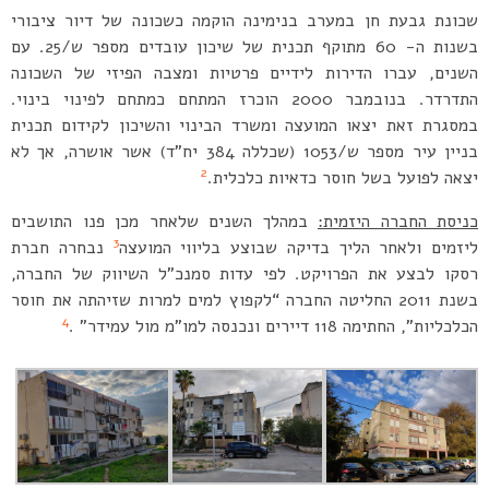
שכונת גבעת חן במערב בנימינה הוקמה כשכונה של דיור ציבורי
בשנות ה- 60 מתוקף תכנית של שיכון עובדים מספר ש/25. עם
השנים, עברו הדירות לידיים פרטיות ומצבה הפיזי של השכונה
התדרדר. בנובמבר 2000 הוכרז המתחם כמתחם לפינוי בינוי.
במסגרת זאת יצאו המועצה ומשרד הבינוי והשיכון לקידום תכנית
בניין עיר מספר ש/1053 (שכללה 384 יח”ד) אשר אושרה, אך לא
2
יצאה לפועל בשל חוסר כדאיות כלכלית.
כניסת החברה היזמית:
במהלך השנים שלאחר מכן פנו התושבים
3
ליזמים ולאחר הליך בדיקה שבוצע בליווי המועצה
נבחרה חברת
רסקו לבצע את הפרויקט. לפי עדות סמנכ”ל השיווק של החברה,
בשנת 2011 החליטה החברה “לקפוץ למים למרות שזיהתה את חוסר
4
הכלכליות”, החתימה 118 דיירים ונכנסה למו”מ מול עמידר” .