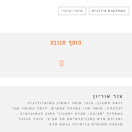
התחדשות עירונית
פינוי-בינוי
הוסף תגובה
צור אוריון
רואה חשבון, בוגר תואר ראשון בסוציולוגיה
וכלכלה, תואר שני במנהל עסקים, לומד בתואר שני
במסלול 'סביבה, חברה ותכנון' בחוג לגאוגרפיה
וסביבת אדם באוניברסיטת תל אביב. עובד כגזבר
מועצה מקומית בנימינה גבעת עדה.