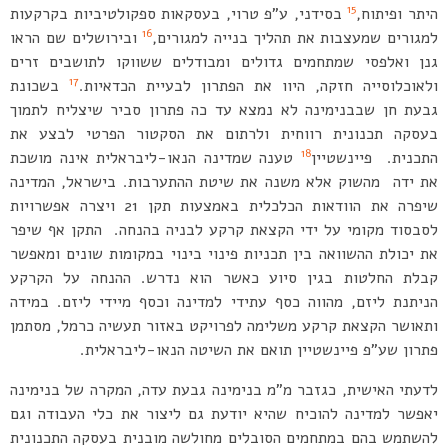
15
היתר ופיתוח,
בסידני, ע”פ טרוי, בעסקאות ספקולטיביות בקרקעות
16
למגורים שמעצבות את תהליך בנייה למגורים,
ובירושלים שם הראו
גנן ואלפסי שמתחמים גדולים ומבודלים ששווקו לתושבים זרים
17
ולאוכלוסייה חזקה, היוו את הפתרון לבעיית הכדאיות.
בשכונת
גבעת חן שבבנימינה לא נמצא עד כה פתרון סביר שיצליח לתמוך
בעסקה תכנונית רווחית ולרתום את הסקטור הפרטי לבצע את
18
התכנית. פיינשטיין
טענה שמדינה הנאו-ליבראלית אינה מושכת
את ידה מהשוק אלא משנה את שיטת ההתערבות. בישראל, המדינה
שיפרה את הוודאות הכלכלית באמצעות תקן 21 ויצרה אפשרויות
לסבסוד מקומי על ידי הקצאת קרקע לבניה בהנחה. התקן אף שיפר
את יכולת ההשוואה בין תכניות פינוי בינוי במקומות שונים ומאפשר
קבלת החלטות בגין סיוע כאשר הוא נדרש. ההנחה על הקרקע
הניתנת ליזם, מהווה כסף עתידי למדינה וכסף מיידי ליזם. במידה
ותאושר הקצאת קרקע משלימה לפרויקט באזור תעשיה כרמל, מסתמן
פתרון שע”פ פיינשטיין תואם את השיטה הנאו-ליבראלית.
לדעתי האישית, כגזבר מ”מ בנימינה גבעת עדה, המקרה של בנימינה
יאפשר למדינה להוכיח שהיא יודעת גם ליצור את כלי העבודה וגם
להשתמש בהם במתחמים הסובלים מחולשה מובנית בעסקה התכנונית