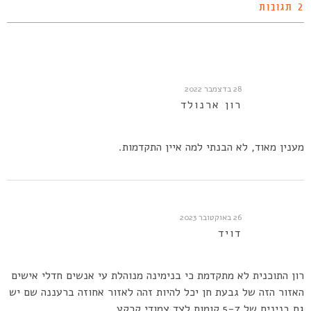
2 תגובות
28 בדצמבר 2022
רון ארנולד
מענין מאוד, לא הבנתי למה איין התקדמות.
26 באוקטובר 2023
דויד
רון התוכנית לא מתקדמת כי בנימינה מנוהלת עי אנשים חדלי אישים
האזור הזה של גבעת חן יכל להיות זהה לאזור אחוזה ברעננה שם יש
גם בנינים של 5-7 קומות לצד צמודי קרקע