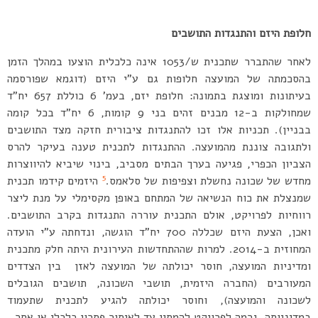
חלופת היזם והתנגדות התושבים
לאחר שהתברר שתכנית ש/1053 אינה כלכלית הוצעו במהלך הזמן
בהסכמתה של המועצה חלופות גם ע”י היזם (דוגמא שפורסמה
בעיתונות ומוצגת בתמונה: חלופת יזם, בעמ’ 6 כוללת 657 יח”ד
שמחולקות ב-12 מבנים זהים בני 9 קומות, 6 יח”ד בכל קומה
בבניין). תכניות אלו זכו להתנגדות ציבורית חזקה מצד התושבים
ולתגובה צוננת מהמועצה. ההתנגדות לתכנית טענה בעיקר להרס
הצביון הכפרי, פגיעה בערך הבתים מסביב, בינוי שיביא להיווצרות
5
מחדש של שכונה נחשלת וצפיפות של סלאמס.
היזמים קידמו תכנית
שמנצלת את כוח הנשיאה של המתחם באופן מקסימלי על מנת ליצר
רווחיות לפרויקט, אולם התכנית עוררה התנגדות בקרב התושבים.
ואכן, הצעת היזם שכללה 700 יח”ד הוגשה, ונדחתה ע”י הועדה
המחוזית ב-2014. למרות שההתחדשות העירונית היתה חלק מתכנית
ומדיניות המועצה, חוסר יכולתה של המועצה לאזן בין הצדדים
המעורבים (החברה היזמית, תושבי השכונה, תושבים הגובלים
לשכונה והמועצה), וחוסר יכולתה להגיע לתכנית שתעמוד
במדיניותה, גרמה לפרויקט להמתין עד לאיתור פתרון כלכלי או אחר.