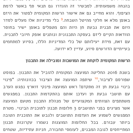
בהנחה משמעותית. למכשיר זה הוגדרו גם תנאי סף באשר לרמת
הציפוף. והוא מחייב גם את אישור הרשות המקומית לפטור את היזם
9
באופן מלא או חלקי מהיטל השבחה.
כלי מדיניות אלו מעלים לסדר
היום את תכנית גבעת חן היות והם מטפלים באופן ישיר בחוסר
הוודאות הקיים ליזם בעסקה התכנונית ונותנים אופק חיובי לתכנית.
עם זאת, מידת יעילותם של כלי המדיניות הללו, בסיוע למתחמים
בעייתיים הדורשים סיוע, עדיין לא ידועה.
הרשות המקומית לוקחת את המושכות ומובילה את התכנון
בשנת 2016 החליטה המועצה המקומית להוביל את התכנון. בפוסט
10
שפורסם לציבור,
שיתפה המועצה את הציבור בכוונותיה: “פינוי
בינוי גבעת חן זה מתקדם! ראש המועצה פינקי זוארץ נפגש הערב
עם תושבי גבעת חן ועדכן אותם בהתקדמות התכנון. במפגשים
משתתפים הצוותים המקצועיים של מנהלת התכנון מטעם המועצה
אשר מציגים בפני התושבים 3 חלופות תכנון לתוכנית הבינוי. מטרת
המפגשים לשמוע את העדפות התושבים ולגבש את התוכנית הטובה
ביותר עבורם. בכל החלופות המוצגות נשמרו עקרונות תכנון
המתייחסים לגובה המבנים, לעומסי תחבורה, חניות עתידיות, שטחים