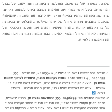
שלהם. במקרה של בנימינה, החולשה נובעת מהיותה ישוב על גבול
הפריפריה, בעל אופי כפרי ועם צפיפות נמוכה ביחס למתחם הקיים,
שדורשת הקצאת קרקע בהיקף חריג. יש לזכור את העובדה שהציפוף
שנקבע בתכנית מהווה גידול של יותר מ-10% באוכלוסיית בנימינה
על כן הקצאת קרקע באזור תעשיה תחזק את חוסנה הכלכלי של
המועצה לאחר הגידול הצפוי. לפיכך, נכון תעשה המדינה אם תמצא
את האפשרות לסייע.
תכנית להתחדשות גבעת חן בנימינה, ש/1053/א, מס תכנית 353-
0246299 , 4 לינואר 2018,
נספח
עקרונות תכנון, היסודות לציפוף שכונת
גבעת חן
, מועצה מקומית בנימינה גבעת עדה, בעריכת ליאת איזקוב בן
שטרית – עירוניות לאנשים וחגית נעלי, תכנון חברה סביבה – ויאפלן
בע”מ.
הוראות התכנית מס’ 353-0496299 התחדשות גבעת חן
, מחוז: ירושלים,
מרחב תכנון מקומי: ישובי הברון, סוג תכנית: תכנית מתאר מקומית (מתוך
אתר המועצה המקומית בנימינה גבעת עדה, עמוד הבית > מחלקות ואגפים