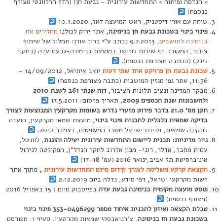
> הנדסה ופיתוח > התחדשות עירונית – גבעת חן) (הדף הרלוונטי מצורף
כנספח)
שיחה עם אורי דיסטניק, ראש המועצה דאז, 10.1.2020
פינוי בינוי בשכונת גבעת חן בנימינה,
אתר ירוק לכולנו
מחזירים את
בנימינה לתושבים,
9.7.2013 נכתב ע”י ברוך אורן: תמלול של שיתוף
ציבור, המקור: דף שירות לתושב במועצת בנימינה-גבעת עדה (במקור
לינק) (הכתבה מצורפת כנספח).
שכונת גבעת חן פרויקט אחד שתי דעות
יואב איתיאל, 14/09/2012 –
11:36, אתר גפן מגזין המושבות (כתבה מצורפת כנספח)
מבקר המדינה ונציב תלונות הציבור,
דוח שנתי 61ב לשנת 2010
ולחשבונות שנת הכספים 2009
, תאריך פרסום: 17.5.2011
תקן מס’ 21.0 בדבר פירוט מזערי נדרש בשומות מקרקעין המבוצעות לצורך
בדיקה שמאית כלכלית לתכנית פינוי בינוי,
מועצת שמאי מקרקעין, הועדה
לתקינה שמאית, מדינת ישראל משרד המשפטים, דצמבר 2012.
נייר מדיניות: תכנית ליישום התחדשות עירונית יעילה והוגנת
, לוונטל,
עמית מחבר, אדלר, רוני– מכון אלרוב לחקר הנדל”ן, הפקולטה לניהול
אוניברסיטת תל אביב,ינואר 2016 (עמ’ 17-18)
הקצאת קרקע משלימה לצורך קידום מיזם התחדשות עירונית
,
מתוך אתר
רשות מקרקעי ישראל
,
דפי מידע, נדלה ביום 2.12.2019
פוסט מועצה מקומית בנימינה גבעת עדה
בפייסבוק מיום : 15 באפריל 2016
(מצורף כנספח)
טבלת הקצאה ואיזון לתכנית איחוד מספר 353-0496299 פינוי בינוי
בשכונת גבעת חן בנימינה
, צ’רניאבסקי שמאות מקרקעין, סעיף 1, מפורסם