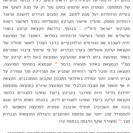
בתקן 21. הדגמה של הבעיה ניתן לראות בשקף לעיל (כושר הנשיאה
של המתחם). הפתרון הוא שימוש בתקן מס’ 21 על מנת לשקף את
בעיית הרווחיות ועל מנת לחשב את הסכום הנדרש להשגת שיעור
רווחיות מספק. תהליך אישור הקרקע המשלימה כפוף לאישור רשות
מקרקעי ישראל (רמ”י) . בנוסף, נדרשת הקצאת קרקע בשווי
שישלים את הפער בשיעור הרווחיות במלואו. האתגר של המועצה
יהיה לשכנע את הגורמים הרלוונטיים בדבר הצורך לאשר תהליך של
הקצאת קרקע משלימה בערך הנדרש. על פי שיתוף ציבור שפורסם
באתר המועצה ניתן לראות שהקרקע המוצעת כעת היא קרקע של
13
ממ”י הנמצאת באזור תעשיה כרמל
שנמצא בתחומי המועצה.
הקצאה כזו תוכל ליצר רווחיות שתניע את הפרויקט תוך שמירה על
צביון הישוב ותוך עמידה באילוצי התכנון שקבעו המתכננים. הקצאה
זו אף תשפר את מצבה הכלכלי של המועצה שיורע כתוצאה מתוספת
יחידות הדיור היות ומדובר בקרקע ביעוד שאינו למגורים כלומר
הקצאת קרקע ביעוד שאינו למגורים ליזם, בהנחה (אותו היזם שגם
בונה את השכונה) תוסיף ארנונה עסקית למועצה ותאפשר לה
להתמודד טוב יותר עם תוספת התושבים והגדלת ההוצאות הנגזרת
14
מכך.
(מצורף שקף הדגמה בנספח 12).