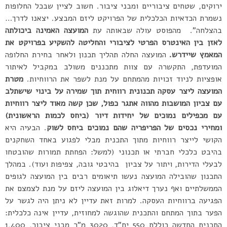
ירוקים, שטחים ציבוריים ומבני ציבור. חשוב לציין שבכל החלופות
נשמרת הכדאיות הכלכלית של הפרויקט ליזם המבצע. יצאנו לדרך…
בהצלחה”. מהפוסט עולה שבאותה עת
המועצה האמינה ביכולתה
לאזן בין האינטרס הפרטי לציבורי והחליטה להשקיע בפרויקט את
המאמץ שיידרש.
המועצה החלה תהליך תכנון ולאחר בחירת החלופה
המועדפת, התקשרה עם צוות מתכננים משולב במקביל לאיתור
אופציות לניוד זכויות מהמתחם על מנת לשפר את הרווחיות.
מטרת
המועצה ליצר עסקה תכנונית רווחית תוך שמירה על בינוי שישתלב
עם צביון המושבות מהווה אתגר כפול, שכן קשה מאוד ליצר רווחיות
עם מכפילים נמוכים של יחידות דיור (ביחס לכמות הראשונית)
ומחירי נכסים של הפריפריה שהם נמוכים ביחס לשוק
. הבעיה היא
הקושי לייצר רווחיות מתוך התכנית מבלי לפגוע באחד השחקנים
בהיבט כלכלי חברתי או תכנוני (למשל: הפחתת תמורות שהובטחו
לבעלי הדירות, ויתור על צביון בהיבטי גובה, צפיפות ועוד). במהלך
התכנון שהובילה המועצה נעשו תיאומים רבים בין המועצה לגופים
הממשלתיים ואף נערך דיאלוג בין המועצה ליזם על מנת לצמצם את
הפגיעה ברווחיות העסקה. למרות זאת עדיין לא ניתן היה לגשר על
הפער בתוך המתחם והתכנית שהוגשה למחוזית, עדיין אינה כלכלית
:
התכנית החדשה כוללת 550 יח”ד, 3020 מ”ר מבני ציבור, 1,400