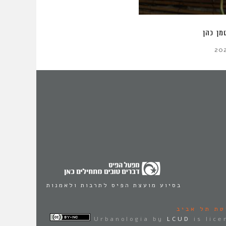
הר ציון | צילום: יואב מאירי
יואב מאירי
12 בפברואר 2015
בסיוע מועצת הפיס לתרבות ולאמנות
טת תל אביב
Urbanologia
by
LCUD
is lic