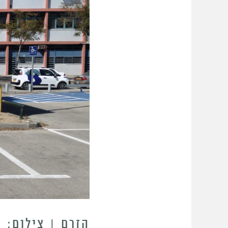
הזרם | צילום: י