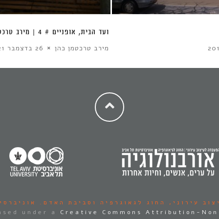
ועד הבית, אופניים # 4 | מירב טרכטמן כהן
מירב טרכטמן כהן
26 בדצמבר 2021
צוב עירוני,
החוג לגאוגרפיה וסביבת האדם.
אוניברסי
ensed under a
Creative Commons Attribution-Non