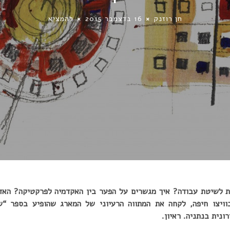
חן רוזנק
16 בדצמבר 2015
להמציא
ת
לשיטת עבודה? איך מגשרים על הפער בין האקדמיה לפרקטיקה? האדר
ויצו חיפה, לקחה את המתווה הרעיוני של המארג שהופיע בספר “שכ
נית בנתניה. ראיון.