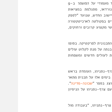
 מעמודי
על המשמר
ב-9
ת-נורדאו, מתגלמת במציאות
יישוב החדש, שנועד “לספק
רים בפקולטה לארכיטקטורה
י מקצוע קרובים ורחוקים,
התכנונית לפרקטיקה. בסופו
בנתה על מנת לקלוט עולים
ת לעולים חדשים ומשפחות
צרף-נתניהו, העומדת בראש
בימים אלו על תכנית מתאר
וצג בספר “
שכונה-מדינה
“.
זאת הזדמנות מצוינת לשוחח עם צרף-נתניהו על הניסיון
צרף-נתניהו, “בעבודה מול