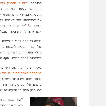
הכותרת “
שיטת-תיכנון משו
בפברואר 953
תוכנית-בניין-ערים שהיא ש
את דרישותיו של האזרח בן-
1
בטכניון.
“אין ספק כי החיד
אשר ירצו לראות כיצד נתגל
נראה כי כבר לפני כשישים ש
של דבר התכנית להקמת קריי
מגלי ההגירה בעשורים הרא
השייכות לחתך סוציו-אקונומי
ניסיון נוסף לתרגום רעיונ
המחלקה לאדריכלות בוויצו ח
להתחדשות עירונית בשכונה
להטמיע חלק מן הרעיונות ש
“השתמשתי בטקס
הצוות שלי ובסד