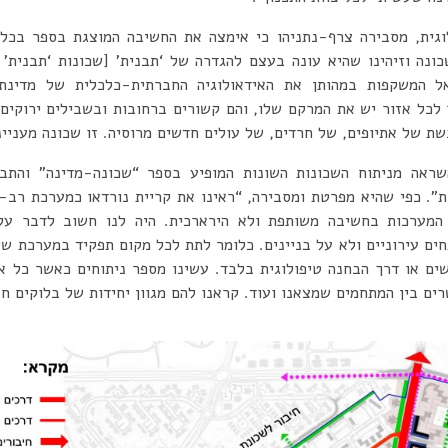
וגית, מסבירה צרף-נתניהו כי אימצה את החשיבה המוצגת בספר בכל ה
ונה וזיהינו שהיא עונה בעצם להגדרה של ‘תבנית’ [שכונות ‘תבנית’ 
ל המשקפות במהותן את האידאולוגיה החברתית-כלכלית של מדינת 
לכל אזור יש את המרקם שלו, והם קשורים ברחובות ובשבילים ירוקים.
ת של אתיופים, של חרדים, של עולים חדשים מרוסיה. זו שכונה מעניינת
ראה מניתוח השכונות השונות המופיע בספר “שכונה-מדינה” והתב
”. כפי שהיא מפרטת ומסבירה, “ראינו את קריית נורדאו כמערכת רב-מ
מערכות בחשיבה משותפת ולא הירארכית. היה לנו חשוב לדבר על 
ים עירוניים ולא על בניינים. כלומר לתת לכל מקום תפקיד במערכת ש
ים או דרך הבחנה טיפולוגית בלבד. עשינו מספר ניתוחים כאשר כל 
רים בין המתחמים שמצאנו ועוד. קראנו להם מגוון יחידות של בלוקים חב