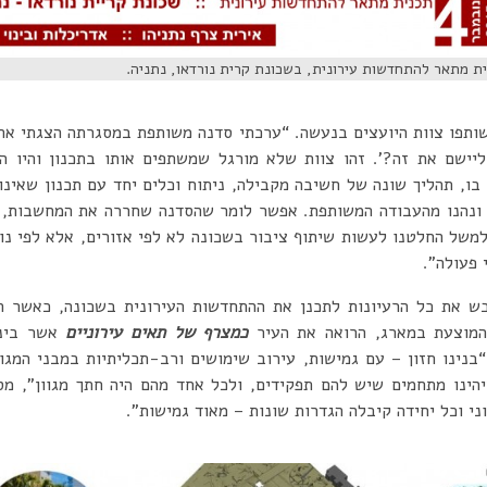
ית מתאר להתחדשות עירונית, בשכונת קרית נורדאו, נתניה.
ותפו צוות היועצים בנעשה. “ערכתי סדנה משותפת במסגרתה הצגתי את 
ישם את זה?’. זהו צוות שלא מורגל שמשתפים אותו בתכנון והיו ה
בו, תהליך שונה של חשיבה מקבילה, ניתוח וכלים יחד עם תכנון שאינו
 ונהנו מהעבודה המשותפת. אפשר לומר שהסדנה שחררה את המחשבות, ה
למשל החלטנו לעשות שיתוף ציבור בשכונה לא לפי אזורים, אלא לפי נוש
 פעולה”.
ש את כל הרעיונות לתכנן את ההתחדשות העירונית בשכונה, כאשר ה
המוצעת במארג, הרואה את העיר
כמצרף של תאים עירוניים
אשר ביני
“בנינו חזון – עם גמישות, עירוב שימושים ורב-תכליתיות במבני המגור
זיהינו מתחמים שיש להם תפקידים, ולכל אחד מהם היה חתך מגוון”, מס
ני וכל יחידה קיבלה הגדרות שונות – מאוד גמישות”.