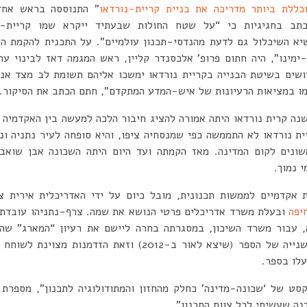
כללת ביותר מדריכה את בניית קריית-נורדאו
” התנוססה בראש אחד
1. במאמר נכתב בחגיגיות כי “על שטח החולות שבעתיד ייקרא שמו קריי
יא השיכלול גם לדעת מהנדסי-תכנון עולמיים”. על התכנית להקמת ה
ימינו”, היה חתום פרופ’ אלכסנדר קליין, ראש המגמה דאז לבינוי ע
ושים בשיטת הבנייה בקריית נורדאו ימשכו אליהם תשומת לב מצד אנש
מו במציאות הרעיונות של איש-המדע המתקדם”, חתם הכתב את הסיקור.
נה קרית נורדאו היתה אמורה להציג חיבור הלכה למעשה בין האקדמיה 
ת נורדאו לא התממשה כפי שמנסחיה ציפו, והיא סופחה לעיר נתניה ונ
שונים לקום המדינה. מאז הקמתה ועד היום היתה השכונה אבן שואב
 נמוך.
ות אקדמיים לממשות תכנונית, מובל כיום על ידי האדריכלית אירית 
יפה
ובעלת משרד אדריכלים פרטי הנושא את שמה. צרף-נתניהו עובדת 
, עבור משרד השיכון, במסגרתה בחרה ליישם את רעיון “המארג” שה
בימים אלו מכינים מהדורה שנייה של הספר (שיצא לאור ב-2012) ו
עלו בספר.
ט של ‘שכונה-מדינה’ כחלק מהחזון והמתודולוגיה לתכנון”, מספרת 
נה שעשיתי לכל צוות התכנון”.