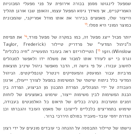
שמפעל לינגוטו מסמן בכורה אירופית על פני מפעלי המכוניות
האמריקניים, אך מאידך גיסא המפעל עצמו, והאופן שבו אורגן תהליך
הייצור שלו, מאמצים בבירור את אותו מודל אמריקני, שהמכונית
13
כמוצר המוני היא סמלו.
14
יותר מכול ייצג מפעל זה, כמו במקרה של מפעל פורד,
את תפיסת
ה”ניהול המדעי” של פרדריק טיילור (Taylor, Frederick
15
Winslow).
1911] הטיילוריזם ראה בעובד התעשייה “חיה כלכלית”
וגרס כי יש לעודד אותו למכור את משלח ידו ולאפשר למנהלים
לחשוב עבורו. על פי גישה זו, הדבר מאפשר ניהול שיניב תוצאות
מרביות עבור המועסק והמעסיקים וינטרל קונפליקטים. הניהול
המדעי כלל ניתוח שיטתי של המשימות במפעל לצורך ייעולן, ארגון
העבודה על ידי המנהלים, הפרדת התכנון מן הביצוע, הפרדה בין
הכנת המשימות לבין משימות ייצור, שימוש באמצעים של לוחות
זמנים ומערכות בקרה ככלים של תיאום כל האלמנטים בעבודה,
שימוש בתמריצים כלכליים לייצובו של מאמץ העובד והגברתו וכן
הגדרת יחסי עובד-מעביד בסולם היררכי ברור.
גישתו של טיילור התבססה על ההנחה כי עובדים מונעים על ידי רצון