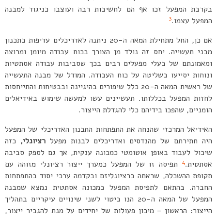
בקרבת המפעל זכו אף הם לחשיבות רבה ועוצבו כניגוד למבנה
3
המפעל עצמו.
אם כן, החל מתחילת המאה ה-20 ניתנה לאדריכלים עדיפות בתכנון
מבני תעשייה. יחס זה נולד מן הצורך בכוח עבודה מיומן ומרוצה
ומאמונתם של בעלי מפעלים רבים בכך שסביבות עבודה אסתטיות
ונוחות יסייעו בשליטה על כוח העבודה. המודל של מבנה התעשייה
של ראשית המאה ה-20 כלל שיפורים בהיגיינה ובבטיחות והתייחסות
לחזות המפעל בכללותו. תעשיינים עשו למעשה שימוש באידיאלים
הומניים, שהפכו בידיהם כלי להגדלת הייצור.
האידיאל המרכזי שהנחה את התפתחות התכנון האדריכלי של המפעל
היה חתירתם של מהנדסים ואדריכלים לבנות מפעל
רציונלי,
כזה
שיכול לעבוד באופן אוטומטי כמכונה ענקית, אך גם לספק סביבה
4
אסתטית.
תפיסה זו של המפעל כמערך ייצור רציונלי מזוהה עם
תקופת ההשכלה, שראתה ברציונליזם ובקדמה ערכי יסוד בהתפתחות
החברה. בהתאם לתפיסת המפעל כמכונה אסתטית נמצא שמבנה
המפעל של המאה ה-20 הנו ביטוי לשני שינויים עיקריים בתהליך
הייצור: הראשון – מיכון פעולות של יחידים על מנת להגביר ייצור,