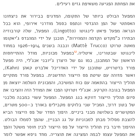
את הפחתת הפגיעה משאיפת גזים רעילים.
המפעל הבולט ביותר של התקופה, המדגים בבירור את ניצחונו
האסתטי של הפן ההנדסי ונתפס כסמל מודרני אירופי, הוא ככל
הנראה מפעל פיאט לינגוטו (Lingotto). המפעל, שלה קורבוזיה
הכתירו כ”מקדש הקִדמה והמהירות”, תוכנן על ידי המהנדס ג’יאקומו
מאטה טרוקו (Mattè Trucco) ונבנה בשנים 1914–1926 במחוז
12
לינגוטו שבטורינו, איטליה.
כמפעל מכוניות, מודל ההתייחסות
הראשון של המתכנן, כמו גם של היצרן ג’יובני אנג’לי, היה מפעל
פורד בדטרויט, שתוכנן על ידי האדריכל אלברט קאהן (Kahn),
ואשר מזוהה עם שיטת פס הייצור החדשנית. במפעל פורד מתקיים
תהליך הייצור בהתאמה עם כוח המשיכה, והמכונית השלמה יוצאת מן
המפעל בגובה הקרקע. אנג’לי וטרוקו הפכו את המודל הזה והציבו את
סיום תהליך הייצור דווקא בגג המפעל. המפעל עשוי כמבנה מלבני
של בטון דרוך, המכיל שני בלוקים מקבילים באורך כ-500 מטרים,
המקושרים בשלושה מבני ביניים. היפוך הסדר של פס הייצור הביא
להצבת מסלול מבחן למכוניות על גג הבניין, שהפך לסמלו הבולט.
ההיפוך חיבר בין תהליך הייצור על פס הייצור לבין חוסר משקל והפך
את המפעל עצמו לבמה המציגה את תוצריה. מחד גיסא אפשר לומר