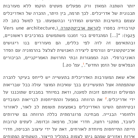
יותר השתנה המאזן ורק מפעלים מעטים הוקמו ללא מעורבות
תכנונית של אדריכלים. לכך תרמה, בין היתר, ההכרה של האדריכלים
עצמם בחשיבות התיעוש המודרני ובהשפעתו. כך למשל כתב לה
קורבוזיה בספרו
לקראת ארכיטקטורה
(Vers une architecture,
1923): “[…] המהנדסים בני זמננו משתמשים במרכיבים ראשוניים,
ובהתאימם זה לזה לפי כללים, הם מעוררים בנו ריגושים
ארכיטקטוניים וגורמים ליצירה האנושית לצלצל בהרמוניה עם הסדר
האוניברסלי. הנה הממגורות ובתי החרושת האמריקניים, הביכורים
1
הנפלאים של הזמן החדש”.
, עמ’ 20.]
אלא שאת המעורבות האדריכלית בתעשייה יש לייחס בעיקר להכרה
שהתפתחה אצל התעשיינים בכך שאיכות המוצר עולה ככל שבריאות
הפועלים ונוחותם זוכות למענה, וזאת במיוחד במבנים שתוכננו על
2
ידי אדריכלים.
את הרווחה במפעל וההתייחסות לבריאות העובדים
ובטיחותם השיגו האדריכלים באמצעות תשומת לב לאור, לאוורור
ולחומרי הבנייה. מבחינה פרוגרמתית כללה הרווחה גם שירותים
לעובד, מתקני רחצה, חדרי אוכל, מרפאה וכדומה. לעתים קרובות
הייתה התייחסות מיוחדת לאורחים, זאת על ידי עיצוב הכניסה, חדרי
אירוח ואזורים שמהם ניתן לצפות בתהליך הייצור. השטחים הפתוחים