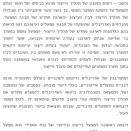
והשני – ויסות ותִקנון של תהליך הייצור מרגע כניסתו של חומר הגלם
למפעל עד להפקת המוצר הסופי. כך נוצר קשר סימביוטי בין שכלולו
של תהליך הייצור לבין העיצוב והארגון מחדש של מבנה המפעל.
מהנדסים ואדריכלים שהופקדו על תכנון מפעלים ועיצובם נטו לראות
בהם הזדמנות לארגון מחדש של תהליך הייצור. המפעל נתפס כמערך
בר שליטה שניתן לארגנו בצורה שיטתית וקבועה, אשר יחסוך
בתנועה ובזמן של העובדים, יעקוף בעיות ייצור קיימות ויתאים
למערך הייצור. תפיסה זו עוררה לא פעם מתחים בין העובדים לבין
המתכננים, שבחרו לעתים להתייחס לגורם האנושי כמשתנה נוסף
בתוך מערך משתנים המייעלים את מערך הייצור.
המעורבות של אדריכלים וזיקתם לשינויים בעולם התעשייה תרמו
לבניית מפעלים אייקוניים, בעלי דימוי מובהק. כסמנים של המהפכה
ושל ההמצאה הטכנולוגית ביקשו האדריכלים להמציא מחדש את
תהליך הייצור ולפתח קווי עיצוב חדשים שיתאימו לו. להלן מספר
דוגמאות למפעלים מרכזיים, שבהם מוצאות ביטוי הטענות שהוצעו
לעיל.
דוגמה ראשונה למפעל כייצוג וכדימוי של כוח תאגידי הוא מפעל