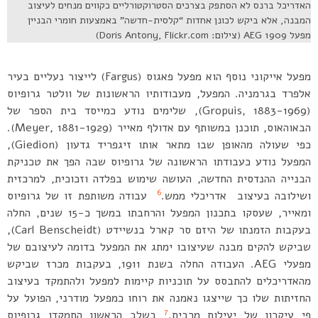
האדריכל ברנס לא הסתפק בצרכים הסטרוקטורליים כקווים מנחים לעיצוב
המבנה, אלא ביקש לכונן אחדות “קלסית-חדשה” באמצעות חומרי הבניין
מפעל AEG 1909 (צילום: Doris Antony, Flickr.com)
מפעל אייקוני נוסף הוא מפעל פאגוס (Fargus) לייצור נעליים בעיר
אלפרד בגרמניה. המפעל, מעבודותיו הראשונות של וולטר גרופיוס
(Gropuis, 1883-1969), שלימים נודע כמייסד בית הספר של
הבאוהאוס, תוכנן במשותף עם אדולף מאייר (Meyer, 1881-1929).
כפי שעולה מהאופן שבו מתאר אותו זיגפריד גדעון (Giedion),
המפעל נודע כעבודתו הראשונה של גרופיוס שבה הפך את טכניקת
הבנייה ההנדסית החדשה, העושה שימוש בפלדה וזכוכית, למרכזית
6
ושילובה בעיצוב אדריכלי ממש.
עבודה משותפת זו של גרופיוס
ומאייר, שעסקו בתכנון המפעל והרחבתו במשך כ-15 שנים, החלה
בעקבות הזמנתו של היזם סר קארל בנשיידט (Carl Benscheidt),
שביקש להקים מבנה שעיצובו ימתג את המפעל בדומה לעיצובם של
מפעלי AEG. העבודה החלה בשנת 1911, בעקבות מכרז שביקש
מהאדריכלים להתבסס על תוכניות קיימות למפעל ולהתמקד בעיצוב
החזיתות שלו כך שייצגו נאמנה את רוחו כמפעל מודרני, הפועל על
7
פי עיקרון של יעילות מרבית.
בשלב הראשון התמקדו גרופיוס