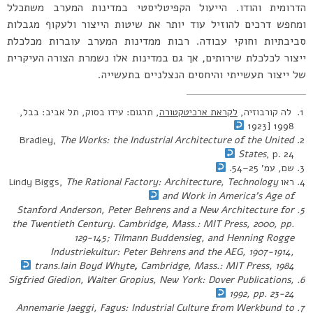
הדרומית והודו. הייעול הקפיטליסטי במדינות המערב משתכלל
ומחפש דרכים להוזיל עוד יותר את שיטות הייצור ולעקוף מגבלות
סביבתיות וחוקי עבודה. רבות ממדינות המערב עוברות מכלכלת
ייצור לכלכלת שירותים, אך גם במדינות אלו נשמרת הצורה העיקרית
של ייצור תעשייתי והיחסים הנצלניים בתעשייה.
לה קורבוזיה,
לקראת ארכיטקטורה
, תרגום: עידו בסוק, תל אביב: בבל,
1998 [1923
Bradley,
The Works: the Industrial Architecture of the United
States
, p. 24
שם, עמ’ 25–54.
ראו Lindy Biggs,
The Rational Factory: Architecture, Technology
and Work in America’s Age of
Stanford Anderson,
Peter Behrens and a New Architecture for
the Twentieth Century
. Cambridge, Mass.: MIT Press, 2000, pp.
129-145; Tilmann Buddensieg, and Henning Rogge
Industriekultur:
Peter Behrens and the AEG, 1907-1914,
trans.Iain Boyd Whyte
,
Cambridge, Mass.: MIT Press, 1984
Sigfried Giedion,
Walter Gropius
, New York: Dover Publications,
1992, pp. 23-24
Annemarie Jaeggi,
Fagus: Industrial Culture from Werkbund to