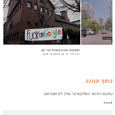
חו לקדם תכנית אסטרטגית
דפוסי תכנון לציבור הרחב
הת
המערכת
14 בפברואר 2022
הד
הוסף תגובה
כתובת הדואר האלקטרוני שלך לא תפורסם.
תגובה