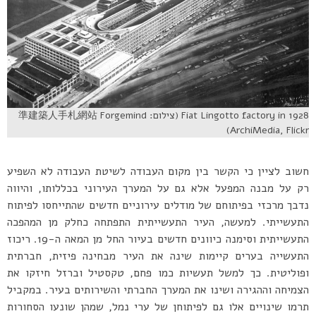
Fiat Lingotto factory in 1928 (צילום: 準建築人手札網站 Forgemind
ArchiMedia, Flickr)
חשוב לציין כי הקשר בין מקום העבודה לשיטת העבודה לא השפיע
רק על מבנה המפעל אלא גם על המערך העירוני בכללותו, והיווה
נדבך מרכזי בפיתוחם של מודלים עירוניים חדשים שהתייחסו לפיתוח
התעשייתי. למעשה, העיר התעשייתית התפתחה כחלק מן המהפכה
התעשייתית וסימנה כיוונים חדשים בעיור החל מן המאה ה-19. ריכוז
התעשייה בערים קיימות שינה את העיר מבחינה פיזית, חברתית
ופוליטית. כך למשל תעשיות כמו פחם, טקסטיל וברזל חיזקו את
הצמיחה וההגירה ושינו את המערך החברתי והשירותים בעיר. במקביל
תרמו שינויים אלו גם לפיתוחן של ערי נמל, שמהן שונעו הסחורות