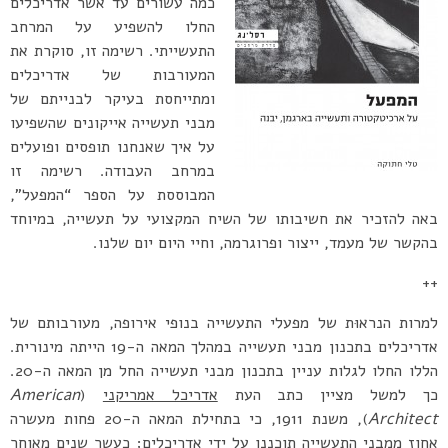
כמה עשורים עד אשר אדריכלים
החלו להשפיע על המרחב
התעשייתי. רשימה זו, סוקרת את
המעורבות של אדריכלים
ומתייחסת בעיקר לבנייתם של
מבני תעשייה אייקונים שהשפיעו
על איך שאנחנו תופסים ופועלים
במרחב העבודה. רשימה זו
המבוססת על הספר “המפעל”,
באה להזכיר את חשיבותו של השיח המקצועי על תעשייה, במיוחד
בהקשר של מעמד, ייצור ופרוגרמה, וחיי היום יום שלנו.
++
למרות הנראוּת של מפעלי התעשייה בנופי אירופה, מעורבותם של
אדריכלים בתכנון מבני תעשייה במהלך המאה ה-19 הייתה מינורית.
הללו החלו לגלות עניין בתכנון מבני תעשייה החל מן המאה ה-20.
כך למשל מציין כתב העת
אדריכל אמריקני
(
American
Architect
), משנת 1911, כי בתחילת המאה ה-20 פחות מעשרה
אחוז ממבני התעשייה תוכננו על ידי אדריכלים; כעשר שנים מאוחר