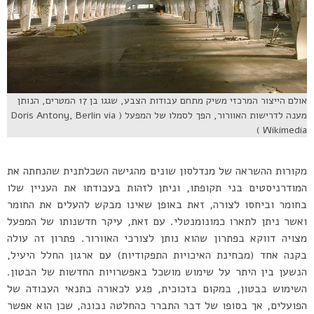
אולם הייצור המרכזי משיק מתחם עבודות הצבע, שגגו בן 17 המטרים, הנותן
מענה לדרישות האוורור, הפך לסמלו של המפעל ( Doris Antony, Berlin via
Wikimedia )
מקורות ההשראה של מנדלסון שונים מהגישה השכלתנית שהנחתה את
המודרניסטים בני תקופתו, וניתן לזהות בעבודתו את העניין שלו
בחומר וביחסו לצורה, זאת באופן שאינו מבקש להעלים את החומר
ואשר ניתן לתארו כמונומנטלי. עם זאת, עיקר חדשנותו של המפעל
מצויה דווקא בפתרון שהוא נותן לצורכי האוורור. פתרון זה עולה
בקנה אחד (מבחינת האיכויות התפקודיות) עם ארגון החלל היעיל,
הנשען בין היתר על שימוש מושכל באפשרויות החדשות של הבטון.
השימוש בבטון, במקום בזכוכית, פגע לכאורה בתנאי העבודה של
הפועלים, אך בסופו של דבר התברר כהחלטה נבונה, שכן הוא אפשר