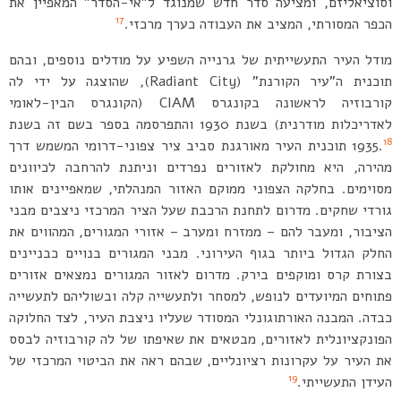
וסוציאליזם, ומציעה סדר חדש שמנוגד ל”אי-הסדר” המאפיין את
17
הכפר המסורתי, המציב את העבודה כערך מרכזי.
מודל העיר התעשייתית של גרנייה השפיע על מודלים נוספים, ובהם
תוכנית ה”עיר הקורנת” (Radiant City), שהוצגה על ידי לה
קורבוזיה לראשונה בקונגרס CIAM (הקונגרס הבין-לאומי
לאדריכלות מודרנית) בשנת 1930 והתפרסמה בספר בשם זה בשנת
18
1935.
תוכנית העיר מאורגנת סביב ציר צפוני-דרומי המשמש דרך
מהירה, היא מחולקת לאזורים נפרדים וניתנת להרחבה לכיוונים
מסוימים. בחלקה הצפוני ממוקם האזור המנהלתי, שמאפיינים אותו
גורדי שחקים. מדרום לתחנת הרכבת שעל הציר המרכזי ניצבים מבני
הציבור, ומעבר להם – ממזרח ומערב – אזורי המגורים, המהווים את
החלק הגדול ביותר בגוף העירוני. מבני המגורים בנויים כבניינים
בצורת קרס ומוקפים בירק. מדרום לאזור המגורים נמצאים אזורים
פתוחים המיועדים לנופש, למסחר ולתעשייה קלה ובשוליהם לתעשייה
כבדה. המבנה האורתוגונלי המסודר שעליו ניצבת העיר, לצד החלוקה
הפונקציונלית לאזורים, מבטאים את שאיפתו של לה קורבוזיה לבסס
את העיר על עקרונות רציונליים, שבהם ראה את הביטוי המרכזי של
19
העידן התעשייתי.