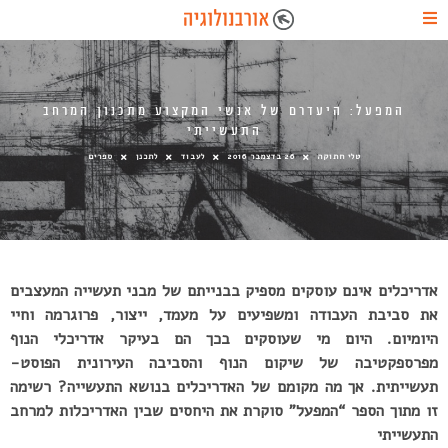
המפעל: היעדרם של אנשי המקצוע מתכנון המרחב
התעשייתי
טלי חתוקה
26 בדצמבר 2016
לעבוד
לתכנן
ספרים
אדריכלים אינם עוסקים מספיק בבנייתם של מבני תעשייה המעצבים
את סביבת העבודה ומשפיעים על מעמד, ייצור, פרוגרמה וחיי
היומיום. היום מי שעוסקים בכך הם בעיקר אדריכלי הנוף
מפרספקטיבה של שיקום הנוף והסביבה העירונית הפוסט-
תעשייתית. אך מה מקומם של האדריכלים בנושא התעשייה? רשימה
זו מתוך הספר “המפעל” סוקרת את היחסים שבין האדריכלות למרחב
התעשייתי