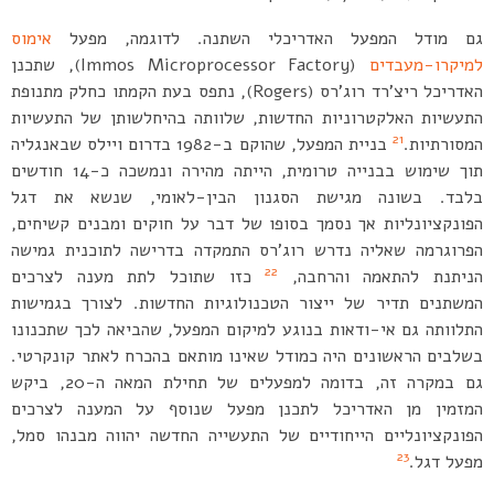
גם מודל המפעל האדריכלי השתנה. לדוגמה, מפעל
אימוס
למיקרו-מעבדים
(Immos Microprocessor Factory), שתכנן
האדריכל ריצ’רד רוג’רס (Rogers), נתפס בעת הקמתו כחלק מתנופת
התעשיות האלקטרוניות החדשות, שלוותה בהיחלשותן של התעשיות
21
המסורתיות.
בניית המפעל, שהוקם ב-1982 בדרום ויילס שבאנגליה
תוך שימוש בבנייה טרומית, הייתה מהירה ונמשכה כ-14 חודשים
בלבד. בשונה מגישת הסגנון הבין-לאומי, שנשא את דגל
הפונקציונליות אך נסמך בסופו של דבר על חוקים ומבנים קשיחים,
הפרוגרמה שאליה נדרש רוג’רס התמקדה בדרישה לתוכנית גמישה
22
הניתנת להתאמה והרחבה,
כזו שתוכל לתת מענה לצרכים
המשתנים תדיר של ייצור הטכנולוגיות החדשות. לצורך בגמישות
התלוותה גם אי-ודאות בנוגע למיקום המפעל, שהביאה לכך שתכנונו
בשלבים הראשונים היה כמודל שאינו מותאם בהכרח לאתר קונקרטי.
גם במקרה זה, בדומה למפעלים של תחילת המאה ה-20, ביקש
המזמין מן האדריכל לתכנן מפעל שנוסף על המענה לצרכים
הפונקציונליים הייחודיים של התעשייה החדשה יהווה מבנהו סמל,
23
מפעל דגל.