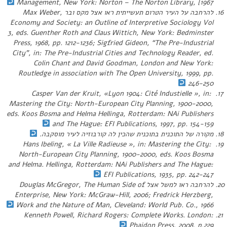
Management
, New York: Norton – The Norton Library, [1967
להרחבה על העיר הטרום תעשייתית ראו אצל מקס ובר Max Weber,
Economy and Society: an Outline of Interpretive Sociology Vol
3
, eds. Guenther Roth and Claus Wittich, New York: Bedminster
Press, 1968, pp. 1212-1236; Sigfried Gideon, “The Pre-Industrial
City”, in:
The Pre-Industrial Cities and Technology Reader
, ed.
Colin Chant and David Goodman, London and New York:
Routledge in association with The Open University, 1999, pp.
246-250
Casper Van der Kruit, «Lyon 1904: Cité Industielle », in:
Mastering the City: North-European City Planning, 1900-2000
,
eds. Koos Bosma and Helma Hellinga, Rotterdam: NAi Publishers
and The Hague: EFI Publications, 1997, pp. 154-159
מקורה של התוכנית בתוכנית שהכין לה קורבוזיה לעיר מוסקבה.
Mastering the City:
Hans Ibeling, « La Ville Radieuse », in:
North-European City Planning, 1900-2000
, eds. Koos Bosma
and Helma. Hellinga, Rotterdam: NAi Publishers and The Hague:
EFI Publications, 1935, pp. 242-247
להרחבה ראו למשל אצל Douglas McGregor,
The Human Side of
Enterprise
, New York: McGraw-Hill, 2006; Fredrick Herzberg,
Work and the Nature of Man
, Cleveland: World Pub. Co., 1966
Kenneth Powell,
Richard Rogers: Complete Works
. London:
Phaidon Press, 2008, p.229