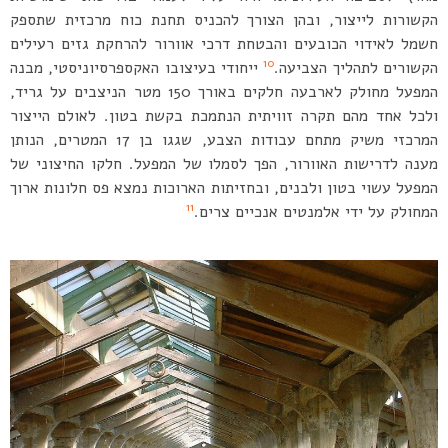
הקשורות לייצור, ובהן הצורך להכניס תחנת כוח מרכזית שתספק
חשמל לאידוי הכובעים והבטחת דרכי אוורור להרחקת גזים רעילים
10
הקשורים לתהליך הצביעה.
ייחודי בעיצובו האקספרסיוניסטי, מבנה
המפעל מחולק לארבעה חלקים באורך 150 מטר הניצבים על גריד,
ולכל אחד מהם תקרה זוויתית הנתמכת בקשת בטון. לאולם הייצור
המרכזי משיק מתחם עבודות הצבע, שגגו בן 17 המטרים, הנותן
מענה לדרישות האוורור, הפך לסמלו של המפעל. חלקו החיצוני של
המפעל עשוי בטון ולבנים, ובחזיתות הארוכות נמצא פס חלונות ארוך
11
המחולק על ידי אלמנטים אנכיים צרים.