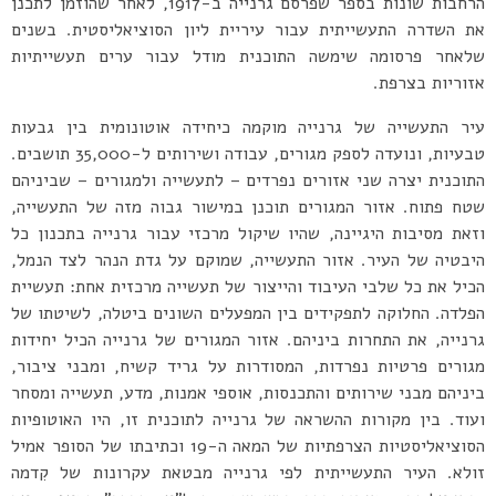
הרחבות שונות בספר שפרסם גרנייה ב-1917, לאחר שהוזמן לתכנן
את השדרה התעשייתית עבור עיריית ליון הסוציאליסטית. בשנים
שלאחר פרסומה שימשה התוכנית מודל עבור ערים תעשייתיות
אזוריות בצרפת.
עיר התעשייה של גרנייה מוקמה כיחידה אוטונומית בין גבעות
טבעיות, ונועדה לספק מגורים, עבודה ושירותים ל-35,000 תושבים.
התוכנית יצרה שני אזורים נפרדים – לתעשייה ולמגורים – שביניהם
שטח פתוח. אזור המגורים תוכנן במישור גבוה מזה של התעשייה,
וזאת מסיבות היגיינה, שהיו שיקול מרכזי עבור גרנייה בתכנון כל
היבטיה של העיר. אזור התעשייה, שמוקם על גדת הנהר לצד הנמל,
הכיל את כל שלבי העיבוד והייצור של תעשייה מרכזית אחת: תעשיית
הפלדה. החלוקה לתפקידים בין המפעלים השונים ביטלה, לשיטתו של
גרנייה, את התחרות ביניהם. אזור המגורים של גרנייה הכיל יחידות
מגורים פרטיות נפרדות, המסודרות על גריד קשיח, ומבני ציבור,
ביניהם מבני שירותים והתכנסות, אוספי אמנות, מדע, תעשייה ומסחר
ועוד. בין מקורות ההשראה של גרנייה לתוכנית זו, היו האוטופיות
הסוציאליסטיות הצרפתיות של המאה ה-19 וכתיבתו של הסופר אמיל
זולא. העיר התעשייתית לפי גרנייה מבטאת עקרונות של קִדמה