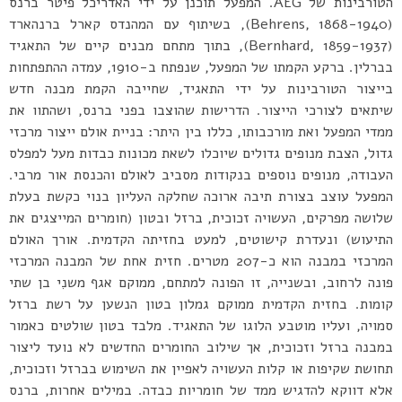
הטורבינות של AEG. המפעל תוכנן על ידי האדריכל פיטר ברנס
(Behrens, 1868-1940), בשיתוף עם המהנדס קארל ברנהארד
(Bernhard, 1859-1937), בתוך מתחם מבנים קיים של התאגיד
בברלין. ברקע הקמתו של המפעל, שנפתח ב-1910, עמדה ההתפתחות
בייצור הטורבינות על ידי התאגיד, שחייבה הקמת מבנה חדש
שיתאים לצורכי הייצור. הדרישות שהוצבו בפני ברנס, ושהתוו את
ממדי המפעל ואת מורכבותו, כללו בין היתר: בניית אולם ייצור מרכזי
גדול, הצבת מנופים גדולים שיוכלו לשאת מכונות כבדות מעל למפלס
העבודה, מנופים נוספים בנקודות מסביב לאולם והכנסת אור מרבי.
המפעל עוצב בצורת תיבה ארוכה שחלקה העליון בנוי כקשת בעלת
שלושה מפרקים, העשויה זכוכית, ברזל ובטון (חומרים המייצגים את
התיעוש) ונעדרת קישוטים, למעט בחזיתה הקדמית. אורך האולם
המרכזי במבנה הוא כ-207 מטרים. חזית אחת של המבנה המרכזי
פונה לרחוב, ובשנייה, זו הפונה למתחם, ממוקם אגף משנִי בן שתי
קומות. בחזית הקדמית ממוקם גמלון בטון הנשען על רשת ברזל
סמויה, ועליו מוטבע הלוגו של התאגיד. מלבד בטון שולטים כאמור
במבנה ברזל וזכוכית, אך שילוב החומרים החדשים לא נועד ליצור
תחושת שקיפות או קלות העשויה לאפיין את השימוש בברזל וזכוכית,
אלא דווקא להדגיש ממד של חומריות כבדה. במילים אחרות, ברנס