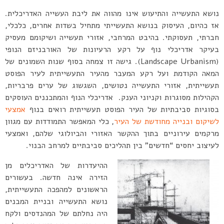
נושא התעשייה והתיעוש אינו מהווה את ליבת העשייה האדריכלית.
אז כהיום, העיסוק בנושא התעשייתי מתחיל בשדות אחרים, כלכלי,
חברתי, תעסוקתי. בהיבט המרחבי, אזורי תעשייה ושיקומם מעסיק
בעיקר אדריכלי נוף על רקע הרעיונות של האורבניזם הנופי
(Landscape Urbanism). גישה זו צמחה בסוף שנות השמונים של
המאה הקודמת ועל רקע המעבר מהעיר התעשייתית לעיר הפוסט
תעשייתית, אזורי התעשייה נטושים, השגשוג של ערים פרבריות,
הקהילות מסוגרות וקניוני הענק. אדריכלי הנוף והמתכננים העוסקים
בסוגיות סביבתיות של העיר הפוסט תעשייתית רואים בנוף
אמצעי
לשיקום ובנייה מחודשת של העיר
, כלי המאפשר התמודדות עם מגוון
מרקמים עירוניים בתוך ההקשר האזורי והביולוגי שלהם, ואמצעי
לעיצוב יחסים “חדשים” בין תהליכים סביבתיים למרחב הבנוי.
ההיעדרות של האדריכלים מן
הזירה אינה חדשה. בעשורים
הראשונים למהפכה התעשייתית,
נושא התעשייה ובניית המבנים
היה נחלתם של המהנדסים ולקח