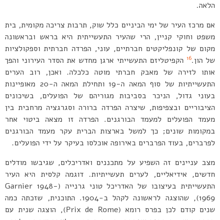
הלאה.
אם מרכז העיר של ימי הביניים כלל שוק, תרבות צריכה מקומית, בית
משפט וחוקי קניין, הרי שהעיר התעשייתית היא בראש ובראשונה
מקום של קונפליקטים חברתיים, עוני, הפרדה חברתית וספקולציות
16
של הון.
הקפיטליזם התעשייתי ארגן מחדש את הסדר העירוני והפך
אותו לזירה של מאבק חברתי מוטה כלכלה. ואכן, רוב הערים
התעשייתיות של סוף המאה ה-19 ותחילת המאה ה-20 מאופיינות
בעוני גדול, הניכר בסביבות מגוריהם של הפועלים, בשיכונים
הציבוריים ובצפיפות, שיצרה הפרדה ברורה וסגרגציה מרחבית בין
מעמד הפועלים למעמד הבורגנים. הפרדה זו מצאה ביטוי אחר
במקומות שונים; כך למשל בארצות הברית עקר מעמד הבורגנים
לפרברים, בעוד הפרברים באירופה אוכלסו בעיקר על ידי הפועלים.
מצב עניינים זה השפיע על מתכננים ואדריכלים, שגיבשו מודלים
חדשים, אידיאליים, לערים תעשייתיות. דוגמה קלסית היא העיר
התעשייתית בעיצובו של האדריכל טוני גרנייה (Garnier 1948-
1969), שהוצגה לראשונה לקהל ב-1904. התוכנית, שזכתה כמה
שנים קודם לכן בפרס רומא (Prix de Rome), הוצגה שנית עם