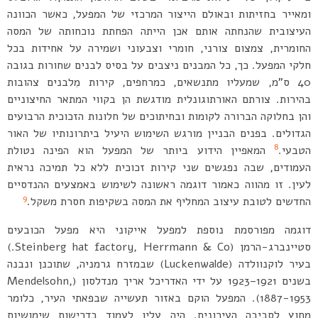
ומאייר בחזיתות ובאולם הייצור המרכזי של המפעל, כאשר הכוונה
העיצובית שהנחתה אותם אכן הייתה הפחתת נוכחותה של המסה
החומרית, צמצום צורני, חומרי וצבעוני ושמירה על אחידות בכל
חלקי המפעל. כך, כל המבנים ניצבים על בסיס לבנים שחורות בגובה
40 ס”מ, שמעליו מתנשאים, כמרחפים, קירות מִלבנים צהובות
בהירות. צורתם האורתוגונלית מודגשת הן בקווי המתאר החיצוניים
והן בחלוקה הברורה לקומות ובחיתוכים של חלונות הזכוכית הרבועים
הגדולים. בפנים הבניין מורגש השימוש היעיל ביתרונותיו של האור
8
הטבעי.
המאפיין הידוע ביותר של המפעל הוא הפינה נטולת
העמודים, שבה נפגשים שני קירות זכוכית ללא כל תמיכה נראית
לעין. זו מהווה כאמור דוגמה ראשונה לשימוש באמצעים ההנדסיים
9
החדשים לטובת עיצוב המחליף את המסה בשקיפות חסרת משקל.
דוגמה מפורסמת נוספת למפעל אייקוני היא מפעל הכובעים
סטיינברג-הרמן (Steinberg hat factory, Herrmann & Co.)
בעיר לוקנוולדה (Luckenwalde) שבמזרח גרמניה, שתוכנן ונבנה
בשנים 1921–1923 על ידי האדריכל אריך מנדלסון (Mendelsohn,
1887-1953). המפעל הוקם באזור תעשייה שבפאתי העיר, כלומר
מחוץ לסביבה העירונית. היה עליו לעמוד בדרישות שימושיות