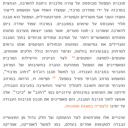
תוכנית המפעל מבוססת על צורה מלבנית ניתנת להארכה, הנחצית
במרכזה על ידי מסדרון מרכזי, שמצדו האחד אגף המשמש לייצור
ומצדו השני אגף משרדים וקפטריה. סטרוקטורלית, המפעל הוא מבנה
תלוי המבוסס על שימוש במסבכים. במרכזו עמוד שדרה ניתן
להארכה שאורכו כ-106 מטרים, אשר ממנו יוצאת מערכת מוטות
מתוחים המאפשרים ויתור על תמיכת עמודים פנימיים בתוך המבנה
ומגדילים את גמישותו. המוטות הכחולים העוטפים אותו נראים
למרחוק בצבעוניות בולטת, וציפוי הקירות כולל חלקים אטומים,
24
שקופים-למחצה ושקופים.
לצד הניקיון והיעילות המרבית
המאפיינים את המפעל מתחזקת ההכרה בחשיבותו של המרחב
החברתי בסביבת העבודה. כך למשל תכנן רוג’רס “רחוב מרכזי”,
25
המשמש מרחב חברתי פעיל במפעל.
תפיסה זו, הרואה במרחב
החברתי תרומה חשובה לתהליך הייצור והחשיבה בסביבת העבודה,
חיזקה את השימוש במינוחים עירוניים כמו “רחוב” או “כיכר”. אלה
אומצו לתוך סביבת המבנה, והם מאפיינים את תכנון סביבות העבודה
עד ימינו
(לצפייה במצגת תמונות)
.
שינויים אלו מתרחשים לצד ההעתקה של חלק גדול מן התעשייה
הכבדה למקומות אחרים בעולם, כמו למשל לאפריקה, אמריקה