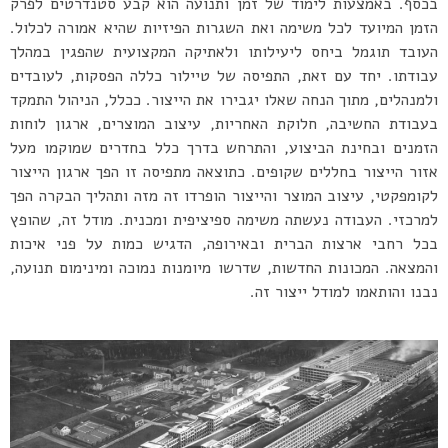
בכסף. באמצעות לימוד של זמן ותנועה הוא קבע סטנדרטים לפרק
הזמן המיועד לכל משימה ואת השגרות הפיזיות שהיא אמורה לכלול.
העובד תוגמל ביחס ליעילותו ולאתיקה המקצועית שהפגין במהלך
עבודתו. יחד עם זאת, התפיסה של טיילור כללה הפסקות, לעובדים
ולמנהלים, מתוך הנחה שאלו יגבירו את הייצור. ככלל, הניהול התמקד
בעבודת החשיבה, חלוקת האחריות, עיצוב המוצרים, ארגון לוחות
הזמנים ובחינת הביצוע, והתרחש בדרך כלל בחדרים שמוקמו מעל
אזור הייצור בחללים שקופים. כתוצאה מתפיסה זו הפך ארגון הייצור
לקומפקטי, עיצוב המוצר והייצור הופרדו זה מזה ותהליך הבקרה הפך
למרכזי. העבודה נעשתה משימה ספיציפית ומכנית. מודל זה, שהופץ
בכל רחבי ארצות הברית ובאירופה, הדגיש כמות על פני איכות
והמצאה. המכונות החדשות, שדרשו מיומנות נמוכה ומינימום תנועה,
נבנו והותאמו למודל ייצור זה.