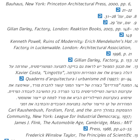
Bauhaus,
New York: Princeton Architectural Press, 2000, pp. 6,
21-22
שם, עמ’ 28–31.
שם, עמ’ 29.
Gilian Darley,
Factory
, London: Reaktion Books, 2003, pp. 148-
149
Kenneth Powell,
Ruins of Modernity: Erich Mendelsohn’s Hat
Factory in Luckenwalde
. London: Architectural Association,
1998, p. 21
Gillian Darley,
Factory
, p. 153
את תכנון המפעל יש לראות גם בזיקה לתנועה הפוטוריסטית, שחרתה על
דגלה בשנים אלו את המהירות והקִדמה.Xavier Costa, “Lingotto”,
Quaderns d’arquitectura i urbanisme
218
(1997): 91-94
המונח “פורדיזם” כצורה של ייצור המוני קשור לחברת פורד, שאימצה את
עקרונות הגישה הטיילוריסטית בדבר הפרדה בין החשיבה לעבודה הפיזית.
שימוש בעקרונות הטיילוריזם הביא את פורד לפתח קו ייצור אוטומטי.
המהירות של קו הייצור שלטה בתנועות העובדים והכתיבה את זמני
ההפסקות במהלך היום. Carl Raushenbush,
Fordism, Ford, and the
Community
, New York: League for Industrial Democracy, 1937;
James J. Flink,
The Automobile Age
, Cambridge, Mass.: MIT
Press, 1988, pp.40-55
Frederick Winslow Taylor,
The Principles of Scientific