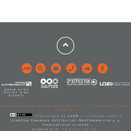
בסיוע מועצת
הפיס לתרבות
ולאמנות
המעבדה לעיצוב עירוני,
החוג לגאוגרפיה וסביבת האדם.
אוניברסיטת
תל אביב
Urbanologia
by
LCUD
is licensed under a
Creative Commons Attribution-NonCommercial 4.0
International License
נתפר לפי מידות ע"י
חייט אינטרנט