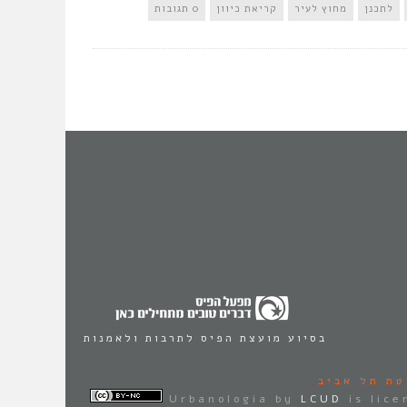
לתכנן
מחוץ לעיר
קריאת כיוון
0 תגובות
בסיוע מועצת הפיס לתרבות ולאמנות
טת תל אביב
Urbanologia
by
LCUD
is lic