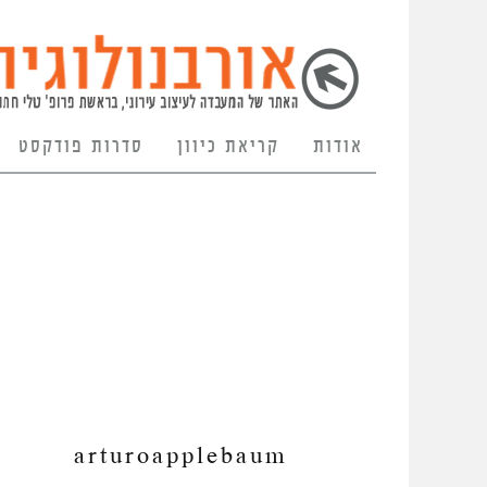
אודות
קריאת כיוון
סדרות פודקסט
arturoapplebaum