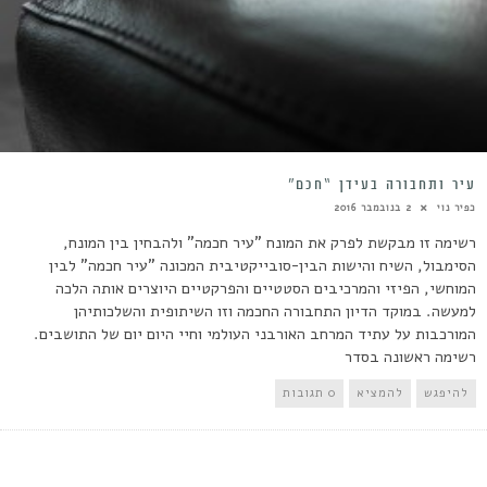
עיר ותחבורה בעידן “חכם”
כפיר נוי
2 בנובמבר 2016
רשימה זו מבקשת לפרק את המונח "עיר חכמה" ולהבחין בין המונח,
הסימבול, השיח והישות הבין-סובייקטיבית המכונה "עיר חכמה" לבין
המוחשי, הפיזי והמרכיבים הסטטיים והפרקטיים היוצרים אותה הלכה
למעשה. במוקד הדיון התחבורה החכמה וזו השיתופית והשלכותיהן
המורכבות על עתיד המרחב האורבני העולמי וחיי היום יום של התושבים.
רשימה ראשונה בסדר
להיפגש
להמציא
0 תגובות