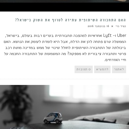
האם התחבורה השיתופית עתידה לטרוף את השוק בישראל?
כפיר נוי
16 בנובמבר 2016
Uber ו- Lyft אחראיות למהפכה תחבורתית בערים רבות בעולם, בישראל,
הממשלה טרם פתחה להן את הדלת, אבל היא לומדת לעומק את הנושא. האם
ביכולתה של התחבורה השיתופית לחולל שינוי של ממש במדינה מוטת רכב
פרטי ותחבורה ציבורית לא מספקת? מה המשמעות של התחבורה החכמה על
חיי האזרחים.
לאתגר
להמציא
0 תגובות