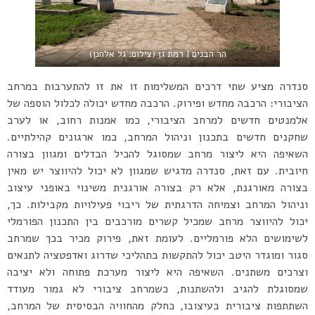
הר הבנים | רמת גן (צילום: גל אלחנן)
סנדרה מציע שתי דרכים המשלימות זו את זו להתערבות במרחב
הציבורי: הרכבה מחדש ופירוק. הרכבה מחדש יכולה לכלול הוספה של
אלמנטים חדשים למרחב הציבורי, כמו אמנות רחוב, או לערב
שחקנים חדשים בתכנון וניהול המרחב, כמו ארגונים קהילתיים.
השאיפה היא ליצור מרחב שמסוגל להכיל הבדלים ומגוון בצורה
חיובית. עם זאת, סנדרה מדגיש שמגוון לא יכול להיווצר יש מאין
בצורה מאורגנת, אלא רק בצורה אורגנית משינוי באופני עיצוב
וניהול המרחב וצמיחה הדרגתית של ריבוי פעילויות מקבילות. כך,
יכול להיווצר מרחב שמכיל קשרים מורכבים בין התכנון הפורמלי
לשימושים הלא פורמליים. לעומת זאת, פירוק מכיר בכך שמרחב
סגור ומוגדר היטב יכול להתקשות בתהליכי שדרוג ואדפטציה לתנאים
וצרכים משתנים. השאיפה היא ליצור מערכת פתוחה ולא יציבה
שמסוגלת להגיב ולהשתנות, כשמרחב ציבורי לא גמור מעודד
השתתפות ציבורית בעיצובו, כחלק מהחוויה הבסיסית של המרחב,