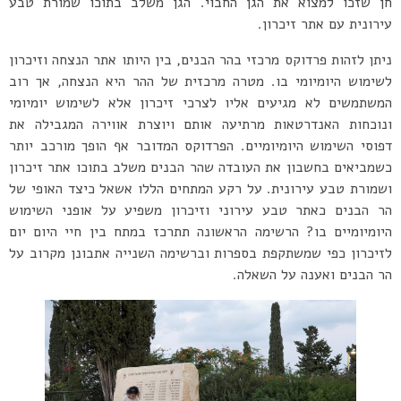
חן שזכו למצוא את הגן החבוי. הגן משלב בתוכו שמורת טבע
עירונית עם אתר זיכרון.
ניתן לזהות פרדוקס מרכזי בהר הבנים, בין היותו אתר הנצחה וזיכרון
לשימוש היומיומי בו. מטרה מרכזית של ההר היא הנצחה, אך רוב
המשתמשים לא מגיעים אליו לצרכי זיכרון אלא לשימוש יומיומי
ונוכחות האנדרטאות מרתיעה אותם ויוצרת אווירה המגבילה את
דפוסי השימוש היומיומיים. הפרדוקס המדובר אף הופך מורכב יותר
כשמביאים בחשבון את העובדה שהר הבנים משלב בתוכו אתר זיכרון
ושמורת טבע עירונית. על רקע המתחים הללו אשאל כיצד האופי של
הר הבנים כאתר טבע עירוני וזיכרון משפיע על אופני השימוש
היומיומיים בו? הרשימה הראשונה תתרכז במתח בין חיי היום יום
לזיכרון כפי שמשתקפת בספרות וברשימה השנייה אתבונן מקרוב על
הר הבנים ואענה על השאלה.