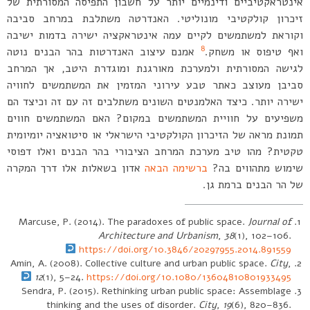
אינטראקטיביים ודינמיים יותר על חשבון התפיסה המסורתית של
זיכרון קולקטיבי מונוליטי. האנדרטה משתלבת במרחב סביבה
וקוראת למשתמשים לקיים עמה אינטראקציה ישירה בדמות ישיבה
8
ואף טיפוס או משחק.
אמנם עיצוב האנדרטות בהר הבנים נוטה
לגישה המסורתית ולמערכת מאורגנת ומוגדרת היטב, אך המרחב
סביבן מעוצב כאתר טבע עירוני המזמין את המשתמשים לחוויה
ישירה יותר. כיצד האלמנטים השונים משתלבים זה עם זה וכיצד הם
משפיעים על חוויית המשתמשים במקום? האם המשתמשים חווים
תמונת מראה של הזיכרון הקולקטיבי הישראלי או סיטואציה יומיומית
טקטית? מהו טיב מערכת המרחב הציבורי בהר הבנים ואלו דפוסי
שימוש מתהווים בה?
ברשימה הבאה
אדון בשאלות אלו דרך המקרה
של הר הבנים ברמת גן.
Marcuse, P. (2014). The paradoxes of public space.
Journal of
Architecture and Urbanism
,
38
(1), 102–106.
https://doi.org/10.3846/20297955.2014.891559
Amin, A. (2008). Collective culture and urban public space.
City
,
12
(1), 5–24.
https://doi.org/10.1080/13604810801933495
Sendra, P. (2015). Rethinking urban public space: Assemblage
thinking and the uses of disorder.
City
,
19
(6), 820–836.