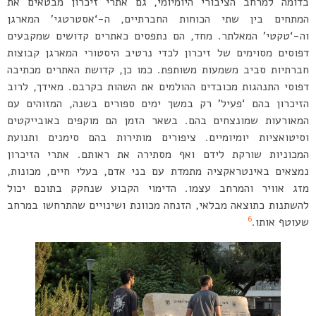
בדומה למרחב הציבורי היומיומי, גם אתרי זיכרון מבטאים את
המתחים בין שתי הכוחות החברתיים, ה-‘אסטרטגי’ המארגן
וה-‘טקטי’ המאלתר. מחד, הם נתפסים כאתרים קדושים שמקבעים
דפוסים מסוימים של זיכרון לכדי נרטיב היסטורי המארגן קבוצות
חברתיות סביב משמעות משותפת. כמו כן, קדושת האתרים מכתיבה
דפוסי התנהגות מכובדים ההולמים את השהות בקרבם. מאידך, לרוב
הזיכרון בהם ‘פעיל’ רק במשך ימים ספורים בשנה, המזוהים עם
המאורעות שמונצחים בהם. בשאר הזמן הם מוקפים באובייקטים
וסיטואציות יומיומיים. ציפורים מותירות בהם סימנים ותנועת
המכוניות שורקת לידם ואף מסתירה את ראותם. אתרי הזיכרון
נמצאים באינטראקציה מתמדת עם בני אדם, בעלי חיים, מכונות,
מזג אוויר והמרחב עצמו. הדימוי הקבוע שנחקק בתוכם יכול
להשתנות כתוצאה מבלאי, הזנחה מכוונת ושינויים שהתרחשו במרחב
6
שעוטף אותו.