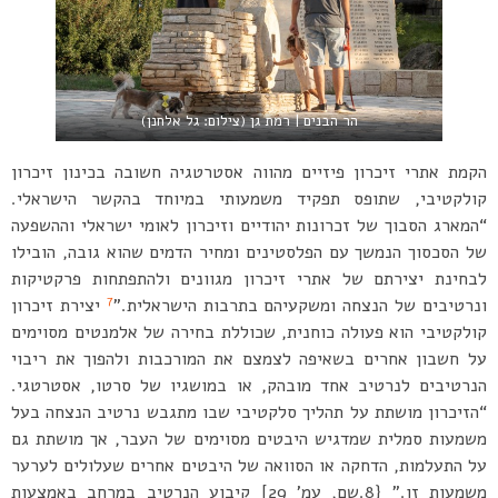
הר הבנים | רמת גן (צילום: גל אלחנן)
הקמת אתרי זיכרון פיזיים מהווה אסטרטגיה חשובה בכינון זיכרון
קולקטיבי, שתופס תפקיד משמעותי במיוחד בהקשר הישראלי.
“המארג הסבוך של זכרונות יהודיים וזיכרון לאומי ישראלי וההשפעה
של הסכסוך הנמשך עם הפלסטינים ומחיר הדמים שהוא גובה, הובילו
לבחינת יצירתם של אתרי זיכרון מגוונים ולהתפתחות פרקטיקות
7
ונרטיבים של הנצחה ומשקעיהם בתרבות הישראלית.”
יצירת זיכרון
קולקטיבי הוא פעולה כוחנית, שכוללת בחירה של אלמנטים מסוימים
על חשבון אחרים בשאיפה לצמצם את המורכבות ולהפוך את ריבוי
הנרטיבים לנרטיב אחד מובהק, או במושגיו של סרטו, אסטרטגי.
“הזיכרון מושתת על תהליך סלקטיבי שבו מתגבש נרטיב הנצחה בעל
משמעות סמלית שמדגיש היבטים מסוימים של העבר, אך מושתת גם
על התעלמות, הדחקה או הסוואה של היבטים אחרים שעלולים לערער
משמעות זו.” {8.שם, עמ’ 29] קיבוע הנרטיב במרחב באמצעות