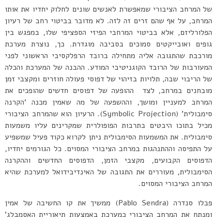
של המרחב הציבורי שמאפשרת לאנשים שונים לחלוק יחדיו את אותו
המרחב, על אף שהם זרים זה לזה. לא מדובר בביטוי רחב של רעיון
הפלורליזם, אלא בביטוי המרחבי הפיזי הספציפי שלו, במפגש בין
גופים ואובייקטים סמוכים בסביבה מוגדרת. כך, נוצרת מערכת
מורכבת שהתגובה אליה מתחילה ברובד הרפלקסיבי הראשוני לפני
המעורבות של הרובד הקוגניטיבי המודע. ההבנה של המערכת והכלה
של הריבוי שבה, תלויות בזיהוי של דפוסי פעולה חוזרים ומקצבי זמן
מובחנים במרחב, לצד ההופעה של דפוסים חדשים שהופכים את
המרחב למעניין ומושך, וההשפעה של מה שאמין מכנה ‘הקרנה
סימבולית’ (Symbolic Projection). הרעיון הוא שהמרחב הציבורי
מכיל בתוכו היבטים בתרבות הפופולרית שמקרינים עליו משמעות
סימבולית. את המשמעות הסימבולית ניתן לקרוא כקוד פעיל שמשפיע
על התפיסה וההתנהגות במרחב הציבורי המסוים. כל הגורמים יחדיו,
הדפוסים הקבועים, מקצבי הזמן, הדפוסים החדשים וההקרנה
הסימבולית, מעוררים את התגובה של האינדיבידואל למערכת שהיא
המרחב הציבורי המסוים.
פבלו סנדרה (Pablo Sendra) ממשיך את קו החשיבה של אמין
ומנתח את המרחב הציבורי כמערכת באמצעות תיאוריית האסמבלג’