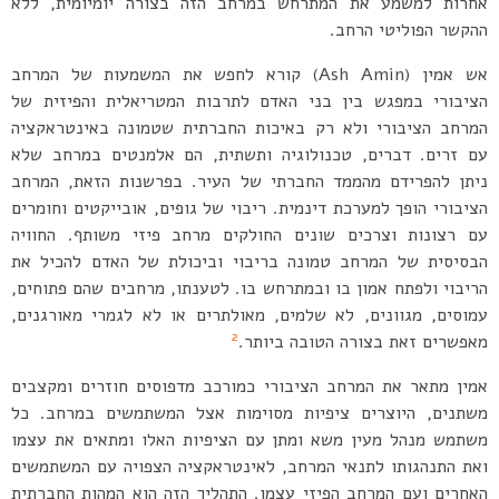
אחרות למשמע את המתרחש במרחב הזה בצורה יומיומית, ללא
ההקשר הפוליטי הרחב.
אש אמין (Ash Amin) קורא לחפש את המשמעות של המרחב
הציבורי במפגש בין בני האדם לתרבות המטריאלית והפיזית של
המרחב הציבורי ולא רק באיכות החברתית שטמונה באינטראקציה
עם זרים. דברים, טכנולוגיה ותשתית, הם אלמנטים במרחב שלא
ניתן להפרידם מהממד החברתי של העיר. בפרשנות הזאת, המרחב
הציבורי הופך למערכת דינמית. ריבוי של גופים, אובייקטים וחומרים
עם רצונות וצרכים שונים החולקים מרחב פיזי משותף. החוויה
הבסיסית של המרחב טמונה בריבוי וביכולת של האדם להכיל את
הריבוי ולפתח אמון בו ובמתרחש בו. לטענתו, מרחבים שהם פתוחים,
עמוסים, מגוונים, לא שלמים, מאולתרים או לא לגמרי מאורגנים,
2
מאפשרים זאת בצורה הטובה ביותר.
אמין מתאר את המרחב הציבורי כמורכב מדפוסים חוזרים ומקצבים
משתנים, היוצרים ציפיות מסוימות אצל המשתמשים במרחב. כל
משתמש מנהל מעין משא ומתן עם הציפיות האלו ומתאים את עצמו
ואת התנהגותו לתנאי המרחב, לאינטראקציה הצפויה עם המשתמשים
האחרים ועם המרחב הפיזי עצמו. התהליך הזה הוא המהות החברתית