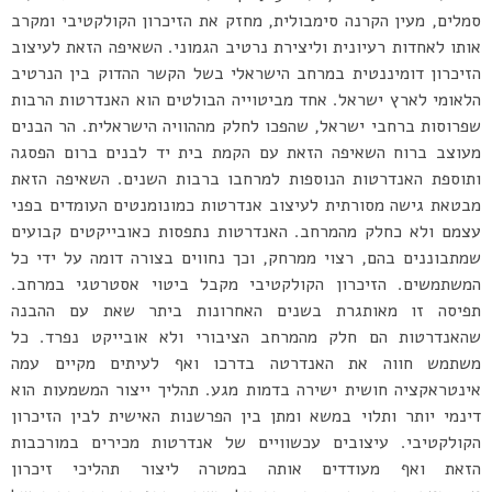
סמלים, מעין הקרנה סימבולית, מחזק את הזיכרון הקולקטיבי ומקרב
אותו לאחדות רעיונית וליצירת נרטיב הגמוני. השאיפה הזאת לעיצוב
הזיכרון דומיננטית במרחב הישראלי בשל הקשר ההדוק בין הנרטיב
הלאומי לארץ ישראל. אחד מביטוייה הבולטים הוא האנדרטות הרבות
שפרוסות ברחבי ישראל, שהפכו לחלק מההוויה הישראלית. הר הבנים
מעוצב ברוח השאיפה הזאת עם הקמת בית יד לבנים ברום הפסגה
ותוספת האנדרטות הנוספות למרחבו ברבות השנים. השאיפה הזאת
מבטאת גישה מסורתית לעיצוב אנדרטות כמונומנטים העומדים בפני
עצמם ולא כחלק מהמרחב. האנדרטות נתפסות כאובייקטים קבועים
שמתבוננים בהם, רצוי ממרחק, וכך נחווים בצורה דומה על ידי כל
המשתמשים. הזיכרון הקולקטיבי מקבל ביטוי אסטרטגי במרחב.
תפיסה זו מאותגרת בשנים האחרונות ביתר שאת עם ההבנה
שהאנדרטות הם חלק מהמרחב הציבורי ולא אובייקט נפרד. כל
משתמש חווה את האנדרטה בדרכו ואף לעיתים מקיים עמה
אינטראקציה חושית ישירה בדמות מגע. תהליך ייצור המשמעות הוא
דינמי יותר ותלוי במשא ומתן בין הפרשנות האישית לבין הזיכרון
הקולקטיבי. עיצובים עכשוויים של אנדרטות מכירים במורכבות
הזאת ואף מעודדים אותה במטרה ליצור תהליכי זיכרון