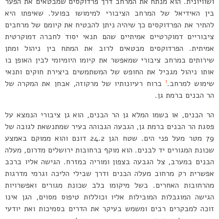
ושוויונית. הוא מנתח את המרחב דרך פרדוקסים שמבטאים את הפער
בין האידיאל של המרחב הציבורי למימושו בפועל. שאיפתו היא
להתיר את הפרדוקסים כך שיהיה ניתן להבטיח את קיומם של מרחבים
ציבוריים דמוקרטיים אמיתיים שהם תנאי יסוד לחברה דמוקרטית
אמיתית. הפרדוקסים מבטאים לרוב את המתח בין ניהול ומתן
שירותים במרחב ציבורי שמאפשר את קיומו היומיומי לבין האופן בו
אותו ניהול מגביל את החופש של המשתמשים ביצירת חוקים ותנאי
1
שימוש למרחב.
ברוח רעיונותיו של מרקוזה, אבחן את המקרה של
הר הבנים ברמת גן.
הר הבנים, או בשמו המלא גן הר הבנים, הוא גן ציבורי הנמצא על
פסגת הר הבנים ברמת גן, הגבעה הגבוהה בעיר שמתנשאת לגובה של
79 מטר מעל פני הים. שטח הגן 24.2 דונם והוא ממוקם באמצע
שכונת המגורים יד לבנים. הוא מוקף ברחובות ירושלים מדרום, מעלה
הבנים במערב, צל הגבעה בצפון ומוריה במזרח. הגישה אליו ברכב
אפשרית רק מרחוב מעלה הבנים ודרך שבילי הליכה וגרמי מדרגות
מהרחובות האחרים. בשל מיקומו בלב שכונת מגורים ואפשרויות
הגישה המוגבלות המובילות אליו וכוללות טיפוס מסוים, הגן אינו
זוכה למבקרים רבים ומשמש בעיקר את הדרים בסמיכות ואת יודעי