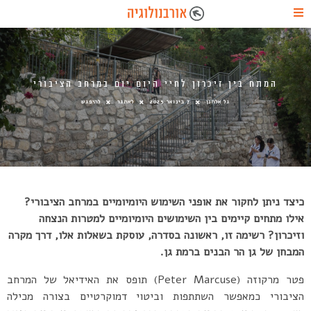
המתח בין זיכרון לחיי היום יום במרחב הציבורי
גל אלחנן
7 בינואר 2025
לאתגר
להיפגש
כיצד ניתן לחקור את אופני השימוש היומיומיים במרחב הציבורי?
אילו מתחים קיימים בין השימושים היומיומיים למטרות הנצחה
וזיכרון? רשימה זו, ראשונה בסדרה, עוסקת בשאלות אלו, דרך מקרה
המבחן של גן הר הבנים ברמת גן.
פטר מרקוזה (Peter Marcuse) תופס את האידיאל של המרחב
הציבורי כמאפשר השתתפות וביטוי דמוקרטיים בצורה מכילה