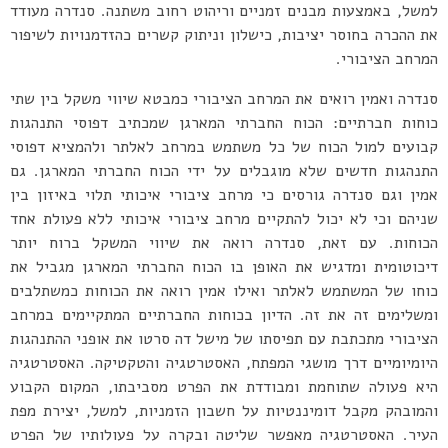
למשל, באמצעות מבנים זמניים וריהוט רחוב משתנה. סנדרה מעודד
את ההכרה בחוסר יציבות, כישלון וניתוק קשרים כהזדמנויות לשיפור
המרחב הציבורי.
סנדרה ואמין רואים את המרחב הציבורי כמבטא שיווי משקל בין שתי
כוחות חברתיים: הכוח החברתי המארגן שמכתיב דפוסי התנהגות
קבועים למול הכוח של כל משתמש במרחב לאלתר ולהמציא דפוסי
התנהגות חדשים שלא מוגבלים על ידי הכוח החברתי המארגן. גם
אמין וגם סנדרה גורסים כי מרחב ציבורי איכותי תלוי באיזון בין
שניהם וכי לא יכול להתקיים מרחב ציבורי איכותי ללא פעולת אחד
הכוחות. עם זאת, סנדרה רואה את שיווי המשקל ברוח יותר
דיכוטומית ומדגיש את האופן בו הכוח החברתי המארגן מגביל את
כוחו של המשתמש לאלתר ואילו אמין רואה את הכוחות כמשתלבים
ומשלימים זה את זה. הדיון בכוחות החברתיים המתקיימים במרחב
הציבורי מתכתבת עם תפיסתו של מישל דה סרטו את אופני ההתנהגות
היומיומיים דרך מושגי המפתח, האסטרטגיה והטקטיקה. האסטרטגיה
היא פעולה שתוחמת ומבודדת את הפרט מסביבתו, המקום הקבוע
והמובהק מקבל דומיננטיות על חשבון הזמניות, למשל, יצירת מפת
העיר. האסטרטגיה מאפשר שליטה ובקרה על פעולותיו של הפרט