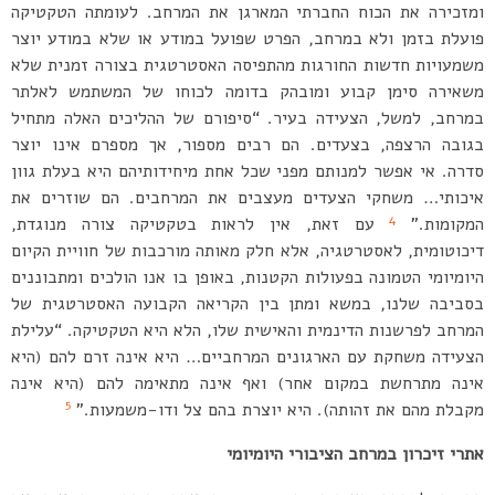
ומזכירה את הכוח החברתי המארגן את המרחב. לעומתה הטקטיקה
פועלת בזמן ולא במרחב, הפרט שפועל במודע או שלא במודע יוצר
משמעויות חדשות החורגות מהתפיסה האסטרטגית בצורה זמנית שלא
משאירה סימן קבוע ומובהק בדומה לכוחו של המשתמש לאלתר
במרחב, למשל, הצעידה בעיר. “סיפורם של ההליכים האלה מתחיל
בגובה הרצפה, בצעדים. הם רבים מספור, אך מספרם אינו יוצר
סדרה. אי אפשר למנותם מפני שכל אחת מיחידותיהם היא בעלת גוון
איכותי… משחקי הצעדים מעצבים את המרחבים. הם שוזרים את
4
המקומות.”
עם זאת, אין לראות בטקטיקה צורה מנוגדת,
דיכוטומית, לאסטרטגיה, אלא חלק מאותה מורכבות של חוויית הקיום
היומיומי הטמונה בפעולות הקטנות, באופן בו אנו הולכים ומתבוננים
בסביבה שלנו, במשא ומתן בין הקריאה הקבועה האסטרטגית של
המרחב לפרשנות הדינמית והאישית שלו, הלא היא הטקטיקה. “עלילת
הצעידה משחקת עם הארגונים המרחביים… היא אינה זרם להם (היא
אינה מתרחשת במקום אחר) ואף אינה מתאימה להם (היא אינה
5
מקבלת מהם את זהותה). היא יוצרת בהם צל ודו-משמעות.”
אתרי זיכרון במרחב הציבורי היומיומי