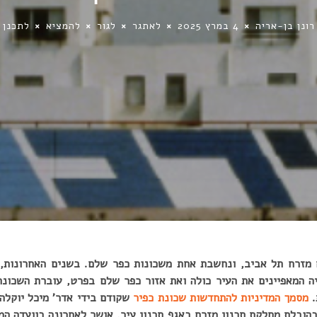
רונן בן-אריה
4 במרץ 2025
לאתגר
לגור
להמציא
לתכנן
 מזרח תל אביב, ונחשבת אחת משכונות כפר שלם. בשנים האחרונות,
יה המאפיינים את העיר כולה ואת אזור כפר שלם בפרט, עוברת השכונה
.
מסמך המדיניות להתחדשות שכונת כפיר
שקודם בידי אדר’ מיכל יוקלה 
 חוי ליבנה מסטודיו 1:1 ובהובלת מחלקת תכנון מזרח באגף תכנון עיר, אושר לאחרונה בוו