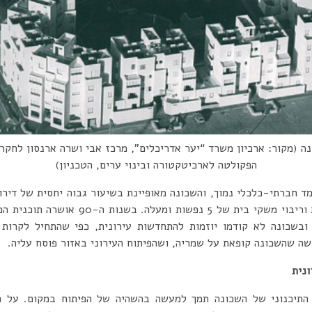
ה (מקור: ארכיון משרד “יער אדריכלים”, מרכז אבי ושרה ארנסון לחקר
הפקולטה לארכיטקטורה ובינוי ערים, הטכניון)
ד חברתי-כלכלי נמוך, והשכונה מאופיינת בשיעור גבוה יחסית של דירו
משקי בית של יחידים וזוגות וריבוי משקי בית ש
ובשכונה לא קודמו יוזמות להתחדשות עירונית, כפי שהתחיל לקרות 
שה שהשכונה קופאת על שמריה, ושהפיתוח העירוני באזור פוסח עליה.
נית
התיכנוני של השכונה תמך למעשה בהשהיה של הפיתוח במקום. על פי