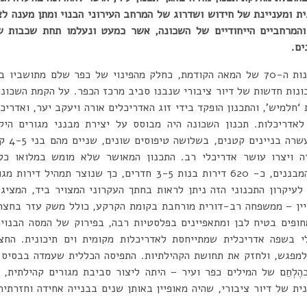
ת ומעניינת של חידוש ושדרוג של המרחב העירוני הבנוי ומתן מענה לצ
והמרחביים הייחודיים של השכונה, אשר כמעט ונעלמו תחת שכבות ש
שנים.
השכונה תוכננה ונבנתה בשנות ה-70 של המאה הקודמת, כחלק מהפינוי של כפר שלם 
ונות חדשות של דיור ציבורי שנבנו סביב מרכז הכפר. על הקמת השכונה
חלמיש’, והתכנון הופקד בידי זוג האדריכלים אורה ויעקב יער, ואדריכ
לאדריכלות. תכנון השכונה היה מבוסס על יצירת מבנני מגורים היק
מהמבננים, ובסך הכל בכל המבננים, כ- 620 דירות בנות 3-5 חדרים, כ
לעיקרון התכנוני הזה ניתן לראות בחתך העקרוני המצויר ביד, המציג
בניין – ממשפחה רב-דורית מורחבת בקומת הקרקע, כולל משק עזר בחצר 
מחופים בטיח לבן ומתאפיינים בפלסטיות רבה, בפירוק של המסה הבנוי
לי בשפה אדריכלית שמתייחסת לאדריכלות מקומית וים תיכונית. החצר
מפגש, ולחזק את תחושת הקהילתיות. התפיסה הכללית שעמדה בבסיס ה
ֶלְחֵֵם של המילים כפר ועיר – היתה ליצור סביבת מגורים קהילתית, 
ת של דיור ציבורי, שהיה מאופיין באותן שנים בבנייה אחידה וחזרתית