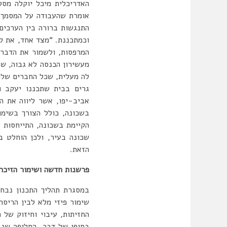
האדריכלית מיכל יוקלה מסט
אומרת שהעבודה על המסמך ה
התנגשות ברורה בין הערכים
וכמתכננת. “מצד אחד, את לא
המרפסות, ולשמור את הדבר 
מעשירון הכנסה לא גבוה, ש
גרים בבית שתכננו יעקב ו
אביב-יפו, אשר ליווה את ה
בשכונה, כולל הצורך בשימו
הקיימת בשכונה, התייחסות ל
שכונה בעיר, ולכן הוחלט 
הזאת.
פרשנות חדשה ושימור הזיכרו
במסגרת תהליך התכנון נבחנ
שימור פיזי מלא לבין הריסה
החזיתות, עיבוי וחיזוק של 
בסופו של דבר, החלופה שנב