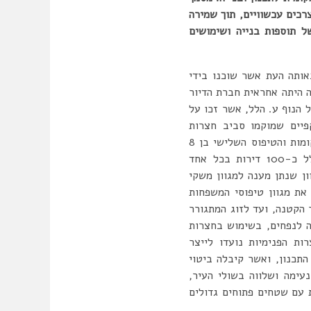
רכים עכשוויים, תוך שמירה
ל תוספות בנייה ושימושים
מתושביו באותה העת אשר שוכנו בידי
 היתה אחראית חברת הדיור
ל הנוף ע. הלל, אשר זכו על
פיים שמוקמו סביב חצרות
פנימיות. כל מבנן מורכב מעשרה בניינים קטנים, בשלושה טיפוסים שונים, שניים מהם בני 4-5 קומות והטיפוס השלישי בן 8
קומות, שהועמדו זה לצד זה ויצרו עושר אדריכלי רב. התכנון המאושר שלא מומש במלואו כלל כ-100 דירות בכל אחד
ך שנוצר תמהיל דירות מגוון שנתן מענה למגוון משקי
 את מגוון טיפוסי המשפחות
הקטנה, ועד לזוג המתגורר
ה לנפחים, בשימוש בחצרות
ות הפנימיות נועדו לייצר
תכנון, ואשר קיבלה ביטוי
נעימה ושלווה בשולי העיר,
 עם שטחים פתוחים גדולים