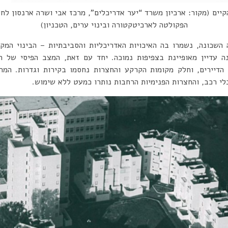
יים (מקור: ארכיון משרד “יער אדריכלים”, מרכז אבי ושרה ארנסון לח
הפקולטה לארכיטקטורה ובינוי ערים, הטכניון)
שכונה, נשמרו בה האיכויות האדריכליות והסביבתיות – הבינוי המק
ה עדיין מאופיינת בצפיפות נמוכה. יחד עם זאת, המצב הפיסי של ה
 הדיירים, וחלק מקומות הקרקע והחצרות נחסמו בקירות וגדרות. המ
לי רכב, והחצרות הפנימיות הרחבות נותרו כמעט ללא שימוש.