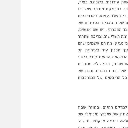
ות עירונית בשכונת כפיר,
בר בפרויקט מורכב שיש בו
רכים שלה עצמה כאדריכלית
ת של המזגנים והסגירות של
צד החברתי. יש שם אנשים,
ומה השלישית צריכה שתהיה
ת עירונית ומקבלים עוד 12 מ”ר וחניה, וגם להם מגיע. מה הם אשמים שהם
ף תכנון עיר בעיריית תל
נושאים הבאים לידי ביטוי
תושבים, בנייה לא מוסדרת
ו של דבר מדובר בתכנון של
כל ההיבטים של המורכבות
למרקם הקיים, בטווח שבין
ציות של שיפוץ מינימלי של
מלאה ובנייה מרקמית חדשה.
כונה, ומשמרת באופן חלקי