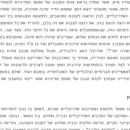
ודיו מיא, אשר עמדה בראש צוות התכנון של מסמך המדיניות להתחדש
יתה אתגר מקצועי יוצא דופן שממש הדיר שינה מעיניה, מכיוון שמדו
 האדריכליים, לבין הדאגה לטובת התושבים, ולמעשה התנגשות בין הע
 רוצה לגעת בזה. את רוצה לצבוע את זה בלבן, להוריד את כל התוספו
היפיפה הזה, שכשמסתכלים טיפה רואים את כל היופי הזה. מצד שני, ה
רוצים לחדש את הבתים שלהם, שצריכים שיהיה להם מיגון, שהסבתא בק
לה מעלית, שכל החברים שלהם מסביב עושים התחדשו
אורה יער?”. אדריכל יואב זילברדיק, מנהל מחלקת תכנון מזרח באג
תכנון מטעם העירייה, מוסיף כי המורכבות של הפרויקט נובעת משלל ה
ר לצד הצורך בהתחדשות עירונית ומתן מענה לצרכים ולרצונות של ה
מאפיינים חברתיים וכלכליים של האוכלוסייה במקום ועוד. אולם בסופ
בעירייה שנחוץ לקדם הכנה של מסמך מדיניות אשר ייקח בחשבון את 
ן
ו מספר חלופות ופתרונות אדריכליים שונים, לאופן בו נכון להתייחס 
 ומחיקה של הערכים האדריכליים ובנייה מחדש. בין השאר, נבחנו אופ
הבינוי הקיים, הריסה חלקית ובניה מחדש של דפנות השכונה, והריסה 
חרה – “חלופת הליבה” – מציעה פרשנות חדשה לבינוי המקורי של הש