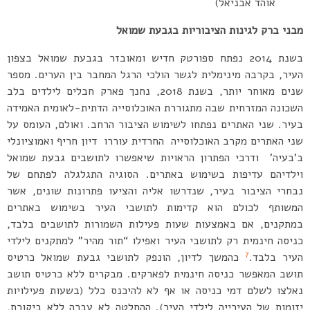
אוהד אבניאל)
מבני ברק לגינות הציבוריות בגבעת שמואל
בשנת 2014 נפתח ספורטק חדיש ומאובזר בגבעת שמואל בצפון
העיר, בקרבה מינימלית לגשר הולכי הרגל המחבר בין הערים. מספר
שנים מאוחר יותר, בשנת 2018, נחנך פארק חבלים לילדים בלב
השכונה המזרחית שבה מתגוררת האוכלוסייה הדתית-לאומית האמידה
בעיר. שני האתרים נפתחו לשימוש הציבור הרחב. ואולם, העומס על
שני האתרים מקרב האוכלוסייה החרדית עוררו דיון חריף ואמוציונלי
ב’בעיה’ ודרכי הפתרון הראויות שיאפשרו לתושבים גבעת שמואל
וילדיהם עדיפות בשימוש באתרים. הסוגיה התגלגלה לפתחם של
נבחרי הציבור בעיר, שנדרשו אליה והציעו פתרונות שונים, אשר
המשותף לכולם הוא קדימות לתושבי העיר בשימוש באתרים
במתקנים, אם באמצעות שעות פעילות השמורות לתושבים בלבד,
כניסה חינמית רק לתושבי העיר ואפילו “תור מהיר” למתקנים לילדי
7
העיר בלבד.
כהמשך לדיון, הונפק לתושבי גבעת שמואל כרטיס
תושב המאפשר כניסה חינמית לפארקים. מבקרים ללא כרטיס תושב
נאלצו לשלם דמי כניסה או אף לא להיכנס כלל (בשעות פעילויות
יזומות של העירייה לילדי העיר). ההחלטה לא עברה ללא ביקורת,