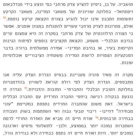
תושביה. על כן, ניסיון להציע צדק מרחבי כפי הוצע בידי מנדלבאום
ויפתחאל- כחלוקה שוויונית של משאבי המדינה, משאבי הקרקע
12
ותשומות התכנון אינו יכול להגיע בצורת הקצאת קרקע נוספת.
אולם, פתרונות לצדק מרחבי עשויים להתגלות במגוון אופנים. אפשר
כי הצורה הרלוונטית של צדק מרחבי במקרה זה היא צמצום ערים
בהיבט הכלכלי- משמע, הקצאת תקציבים נוספים לפיתוח הגינות
הקיימות בעיר, או בהיבט המדיני- אמירה ממשלתית ברורה בדבר
הסנקציות הצפויות לרשות המדירה משטחיה הציבוריים אוכלוסיות
שונות.
מקרה זה מאיר סוגיה מעניינת בבסיס הגדרת הצדק עליה אנו
מתבססים. הגדרת הצדק לפי רולס קוראת לשוויון בהזדמנויות
13
בחלוקת הטובין הכלכלי והחברתי- החובות והזכויות.
הגדרה זו
נוגעת בנקודה רגישה ביחסי החברה החרדית עם החברה הכללית
בישראל. זאת משום שהחברה החרדית נתפסת כמקיימת “עוני
מבחירה” דהיינו- ריבוי טבעי גבוה ואי השתתפות בשוק העבודה
14
כבחירה תרבותית.
אורח חיים זה מביא את האזרח החרדי לרמת
השתכרות נמוכה יותר בממוצע, ולכן- לתשלומי מיסים וארנונה
נמוכים יותר. היות ואורח חיים זה נתפס כבחירה ולא כגזירת גורל,