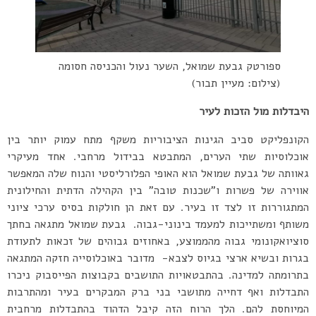
ספורטק גבעת שמואל, השער נעול והכניסה חסומה
(צילום: מעיין תבור)
היבדלות מול הזכות לעיר
הקונפליקט סביב הגינות הציבוריות משקף מתח עמוק יותר בין
אוכלוסיות שתי הערים, המתבטא בבידול מרחבי. אחד מעיקרי
גאוותה של גבעת שמואל הוא האופי הפלורליסטי והנוח שלה המאפשר
אווירה של פשרות ו”שכנות טובה” בין הקהילה הדתית והחילונית
המתגוררות זו לצד זו בעיר. עם זאת הן חולקות בסיס ערכי ציוני
משותף ומשתייכות למעמד בינוני-גבוה. גבעת שמואל מתגאה בחתך
סוציואקונומי גבוה מהממוצע, באחוזים גבוהים של זכאות לתעודת
בגרות ובשיא ארצי בגיוס לצבא- מדובר באוכלוסייה חזקה המתגאה
בתרומתה למדינה. בהתבטאויות התושבים בקבוצות הפייסבוק ניכרו
התבדלות ואף דחייה מתושבי בני ברק המבקרים בעיר ומהתרבות
המיוחסת להם. הלך הרוח הזה קיבל הדהוד בהתבדלות מרחבית