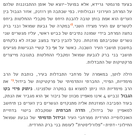
בצעד פרגמטי גרידא, אלא בפועל-יוצא של אופן ההתבוננות שלהם
על המרחב העירוני וגבולותיו. כפי שכתבה חן רוזנק, אזור הגבול בין
הערים הוא אמת בוחן טובה להבנת היחס של מקבלי ההחלטות ביחס
18
לקשרים עם העיר מצידו השני.
במקרה של גבעת שמואל ובני ברק
נחצה המרחב בידי שמונה נתיבים של כביש ראשי, עליו מגשרים שני
גשרים שסביבתם מוזנחת. נקל להבין כיצד במצב שכזה לא נלקחים
בחשבון תושבי העיר השכנה. כאשר על אף כל קשיי הנגישות מגיעים
תושבי בני ברק לגבעת שמואל ומקבלי ההחלטות בתגובה מייצרים
פרקטיקות של התבדלות.
הילה לוטן, במאמרה על מרחבי התבדלות בעיר, כותבת על הרב
19
מימדיות, הפיזי, החברתי והתדמיתי של פרקטיקות של בידול.
את
הרב מימדיות הזו ניתן למצוא גם במקרה שלפנינו.
ניתוק פיזי בקו
הגבול
(כביש 4 אינו מאפיין מכוון של ניכור אך הוא מגביר את הנתק,
בעוד הסביבה המוזנחת אליה מתנקזים הגשרים בין הערים כן תיחשב
למאפיין של בידול),
הדרה חברתית
שמקבלת ביטוי בדחיית
האוכלוסייה החרדית ממרחבי העיר
ובידול תדמיתי
של גבעת שמואל
החילוני-דתית-“פלורליסטית” לעומת בני ברק החרדית.