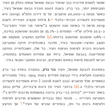
אפשר למצוא אירוניה בכך שהעיר גבעת שמואל צמחה כחלק מן העיר
המבוססת יותר, בני ברק. בשנת 2007 הוכרה גבעת שמואל כעיר,
כאשר מנתה כ-20,000 תושבים. על פי דירוג הלמ”ס (2019) היא
4
משתייכת לעשירון חברתי-כלכלי 8.
פילוח תקציב העירייה לשנת
2019 מראה כי באותה שנה הושקעו ב”שיפור פני העיר והסביבה”
כ-22.5 מיליון ש”ח- המהווים כ-35.7% מן הסכום שהושקע בחינוך,
ו-128% מהסכום שהושקע ברווחה.
[5]
חלוקת התקציב משקפת את
המצב הסוציו-אקונומי בעיר, מדובר באוכלוסייה חזקה המעניקה
חשיבות ניכרת לפיתוח וטיפוח העיר. כל אלו, האוכלוסייה החזקה
שהתיישבה בגבעת שמואל, ביחד עם עתודות השטחים בתחומיה,
הביאו לתנופת פיתוח בתחום הפארקים, הגינות ומתקני הפנאי בעיר.
בסמיכות לגבעת שמואל, העיר
בני ברק.
במקורה נוסדה בני ברק
כמושבה חקלאית בידי קבוצת חסידים בשנת 1924. בעיר מתגוררים
כמאתיים אלף תושבים (נכון לשנת 2018) [ והיא משתייכת לעשירון
חברתי-כלכלי 2.
[6]
ברחבי העיר 70 גינות ציבוריות, עליהן נכתב
באתר העירייה: “בהיות בני-ברק ברוכה במשפחות מרובות ילדים כ”י
השקיעה העירייה … סכומי כסף נכבדים ומאמצים מרובים לפיתוח
5
ולטיפוח גינות נוי וחן, באזורים שונים של העיר”.
אך ההיצע