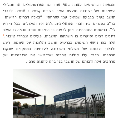
והנפקת הכרטיסים עצמה באף אחד מן הפרוטוקולים או תמלילי
הישיבות של ישיבות מועצת העיר בשנים 2014 ו-2018. לדברי
תושב פעיל בגבעת שמואל עמו שוחחתי “כאלה דברים רגישים
בד”כ נסגרים בין חברי הקואליציה…לזה אין תמלולים ככל הידוע
לי”. ברשתות החברתיות ניתן לראות כי הוויכוח סביב סוגיה זו העלה
9
דיונים רבים וסוערים בו השתתפו תושבים, פעילים ונבחרי ציבור.
עלה בהן נושא השימוש בכרטיס תושב ותלונות על העומס, רעש
ולכלוך וזכותם של משלמי הארנונה לעדיפות במתקנים שנקנו
מכספיה. מנגד עלו קולות אחרים שהדגישו את הציבוריות של
מרחבים אלה וזכותם של תושבי בני ברק ליהנות מהם .