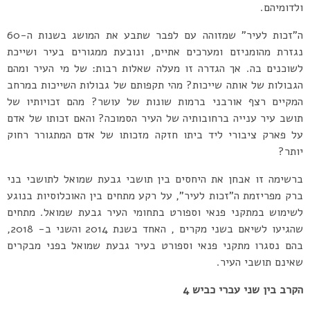
ולדומיהם.
ה”זכות לעיר” שמזוהה עם לפבר שתבע את המושג בשנות ה-60
נגזרת מהומניזם ומערכים אתיים, ונובעת ממגורים בעיר ושייכת
לשוכנים בה. אך הגדרה זו מעלה שאלות רבות: של מי העיר ומהם
הגבולות של אותה שייכות? מהי תקפותם של גבולות השייכות במרחב
המקיים רצף אורבני ברמות שונות של עושר? מהם זכויותיו של
תושב עיר ענייה ברחובותיה של העיר הסמוכה? והאם זכותו של אדם
על פארק ציבורי ליד ביתו חזקה מזכותו של אדם המתגורר רחוק
יותר?
ברשימה זו אבחן את היחסים בין תושבי גבעת שמואל לתושבי בני
ברק מפריזמת ה”זכות לעיר”, על רקע מתחים בין האוכלוסיות בנוגע
לשימוש במתקני פנאי וספורט בתחומי העיר גבעת שמואל. מתחים
שהגיעו לשיאם בשני מקרים , האחד בשנת 2014 והשני ב- 2018,
בהם נסגרו מתקני פנאי וספורט בעיר גבעת שמואל בפני מבקרים
שאינם תושבי העיר.
הקרב בין שני עברי כביש 4