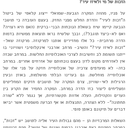
הזכות של מי ולאיזו עיר?
על פניו, מהווה המקרה הגבעת-שמואלי ייצוג קלאסי של ביטול
ה”זכות לעיר” והדרת החלש מפני החזק. בעצם העובדה כי תושבי
הגבעה קיימו שיח בשאלת הנוכחות הבני-ברקית (האם היא רצויה?
ואם לא-כיצד תוגבל?), ובכך שלשיח נראו תוצאות ממשיות בדמות
הדרה מרחבית- כל אלו מחזירים אותנו למרקוזה. מרקוזה שאל-
“זכות לאיזו עיר?” והשיב- מרחב אורבני אינקלוסיבי ושוויוני בו
ייתנו תשומת לב וחשיבות לצרכי האוכלוסיות החלשות. במרחב שכזה
אין לאזרחים מקום לדון בעצם נוכחותם של אזרחים אחרים. במרחב
כזה- לא מועדפים צרכיה של אוכלוסייה חזקה על פני אלו של
אוכלוסייה מוחלשת. גם בערינו הבלתי מושלמות, באוזן ובעין
הרגילות לאי-שוויון, צרם המקרה של תושבים חזקים המחליטים
ומצליחים ליצור כזו הדרה במרחב. המקרה החמיר את הקרע בין
הערים והקהילות, העלה אדוות תקשורתיות, אך נגמר ללא “שורה
תחתונה”- ללא הצהרה, התנצלות או אף הכרעה משפטית אשר יביאו
דברים על תיקונם באופן סופי.
השאלות המרכזיות הן – מהם גבולות העיר אליה לתושב יש “זכות”,
במרחב המקיים רצף אורבני ברמות שונות של עושר? מהם זכויותיו