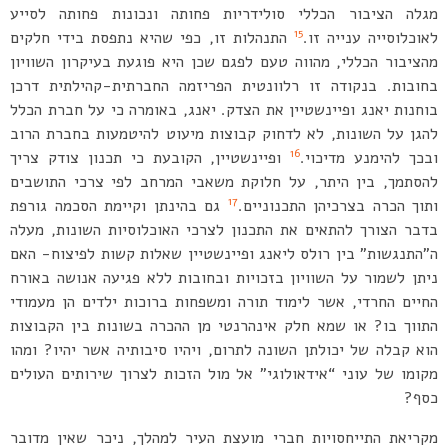
מגלה הציבור הכללי סולידריות פחותה ונכונות פחותה לסייע
15
לאוכלוסייה ענייה זו.
התנהלות זו, כפי שהיא נתפסת בידי חלקים
מהציבור הכללי, מהווה טעם לפגם שכן היא פוגעת בעיקרון השוויון
בחובות. בנקודה זו רלוונטית הפריזמה החברתית-קהילתית דרכן
בוחנות יאנג ופיינשטיין את הצדק. יאנג, באומרה כי על חברת הכלל
להגן על השונות, לא לדחוק קבוצות מיעוט להיטמעות בחברת הרוב
16
ובכך להימנע מדיכוי.
ופיינשטיין, הקובעת כי תכנון צודק צריך
להסתמך, בין היתר, על חלוקת משאבי המרחב לפי צרכי התושבים
17
ותוך הכרה בצרכיהן התכנוניים.
גם בהינתן וקיימת הסכמה גורפת
בדבר הצורך להתאים את התכנון לצרכי האוכלוסיות השונות, מעלה
ה”התנגשות” בין רולס ליאנג ופיינשטיין שאלות קשות לפיצוח- האם
ניתן לשמור על השוויון בזכויות ובחובות ללא פגיעה אנושה באורח
החיים החרדי, אשר לימוד תורה ומשפחות ברוכות ילדים הן מעמודי
התווך בו? או שמא חלק אינהרנטי מן ההכרה בשונות בין הקבוצות
הוא קבלה של יכולתן השונה לתרום, ויהיו סיבותיה אשר יהיו? ומהו
מקומו של עוני “אידאולוגי” אל מול הזכות לצרוך שירותים העולים
כסף?
מקריאת התייחסויות חברי מועצת העיר למהלך, ניכר שאין מדובר