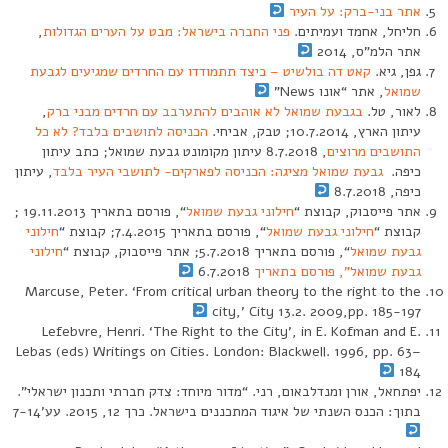
אתר בני-ברק: על העיר
חליחל, אחמד ועמיתים.
פני החברה בישראל: מבט על הערים הגדולות
,
אתר הלמ”ס, 2014
גפן, גיא.
קאט דה בולשיט – כיצד תתמודדו עם החרדים שמגיעים לגבעת
שמואל
, אתר “אונו News”
לאור, טל.
בגבעת שמואל לא אוהבים להתערבב עם חרדים מבני ברק
,
עיתון הארץ, 10.7.2014; טבק, אביחי.
הכניסה לתושבים בלבד? לא כל
התושבים מרוצים
, 8.7.2018 עיתון מקומונט גבעת שמואל; כתב עיתון
כיפה.
גבעת שמואל מציגה: הכניסה לפארקים- לתושבי העיר בלבד
, עיתון
כיפה, 8.7.2018
אתר פייסבוק, קבוצת “
חילוני גבעת שמואל
“, פורסם בתאריך 19.11.2013 ;
קבוצת “
חילוני גבעת שמואל
“, פורסם בתאריך 7.4.2015; קבוצת “
חילוני
גבעת שמואל
“, פורסם בתאריך 5.7.2018; אתר פייסבוק, קבוצת “
חילוני
גבעת שמואל”, פורסם בתאריך
6.7.2018
Marcuse, Peter. ‘From critical urban theory to the right to the
city,’ City 13.2. 2009,pp. 185-197
Lefebvre, Henri. ‘The Right to the City’, in E. Kofman and E.
Lebas (eds) Writings on Cities. London: Blackwell. 1996, pp. 63–
184
יפתחאל, אורן ומנדלבאום, רני. “מדור מיוחד: צדק חברתי ותכנון ישראלי”.
בתוך: הכנס השנתי של איגוד המתכננים בישראל. כרך 12, 2015. עע’7-14