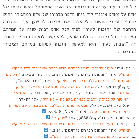
של תושב עיר ענייה ברחובותיה של העיר הסמוכה? והאם זכותו של
אדם על פארק ציבורי ליד ביתו חזקה מזכותו של אדם המתגורר רחוק
יותר? בעייני התשובה לשאלות אלו צריכה להישען על ההגדרה
הרחבה של “הזכות לעיר” לפיה לכל אדם זכות שווה על המרחב
הציבורי בכל נקודה בגבולות ארצו, ללא קשר למקום מגוריו. במובן
זה “הזכות לעיר” היא למעשה “הזכות למקום במרחב הציבורי
במדינה”.
רון, איתי.
העיר הלבנה: דיירי פרויקט חדש בנווה שאנן נגד ילדי מבקשי
המקלט
. אתר “המקום הכי חם בגיהינום”, 1.2.21; גרוניך, צביקה. “
חילונים
מסיתים: “החרדים מלכלכים לנו את הפארקים”.
אתר “כיכר השבת”,
8.4.15; חתוקה, טלי.
גזענות לא מזוקקת: מבט על הישראלי בפארק
העירוני
. אתר “אורבנולוגיה”, 10.3.15; אשכנזי, אלי.
פנייה ליועמ”ש:
“האיסור על כניסת ערבים לפארק בעפולה – לא חוקי
. אתר “וואלה”,
30.6.19.; אשכנזי, אלי.
הכניסה מותרת לכולם: תושב נצרת שב לפארק
בנצרת עילית ממנו סולק.
אתר “וואלה”, 22.8.18
החלטה בתיק דנג”ץ 9888/04, אתר “
פסקדין
”
רון, איתי.
העיר הלבנה: דיירי פרויקט חדש בנווה שאנן נגד ילדי מבקשי
המקלט
. אתר “המקום הכי חם בגיהינום”, 1.2.21
י
שובים וחלוקות גיאוגרפיות אחרות, אתר הלמ”ס