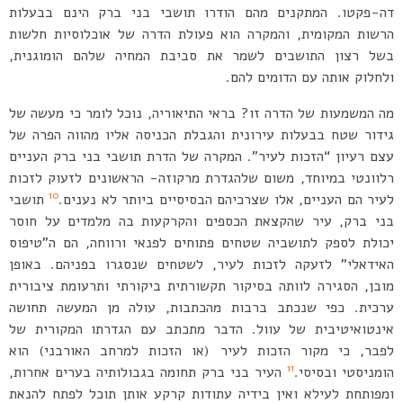
דה-פקטו. המתקנים מהם הודרו תושבי בני ברק הינם בבעלות
הרשות המקומית, והמקרה הוא פעולת הדרה של אוכלוסיות חלשות
בשל רצון התושבים לשמר את סביבת המחיה שלהם הומוגנית,
ולחלוק אותה עם הדומים להם.
מה המשמעות של הדרה זו? בראי התיאוריה, נוכל לומר כי מעשה של
גידור שטח בבעלות עירונית והגבלת הכניסה אליו מהווה הפרה של
עצם רעיון “הזכות לעיר”. המקרה של הדרת תושבי בני ברק העניים
רלוונטי במיוחד, משום שלהגדרת מרקוזה- הראשונים לזעוק לזכות
10
לעיר הם העניים, אלו שצרכיהם הבסיסיים ביותר לא נענים.
תושבי
בני ברק, עיר שהקצאת הכספים והקרקעות בה מלמדים על חוסר
יכולת לספק לתושביה שטחים פתוחים לפנאי ורווחה, הם ה”טיפוס
האידאלי” לזעקה לזכות לעיר, לשטחים שנסגרו בפניהם. באופן
מובן, הסגירה לוותה בסיקור תקשורתית ביקורתי ותרעומת ציבורית
ערכית. כפי שנכתב ברבות מהכתבות, עולה מן המעשה תחושה
אינטואיטיבית של עוול. הדבר מתכתב עם הגדרתו המקורית של
לפבר, כי מקור הזכות לעיר (או הזכות למרחב האורבני) הוא
11
הומניסטי ובסיסי.
העיר בני ברק תחומה בגבולותיה בערים אחרות,
ומפותחת לעילא ואין בידיה עתודות קרקע אותן תוכל לפתח להנאת