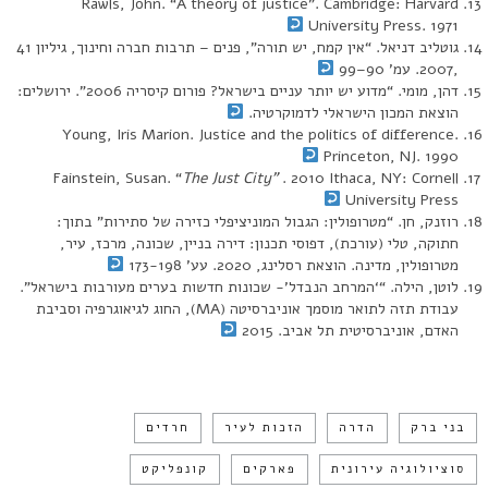
Rawls, John. “A theory of justice”. Cambridge: Harvard
University Press. 1971
גוטליב דניאל. “אין קמח, יש תורה”, פנים – תרבות חברה וחינוך, גיליון 41
,2007. עמ’ 90–99
דהן, מומי. “מדוע יש יותר עניים בישראל? פורום קיסריה 2006”. ירושלים:
הוצאת המכון הישראלי לדמוקרטיה.
Young, Iris Marion. Justice and the politics of difference.
Princeton, NJ. 1990
Fainstein, Susan. “
The Just City”
. 2010 Ithaca, NY: Cornell
University Press
רוזנק, חן. “מטרופולין: הגבול המוניציפלי כזירה של סתירות” בתוך:
חתוקה, טלי (עורכת), דפוסי תכנון: דירה בניין, שכונה, מרכז, עיר,
מטרופולין, מדינה. הוצאת רסלינג, 2020. עע’ 173-198
לוטן, הילה. “‘המרחב הנבדל’- שכונות חדשות בערים מעורבות בישראל”.
עבודת תזה לתואר מוסמך אוניברסיטה (MA), החוג לגיאוגרפיה וסביבת
האדם, אוניברסיטית תל אביב. 2015
בני ברק
הדרה
הזכות לעיר
חרדים
סוציולוגיה עירונית
פארקים
קונפליקט