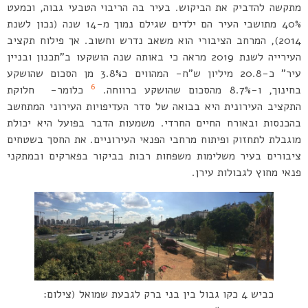
מתקשה להדביק את הביקוש. בעיר בה הריבוי הטבעי גבוה, וכמעט
40% מתושבי העיר הם ילדים שגילם נמוך מ-14 שנה (נכון לשנת
2014), המרחב הציבורי הוא משאב נדרש וחשוב. אך פילוח תקציב
העירייה לשנת 2019 מראה כי באותה שנה הושקעו ב”תכנון ובניין
עיר” כ-20.8 מיליון ש”ח- המהווים כ3.8% מן הסכום שהושקע
6
בחינוך, ו-8.7% מהסכום שהושקע ברווחה.
כלומר- חלוקת
התקציב העירונית היא בבואה של סדר העדיפויות העירוני המתחשב
בהכנסות ובאורח החיים החרדי. משמעות הדבר בפועל היא יכולת
מוגבלת לתחזוק ופיתוח מרחבי הפנאי העירוניים. את החסך בשטחים
ציבורים בעיר משלימות משפחות רבות בביקור בפארקים ובמתקני
פנאי מחוץ לגבולות עירן.
כביש 4 כקו גבול בין בני ברק לגבעת שמואל (צילום: