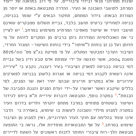
שונות ממרחבי פנאי ובילוי ציבוריים, על פי רוב בתואנה של ייעוד
המרחב לתושבי השכונה או העיר. ההדרה מתבטאת באחת או יותר מן
הצורות הבאות: גידור המתחם, תחקור הבאים ע”י שומר בכניסה,
כניסה למחזיקי כרטיס תושב בלבד, גביית תשלום ממבקרים שאינם
1
תושבי העיר או שיטור מאסיבי המרתיע משימוש במרחב.
יש לציין
כי את האוכלוסיות המודרות ניתן ברבים מן המקרים לזהות על פי
חזותן ועל כן הן נוחות ל”איתור” בידי כוחות השיטור- המגזר החרדי,
הציבור הערבי ומבקשי המקלט. על פי פסיקת בג”צ מס’ 8676/00
משנת 2004, אשר הוגשה על ידי עמותת אדם טבע ודין בשל גביית
דמי כניסה בכניסה לפארק הציבורי בעיר רעננה, נקבע כי “עירייה
אינה רשאית לקבוע דמי כניסה או אגרות כלשהן בכניסה לפארקים
עירוניים אלא במקרים חריגים שבהם יתיר זאת שר הפנים, לפי
כללים שיקבע ואשר יאושרו על-ידי ועדת הפנים והגנת הסביבה של
2
הכנסת”.
במקרה נוסף, התבטאה דוברות עיריית ת”א ביחס לגידור
ושיטור בשטחים פתוחים במרכז מתחם יוקרתי וחדיש בדרום העיר
במטרה למנוע מילדי השכונה לעשות בו שימוש, באמירה כי הדבר
אינו עומד בהלימה עם חוקי העזר העירוניים, ואין למנוע מן הציבור
3
שימוש במרחב.
על אף התבטאויות מוסדיות אלו, נראה כי התופעה
מבטאת הלך-רוח ציבורי החותר לזכות ראשונים על השטח לדיירים