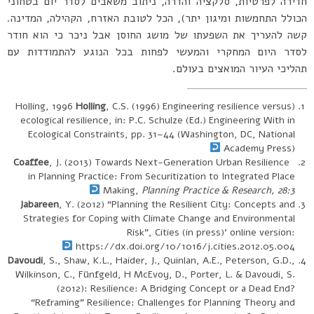
חדירה לפרטיות, סלקציה והדרה, ניתוב משאבים לסדר יום בטחוני
הכולל התחמשות ומיגון יתר), הכל לטובת האזרח, הקהילה, המדינה.
קשה להעריך את השפעתו של מושג החוסן אבל ניכר כי הוא חודר
לסדר היום המחקרי והמעשי לפחות בכל הנוגע להתמודדות עם
תהליכי העיור המואצים בעולם.
Holling
, C.S. (1996) Engineering resilience versus
(Holling, 1996
ecological resilience, in: P.C. Schulze (Ed.) Engineering With in
Ecological Constraints, pp. 31–44 (Washington, DC, National
Academy Press)
Coaffee
, J. (2013) Towards Next-Generation Urban Resilience
in Planning Practice: From Securitization to Integrated Place
Making,
Planning Practice & Research, 28:3
Jabareen
, Y. (2012) “Planning the Resilient City: Concepts and
Strategies for Coping with Climate Change and Environmental
Risk”, Cities (in press)’ online version:
https://dx.doi.org/10/1016/j.cities.2012.05.004
Davoudi
, S., Shaw, K.L., Haider, J., Quinlan, A.E., Peterson, G.D.,
Wilkinson, C., Fünfgeld, H McEvoy, D., Porter, L. & Davoudi, S.
(2012): Resilience: A Bridging Concept or a Dead End?
“Reframing” Resilience: Challenges for Planning Theory and