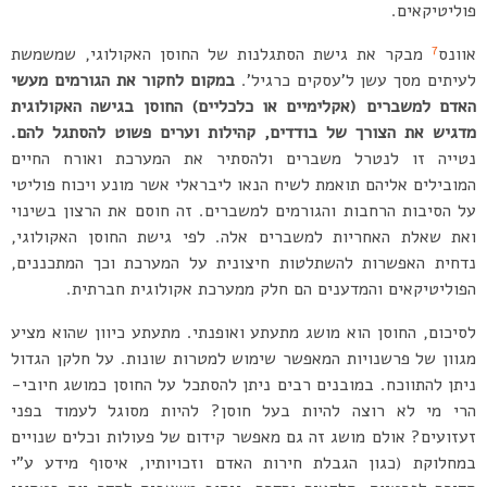
פוליטיקאים.
7
אוונס
מבקר את גישת הסתגלנות של החוסן האקולוגי, שמשמשת
לעיתים מסך עשן ל’עסקים כרגיל’.
במקום לחקור את הגורמים מעשי
האדם למשברים (אקלימיים או כלכליים) החוסן בגישה האקולוגית
מדגיש את הצורך של בודדים, קהילות וערים פשוט להסתגל להם.
נטייה זו לנטרל משברים ולהסתיר את המערכת ואורח החיים
המובילים אליהם תואמת לשיח הנאו ליבראלי אשר מונע ויכוח פוליטי
על הסיבות הרחבות והגורמים למשברים. זה חוסם את הרצון בשינוי
ואת שאלת האחריות למשברים אלה. לפי גישת החוסן האקולוגי,
נדחית האפשרות להשתלטות חיצונית על המערכת וכך המתכננים,
הפוליטיקאים והמדענים הם חלק ממערכת אקולוגית חברתית.
לסיכום, החוסן הוא מושג מתעתע ואופנתי. מתעתע כיוון שהוא מציע
מגוון של פרשנויות המאפשר שימוש למטרות שונות. על חלקן הגדול
ניתן להתווכח. במובנים רבים ניתן להסתכל על החוסן כמושג חיובי-
הרי מי לא רוצה להיות בעל חוסן? להיות מסוגל לעמוד בפני
זעזועים? אולם מושג זה גם מאפשר קידום של פעולות וכלים שנויים
במחלוקת (כגון הגבלת חירות האדם וזכויותיו, איסוף מידע ע”י