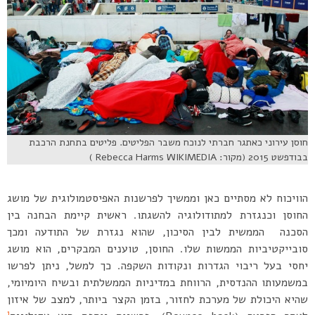
חוסן עירוני כאתגר חברתי לנוכח משבר הפליטים. פליטים בתחנת הרכבת
בבודפשט 2015 (מקור: Rebecca Harms WIKIMEDIA )
הוויכוח לא מסתיים כאן וממשיך לפרשנות האפיסטמולוגית של מושג
החוסן וכנגזרת למתודולוגיה להשגתו. ראשית קיימת הבחנה בין
הסכנה הממשית לבין הסיכון, שהוא נגזרת של התודעה ומכך
סובייקטיביות הממשות שלו. החוסן, טוענים המבקרים, הוא מושג
יחסי בעל ריבוי הגדרות ונקודות השקפה. כך למשל, ניתן לפרשו
במשמעותו ההנדסית, הרווחת במדיניות הממשלתית ובשיח היומיומי,
שהיא היכולת של מערכת לחזור, בזמן הקצר ביותר, למצב של איזון
1