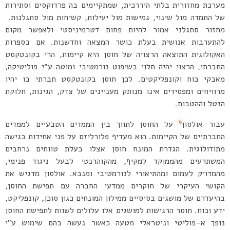
מערכת מחזורית בלתי היררכית, שמתקיימים בה פרדוקסים וסתירות
של התמדה מול שינוי, גמישות מול יעילות, קשיחות מול סתגלנות.
מחזור סתגלני אמור להיות פחות דטרמיניסטי ולאפשר מקום
להתערבות אנושית בעלת כושר המצאה וחדשנות. אם בספרות
האקולוגית התוצאה הרצויה של חוסן היא קיימות, הרי בקונטקסט
החברתי, הרצוי יהיה תלוי בשיפוט נורמטיבי ומוטה ע״י פוליטיקה,
מאבקי כוח וקונפליקטים. לכן חוסן בקונטקסט חברתי בו יהיו
מרוויחים ומפסידים אינו מנותק מעניינים של צדק, הגינות, חלוקת
הנטל וההטבות.
6
עבור אולסון
על החוסן לתווך בין הממדים הטבעיים לממדים
החברתיים של הקיימות. הוא מעדיף פלורליזם על פני אחידות כגישה
מתודולוגית. הגדרת המונח חוסן אצלו בעלת טווחים נרחבים
המשתרעים מהממוקד למקיף, מהקוהרנטי לבעל ניגוד פנימי,
מהמדויק לעמום ומהתיאורי לנורמטיבי ומנבא. אולסון מדגיש את
הקושי העיקרי של חוקרים ממדעי החברה עם תפישת החוסן,
בהיעדרם של מושגים בסיסיים ממילון המונחים כגון סוכן, קונפליקט,
ידע וכוח. חוסר הרגישות למושגים אלו עלולים לשוות לתפישת החוסן
נופך א-פוליטי וניטראלי מטעה כאשר נעשה בהם שימוש ע”י