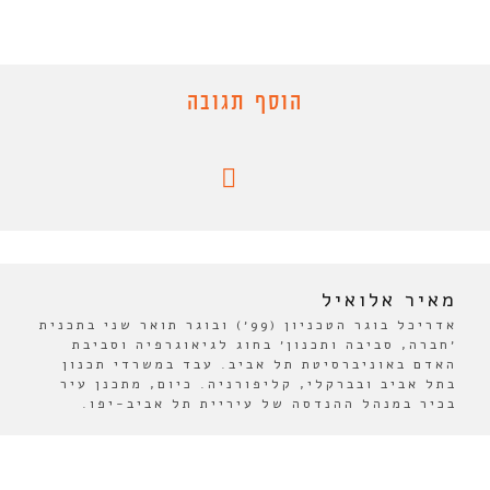
הוסף תגובה
מאיר אלואיל
אדריכל בוגר הטכניון (99׳) ובוגר תואר שני בתכנית
׳חברה, סביבה ותכנון׳ בחוג לגיאוגרפיה וסביבת
האדם באוניברסיטת תל אביב. עבד במשרדי תכנון
בתל אביב ובברקלי, קליפורניה. כיום, מתכנן עיר
בכיר במנהל ההנדסה של עיריית תל אביב-יפו.