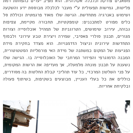
משאבים צודקת וכלכלה אקולוגית. הוא מציב יעדים כהפחתת רמת
פליטות, גמישות תפעולית ע”י מעבר לכלכלה מבוססת ידע והשקעה
ושימוש באנרגיה מתחדשת. הגישה שלו מאוד פרגמטית וכוללת סל
כלים מפורט למתכננים: קומפקטיות, תחבורה מקיימת, צפיפות
גבוהה, עירוב שימושים, הטרוגניות של תמהיל אוכלוסייה וצורות
מגורים, תכנון סולרי פאסיבי, שמירה ויצירת טבע עירוני ולבסוף
התחדשות עירונית וניצול הזדמנויות. הוא מצדד בחקירת מידת
הפגיעות של המקום כמשתנה של מידת האי פורמליות הסטטוטורית,
המבנה הדמוגרפי והפיזור המרחבי של האוכלוסייה בו. הגישה שלו
נשענת על תכנון מונחה מלמעלה, אך מעדיפה את הרשות המקומית,
על פני השלטון המרכזי, כל עוד תהליכי קבלת החלטות בה מסודרים,
כוללים את כל בעלי העניין, מבוצעים בשקיפות, בשיתוף פעולה
ובלקיחת אחריות.