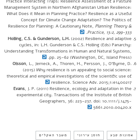
Practice Interacting Traps: Resilience Assessment of a Pasture
Management System in Northern Afghanistan Urban Resilience:
What Does it Mean in Planning Practice? Resilience as a Useful
Concept for Climate Change Adaptation? The Politics of
Resilience for Planning: A Cautionary Note,
Planning Theory &
Practice, 13:2, 299-333.
Holling, C.S. & Gunderson, L.H.
(2002) Resilience and adaptive
cycles, in: L.H. Gunderson & C.S. Holling (Eds) Panarchy:
Understanding Transformations in Human and Natural Systems,
pp. 25–62 (Washington, DC, Island Press).
Olsson
, L., Jerneck, A., Thoren, H., Persson, J., O’Byrne, D.
(2015) Why resilience is un appealing to social science:
theoretical and empirical investigations of the scientific use of
resilience. Science Adv. 2015;1:e1400217
Evans
, J. P. (2011) Resilience, ecology and adaptation in the
experimental city. Transactions of the Institute of British
Geographers, 36: 223–237. doi: 10.1111/j.1475-
5661.2010.00420.x
אסונות טבע
חוסן עירוני
משבר האקלים