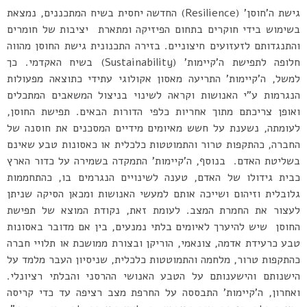
גישת ה’חוסן’ (Resilience) החדשה יחסית בשיח המתכננים, נמצאת
בשימוש בידי חוקרים בתחום הפיזיקה ומתארת יציבות של חומרים
והתנגדותם לזעזועים חיצוניים. בזירה התכנונית גישת החוסן מהווה
חלופה לתפישת ה’קיימות’ (Sustainability) בשיח האקדמי. כך
למשל, ה’קיימות’ התריעה מאסון אקולוגי עתידי כתוצאה מפעולות
הנגרמות ע”י האנושות וקראה לשינוי בניצול המשאבים המתכלים
ואופן צריכתם מתוך אחריות כלפי הדורות הבאים. תפישת החוסן,
לעומתה, נשענת על חשש מאיומים מידיים המסכנים את חוסנה של
החברה, כהתקפות טרור והתמוטטות כלכלית או כאסונות טבע שאינם
בשליטת האדם. בנוסף, ה’קיימות’ התמקדה בשמירה על כדור הארץ
כבית גידולו של האדם, טענה לשינויים הנגרמים בו, כהתחממות
גלובלית וזיהום ושייכה אותם למעשי האנושות ומכאן הסיקה שניתן
לעצור את החמרת המצב. לעומת זאת, נקודת המוצא של תפישת
החוסן שיש להיערך לאיומים בלתי נמנעים, בין אם מדובר באסונות
טבע כרעידת אדמה, צונאמי, הוריקן ובצורת ממושכת או תלויי חברה
כהתקפות טרור, מלחמה והתמוטטות כלכלית, שניסיון העבר מלמד על
הישנותם והישענותם על הטבע האנושי ההרסני והבלתי רציונלי.
ואחרון, ה’קיימות’ התבססה על החרפת מצב רציפה עד כדי קריסה