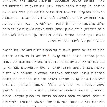
לאחר הפרעה (Bounce back). פרשנות נוספת היא אקולוגית
המניחה כי קיימים מספר מצבי איזון פוטנציאליים וביכולתה של
המערכת להתקיים בכל אחד מהם ולנוע ביניהם ולכן רצוי לחזות את
גודל ההפרעה שניתנת לספיגה לפני שהמערכת משנה את המבנה
שלה. פרשנות אחרת היא החוסן האבולוציוני, המניחה כי המערכת
הינה מורכבת, בעלת ארגון עצמי, בלתי רציפה ונשלטת על ידי חוסר
ודאות ולכן יכולת החיזוי לגביה מוגבלת אך ביכולתה להשתנות
במהלך הזמן בלי לעבור כלל זעזועים.
ברור כי תפישת החוסן משפיעה על המתודולוגיה להשגתו. את תפישת
2
החוסן ההנדסי מיטיב לבטא קואפי
שרואה בו מטאפורה מרכזית
מארגנת לתהליך קביעת מדיניות ומסגרת מוסדית מתרחבת של בטחון
לאומי ומוכנות לשעת חירום. קואפי מדגיש את האיומים מצד האדם,
כהתקפות טרור, הנתפשים כאתגרים מפריעים והמטרה היא לחזור
לפעילות ושגרה. קואפי מתמקד בערים וסביבות אורבניות בהן רווחת
גישה כלכלית נאו ליברלית, בגלל רגישותן וחשיפתן כמרכזים
כלכליים, תרבותיים ופוליטיים צפופים. הוא סבור כי ניתן להיערך
לאיומים, להתמודד איתם ולהתגבר עליהם ע”י תכנון מוקדם. למרות
הדטרמיניסטיות וחוסר הגמישות של הגישה ההנדסית, למדיניות