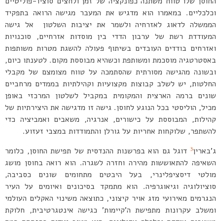
החוסן שלו טווח משתנה כפונקציה של זמן ולחצים סוציו-פוליטיים
וכלכליים. במאמרו הוא מדגיש את המעבר מגישה הרואה בתפקיד
הממשלה לדאוג לאזרחיה ולשמר את יציבות השלטון אל גישה
המעודדת רשת של ערבון הדדי בין מוסדות אזרחיים, סוכנויות
ואזרחים בודדים העובדים בשיתוף פעולה להשגת מטרות משותפות
באסטרטגיה מוסכמת ומשותפת וכשהיא מבוססת מקום. לטענתו כיום,
ובשונה מהגישה מסורתית שהסתמכה על טווח מצומצם של מקבלי
החלטות, יש לשלב קבוצות מקצועיות וקהילתיות בממדים מרחביים
שונים ברמה הארצית והמקומית במקביל לשלטון המרכזי באופן
מכיל, הוליסטי בכל הנוגע לחוסן. גישה זו מדגישה את היצירתיות של
קהילות, המבוססת על כישורים, אנרגיה, משאבים ואמביציה כדי
להשתפר, שלוקחות אחריות על גורלן והתמודדות במצבי זעזוע.
3
ג’בארין
דוגל גם הוא בפרשנות ההנדסית של תפישת החוסן, כלומר
השאיפה להתאוששות מהירה וחזרה לשגרה. הוא רואה בחוסן מושג
מולטי דיסציפלינרי, בעל היבטים מתחומים שונים כסביבה,
סוציולוגיה וגיאוגרפיה. הוא מתמקד בסיכונים ואיומים על העיר
הנגרמים מאירועי מזג אויר קיצוני, כתוצאה משינוי האקלים העולמי
ומשלב עקרונות מתפישת ה’קיימות’ כגישה אינטגרטיבית, חלוקת