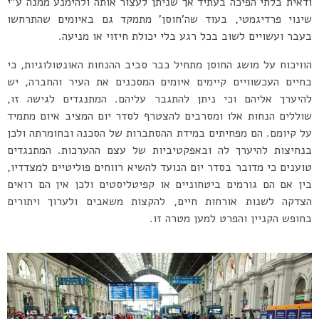
ודאית בלתי הפיכה בעתיד אך שניתן לעצור אותה ולהימנע ממנה ע”י
שינוי פרדיגמטי, בעוד שה’חוסן’ מתמקד גם באיומים שהתרחשו
בעבר ועשויים לשוב בכל רגע בלי יכולת חיזוי או מניעה.
הוויכוח על מושג החוסן מתחיל כבר סביב ההנחות האונטולוגיות, כי
בחיים העכשוויים קיימים איומים המסכנים את העיר והחברה, יש
להיערך אליהם וכי ניתן להתגבר עליהם. המתנגדים לגישה זו,
שוללים הנחות אלו ומסרבים להצטרף לסדר יום המציב איום מתמיד
על קיומם. הם מפחיתים במידת ההסתברות של הסכנה ובחומרתה ולכן
בנחיצות להיערך לה ובאפקטיביות של עצם ההערכות. המתנגדים
טוענים כי מדובר בסדר יום הנועד להשיא רווחים פוליטיים למצדדיו,
בין אם הם גורמים ביטחוניים או קפיטליסטים ולכן אין הם רואים
הצדקה לשנות אורחות חיים, להקצות משאבים ולערוך ויתורים
בחופש הקניין והפרט למען מטרה זו.