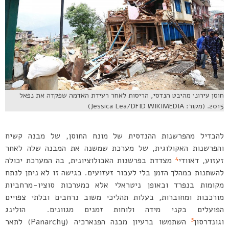
חוסן עירוני מהיבט הנדסי, הריסות לאחר רעידת האדמה שפקדה את נפאל
2015. (מקור: Jessica Lea/DFID WIKIMEDIA)
להבדיל מהפרשנות ההנדסית של מונח החוסן, של מבנה קשיח
והפרשנות האקולוגית, של מערכת שמשנה את המבנה שלה לאחר
4
זעזוע, דאוודי
מצדדת בפרשנות האבולוציונית, בה המערכת יכולה
להשתנות במהלך הזמן בלי לעבור זעזועים. בגישה זו לא ניתן לנתח
מקומות בנפרד ובאופן ניטראלי אלא כמערכות סוציו-מרחביות
מורכבות ומחוברות, בעלות תהליכי משוב נרחבים ובלתי צפויים
הפועלים בקני מידה ולוחות זמנים מגוונים. הולינג
5
וגונדרסון
השתמשו ברעיון מבנה הפנארכיה (Panarchy) לתאר