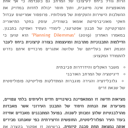
הרות גורל ביחס לעיצובו של המרחב גם כשנדמה כי אף אחת
מהאופציות אינה מיטבית, ותוך חוסר יכולת לחזות במדויק את
ההשלכות הישירות והעקיפות של פעולותיו. פרופסור אמריטוס עבדול
חאקי מאוניברסיטת אומאו בשוודיה, עוסק בחקר התיאוריה
והפרקטיקה של תכנון אסטרטגי, לימודי העתיד ואתיקה בתכנון.
במאמרו האחרון (2019)
‘Planning Dilemmas’
הוא טוען כי
הדילמות התכנוניות מתרבות ומועצמות בצורה קיצונית ביחס לעבר
ומנמק זאת בעלייתם של שלושה אתגרים מרכזיים איתם נדרש
להתמודד המקצוע:
משבר האקלים והידרדרות סביבתית
דיגיטציה של המרחב האורבני
גלובליזציה והגירה מוגברות המתדלקות פוליטיקה פופוליסטית
של שנאת זרים
מציאות חדשה זו המתאפיינת בשינויים חדים ולעיתים בלתי צפויים,
מערערת את הנחות היסוד של התכנון העירוני אשר מאבדות
מהרלבנטיות שלהן ומכוחן לשנות. בפועל המתכננים מאבדים אחיזה
בעוד העיר הפלורליסטית, החופשית והיצירתית כפי שאנחנו מכירים
אותה נמצאת תחת סכנה קיומית.
ברשימה זו אסקור בקצרה את