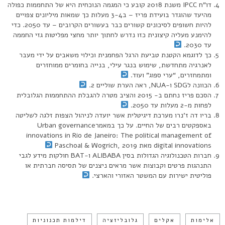
דו”ח IPCC משנת 2018 קובע כי המגמה הנוכחית היא של התחממות כפולה
מהיעד שהוגדר בועידת פריז – ב3-4 מעלות כך שמאות מיליונים צפויים
להיות חשופים לסיכונים קשורים כבר בעשורים הקרובים – עד 2050. כדי
להימנע מעליה קיצונית כזו נדרש לחתוך יותר מחצי מפליטות גזי החממה
עד 2030.
כך לדוגמא הקטנת טביעת הרגל הפחמנית וכילוי משאבים על ידי מעבר
לאנרגיה מתחדשת, שימוש בנגר עילי, בנייה בחומרים ממוחזרים
ומתמחזרים, “ערי ספוג” ועוד.
הכוונה לSDG ו-NUA, ראה הערת שוליים 2.
הסכם פריז נחתם ב- 2015 והציב מטרה להגבלת ההתחממות הגלובלית
לפחות מ-2 מעלות עד 2050.
בריו דה ז’נרו מערכת דיגיטלית אשר יועדה לניהול הצפות זלגה לשליטה
באספקטים רבים של החיים. על כך במאמרUrban governance
innovations in Rio de Janeiro: The political management of
digital innovations מאת Paschoal & Wogrich, 2019
חברות הטכנולוגיה הגדולות בסין ALIBABA ו-BAT חולקות מידע לגבי
התנהגות פרטים וקבוצות אשר מראים ניצנים של תסיסה חברתית או
פוליטית ישירות עם המשטר האזורי והארצי.
אלימות
אקלים
גלובליזציה
דילמות תכנוניות