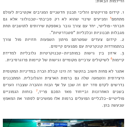
הדילמות הבאות:
קידום פרויקטים והליכי תכנון חדשניים המגיבים אקטיבית לעולם
5
מתחמם
ומניעים שינוי שהוא לא רק סביבתי-טכנולוגי אלא גם
חברתי-פוליטי, יחד עם צורך גובר באספקת שירותים לתושבים תחת
מגבלות תכנוניות וכלכליות “סטנדרטיות”.
קידום צעדים שמטרתם מיתון השפעות חזויות מול צורך
בהתמודדות קונקרטית עם מפגעים קיימים.
איזון בין גישות כמותניות-טכנוקרטיות גלובליות למדידת
6
קיימות
לשיקולים ערכיים מקומיים וגישות של קיימות פרוגרסיבית.
אתגר לא פחות חשוב בהקשר זה הינו קבלת הכרה במדיניות המקומית
היצירתית והטמעה שלה גם ברמות הארצית והגלובלית. המתכננים
נדרשים לקדם סדר יום זה שכן על אף הכוח וההכרה שצברו הערים
7
בשנים האחרונות ובייחוד מאז הסכם פריז,
כוחות הגמוניים
פוליטיים-כלכליים הפועלים ברמות אלו ממשיכים לסתור את המאמץ
שנעשה בהן.