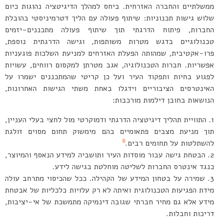
ממשלתיים והחברה האזרחית. ביחס למהלך הדיגיטציה נהוגות כיום
שלוש גישות תכנוניות: שיתוף פעולה עם הליך דטרמיניסטי בהובלת
החברות, פיתוח הדרגתי תוך שיתוף פעולה מתכננים-יזמים
טכנולוגיים בדגש מטרות משותפות, וגישה הדרגתית נוספת,
פרו-אקטיבית, שמהותה הפעלת האזרחים למניעת השלכות פוגעניות
אפשריות. חברות הטכנולוגיה, אגב מטרתן למקסום רווחים, עשויות
לפגוע בחיות ותפקוד העיר ועל כן קריטי שהמתכננים ישמרו על
האינטרסים הציבוריים וידגלו באחת משתי הגישות האחרונות,
הנושאות בחובן דילמות מורכבות:
התוויית תהליך דיגיטציה הדרגתי ודמוקרטי מול לחצי בעלי העניין,
תוך מניעת מצבים פתאומיים בהם מימשוק תחום מסוים זולגת
8
להשתלטות על תחומים רבים.
הבטחת גישה עבור מוסדות העיר ותושביה למידע הנאסף והמיוצר,
כנגד אינטרס החברות לשליטה מוחלטת בגישה לידע.
שמירה על בטחון המידע של הקהילה. ככל שהכיסוי מתרחב עולה
מידת הפגיעות הטכנולוגית ואיתה לא רק עלויות כלכליות של אבטחת
מידע אלא גם מחיר חברתי שגובה דינמיקה מתמשכת של אי-יציבות,
דריכות וחבלות.