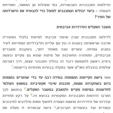
הדילמות התכנוניות העכשוויות, כפי שעולות מן המאמר, ואתייחס
לשאלה –
כיצד יכולים המתכננים לפעול כדי להבטיח את הישרדותה
של העיר?
משבר האקלים והדרדרות סביבתית
לדילמה התכנונית שבין שימור סביבתי לפיתוח כלכלי הסטוריה
ארוכה שראשיתה בשנות ה-70 עם עליית הליברליזם המתייחס לעיר
כמנוע צמיחה. עשרים שנה מאוחר יותר, בעקבות משברים
סביבתיים, התחוורה החשיבות של פיתוח שהוא גם מקיים ונעשה
ניסיון ראשון להטמעת רובד זה בהליך התכנוני עצמו, דרך רפורמה
1
עולמית בהובלת האו”ם אשר נתקלה בבעיות מהותיות ביישומה.
מאז
גישת הקיימות התפתחה במידה רבה עד כדי שהערים נתפסות
כיום כשחקניות מפתח, סוכנות שינוי אקטיביות במאמץ העולמי
2
לחדשנות בפיתוח מקיים ולמאבק במשבר האקלים.
בהתאם לכך
3
התרבו היוזמות התכנוניות המקומיות בנושא זה.
על רקע תחזיות
קודרות של הידרדרות מואצת הצפויה לחשוף מאות מיליונים לסיכונים
4
קשורים עוד בעשורים הקרובים,
גישה עכשווית זו מעלה את