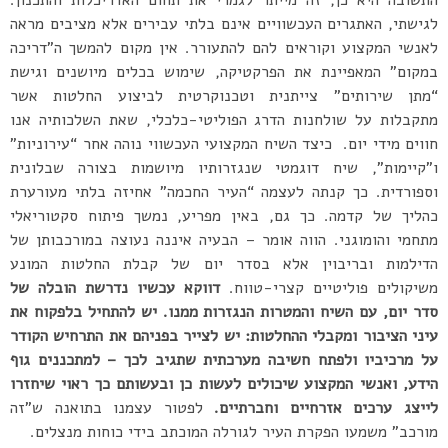
לגישתי, האתגרים העכשוויים אינם בלתי עבירים אלא מציבים מראה
לאנשי המקצוע וקוראים להם להתעורר. אין מקום להמשך ה”דריכה
במקום” המאפיינת את הפרקטיקה, שימוש בכלים מיושנים וגישת
“מתן שירותים” צייתנית וטכנוקרטית לביצוע החלטות אשר
מתקבלות על שולחנות הדרג הפוליטי-כלכלי, שאת השלכותיה אנו
חווים מידי יום. כיצד השיח המקצועי העכשווי נוהה אחר “עירוניות”
ו”קיימות”, שיח דוגמטי שנגזרותיו מיושמות בצורה שבלונית
וספורדית. כך קנתה לעצמה “העיר החכמה” אחיזה בלתי מעורערת
כהליך של קדמה. כך גם, באין מפריע, נמשך פיתוח סקטוריאלי
מתחמי והומוגני. הווה אומר – הבעיה איננה נעוצה במורכבותן של
הדילמות ובריבוין אלא בסדר יום של קבלת החלטות המונע
משיקולים פוליטיים קצרי-טווח.
דווקא עכשיו נדרשת הובלה של
סדר יום, עם השיח והמטרות הנגזרות ממנו. יש להתחיל בלפקוח את
עיני הציבור ומקבלי ההחלטות: יש לצייר בפניהם את התרחיש הקודר
על מרכיביו ולפתח חשיבה מערכתית שתגיב לכך – למתכננים גוף
הידע, ואנשי המקצוע שיכולים לעשות כן ובעשותם כך ראוי שיחזרו
לייצג ערכים אזרחיים וחברתיים.
לפטור עצמנו בתואנה ש”זה
מורכב” משמעו הפקרת העיר לגורלה המוכתב בידי כוחות מנצלים.