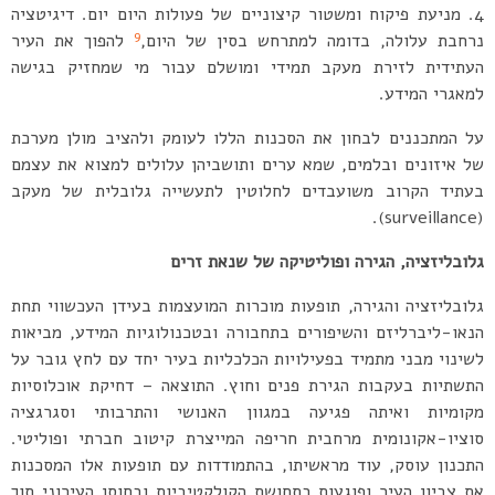
מניעת פיקוח ומשטור קיצוניים של פעולות היום יום. דיגיטציה
9
נרחבת עלולה, בדומה למתרחש בסין של היום,
להפוך את העיר
העתידית לזירת מעקב תמידי ומושלם עבור מי שמחזיק בגישה
למאגרי המידע.
על המתכננים לבחון את הסכנות הללו לעומק ולהציב מולן מערכת
של איזונים ובלמים, שמא ערים ותושביהן עלולים למצוא את עצמם
בעתיד הקרוב משועבדים לחלוטין לתעשייה גלובלית של מעקב
(surveillance).
גלובליזציה, הגירה ופוליטיקה של שנאת זרים
גלובליזציה והגירה, תופעות מוכרות המועצמות בעידן העכשווי תחת
הנאו-ליברליזם והשיפורים בתחבורה ובטכנולוגיות המידע, מביאות
לשינוי מבני מתמיד בפעילויות הכלכליות בעיר יחד עם לחץ גובר על
התשתיות בעקבות הגירת פנים וחוץ. התוצאה – דחיקת אוכלוסיות
מקומיות ואיתה פגיעה במגוון האנושי והתרבותי וסגרגציה
סוציו-אקונומית מרחבית חריפה המייצרת קיטוב חברתי ופוליטי.
התכנון עוסק, עוד מראשיתו, בהתמודדות עם תופעות אלו המסכנות
את צביון העיר ופוגעות בתחושת הקולקטיביות ובחוסן העירוני תוך