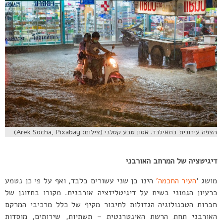
הצפה עירונית בתאילנד. אסון טבע קטלני (צילום: Arek Socha, Pixabay)
דיגיטציה של המרחב האורבני
מושג ‘
העיר החכמה’
הינו בן שני עשורים בלבד, ואף על פי כן נטמע
כרעיון הגמוני בשיח על דיגיטליזציה אורבנית. מקורו בחזונן של
חברות הטכנולוגיה הגדולות לחיבור מקיף של כלל מרכיבי המרקם
האורבני תחת הרשת האינטרנטית – תשתיות, שירותים, מוסדות