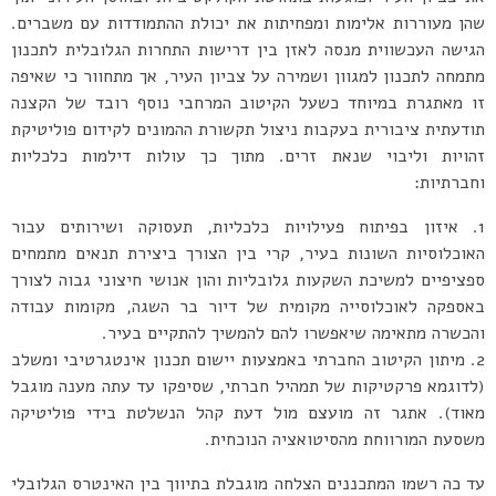
שהן מעוררות אלימות ומפחיתות את יכולת ההתמודדות עם משברים.
הגישה העכשווית מנסה לאזן בין דרישות התחרות הגלובלית לתכנון
מתמחה לתכנון למגוון ושמירה על צביון העיר, אך מתחוור כי שאיפה
זו מאתגרת במיוחד כשעל הקיטוב המרחבי נוסף רובד של הקצנה
תודעתית ציבורית בעקבות ניצול תקשורת ההמונים לקידום פוליטיקת
זהויות וליבוי שנאת זרים. מתוך כך עולות דילמות כלכליות
וחברתיות:
איזון בפיתוח פעילויות כלכליות, תעסוקה ושירותים עבור
האוכלוסיות השונות בעיר, קרי בין הצורך ביצירת תנאים מתמחים
ספציפיים למשיכת השקעות גלובליות והון אנושי חיצוני גבוה לצורך
באספקה לאוכלוסייה מקומית של דיור בר השגה, מקומות עבודה
והכשרה מתאימה שיאפשרו להם להמשיך להתקיים בעיר.
מיתון הקיטוב החברתי באמצעות יישום תכנון אינטגרטיבי ומשלב
(לדוגמא פרקטיקות של תמהיל חברתי, שסיפקו עד עתה מענה מוגבל
מאוד). אתגר זה מועצם מול דעת קהל הנשלטת בידי פוליטיקה
משסעת המורווחת מהסיטואציה הנוכחית.
עד כה רשמו המתכננים הצלחה מוגבלת בתיווך בין האינטרס הגלובלי