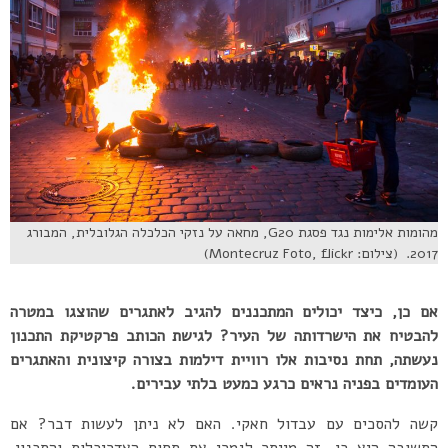
מהומות אלימות נגד פסגת G20, מחאה על נזקי הכלכלה הגלובלית, המבורג
2017. (צילום: Montecruz Foto, flickr)
אם כן, כיצד יכולים המתכננים להגיב לאתגרים שהוצגו במטרה
להבטיח את הישרדותה של העיר? לגישת הכותב פרקטיקת התכנון
נעשתה, תחת נסיבות אלו רוויית דילמות בצורה קיצונית והאתגרים
העומדים בפניה נראים כרגע כמעט בלתי עבירים.
קשה להסכים עם עבדול חאקי. האם לא ניתן לעשות דבר? אם
התשובה היא כן, זה מייתר לגמרי את תחום האדריכלות והתכנון.