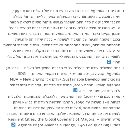
תכנית Local Agenda 21 גובשה בוועידת ריו של האו”ם בשנת 1992,
ועידת פסגה בה השתתפו כ-172 ממשלות במטרה לייצר שיתוף פעולה
גלובלי ולקבוע את סדר היום העולמי בנושא פיתוח מקיים לקראת המאה
ה-21. התכנית סיפקה כלים עבור ערים ואזורים אורבניים להוציא לפועל
תכנון מקיים בקנה המידה המקומי באמצעות מסגרת תכנונית שהתאפיינה
בסגנון משתף והנעה של הציבור לפעולה – כללה עידוד התארגנויות
חברתיות מקומיות, שינוי בהתנהגות האינדיבידואל, שיתוף הציבור והטמעת
הידע שלו בצורה משמעותית בתכניות. התכנית נתקלה בבעיות שנגעו
לאופייה זה, אשר המתכננים התקשו ליישם ושהגביר את המתח מול בעלי
ההון.
כיום ממשלים עירוניים פועלים על פי תכניות המשך של האו”ם – 30Local
Agenda קבעה ב2015 את יעדי הפיתוח המקומי המקיים, SDG –
Sustainable Development Goals. יעדים אלו פורטו ב NUA – New
Urban Agenda משנת 2016, המכתיבה מדיניות, עקרונות וסטנדרטים
גלובליים לקיימות עירונית.
מאז הסכם פריז (2015) אשר הציב מטרה להגבלת ההתחממות הגלובלית
לפחות מ-2 מעלות עד 2050, התרבו היוזמות העירונית בנושא מיתון
ההתחממות. כמעט 6,000 ערים לקחו על עצמן התחייבויות כמותיות
לצמצם את טביעת הרגל הפחמנית שלהן. הוקמו ארגונים ורשתות העברת
מידע חדשות – Resilient Cities, the Global Covenant of Mayors,
America’s Pledge, C40 Group of Big Cities וAgenda 2030.