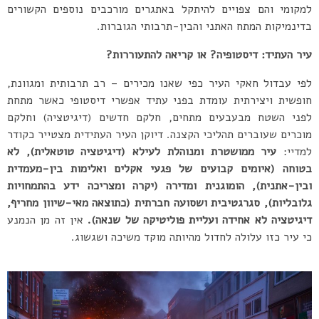
למקומי והם צפויים להיתקל באתגרים מורכבים נוספים הקשורים
בדינמיקות המתח האתני והבין-תרבותי הגוברות.
עיר העתיד: דיסטופיה? או קריאה להתעוררות?
לפי עבדול חאקי העיר כפי שאנו מכירים – רב תרבותית ומגוונת,
חופשית ויצירתית עומדת בפני עתיד אפשרי דיסטופי כאשר מתחת
לפני השטח מבעבעים מתחים, חלקם חדשים (דיגיטציה) וחלקם
מוכרים שעוברים תהליכי הקצנה. דיוקן העיר העתידית מצטייר כקודר
למדיי:
עיר ממושטרת ומנוהלת לעילא (דיגיטציה טוטאלית), לא
בטוחה (איומים קבועים של פגעי אקלים ואלימות בין-מעמדית
ובין-אתנית), הומוגנית ומדירה (יקרה ומצריכה ידע בהתמחויות
גלובליות), סגרגטיבית ושסועה חברתית (כתוצאה מאי-שיוון מחריף,
דיגיטציה לא אחידה ועליית פוליטיקה של שנאה).
אין זה מן הנמנע
כי עיר כזו עלולה לחדול מהיותה מוקד משיכה ושגשוג.