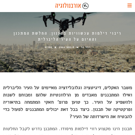
ריבוי דילמות עכשוויות בתכנון: החלשת המתכנן
והאיום על העיר הליברלית
זוהר טל
6 במאי 2020
ספרים
משבר האקלים, דיגיטציה וגלובליזציה מאיימים על העיר הליברלית
ואילו המתכננים מאבדים מן הרלוונטיות שלהם ומכוחם לשנות
ולהשפיע על העיר. כך טוען פרופ’ חאקי המתמחה בתיאוריה
ופרקטיקה של תכנון. כיצד בכל זאת יכולים המתכננים לפעול כדי
להבטיח את הישרדותה של העיר?
תכנון הינו מקצוע רווי דילמות מיסודו. המתכנן נדרש לקבל החלטות