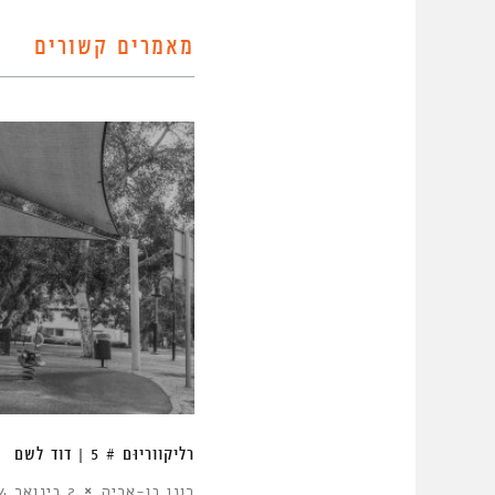
מאמרים קשורים
רֵליקוַוריוּם # 5 | דוד לשם
רונן בן-אריה
2 בינואר 2024