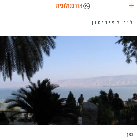
ליר ספיריטון
כאן