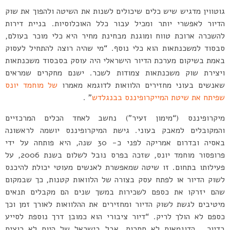
גוטווין מדגיש שיש כלים שיכולים לשנות את השיטה ולהפוך את שוק
הדיור לאפשרי יותר ומכיל עבור כלל האוכלוסיות. בניית דירות
להשכרה ארוכת טווח ומוגנת מבחינת מחיר היא כלי מוכר בעולם,
סבסוד למשכנתאות הוא כלי נוסף. “מי שהיה רוצה להתחיל לעסוק
באמת בשיקום מערכת הדיור הישראלי היה עוסק בסבסוד משכנתאות
ויצירת שוק משכנתאות צמודות לשכר. ישנם מחקרים שמראים
שאנשים בעוני מחזירים הלוואות לדוגמא מאמרו
של מוחמד יונס
שפיתח את שיטת המייקרופיננס בבנגלדש
” .
מיקרופיננס (“מימון זעיר”) נחשב לאחד הכלים המרכזיים
והמקובלים למאבק בעוני. גישת המיקרופיננס יושמה לראשונה
באסיה ובדרום אמריקה לפני כ- 30 שנה, היא פותחה על ידי
פרופסור מוחמד יונס, שזכה בפרס נובל לשלום בשנת 2006, על
פעילותו בתחום. זו שיטה שמאפשרת לאנשים מעוטי יכולת להיכנס
לשוק הדיור או לפתח עסק בצורה של הלוואות קטנות, כך שבמקום
שהם יזרקו את כספם לשכירות במשך שנים הם מקבלים תנאים
מיטיבים לגשת לשוק הדיור ומחזירים את ההלוואות לאורך זמן וכך
כספם לא הולך לריק. “דיור ציבורי הוא כמובן דרך נוספת לסייע
בדיור, הדוגמאות לא חסרות, אבל בישראל של היום לא רוצים