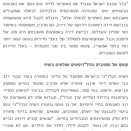
“ככל שבנק ישראל מגביל את האשראי לדיור הוא הופך את האנשים
הבטוחים יותר (מבחינה תעסוקתית וכלכלית) לכאלה שמקבלים
משכנתא ואת האחרים לכאלה שלא”. היכולת לקבל סיוע מהמשפחה
ברכישת דירה ראשונה וירושה של דירה, הם מרכיב משמעותי בשימור
האי שוויון והגדלתו. רכישת דירה באמצעות משכנתא היא סוג של
חיסכון וככל שההצטרפות למסלול של בעלי הדירות נעשה קשה יותר
(עד בלתי אפשרי), צומח הפער בין שני מעמדות – בעלי הדירות
לעומת השוכרים.
קומץ של מתווכים ונדל”ניסטים שולטים בשיח
השיח הנלד”ני בישראל מסתכל על הדיור כסחורה בעוד עבור רוב
בני האדם דיור איננו סחורה אלא מרכיב מהותי בחיים המספק
קביעות, ודאות, בתי ספר, השתייכות לקהילה. בניגוד לעיסוק התדיר
בעיתונות בירידה ועליית ערך הנדל”ן, תנודות אלה לא משפיעות על
רוב האנשים בחיי היומיום. על כן טוען גוטווין השיח הנדל”ני נותן
ביטוי לקבוצה של יזמים, מתווכים, שמאים, שרואים בדיור סחורה
ולא חלק מהשירותים ההכרחיים בחיים. “אנשים קונים דירות וגרים
בהם ובזה זה נגמר. לקנות לילד, לסדר את הילדים. הם לא שוכרי