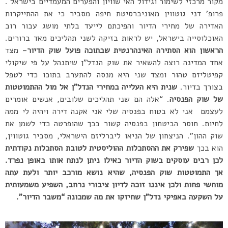
מקור מרכזי לשימור וגידול האי שוויון והפערים המעמדיים בישראל .
פרופ’ דני גוטווין מאוניברסיטת חיפה מסביר כי את ההתייקרות
האדירה של מחירי הדיור והפיכתם לייעד בלתי מושג עבור רוב
האוכלוסייה בישראל, יש לראות בזיקה לשני תהליכים מאד ברורים.
הראשון הוא הסתירה האינהרנטית שבתוכה פועל שוק הדיור
– מצד
אחד המדינה רוצה להשאיר את שוק הנדל”ן שיתנהל על פי שיקולי
קפיטליזם טהור ומצד שני היא מנסה להתערב בתוכו כדי לטפל
בצורך בדיור.
שנית היא העלייה במחירי הנדל”ן אל מול ההתמוטטות
של שוק הפנסיה
. “אלה הם שני תהליכים שלובים, אנשים אומרים
לעצמם אני לא בטוח בפנסיה שלי אני אקנה דירה ויהיה לי ממה
לחיות. חוסר הביטחון בפנסיה קשור בכך שהופרטה כדי לשמן את
שוק ההון”. הניצחון של הניאו ליברליזם הישראלי, מסביר גוטווין,
הוא בכך
שפירק את ההסתכלות ההוליסטית לטובת הסתכלות נקודתית
לכן רבים עוסקים בשוק הדיור כאילו ניתן לנתח אותו באופן נפרד.
אך התמוטטות שוק הפנסיה, שהיא נושא מורכב יותר ולעת עתה
מוחשי פחות ולכן איננו זוכה לדיון ציבורי נרחב, השפיע משמעותית
על השקעה באפיקי נדל”ן שחיזקו את מה שמכונה “משבר הדיור”.