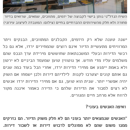
השיח הנדל”ני נותן ביטוי לקבוצה של יזמים, מתווכים, שמאים, שרואים בדיור
סחורה ולא חלק מהשירותים ההכרחיים בחיים (צילום: המעבדה לעיצוב עירוני)
ישנה טענה שלא רק היזמים, הקבלנים המתווכים, הבנקים ויתר
המרוויחים מתעשיית הדיור אינם רוצים שהמחירים ירדו, אלא גם כל
רכשי הדירות ובעלי המשכנתאות שחוששים מירידת ערך הנכס שהם
משלמים עליו מדי חודש. אך גוטווין טוען שמעמד הביניים לא ירטון
ולא באמת ייפגע אם מחירי הדירות ירדו, אחרי הכל בעוד כמה שנים
גם אותם קונים יצטרכו לקנות לילדיהם דירות ולכן ישמחו אם השוק
יהיה אפשרי יותר. שנית הוא טוען, גם אם מחירי הדירות ירדו אנשים
לא רצים למכור את הדירות שלהם כי הדירה כאמור איננה מקור
לרווח אלא מרחב חיים ומגורים.
ואיפה האנשים בעוני?
“
האנשים שנמצאים יותר בעוני הם לא חלק משוק הדיור. הם נזרקים
ממנו משום שהם לא מסוגלים לרכוש דירות או לשכור דירות.