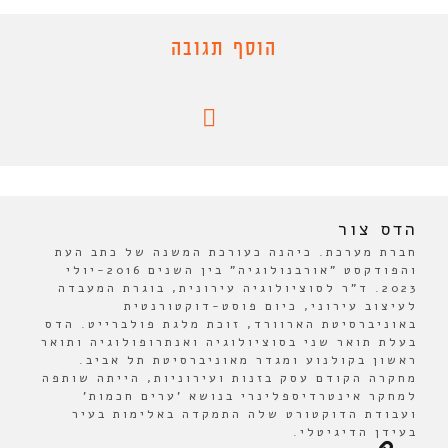
הוסף תגובה
הדס צור
חברת מערכת. כיהנה כעורכת המשנה של כתב העת
והפודקסט "אורבנולוגיה" בין השנים 2016-יולי
2023. ד"ר לסוציולוגיה עירונית, בוגרת המעבדה
לעיצוב עירוני, כיום פוסט-דוקטורנטית
באוניברסיטת הארוורד, זוכת מלגת פולברייט. הדס
בעלת תואר שני בסוציולוגיה ואנתרופולוגיה ותואר
ראשון בקולנוע ומגדר מאוניברסיטת תל אביב.
מחקרה הקודם עסק בזנות ועירוניות, הייתה שותפה
למחקר אינטרדיספלינרי בנושא 'ערים חכמות'
ועבודת הדוקטורט שלה התמקדה באלימות בעיר
בעידן הדיגיטלי.