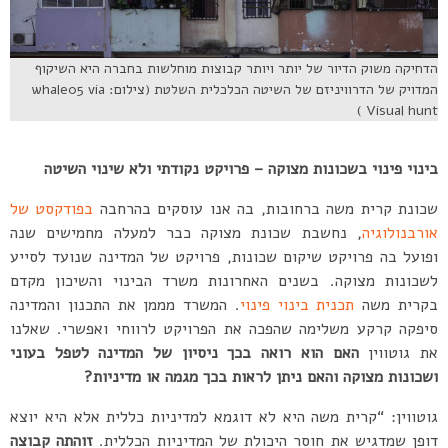
הדחיקה משוק הדיור של יותר ויותר קבוצות מוחלשות בחברה היא השיקוף
המדויק של הדרוויניזם של השיטה הכלכלית השלטת (צילום: whale05 via
Visual hunt )
בינוי פינוי בשכונות מצוקה – פרויקט נקודתי ולא שינוי השיטה
שכונת קרית משה ברחובות, בה אנו עוסקים בהרחבה
בפודקסט של
אורבנולוגיה
, נחשבת שכונת מצוקה כבר למעלה מחמישים שנה
ופועל בה פרויקט שיקום שכונות, פרויקט של המדינה שנועד לסייע
לשכונות מצוקה. בשנים האחרונות משרד הבינוי והשיכון מקדם
בקרית משה
תכנית בינוי פינוי
. המשרד מממן את התכנון והמדינה
סיפקה קרקע משלימה שהפכה את הפרויקט לרווחי ואפשרי. שאלנו
את גוטווין
האם הוא רואה בכך ניסיון של המדינה לטפל בעוני
ושכונות מצוקה והאם ניתן לראות בכך מגמה או מדיניות?
גוטווין: “קרית משה היא לא דוגמא למדיניות כללית אלא היא יוצא
דופן שמדגיש את חוסר היכולת של המדיניות הכללית.
זוהתה קבוצה