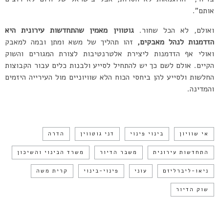
אותם”.
ואולם, לא הכל שחור.
גוטווין מאמין שהתחדשות עירונית היא
הזדמנות לנהל מאבקים,
זהו תהליך של משא ומתן ובמה למאבק
ואולי אף הזדמנות ליצירת אלטרנטיבות לצורת המגורים והשוק
הקיים. אולם לשם כך יש להתחיל לסייע ולבנות כלים עבור הקבוצות
החלשות ולסייע להן ביחסי הכוח הלא שוויוניים מול העירייה היזמים
והמדינה.
אי שוויון
בינוי פינוי
דני גוטווין
הדרה
התחדשות עירונית
משבר הדיור
משרד הבינוי והשיכון
ניאו-ליברליזם
עוני
פינוי-בינוי
קרית משה
שוק הדיור