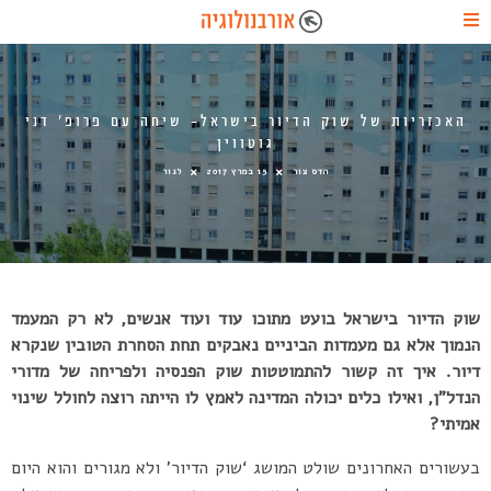
האכזריות של שוק הדיור בישראל- שיחה עם פרופ’ דני
גוטווין
הדס צור
15 במרץ 2017
לגור
שוק הדיור בישראל בועט מתוכו עוד ועוד אנשים, לא רק המעמד
הנמוך אלא גם מעמדות הביניים נאבקים תחת הסחרת הטובין שנקרא
דיור. איך זה קשור להתמוטטות שוק הפנסיה ולפריחה של מדורי
הנדל”ן, ואילו כלים יכולה המדינה לאמץ לו הייתה רוצה לחולל שינוי
אמיתי?
בעשורים האחרונים שולט המושג ‘שוק הדיור’ ולא מגורים והוא היום