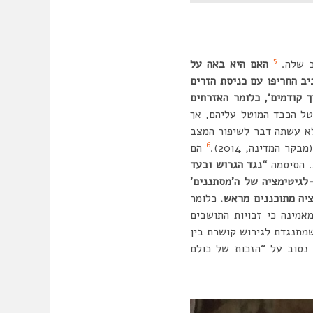
5
ב שלה.
האם היא באה על
יב החריפו עם כניסת הזרים
 קודמים’, כלומר האזרחים
טל הכבד המוטל עליהם, אך
לא עשתה דבר לשיפור המצב
6
הם
. הסיסמה
“נגד הגרוש ובעד
לגיטימציה של ה’מסתננים’
ציה מתוכננים מראש.
כלומר
אמינה כי זכויות התושבים
שמתנגדת לגירוש קושרת בין
 נסוב על “הזכות של כולם