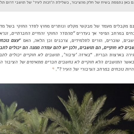
ם כאן נתפסת בשיח של חלק מהציבור, כשלילת ה’זכות לעיר’ של תושבי דרום תל-
ם מקבלים מעמד של מבקשי מקלט ונותרים מחוץ לסדר החוקי בשל מדי
חים במרחב הפיסי אך נעדרים
“מהסדר החוקי והחיים החברתיים, ונרא
בים, שוכרים, הורים לתלמידים, צרכנים וכן הלאה, האם “
עצם נוכחו
שבים לא חוקיים, הם תושבים, ולכן יש להם עמדה ממנה הם יכולים לת
ירה בארצות הברית. “
באיזה ‘ציבור’, תושבים לא חוקיים יכולים לתב
כאשר התושבים הלא חוקיים לא נחשבים חברים מתאימים של הציבור הלא
4
יות נוכחים במרחב הציבורי של העיר
?”.