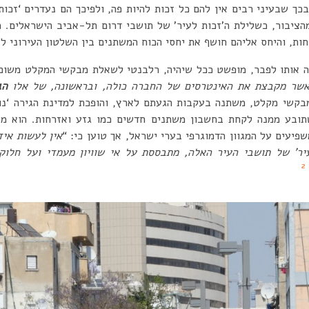
כך שבעיני רבים אין להם כל זכות להיות פה, ולפיכך הם נעדרים ‘זכות
ציבור, כשלילת ה’זכות לעיר’ של תושבי דרום תל-אביב הישראלים.
חות, והיחס אליהם חושף את יחסי הכוח המשתנים בין השלטון העירוני לב
הגה אותו לפבר, מופשט ככל שיהיה, רלבנטי לשאלת מבקשי המקלט משום
 אשר מקבצת את האינטרסים של החברה כולה, ובראשונה, של אלו
הג
בקשי מקלט, משתנה בעקבות הגעתם לארץ, והופכת למדינת הגירה ‘נור
תובע ממנה לקחת בחשבון משתנים חדשים כמו גזע ואזרחות. הוא מצ
פיעים על המגוון הדמוגרפי בערי ישראל, אך טוען כי: “
אין לעשות אידא
יר’ של תושבי העיר האלה, מתבססת על אי שוויון מעמדי ועל חלוקה
2