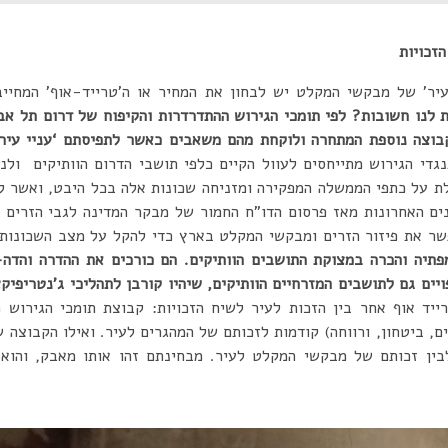
שר לשיח הזכויות
עיר’ של מבקשי המקלט יש לבחון את המחיר או ה’טרייד-אוף’ המחיי
 לנו חשובות? לפי תומכי הגירוש ההתדרדרות והקיפוח של דרום תל אב
בוצה נוספת המתחרה ולוקחת מהם משאבים כאשר לתפיסתם ‘עניי עירך
די הגירוש מתייחסים לעוול הקיים כלפי תושבי הדרום הוותיקים ולנ
ת על כתפי הממשלה המפקירה ומזניחה שכונות אלה בכל היבט, ואשר 
פשר את פיזור הזרים ומבקשי המקלט בארץ כדי להקל על מצב השכונות
יה והכרה במצוקת התושבים הוותיקים. הם כורכים את ההדרה והדה-
יים גם לתושבים המזרחיים הוותיקים, שיהיו קורבן לתהליכי ג’נטריפיק
יד אוף אחר בין הזכות לעיר לשיח הזכויות: קבוצת תומכי הגירוש מ
ם, ביטחון, ורווחה) קודמות לזכותם של המהגרים לעיר. ואילו הקבוצה 
בין זכותם של מבקשי המקלט לעיר. מבחינתם זהו אותו מאבק, והוא