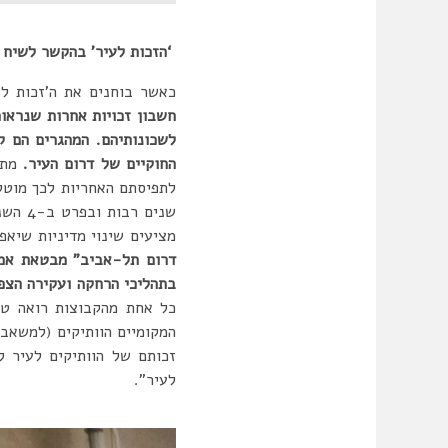
‘הזכות לעיר’ בהק
כאשר בוחנים את ה’זכות ל
חשבון זכויות אחרות שנראות
לשכונותיהם. המהגרים הם ק
החוקיים של דרום העיר.
מתנג
לתפיסתם האחריות לכך מוטל
שנים רבות ובפרט ב-4 השנים האחרונות מאז פרסום הדו”ח החמור של מבקר המדינה לגבי הזרים (מבקר המדינה, 2014).
מציעים שינוי מדיניות שיא
דרום תל-אביב” מבטאת אמפת
בתהליכי הרחקה ועקירה הצפו
כל אחת מהקבוצות רואה טרי
המקומיים הוותיקים (למשאבי
זכותם של הוותיקים לעיר ל
לעיר”.