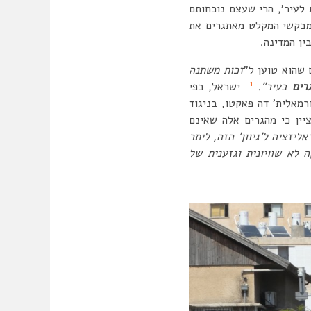
 לעיר’, הרי שעצם נוכחותם
 מבקשי המקלט מאתגרים את
ין המדינה.
 שהוא טוען ל”
זכות משתנה
1
רים
בעיר”.
ישראל, כפי
מאלית’ דה פאקטו, בניגוד
יין כי מהגרים אלה שאינם
ליזציה ל’גיוון’ הזה, ליתר
 לא שוויונית וגזענית של