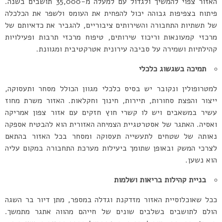
האזור צפוי להמשיך ולגדול עם למעלה מ-35,000 תושבים בשנה.
פיתוח בצפיפות גבוהה יכול להפחית את העומס ולשפר את הכלכלה
של תשתיות התחבורה והשירותים ציבוריים, להגביר את כדאיותם של
מרכזי קמעונאות וריכוז שירותים, טיפוח מרכזי תרבות ופעילויות
קהילתיות ושמירה על סביבה עירונית אטרקטיבית ומגוונת.
תמיכה
בשגשוג
כלכלי
למטרופולין ונקובר יש בסיס כלכלי מגוון הכולל מסחר ותעסוקה,
ייצור והפצת סחורות, תיירות, חינוך וחקלאות. האזור משרת מחוז
עשיר במשאבים ויש לו קשרי חוץ חזקים עם אזור צפון אמריקה
ואסיה. האתגר של אסטרטגיית הצמיחה האזורית הוא להבטיח אספקה
נאותה של שטחים לתעשייה תעסוקה ומסחר בכל האזור בהתאם
לצרכי המשק ובאופן שתומך ביעילות מערכת התחבורה במקום עליה
הוא נשען.
בניית
קהילות
בריאות ושלמות
ככל שאוכלוסיית האזור מזדקנת וגדלה במספר, מתן דיור בר השגה
הולם לתושבים בשלבים שונים של חייהם מהווה אתגר מתמשך.