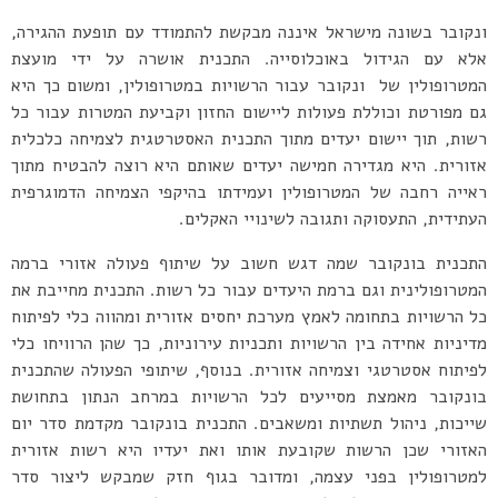
ונקובר בשונה מישראל איננה מבקשת להתמודד עם תופעת ההגירה,
אלא עם הגידול באוכלוסייה. התכנית אושרה על ידי מועצת
המטרופולין של ונקובר עבור הרשויות במטרופולין, ומשום כך היא
גם מפורטת וכוללת פעולות ליישום החזון וקביעת המטרות עבור כל
רשות, תוך יישום יעדים מתוך התכנית האסטרטגית לצמיחה כלכלית
אזורית. היא מגדירה חמישה יעדים שאותם היא רוצה להבטיח מתוך
ראייה רחבה של המטרופולין ועמידתו בהיקפי הצמיחה הדמוגרפית
העתידית, התעסוקה ותגובה לשינויי האקלים.
התכנית בונקובר שמה דגש חשוב על שיתוף פעולה אזורי ברמה
המטרופולינית וגם ברמת היעדים עבור כל רשות. התכנית מחייבת את
כל הרשויות בתחומה לאמץ מערכת יחסים אזורית ומהווה כלי לפיתוח
מדיניות אחידה בין הרשויות ותכניות עירוניות, כך שהן הרוויחו כלי
לפיתוח אסטרטגי וצמיחה אזורית. בנוסף, שיתופי הפעולה שהתכנית
בונקובר מאמצת מסייעים לכל הרשויות במרחב הנתון בתחושת
שייכות, ניהול תשתיות ומשאבים. התכנית בונקובר מקדמת סדר יום
האזורי שכן הרשות שקובעת אותו ואת יעדיו היא רשות אזורית
למטרופולין בפני עצמה, ומדובר בגוף חזק שמבקש ליצור סדר