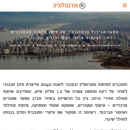
אתגר הגידול הדמוגרפי: מה ניתן ללמוד מהתוכנית
לפיתוח אזורי למטרופולין ונקובר?
אביטל מרמלשטיין ויודפת כהן
12 בספטמבר 2022
זכוכית מגדלת
לאתגר
לתכנן
התוכנית לפיתוח מטרופלין ונקובר לשנת 2040 מייצרת חזון תכנוני
לאזור על רקע תוספת צפויה של 1.2 מליון איש, ומחייבת שיתוף
פעולה אזורי נרחב בין כל הרשויות באזור סביב מספר אתגרים
מרכזיים – ציפוף המגורים, אספקת שטחי תעסוקה, פיתוח קהילתי
ושימור סביבתי. רשימה זו תסקור את עיקרי התוכנית ותדון בכוחה
לחולל שינוי.