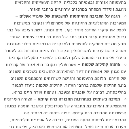
בתעסוקה אזורית ובצמיחה כלכלית. קרקע תעשייתית וחקלאית
מוגנת ועידוד המסחר במרכזים עירוניים ברחבי האזור.
הגנה על הסביבה והתייחסות להשפעות של שינויי אקלים –
המערכות האקולוגיות החיוניות של מטרופולין ונקובר ממשיכות
לספק את עיקרי החיים: אוויר נקי, מים ומזון. רשת רציפה של בתי
גידול מתוחזקת עבור מגוון רחב של חיות בר ומיני צמחים. אזורי
טבע מוגנים מספקים לתושבים ולמבקרים הזדמנויות בילוי מגוונות.
מטרה זו גם עוזרת למטרופולין ונקובר ולרשויות החברות בה לעמוד
ביעדי פליטת גזי החממה שלהן ולהתכונן לשינויי האקלים הקרבים.
פיתוח קהילות שלמות –
מטרופולין ונקובר הוא אזור של קהילות
עם מגוון של אפשרויות דיור המתאימות לתושבים בשלבים השונים
של חייהם. חלוקת התעסוקה והגישה לשירותים והמתקנים השונים
בונה קהילות שלמות ברחבי האזור. קהילות שלמות נועדו לתמוך
בהליכתיות, רכיבה על אופניים ומעבר, וטיפוח אורח חיים בריא.
תמיכה בשימוש בפתרונות תחבורה ברת קיימא –
הצורה העירונית
הקומפקטית והמוכוונת תחבורה של מטרופולין ונקובר תומכת במגוון
אפשרויות תחבורה ברת קיימא. דפוס פיתוח זה מרחיב את
ההזדמנויות לפיתוח הסעת המונים, רכיבה על אופניים והליכתיות,
מעודד אורח חיים פעיל ומפחית את השימוש באנרגיה, פליטת גזי