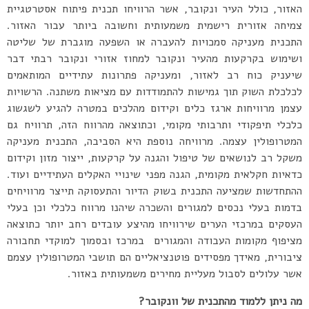
האזור, כולל העיר ונקובר, אשר הרוויחו תכנית פיתוח אסטרטגיית
צמיחה אזורית רישמית משמעותית וחשובה ביותר עבור האזור.
התכנית מעניקה סמכויות להעברה או השפעה מוגברת של שליטה
ושימוש בקרקעות מהעיר ונקובר למחוז אזורי ונקובר רבתי דבר
שיעניק כוח רב לאזור, ומעניקה פתרונות עתידיים המותאמים
לכלכלת השוק תוך גמישות להתמודדות עם מציאות משתנה. הרשויות
עצמן מרוויחות ארגז כלים וקידום מהלכים במטרה להגיע לשגשוג
כלכלי תיפקודי ותרבותי מקומי, וכתוצאה מהרווח הזה, תרוויח גם
המטרופולין עצמה. מרוויחה נוספת היא הסביבה, התכנית מעניקה
משקל רב לנושאים של טיפול והגנה על קרקעות, ייצור מזון וקידום
כדאיות חקלאית מקומית, הגנה מפני שינויי האקלים העתידיים ועוד.
ההתחדשות שמציעה התכנית בשוק הדיור והתעסוקה תייצר מרוויחים
בדמות בעלי נכסים למגורים והשכרה שיהנו מרווח כלכלי וכן בעלי
העסקים במרכזי הערים שירוויחו מהיצע עובדים רחב יותר כתוצאה
מציפוף מקומות העבודה והמגורים במרכז ובסמוך למוקדי תחבורה
ציבורית, מאידך מפסידים פוטנציאליים הם תושבי המטרופולין עצמם
אשר עלולים לסבול מעליית מחירים משמעותית באזור.
מה ניתן ללמוד מהתכנית של וונקובר?