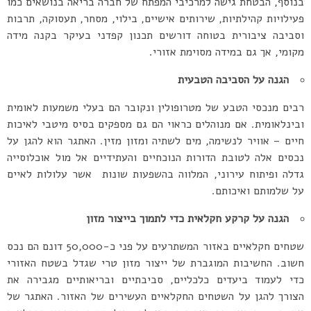
בנוסף, הבטחת גישה למרכיבי המפתח של חברה בריאה בנושאים כמו
פעילויות קהילתיות, שירותים אישיים, בילוי, מסחר, תעסוקה, תרבות
וסביבה ציבורית בטוחה דורשים תכנון קפדני בעיקר בקנה מידה
מקומי, אך גם במידה מסוימת אזורי.
הגנה
על
הסביבה
הטבעית
רבים מנכסי הטבע של מטרופולין ונקובר הם בעלי משמעות לאומית
ובינלאומית. אם מנוהלים כראוי הם גם מספקים בסיס מיטבי לאיכות
חיים – אוויר לנשימה, מים לשתיה ומזון מזין. האתגר הוא להגן על
נכסים אלה לטובת הדורות הנוכחיים והעתידיים אל מול אוכלוסייה
גדלה ופיתוח עירוני, המלווה בהשפעות שונות אשר עלולות לאיים
על שלמותם ואיכותם.
הגנה
על
קרקע
חקלאית
כדי לתמוך
בייצור
מזון
שטחים חקלאיים באזור המשתרעים על פני כ-50,000 דונם הם נכס
חשוב. החשיבות המוגברת של ייצור מזון טרי שגדל בשטח האזורי
כדי לעמוד ביעדים כלכליים, סביבתיים ובריאותיים מגבירה את
הצורך להגן על השטחים החקלאיים העשירים של האזור. האתגר של