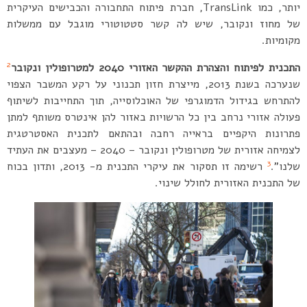
יותר, כמו TransLink, חברת פיתוח התחבורה והכבישים העיקרית
של מחוז ונקובר, שיש לה קשר סטטוטורי מוגבל עם ממשלות
מקומיות.
2
התכנית לפיתוח והצהרת ההקשר האזורי 2040 למטרופולין
ונקובר
שנערכה בשנת 2013, מייצרת חזון תכנוני על רקע המשבר הצפוי
להתרחש בגידול הדמוגרפי של האוכלוסייה, תוך התחייבות לשיתוף
פעולה אזורי נרחב בין כל הרשויות באזור להן אינטרס משותף למתן
פתרונות היקפיים בראייה רחבה ובהתאם לתכנית האסטרטגית
לצמיחה אזורית של מטרופולין ונקובר – 2040 – מעצבים את העתיד
3
שלנו”.
רשימה זו תסקור את עיקרי התכנית מ- 2013, ותדון בכוח
של התכנית האזורית לחולל שינוי.