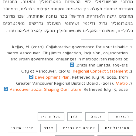
מרחבי טריטוריאלי לפי הרשויות במטרופולין והאזור. התכנית
מעודדת שיתופי פעולה בין הרשויות ומקסום יעילות כלכלית, ובמספר
תחומים גישת ה’אזוריות החדשה’ כבר נותנת אותותיה, שכן מדובר
במטרופולין גדול ודינמי ושיתופי הפעולה נדרשים מאינטרסים
כלכליים, ממשברי האקלים שהמטרופולין מבקש להגיב אליהם ועוד.
Kellas, H. (2010). Collaborative governance for a sustainable
metro Vancouver. City limits collection, inclusion, collaboration
and urban governance: challenges in metropolitan regions of
Brazil and Canada. 199-212.
City of Vancouver. (2013).
Regional Context Statement
Development Plan
. Retrieved July 15, 2022, from
Greater Vancouver Regional District Board . (2011),
Metro
Vancouver 2040: Shaping Our Future.
Retrieved July 15, 2022
דמוגרפיה
ונקובר
חזון
מטרופולין
מטרופולינים
צמיחה דמוגרפית
קנדה
תכנון אזורי