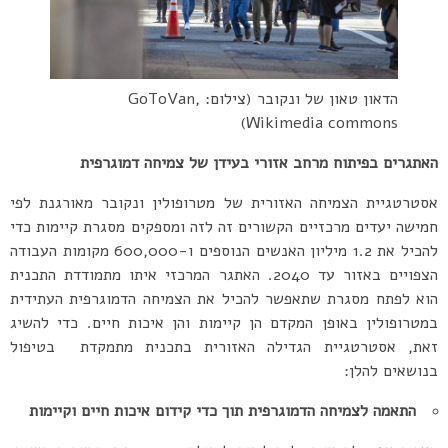
הדאון טאון של ונקובר (צילום: GoToVan,
Wikimedia commons)
האתגרים בפיתוח מרחב אזורי בעידן של צמיחה דמוגרפית
אסטרטגיית הצמיחה האזורית של מטרופולין ונקובר מאורגנת לפי
חמישה יעדים מרכזיים הקשורים זה לזה ומספקים מסגרת קיימות כדי
להכיל את 1.2 מיליון האנשים הנוספים ו-600,000 מקומות העבודה
הצפויים באזור עד 2040. האתגר המרכזי איתו מתמודדת התכנית
הוא לפתח מסגרת שתאפשר להכיל את הצמיחה הדמוגרפית העתידית
במטרופולין באופן המקדם הן קיימות והן איכות חיים. כדי להשיג
זאת, אסטרטגיית הגדילה האזורית בתכנית מתמקדת בטיפול
בנושאים להלן:
התאמה לצמיחה הדמוגרפית תוך כדי קידום איכות חיים וקיימות