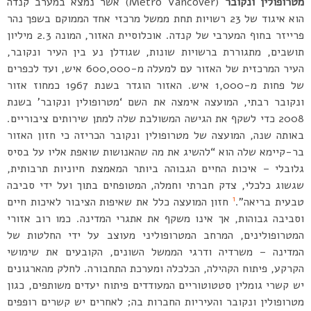
מטרופולין ונקובר
(Metro Vancover) אשר נמצא במערב קנדה
הוא איגוד של 23 רשויות תחת ממשל מרכזי אחד הממוקם בשפך נהר
פרייזר בחוף המערבי של קנדה. אוכלוסיית האזור, המונה 2.3 מיליון
תושבים, מתגוררת ברשויות שונות, שגודלן נע בין העיר ונקובר,
העיר המרכזית של האזור עם למעלה מ-600,000 איש, ועד לכפרים
של פחות מ-1,000 איש. האזור הוגדר בשנת 1967 כמחוז אזור
ונקובר רבתי, המועצה אימצה את השם ‘מטרופולין ונקובר’ בשנת
2008 כדי לשקף את הגישה המשולבת שלה למתן שירותים ציבוריים.
באותה שנה, המועצה של מטרופולין ונקובר הכריזה כי חזון האזור
בר-קיימא שלה הוא “להשיג את מה שהאנושות שואפת אליו על בסיס
גלובלי – איכות החיים הגבוהה ביותר המאמצת חיוניות תרבותית,
שגשוג כלכלי, צדק חברתי וחמלה, המטופחים בתוך ועל ידי סביבה
1
טבעית בריאה”.
חזון המועצה כלל את שאיפות הציבור לאיכות חיים
וסביבה גבוהות, אך אינו משקף את אתגרי המדינה. כמו רוב אזורי
המטרופולינים, המרחב המטרופוליני מעוצב על ידי החלטות של
המדינה – משרדיה ודרגי הממשל השונים, הקובעים את שימושי
הקרקע, פיתוח הקהילה, הכלכלה ומערכת התחבורה. לחלק מהארגונים
יש קשרי גומלין סטטוטוריים המעודדים פיתוח יעדים משותפים, כגון
מטרופולין ונקובר והעיריות החברות בה; לאחרים יש קשרים רופפים