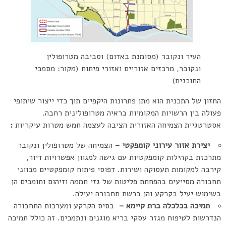
העיר ונקובר (מסומנת באדום) וסביבה מטרופולין
ונקובר, מרכזים אזוריים ואזורי פיתוח (מקור: מסמכי
התוכנית)
החזון של התכנית הוא מתן פתרונות היקפיים תוך כדי ייצור שיתופי
פעולה בין הרשויות המקומיות בראיה מטרופולינית רחבה.
אסטרטגיית הצמיחה האזורית הציבה לעצמה חמש מטרות עיקריות
:
יצירת אזור עירוני קומפקטי –
הצמיחה של מטרופולין ונקובר
מתרכזת בקהילות קומפקטיות עם גישה למגוון אפשרויות דיור,
קירבה למקומות תעסוקה ושירות. דפוסי פיתוח קומפקטיים מכווני
תחבורה מסייעים בהפחתת פליטות של גזי חממה וזיהום ותומכים הן
בשימוש יעיל בקרקע והן ברשת תחבורה יעילה.
תמיכה בכלכלה ברת קיימא –
בסיס הקרקע ומערכות התחבורה
הנדרשות לטיפוח מגזר עסקי בריא מוגנים ונתמכים. זה כולל תמיכה