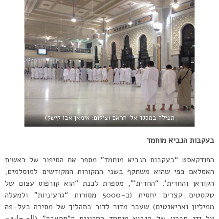
תפילה במסגד אל-חראם (צילום: אימאן אבו קישק)
בעקבות הנביא מוחמד
הפודקאסט “בעקבות הנביא מוחמד” מספר את הסיפור של ראשית
האסלאם כפי שהוא משתקף בשני המקורות המקודשים למוסלמים,
הקוראן והחדית’. “החדית'”, מספרת לבנת “הוא קורפוס עצום של
טקסטים קצרים יחסית (כ-5000 מסורות “גרעיניות” ולמעלה
ממיליון ואריאנטים) שעבר מדור לדור בתהליך של מסירה בעל-פה
על ידי חבריו של הנביא מוחמד המכונים ה”סחאבה” (الصحابة-