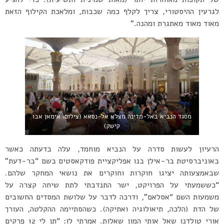
לגרעין ההיסטורי, צריך לקלף כמה שכבות, ומלאכת הקילוף הזאת
מאוד מאוד מאתגרת ומהנה.”
מסגד הנביא באל-מדינה מצלא אל-נסאא (צילום: אימאן אבו
קישק)
הרעיון לעשות סדרה על הנביא מוחמד, עלה בדעתה כאשר
באוניברסיטת בר-אילן בנו אפליקציית פודקאסטים בשם “בר-דעת”
שבאמצעותה יציגו חוקרות וחוקרים את נושאי המחקר שלהם.
“כששמעתי על הפרויקט, ישר התנדבתי לתת שיחה קצרה על
משמעות השם “אסלאם”, ודרכה לדבר על שלושת המסדים החשובים
של הדת (הלכה, תיאולוגיה ואתיקה). כשהסתיימה ההקלטה, העורך
אורי טולדנו שאל אותי המון שאלות. אמרתי לו: “תן לי 12 פרקים