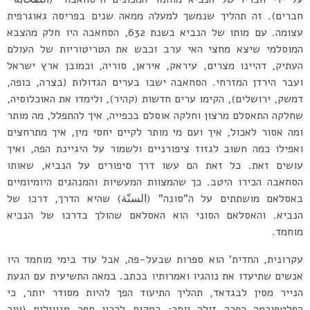
חברים). זה תהליך שנמשך למעלה ממאה שנים בפריסה גאוגרפית
עצומה. עם מותו של הנביא בשנת 632, הסחאבה היו חלק מהצבא
המוסלמי שיצא מחצי האי ערב וכבש את הטריטוריות של העולם
העתיק, דהיינו מצרים, עיראק, איראן, סוריה, וכמובן ארץ ישראל
ועבר הירדן המזרחי. הסחאבה ישבו בערים הגדולות (בצרה, כופה,
דמשק, ירושלים), הקימו ערים חדשות (קהיר), ולימדו את האוכלוסיה,
שחלקה התאסלם מרצון וחלקה אוסלם בכפייה, איך להתפלל, מה מותר
ומה אסור לאכול, איך ועם מי מותר לקיים יחסי מין, איך מתרחצים
ואפילו כמה חשוב לגזוז ציפורניים ולשמור על היגיינת הפה, ואיך
עושים זאת. כל זאת הם עשו דרך סיפורים על הנביא, שאותו
הסחאבה הכירו היטב. כך שהמצוות המעשיות והמנהגים היומיומיים
באסלאם מושתתים על ה”סונה” (السنّة) שהיא הדרך, דרכו של
הנביא. והאסלאם הסוני הוא האסלאם שהולך בדרכו של הנביא
מוחמד.
עקרונית, החדית’ הוא ספרות שבעל-פה, אבל עוד בימי מוחמד היו
אנשים שתיעדו את נוהגיו ואמרותיו בכתב. במאה התשיעית עם הגעת
הנייר מסין לבגדאד, תהליך התיעוד הפך להיות מסודר יותר, כי
הפלטפורמה הפכה זולה יותר: במקום להכין ספר מגווילים (עור