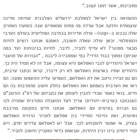
מסביבתו, אשר זמנו קצוב.”
ההשוואה בין ישראל לממלכת ירושלים הצלבנית שהיתה מדינה
עוצמתית וחזקה אבל שרדה פה פחות ממאתיים שנה (המעוז האחרון
שלה נכבש ב-1291)– עולה תדירות בכתיבה הפוליטית בעולם הערבי
והמוסלמי. וכאן עולה שאלה חשובה, האמנם אנחנו רוצים להיות
מבצר מסוגר? לא עדיף להכיר, לדבר, לחיות בנינוחות (עד כמה
שניתן) ומתוך כבוד הדדי? כפי שמסבירה ליבנת , “הבורות של תושבי
ישראל היהודיים לגבי האסלאם היא עצומה, אבל זה לא תמיד היה כך.
היהודים שחיו בארצות האסלאם לא רק דיברו, קראו וכתבו ערבית,
הם גם הכירו היטב את דת האסלאם, השפיעו עליה והושפעו ממנה. הם
ראו את הערבית כשפתם ואת האסלאם כחלק חשוב מהתרבות בה הם
חיים. בואי נאמר שכדי להבין לעומק את כתביהם של רס”ג והרמב”ם
(שנכתבו בערבית-יהודית) צריך לצד ההשכלה התורנית שתהיה לנו
גם הכרות בסיסית עם האסלאם. אנחנו חיים בתקופה מורכבת
וסוערת, ואת הזיהוי המיידי בין אסלאם לטרור הרוויח האסלאם
בצדק. אי אפשר להתכחש לכך. אבל יש לאסלאם צדדים יפים, ויש
קווי דימיון בינו ובין היהדות, שבאמת כדאי ומעניין וחשוב להכיר.”