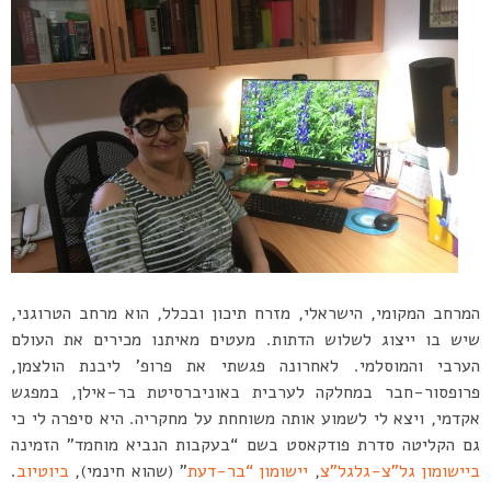
המרחב המקומי, הישראלי, מזרח תיכון ובכלל, הוא מרחב הטרוגני,
שיש בו ייצוג לשלוש הדתות. מעטים מאיתנו מכירים את העולם
הערבי והמוסלמי. לאחרונה פגשתי את פרופ’ ליבנת הולצמן,
פרופסור-חבר במחלקה לערבית באוניברסיטת בר-אילן, במפגש
אקדמי, ויצא לי לשמוע אותה משוחחת על מחקריה. היא סיפרה לי כי
גם הקליטה סדרת פודקאסט בשם “בעקבות הנביא מוחמד” הזמינה
ביישומון גל”צ-גלגל”צ
,
יישומון “בר-דעת
” (שהוא חינמי),
ביוטיוב
.