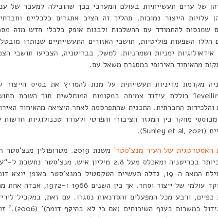
יהן של ערים תעשייתיות בעולם המערבי בכך שהובילה למעבר של ענפ
 עלויות הייצור נמוכות. תהליך זה הציב אתגרים כלכליים וחברתיי
ם שמנסות להתמודד עם ההשלכות ולבנות אופק כלכלי חדש מזה מספ
ם הללו השפעות פוליטיות, תושבי האזורים התעשייתיים שנותרו מובטלי
אידאולוגיות ימניות ושמרניות. למשל, בבריטניה, הצביעו תושבי הצפו
ות מהאיחוד האירופי במסגרת משאל עם.
יה מקדמת מדיניות תעשייתית על מנת להמריץ את בסיס הייצור ש
המדינה. מדיניות ה-‘levelling up’ כוללת עידוד צמיחה במקומות המוחלשים תוך השבת תחו
ת והלכידות החברתית. התכנית שהתפרסמה לאחר היציאה מהאיחוד האירופ
מבוססי מחקר בין המגזר הציבורי והפרטי ולעודד טכנולוגיות חדשות ע
Sunl).
1
 האסטרטגית של העיר מנצ’סטר
משנת 2019. מטרופולין מנצ’סטר ה
אחד מערי-האזור הגדולים ביותר בבריטניה ומאכלס מעל 2.8 מיליון איש. מנצ’סטר נחשבת ל-
התעשייתית הראשונה”. בתחילת המאה ה-19, גדלה תעשיית הטקסטיל במנצ’סטר באופן יוצא דו
העיר צמחה מאוד והפכה למוקד עולמי של ייצור וסחר. אך בין השנים 1966 ו-1972, א
כפיים, ורבע מכל המפעלים והסדנאות נסגרו. עם זאת, במקביל ליריד
2
ול במשרות בענף השירותים (אם כי לא בהיקף דומה)’ (2006).
זוה