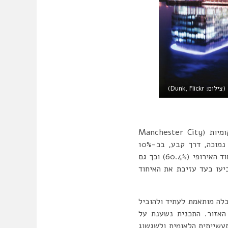
Dunk, F)
נכון לשנת 2019 העיר מנצ’סטר היא העיר ה-6 בדירוג העוני בבריטניה, מבין 326 רשויות מקומיות (Manchester City
במטרופולין מנצ’סטר קיים אי שוויון כלכלי וחברתי משמעותי, הפרודוקטיביות באזור נמוכה, דרך קבע, בכ-10%
מהממוצע הלאומי (aecom.com). בהיבט הפוליטי תושבי העיר מנצ’סטר עצמה בחרו להישאר באיחוד האירופי (60.4%) וכך גם
ביעו בעד עזיבת את האיחוד
 מטרופולין מנצ’סטר (ה-GMCA) נועדה לקדם כלכלה מותאמת לעתיד ולהוביל
האזור. התכנית נשענת על
עשייתית הלאומית ולשגשוג