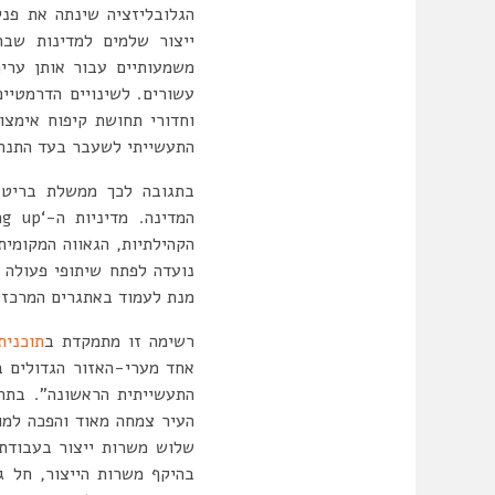
הגלובליזציה שינתה את פנ
ייצור שלמים למדינות שבהן
משמעותיים עבור אותן ערי
עשורים. לשינויים הדרמטיי
וחדורי תחושת קיפוח אימצו 
התעשייתי לשעבר בעד התנתק
בתגובה לכך ממשלת בריטנ
הקהילתיות, הגאווה המקומי
נועדה לפתח שיתופי פעולה 
מנת לעמוד באתגרים המרכזיים (ey et al, 2021
רשימה זו מתמקדת ב
תוכנית
שלוש משרות ייצור בעבודת 
בהיקף משרות הייצור, חל גיד