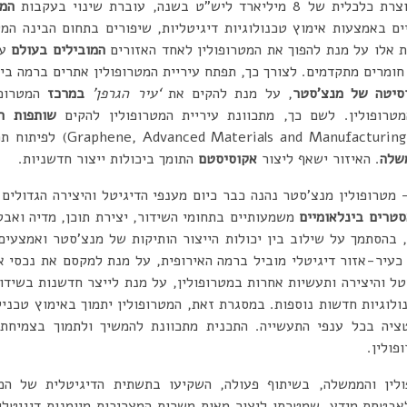
המה
ים באמצעות אימוץ טכנולוגיות דיגיטליות, שיפורים בתחום הבינה המל
 אלו על מנת להפוך את המטרופולין לאחד האזורים
המובילים
בעולם
עב
חומרים מתקדמים. לצורך כך, תפתח עיריית המטרופולין אתרים ברמה בי
סיטה של מנצ’סטר
, על מנת להקים את
‘עיר הגרפן’
במרכז
המטרופו
רופולין. לשם כך, מתכוונת עיריית המטרופולין להקים
שותפות ח
(and Manufacturing Alliance
שלה
. האיזור ישאף ליצור
אקוסיסטם
התומך ביכולות ייצור חדשניות.
מטרופולין מנצ’סטר נהנה כבר כיום מענפי הדיגיטל והיצירה הגדולים 
טרים בינלאומיים
משמעותיים בתחומי השידור, יצירת תוכן, מדיה ואב
חדשים כגון e-commerce, בהסתמך על שילוב בין יכולות הייצור הותיקות של מנצ’סטר ו
 כעיר-אזור דיגיטלי מוביל ברמה האירופית, על מנת למקסם את נכסי א
ל והיצירה ותעשיות אחרות במטרופולין, על מנת לייצר חדשנות בשידור,
ינטק וטכנולוגיות חדשות נוספות. במסגרת זאת, המטרופולין יתמוך באימוץ ט
גטציה בכל ענפי התעשייה. התכנית מתכוונת להמשיך ולתמוך בצמיחת
פולין.
ולין והממשלה, בשיתוף פעולה, השקיעו בתשתית הדיגיטלית של המטר
אבטחת מידע, שמטרתו ליצור מאות משרות המצריכות מיומנות דיגיטלית