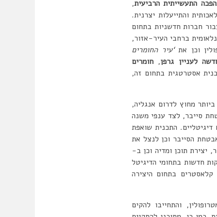
פכה התעשייתית הרביעית
,
אכותית והתייעלות יצרנית.
ור חברות חדשניות בתחום
נלאומית ברחבי העיר-אזור,
לין וכן את
‘עיר החומרים
דשה לעניין גרפן
,
חומרים
Graphene, Advanced Materials ) לפיתוח תכנית אסטרטגית בתחום זה,
ביותר מחוץ לדרום אנגליה,
טחת סייבר, לצד ענפי משנה
אמצעים דיגיטליים. התכנית שואפת
בטחת הסייבר וכן לנצל את
 יצירת תוכן ומדיה וכן ב-
כניקות חדשות בתחומי הדיגיטל
 קלאסטרים בתחום היצירה
ופולין, והתחייבו להקים
. כמו כן, מתוכנן להתקיים