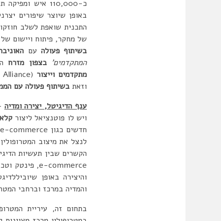
כ-110,000 איש ומפיקה תוצרת כלכלית של 8 מיליארד ליש”ט בשנה, עוברת שינוי בעקבות
באופן שיוצר שיפורים יצרני
התכנית שואפת לשלב חוזקות
של מחקר, פיתוח ויישום של 
בשיתוף פעולה
עם
האוניבר
המתקדמים’
בצפון מזרח
המט
מתקדמים וייצור
וזאת
בשיתוף פעולה עם הממ
ענף הדיגיטל, יצירה
ומדיה
– 
ויש לו פוטנציאל ליצור
קלאס
לנצל את מיצוב המטרופולין
הקשרים שבין תעשיות הדיגיט
e-commerce, פ
והיצירה באופן שיוביללדי
והמדיה במרכז וברחבי המטרו
בתחום זה, עיריית המטרופ
במטרופולין מרכז מצוינות ל