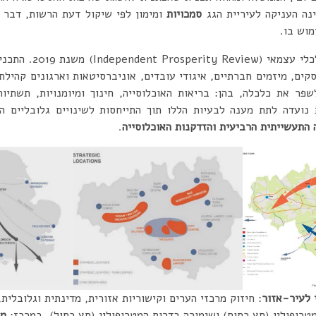
ינה העניקה לעיריית הגג
סמכויות
ומימון לפי שיקול דעת הרשות, דבר 
מוש בו.
התכנית מתבססת על דוח כ
קים, מיזמים חברתיים, איגודי עובדים, אוניברסיטאות וארגונים קהילת
פר את כלכלה, בהן: בריאות האוכלוסייה, חינוך ומיומנויות, תשתיות,
נועדה לתת מענה לבעיות הללו תוך התייחסות לשינויים גלובליים 
ה התעשייתית הרביעית והזדקנות האוכלוסייה
.
 לעיר-אזור
: חיזוק מרכזי הערים וקישוריות אזורית, מדינתית וגלובלית
טרופולין (חץ כתום) ושימורה בדרום המטרופולין (חץ כחול). במרכז:
מו