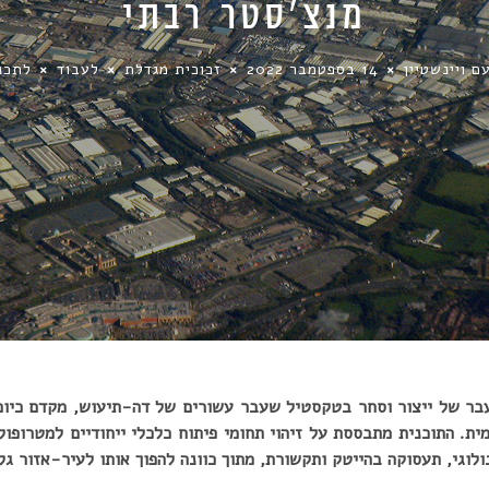
מנצ’סטר רבתי
ם ויינשטיין
14 בספטמבר 2022
זכוכית מגדלת
לעבוד
לתכנ
עבר של ייצור וסחר בטקסטיל שעבר עשורים של דה-תיעוש, מקדם כיום
ת. התוכנית מתבססת על זיהוי תחומי פיתוח כלכלי ייחודיים למטרופולי
לוגי, תעסוקה בהייטק ותקשורת, מתוך כוונה להפוך אותו לעיר-אזור גל