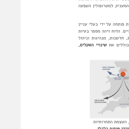
המעניק למטרופולין השפעה
לכלי עצמאי (Independent Prosperity Review) משנת 2019. התכנית פותחה על ידי בעלי עניין
יים. הדוח זיהה מספר בעיות
 חדשנות, מנהיגות וניהול
הכוללים את
שינויי האקלים,
, העצמת התחרותיות
קדי פיתוח כלכלי