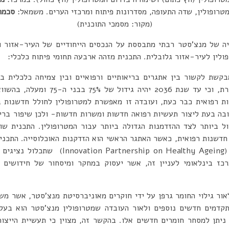
מטרופולין, שדה התעופה, מסדרונות פיתוח ומרכזי הערים. משמאל:
סכמת
(מקור: מסמכי התוכנית)
 של מנצ’סטר רבתי מתבססת על הנכסים הייחודיים של העיר-אזור וה
פולין לעיר-אזור גלובלית. התכנית מזהה ארבעה תחומי פיתוח כלכלי:
קשת לקשור בין אתגרים בריאותיים ורפואיים ובין צמיחה כלכלית במ
ת רפואית כבר כעת, ועובדה זו מאפשרת למטרופולין לחולל חדשנות 
בה בעת ליצור תעשיות רפואה חדשות ומשרות חדשות- ולכן שיפור בריא
ל ביותר לצד ההזדמנות הגדולה ביותר עבור המטרופולין. התכנית שו
חדשנות רפואית, כאשר האתגר הראשי הוא הזדקנות האוכלוסייה. התכני
לחדשנות בהתבגרות בריאה (p on Healthy Ageing
ז בינלאומי לעניין זה, אשר יעסוק במחקר ומיסחור של חידושים ר
ור גילוי החומר גרפן על ידי חוקרים מאוניברסיטת מנצ’סטר, אשר מש
תקדמים חדשים נוספים ולאור העובדה שמטרופולין מנצ’סטר הוא בעל 
 ניתן למסחר חומרים חדשים אלו. בהקשר זה, מצוין כי תעשיית הייצו