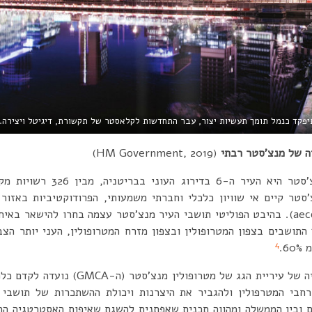
ד כנמל תומך תעשיות יצור, עבר התחדשות לקלאסטר של תקשורת, דיגיטל ויצירה. (צילום: lickr
ה של מנצ’סטר רבתי
(HM Government, 2019)
התושבים בצפון המטרופולין ובצפון מזרח המטרופולין, העני יותר הצ
4
6.
התכנית האסטרטגית לתעשייה של עיריית הגג של
חבי המטרפולין ולהגביר את היצרנות ויכולת ההשתכרות של תושבי 
ים ובין הממשלה ומהווה תכנית שאפתנית להשגת שאיפות האסטרטגיה הת