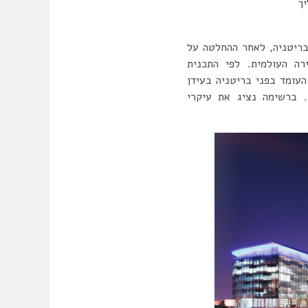
ך
ריטניה, לאחר ההחלטה על
רה העולמית. לפי התכנית
עומד בפני בריטניה בעידן
קזיט, הוא הפיכת כלכלתה למצליחה, תחרותית ופתוחה יותר (publishing.service.gov.uk). ברשימה נציג את עיקרי