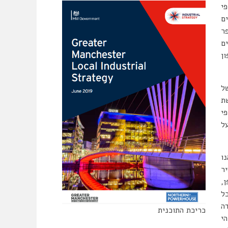
י
ם
ר
ם
ן
ל
שת
י
ל
נו
“עיר
פן,
בדה אחת מכל
ה
כריכת התוכנית
י