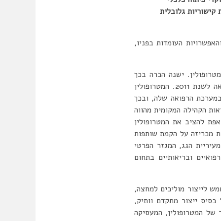
 קישוריות גלובלית
אפשרויות העומדות בפניו,
טרופולין. ישנה הכרה בכך
שאוכלוסיית מנצ’סטר מתבגרת, וכי עד שנת 2036 יהיה גידול של 75% בבני ה-75 ומעלה, בהשוואה לשנת 2011. המטרופולין
במערכת הרפואה שלה, ובכך
ות הקהילה המקומית מהווה
אפת להציב את המטרופולין
ת מכריזה על הקמת שותפות
Innovation Partnershi) שתכלול נציגים מעיריית הגג, המגזר הפרטי
פואיים ובריאותיים בתחום
מש לייצור מוליכים למחצה,
בסיס ייצור מתקדם וותיק,
ר של המטרופולין, המעסיקה