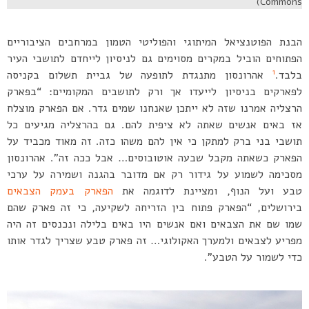
Commons)
הבנת הפוטנציאל המיתוגי והפוליטי הטמון במרחבים הציבוריים
הפתוחים הוביל במקרים מסוימים גם לניסיון לייחדם לתושבי העיר
1
בלבד.
אהרונסון מתנגדת לתופעה של גביית תשלום בקניסה
לפארקים בניסיון לייעדו אך ורק לתושבים המקומיים: “בפארק
הרצליה אמרנו שזה לא ייתכן שאנחנו שמים גדר. אם הפארק מוצלח
אז באים אנשים שאתה לא ציפית להם. גם בהרצליה מגיעים כל
תושבי בני ברק למתקן כי אין להם משהו כזה. זה מאוד מכביד על
הפארק כשאתה מקבל שבעה אוטובוסים… אבל ככה זה”. אהרונסון
מסכימה לשמוע על גידור רק אם מדובר בהגנה ושמירה על ערכי
טבע ועל הנוף, ומציינת לדוגמה את
הפארק בעמק הצבאים
בירושלים, “הפארק פתוח בין הזריחה לשקיעה, כי זה פארק שהם
שמו שם את הצבאים ואם אנשים היו באים בלילה ונכנסים זה היה
מפריע לצבאים ולמערך האקולוגי… זה פארק טבע שצריך לגדר אותו
כדי לשמור על הטבע”.