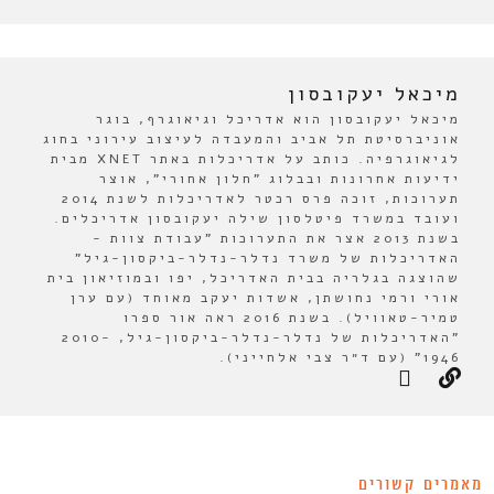
מיכאל יעקובסון
מיכאל יעקובסון הוא אדריכל וגיאוגרף, בוגר
אוניברסיטת תל אביב והמעבדה לעיצוב עירוני בחוג
לגיאוגרפיה. כותב על אדריכלות באתר XNET מבית
ידיעות אחרונות ובבלוג "חלון אחורי", אוצר
תערוכות, זוכה פרס רכטר לאדריכלות לשנת 2014
ועובד במשרד פיטלסון שילה יעקובסון אדריכלים.
בשנת 2013 אצר את התערוכות "עבודת צוות -
האדריכלות של משרד נדלר-נדלר-ביקסון-גיל"
שהוצגה בגלריה בבית האדריכל, יפו ובמוזיאון בית
אורי ורמי נחושתן, אשדות יעקב מאוחד (עם ערן
טמיר-טאוויל). בשנת 2016 ראה אור ספרו
"האדריכלות של נדלר-נדלר-ביקסון-גיל, 2010-
1946" (עם ד״ר צבי אלחייני).
מאמרים קשורים