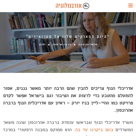
“היום הפארקים שלנו על סטרואידים”
מיכאל יעקובסון
27 בינואר 2016
לתכנן
אדריכלי הנוף צריכים להבין שהם הרבה יותר מאשר גננים, אסור
להתעלם מהטבע כדי לרצות את הציבור וגם בישראל אפשר לקדם
פרויקט כמו ההיי-ליין בניו יורק – ראיון עם אדריכלית הנוף ברברה
אהרונסון.
משרד אדריכלי הנוף שבראשו עומדת ברברה אהרונסון שונה משאר
המשרדים
בהם ביקרנו עד כה.
הוא ממוקם במבנה היסטורי במרכז