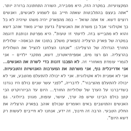
המקצועיות. במקרה הזה, היא מסבירה, השורה התחתונה ברורה יותר.
“אתה בעצם בהתלבטות שאתה חייב גם לשמוע לאנשים, ואנשים
רוצים דשא. אז אתה שואל – כמה מהפארק יהיה משהו שיהיה לא כל
כך אקולוגי אבל כן משרת את האנשים? גדעון שריג מאוד אוהב דשא
והוא לא מתבייש בזה. לדעתי זו טעות”. היא מפרטת ונותנת דוגמה
במקרה של פארק הרצליה (הפארק משלב בתוכו את הבאסה- שלולית
החורף הגדולה של הרצליה): “אנחנו הצלחנו להציל את השלולית
בהרצליה. הם רצו מים, אמפיתיאטרון, דשא, מתקני ילדים – אני
לגמרי עומדת מאחורי זה.
לא הפכנו זונות כדי לשרת את האנשים…
אני אדריכלית נוף, אני משרתת את המערכות האנושיות והטבעיות.
אני לא אמנית ולא אקולוגית. אני לא יכולה להתעלם מהטבע, אני לא
יכולה להתעלם מהציבור”. לדבריה, “לפני עשר שנים כולם היו נגדנו
כשדיברנו על הערך של שלוליות החורף… היום עד הביורוקרט הכי
קטן כולם הבינו שיש פה ערך, עושר, עופות, מגוון ביולוגי. גם
האנשים והתושבים באים ואומרים שכולם אוהב בפארק הרצליה את
החלק הטבעי. הרבה זה חינוך, זה ידע, אנחנו לא חייבים לעשות רק
דשא היום”.