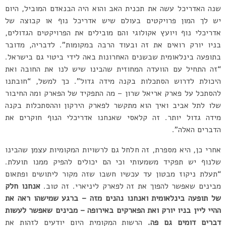
שנה האדריכל עשה את תכנית האב והוא היה הבנאדם המוביל, היום
יש לך המון פרויקטים בעולם שיש אדריכל נוף או קבוצה של
אדריכלי נוף ויועץ אקולוגי והם מובילים את הפרויקטים הגדולים,
בניו יורק רואים את זה ובעוד הרבה במקומות”. לדבריה, מדובר
בתופעה בינלאומית שבשנים האחרונות באה לידי ביטוי גם בישראל.
“זה התחיל עם הוועדה המחוזית שהבינו שיש לנו את החובה ואת
היכולת לדרוש הסתכלות בקנה מידה גדול”. כך למשל, “חובתנו
להסתכל על פארק אריאל שרון – מה התפקיד של הפארק ומה החיבור
שלו לתל אביב ואיך הוא מתקשר לפארק הירקון וההסתכלות בקנה
מידה גדול יותר. זה קלאסי שאנחנו אדריכלי הנוף חוקרים את
הדברים האלה”.
אחרי כן, היא מספרת, זה חלחל גם לרשויות המקומיות עצמן שהבינו
שלנוף יש תפקיד משמעותי וכי הם יכולים להפיק ממנו תועלת.
“תעלת ניקוז מבטון עד עכשיו חשבו שזה מקור ליתושים ופתאום
מבינים שאפשר להפוך את זה לפארק ליניארי. זה טוב.
אנחנו חלק
של תופעה בינלאומית ואנחנו נהנים מזה – ברגע שמישהו ראה את
ההיי ליין בניו יורק ואת הפארקים באירופה – מבינים שאפשר לעשות
דברים דומים גם פה.
הרשות המקומית היום יודעים לזהות את