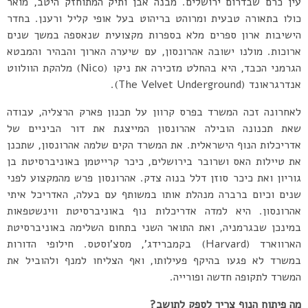
עין כרם שבדרום ירושלים. מבנה אבן ותיק המתוחזק היטב, מואר
כולו בתאורה טבעית ומרוהט בריהוט בעל אופי קליל ורענן. בחדר
הישיבות ארון ספרים מלא בספרות מקצועית שנאספה במשך שנים
ארוכות. מולנו ישובה אהרונסון, עם שיערה הארוך והבהיר והמבטא
הגרמני הכבד, היא בהחלט מזכירה את ניקו (Nico) מלהקת הוולווט
אנדרגראונד (The Velvet Underground).
לאחרונה זכה המשרד בפרס קרוון על תכנון פארק הרצליה, עבודה
שאת תכנונה הובילה אהרונסון המייצגת את דור הביניים של
אדריכלות הנוף הישראלית. את המשרד הקים שלמה אהרונסון, שתכנן
את טיילות האס ושרובר בירושלים, כיכר קרייטמן באוניברסיטת בן
גוריון ואת כיכר סוזן דלל בנוה צדק. אהרונסון פרש מהמקצוע לפני
שנים וכיום ברברה מנהלת אותו במשותף עם בעלה, האדריכל איתי
אהרונסון. היא למדה אדריכלות נוף באוניברסיטת ווינשטפאות
במינכן שבגרמניה, ואת התואר השני בתחום השלימה באוניברסיטת
הארווארד (Harvard) בקמברידג’, מסצ’וסטס. חילופי הדורות
במשרד לא פגעו בהיקף פעילותו, ואף הצליחו למנף ולהוביל את
המשרד לתקופה חדשה ופורייה.
מה פיתוח הנוף צריך לספק לתושב?