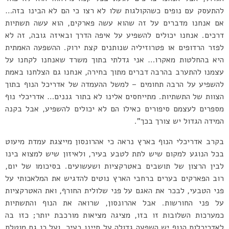
להתעסק עם נופים כשהקולגות שלו לא רצו כי הם לא הבינו בזה…
אם אנחנו מדברים על זה שהוא עשה פארקים, הוא עשה תשתיות
דרכים. אנחנו יכולים להשפיע על איפה הדרך ובאיזה גובה, זה לא
לפזר הרדופים או פטרוזיליה שנותנים קצת ירוק. ההשפעה האמתית
היא בהחלטות מאקרו… אני גדלתי בתוך משרד שאנחנו לקחנו על
עצמנו להתערב בהרבה דברים מתוך בחירה, אנחנו גם הצלחנו באמת
להשפיע על הרבה תחומים – למשל ההעמדה של אדריכל הנוף בתוך
הצוות של התשתיות. מתייחסים אלינו לא בתור גננים… אדריכלי נוף
מספרים לעצמם סיפורים כאילו הם לא יכולים להשפיע, אבל בקנה
המידה הגדול יש צורך בכך”.
בקרב אדריכלי הנוף בארץ נראה כי אהרונסון מייצגת עמדת מיעוט
בכל הנוגע למקום שיש לתת לטבע בעיר, ולאיזון שיש למצוא בינו
לבין הרצון של תושבים באטרקציות ושעשועים. בסיכומו של יום,
רוב הפארקים בערים ברחבי הארץ נוטים להדגיש את המלאכותי על
פני הטבעי, לבכר את האגם על פני שלולית החורף, ואת האטרקציות
על פני החורשות. אבל אהרונסון, שרואה את הנוף והתשתיות
כמערכות השלובות זו בזו, מציגה מציאות מורכבת יותר; כזו בה
לאדריכלות הנוף יש השפעה גדולה על חיינו בעיר, ועל כן גם מוטלת