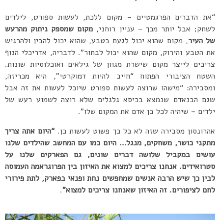
“את הדברים הפרגמטיים – מקום ללכת, לעשות ספורט, לילדים
לשחק; אבל יותר מכך – עניין רוחני,
מקום שמספק ניתוק מהרעש
של העיר
, מקום שהוא יכול לגעת בטבע, שהוא יכול להבין ולהרגיש
את הטבע והירוק, מקום שהוא יכול לבחור”. לדבריה, אדריכלי הנוף
צריכים לייצר מקום שישרת מגוון של גילאים ואוכלוסיות שונות.
השטח הציבורי הפתוח “חייב להיות דמוקרטי”, היא מכריזה,
ומסבירה: “מישהו שרוצה לעשות ספורט שיוכל לעשות את זה אבל
שגם הבנאדם שנמצא בכיסא גלגלים שלא רוצה לשמוע רעש של
ילדים – שיהיה לכל בן אדם את המקום שלו”.
אהרונסון מסבירה שזה לא כל כך פשוט לעשות כן.
“היום אתה צריך
מתקני כושר, משחקים, מנגל… היום כמו עם המחשב שהילדים שלנו
עושים במקביל שלושה דברים שונים, גם הפארקים שלנו על
סטרואידים. אנחנו צריכים למצוא את האיזון בין הפרוגראמה העמוסה
לבין כך שיש הרבה אנשים שמחפשים נחת ופנאי בפארק, לתת פירורי
לחם לציפורים. זה האיזון שאנחנו צריכים למצוא”
.