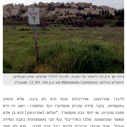
גידור אך ורק כדי לשמור על הטבע, לא כדי להדיר אנשים. עמק הצבאים,
ירושלים (צילום: Yuvalr, CC BY-SA 3.0 via Wikimedia Commons)
לדברי אהרונסון, אדריכלות הנוף היא לא גינון, אלא עיסוק
בתשתיות, בקני מידה שונים מהמיקרו ועד המאקרו- ואת זה היא
ספגה מהבית; או יותר נכון מהמשרד. “שלמה [אהרונסון] הוא בן אדם
שאמר שההשפעה שלנו כאדריכלי נוף הכי משמעותית בקנה המידה
הגדול, אבל אנחנו צריכים לגעת בכל קנה מידה… הוא לא פחד