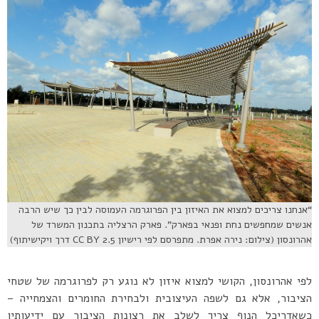
“אנחנו צריכים למצוא את האיזון בין הפרוגרמה העמוסה לבין כך שיש הרבה
אנשים שמחפשים נחת ופנאי בפארק”. פארק הרצליה בתכנון המשרד של
אהרונסון (צילום: נירה אפרת. מתפרסם לפי רישיון CC BY 2.5 דרך ויקישיתוף)
לפי אהרונסון, הקושי למצוא איזון לא נוגע רק לפרוגרמה של שטחי
הציבור, אלא גם לשפה העיצובית ולבחירת החומרים והצמחייה –
כשאדריכל הנוף צריך לשלב את רצונות הציבור עם ידיעותיו