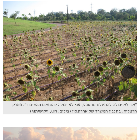
“אני לא יכולה להתעלם מהטבע, אני לא יכולה להתעלם מהציבור”. פארק
הרצליה, בתכנון המשרד של אהרונסון (צילום: Ori, ויקישיתוף)