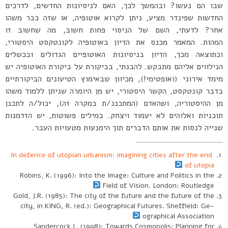
שבו הם נעשו? ובהמשך לכך, האם לניסיונות החדשים, לדרכים
החדשות שפינדר מציע, ניתן לקרוא אוטופיה, או שזה כבר משהו
אחר? לדעתי, השם של הניסוי פחות חשוב, מה שחשוב זו
המהות. המאמר מכנס את הדיון באוטופיה לקונטקסט היסטורי,
וכתוצאה מכך, הדיון בניסיונות האוטופיים הגדולים ובכשלים
הנילווים אליהם מתבקש. להבנתי, בביקורת על ביקורת האוטופיה יש
מימד אירוני (ואופטימי!), מכיוון שבאימוץ הטיעונים הביקורתיים
בדבר קונטקסט, הקשר היסטורי, יש מן היומרה שניתן ללמוד משהו
מן ההיסטוריה, ושהאדם (המתכננ/ת במקרה זה), יכול/ה לתכנן
תוכניות ואלוהים לא יעמוד ויצחק. במילים פשוטות, יש הזדמנות
שנייה לנסות את אותם הדברים תוך הימנעות מטעויות העבר.
In defence of utopian urbanism: imagining cities after the end
of utopia
Robins, K. (1996): Into the Image: Culture and Politics in the
Field of Vision. London: Routledge
Gold, J.R. (1985): The city of the future and the future of the
city, in KING, R. (ed.): Geographical Futures. Sheffield: Ge-
ographical Association
Sandercock.L. (1998): Towards Cosmopolis: Planning for