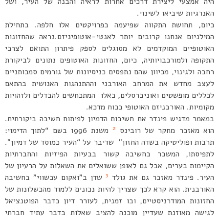
היה אמצעי ליצירת דרכים אחרות לראיה והבנה של העיר, ושל
האנרגיות שיביאו לשינוי.
כיום, תחושת התקווה שפיעמה בפרויקטים אלו חלפה. בתחילת
המילניום אנחנו קרובים יותר לאנטי-אוטופיניזם.נראה שהחזונות
האוטופיים המוקדמים לא מסוגלים לספק פיתרון התואם לצרכי
התקופה ולמורכבויותיה, כיום, החזונות האוטופים נתונים לביקורת
רחבה ולגינוי, מכיוון שהם נתפסים כניסיונות של גורמים סמכותניים
לעצב מחדש את המרחב האורבני וההתנהגות האנושית בהתאם
לכללים מופשטים ואוניברסלים, כאלו המתכחשים להבדלים ולזהויות
מקומיות. האורבניזם האוטופי ככוח מדכא.
במאמר מדגיש פינדר את חשיבות הדמיון לפיתוח חשיבה ביקורתית.
2
הוא מאזכר מחקר של רובינס
משנת 1996 בשם “לתוך הדימוי:
תרבות ופוליטיקה בשדה החזון” שדיבר על “העיר כמוסד של דמיון”.
לתפיסתו, המשבר בחשיבה קשור בבעיות הפיזיות והחברתיות
הקיימות בערים, אבל גם לאופן ששואלים את השאלות על הרעיון של
3
העיר. פינדר מאזכר גם את גולד
שדן ב”ואקום עכשווי” בחשיבה
האורבנית. הוא קרא לכך שצריך להיות נכונים ללמוד מהכשלונות של
החזונות המודרניסטיים, ובו זמנית, לעורר דיון בדבר הפוטנציאל
לגישה מאוזנת שעדיין מוכנה להציב שאלות בדבר עתיד חברתי