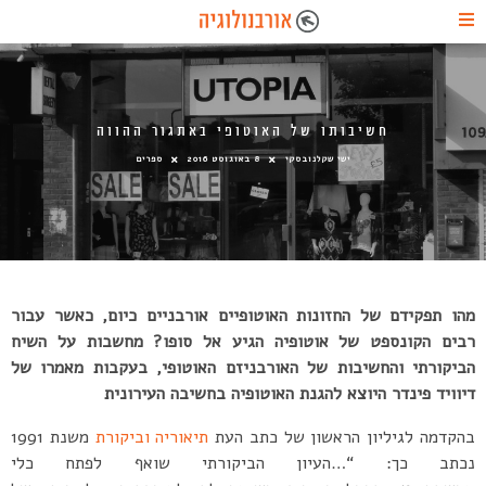
חשיבותו של האוטופי באתגור ההווה
ישי שקלנובסקי
8 באוגוסט 2016
ספרים
מהו תפקידם של החזונות האוטופיים אורבניים כיום, כאשר עבור
רבים הקונספט של אוטופיה הגיע אל סופו? מחשבות על השיח
הביקורתי והחשיבות של האורבניזם האוטופי, בעקבות מאמרו של
דיוויד פינדר היוצא להגנת האוטופיה בחשיבה העירונית
בהקדמה לגיליון הראשון של כתב העת
תיאוריה וביקורת
משנת 1991
נכתב כך: “…העיון הביקורתי שואף לפתח כלי