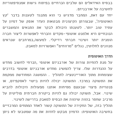
בבסיס האידאלים הם שלבים הכרחיים בפיתוח גישות אמנסיפטוריות
לחשיבה על אורבניזם.
יחד עם זאת, המחבר מדגיש כי הוא מתנגד לטענות בדבר ‘קץ
האוטופיה’, שבצורתן הקיצונית מבטאות העדר אופק של דמיון על
עתיד טוב יותר. לטענתו היכולת לבקר את התנאים והמשברים
הנוכחיים היא אלמנט אוטופי-מקדים והכרחי לאפשרות ליצור חברה
הומנית יותר ושינוי חברתי רדיקלי. למעשה,במרחבים שנראים
מנוונים לחלוטין, נגלים “מרווחים” ואפשרויות למאבק.
הדרך האוטופית
על מנת להחיות צורות של אורבניזם אוטופי ,הכרחי לחשוב מחדש
על ההגדרות שלו. צריך להמשיג מחדש אורבניזם אוטופי בדרכים
שצומחות מתוך האוריינטציה לתהליך . ההמשגה המחודשת ממקמת
את התשוקה במרכז. התשוקה יכולה להיות ביטוי לאסקפיזם, או
פנטזיות פיצוי שבעצם מסיחות אותנו מפעולות היכולות להביא
שינוי. אבל, תשוקה יכולה גם להיות ביקורת חברתית פוליטית על
מרכיב שחסר בהווה שיהווה את הבסיס למאבק בדרישה לשינוי.
תהליך כזה, של החקירה של התשוקה קשור לאחד המתחים המרכזיים
בחשיבה האוטופית: הדמיון מבקש לחזות את מה שמטבעו לא ניתן