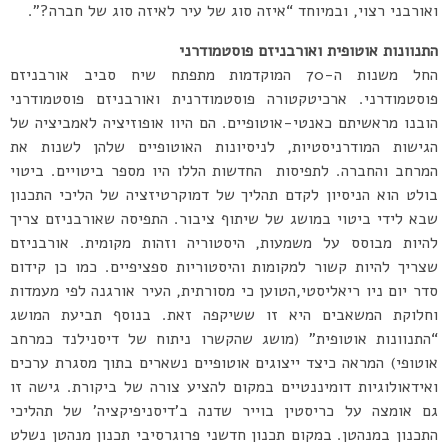
ואורבני רצוי, ובמיוחד “איזה סוג של עיר לאיזה סוג של חברה?”.
התנוונות אוטופית ואורבניזם פוסטמודרני
החל משנות ה-70 המוקדמות מתפתח שיח סביב אורבניזם
פוסטמודרני. ארכיטקטורה פוסטמודרנית ואורבניזם פוסטמודרני
הובנו מראשיתם כאנטי-אוטופיים. הם היוו אופוזיציה לאמביציה של
הגישות המודרניסטיות, לניסיונות האוטופיים שלהן לשנות את
המרחב והחברה. לתפיסות החדשות הללו היו מספר ביטויים. ביטוי
בולט הוא הניסיון לקדם תהליך של דמוקרטיזציה של הליכי התכנון
שבא לידי ביטוי במושג של שיתוף ציבור. התפיסה שאורבניזם צריך
להיות מבוסס על משמעות, היסטוריה וזהות מקומית. אורבניזם
שצריך להיות קשור למקומות והיסטוריות ספציפיים. כמו כן קידום
סדר יום ניו ריאליסטי,הטוען כי מסורתית, העיר אורגנה לפי מעמדות
וחלוקת המשאבים היא זו ששיקפה זאת. בנוסף תביעת המושג
“התנוונות אוטופית” (מושג שהקשרו ניתוח של דיסנילנד כמרחב
אוטופי) המראה כיצד ייצוגים אוטופיים נשארים בתוך מסגרת ערכים
ואידאולוגיות דומיננטיים במקום להציע צורה של ביקורת. גישה זו
גם אומצה על כריסטין בוייר שדנה ב’דיסניפיקציה’ של תהליכי
התכנון במנהטן. במקום תכנון חדשני פרוגרסיבי תכנון מנהטן נשלט