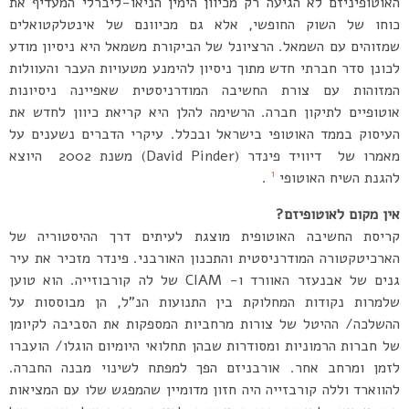
האוטופיניזם לא הגיעה רק מכיוון הימין הניאו-ליברלי המעדיף את
כוחו של השוק החופשי, אלא גם מכיוונם של אינטלקטואלים
שמזוהים עם השמאל. הרציונל של הביקורת משמאל היא ניסיון מודע
לכונן סדר חברתי חדש מתוך ניסיון להימנע מטעויות העבר והעוולות
המזוהות עם צורת החשיבה המודרניסטית שאפיינה ניסיונות
אוטופיים לתיקון חברה. הרשימה להלן היא קריאת כיוון לחדש את
העיסוק בממד האוטופי בישראל ובכלל. עיקרי הדברים נשענים על
מאמרו של דיוויד פינדר (David Pinder) משנת 2002 היוצא
1
להגנת השיח האוטופי
.
אין מקום לאוטופיזם?
קריסת החשיבה האוטופית מוצגת לעיתים דרך ההיסטוריה של
הארכיטקטורה המודרניסטית והתכנון האורבני. פינדר מזכיר את עיר
גנים של אבנעזר האוורד ו- CIAM של לה קורבוזייה. הוא טוען
שלמרות נקודות המחלוקת בין התנועות הנ”ל, הן מבוססות על
ההשלכה/ ההיטל של צורות מרחביות המספקות את הסביבה לקיומן
של חברות הרמוניות ומסודרות שבהן תחלואי היומיום הוגלו/ הועברו
לזמן ומרחב אחר. אורבניזם הפך למפתח לשינוי מבנה החברה.
להווארד וללה קורבזייה היה חזון מדומיין שהמפגש שלו עם המציאות