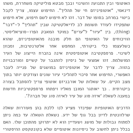
האוטופי ובין התנועה והשינוי ובכך מבטא פוליטיקה משחררת, משהו
דינאמי, “אוטופיניזם חי של תהליך”. החיפוש עצמו, צריך לקבל
ביטוי במרחב בסופו של דבר. זהו לא חיפוש לשם חיפוש, אלא חיפוש
שתפקידו לעודד תשומת לב לדיאלקטיקה שבין “תהליך” ל-“דבר”
(thing), בין “עיור” ל”ערים” כמוקד המאבק הפרו-סוציאליסטי.
הוויכוחים על האוטופי הם חלק מובנה מהאוטופיניזם, שהוא
כשלעצמו כלי ביקורתי, המחפש אחר אלטרנטיבות, ומכוון
לשינוי. פרספקטיבה אוטופיסטית אינה בהכרח הייצוג של העיר
המושלמת. זהו אמצעי של ניסיון להתגבר על קשיים ומורכבויות
בהווה. צריך לדבר על אוטופיניזם במושגים של פנייה לעבר
האפשרי, החיפוש אחר סיכוי לתהליכי עיור שונים וצודקים יותר בתוך
מצב הקיים. על שאלות של אורבניזם אוטופי צריך להסתכל בצורה
ביקורתית . כך יאותגר המובן מאליו ויפתחו פרספקטיביות חדשות
במענה לשאלה ‘איזה סוג של עיר לאיזה סוג של חברה?’.
הדרכים האוטופיות שפינדר מציע לנו ללכת בהן מעוררות שאלה
שרלוונטית לדיון בכל גוף של ידע. נשאלת השאלה עד כמה ניתן
למתוח גבולות של מושג ושעדיין הוא לא יתרוקן מהתוכן שלו. האם
בכלל ניתן לחשוב על ניסיונות אוטופיים שלא בקונטקסט ההיסטורי