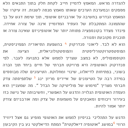
להגדרה מראש. המאמץ לדמיין חייב לקחת חלק בתוך התנאים הלא
מספקים ובמערכת הערכים שאותו מאמץ מנסה לשנות. זה עיקרו של
המאמץ הנדרש בחשיבה על אורבניזם אוטופי, תוך שימת דגש על כך
שהתמונה המתקבלת של העתיד המדומיין אינה של צורה אחידה.
פינדר מצדד בקונספציה פתוחה יותר של אוטופיניזם שאינה צורה או
תוכנית מקובעת וסגורה.
4
הוא לא לבד. ליאוני סנדרקוק
בהשפעת התיאוריה הפמיניסטית,
הפוסטסטרוקטורליסטית והפוסטקולוניאלית, הציעה את
הקוסמופוליס, לא כמצב שצריך לממש אלא כתנועה לעבר. לפי
סנדרקוק האוטופיה היא פרויקט חברתי של חיים ביחד תוך הכרה
בשוני, בפתיחות לדיאלוג, שינוי ומחלוקת. הטיעונים שלה מבוססים
5
במידה רבה על הטיעונים של אייריס מריון ינג
שלתפיסתה צדק
חברתי מצריך “מימוש של פוליטיקה של הבדל “. מה שמעניין הוא
העמדה האוטופית הגלויה והדגש על האפשרי, וחשיבותה של גישה כזו
בעירור ויכוחים ומאבקים על משמעות של צדק ומה אורבניזם צודק
יותר אמור להיות.
הדגש על התהליכי בניסיון לממש את האוטופי מופיע גם אצל דיוויד
6
הרווי
במושג “אוטופיה דיאלקטית” המתח הדיאלקטי נע בין הקיבעון