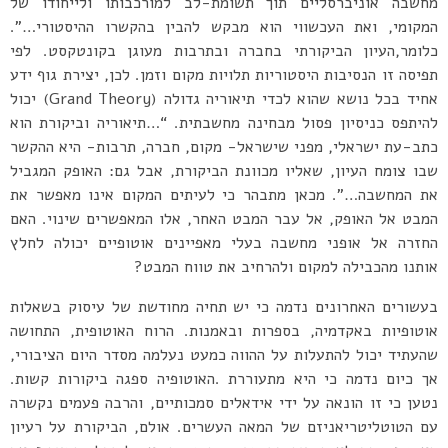
מחשבה אוניברסליים תוך תשומת-לב למורכבותו ולייחודו של
המקומי, ואת העכשווי הוא מבקש להבין בהקשרו ההיסטורי…”.
כלומר,העיון הביקורתי בחברה ובתרבות מעוגן בקונטקסט. לפי
תפיסה זו הנסיבות היסטוריות תלויות מקום וזמן. לכן, יצירת גוף ידע
אחיד בכל נושא שהוא לכדי תיאוריה גדולה (Grand Theory) יכול
להיתפס כניסיון פסול מבחינה מחשבתית. “…תיאוריה וביקורת הוא
כתב-עת ישראלי, מפני שישראל- מקום, חברה, תרבות- היא ההקשר
שבו צומח העיון, שאליו מכוונת הביקורת, אבל גם: האופק המגביל
את המחשבה…”. מכאן מתבהר כי לעיתים המקום אינו מאפשר את
המבט אל האופק, אל עבר המבט האחר, אלו המאפשרים שינוי. האם
החזרה אל אופני מחשבה בעלי מאפיינים אוטופיים יכולה לחלץ
אותנו מהכבילה למקום ולהרחיב את טווח המבט?
בעשורים האחרונים נדמה כי יש תחיה מחודשת של עיסוק בשאלות
אוטופיות באקדמיה, בספרות ובאמנות. הרוח האוטופית, התחושה
שהעתיד יכול להתעלות על ההווה כמעט נעלמה מסדר היום הציבורי,
אך כיום נדמה כי היא מתעוררת .האוטופיה ספגה ביקורות קשות.
נטען כי זו הונאה על ידי אידאלים סמכותיים, והרבה פעמים נקשרה
עם הטוטליטריאניזם של המאה העשרים. אולם, הביקורת על רעיון