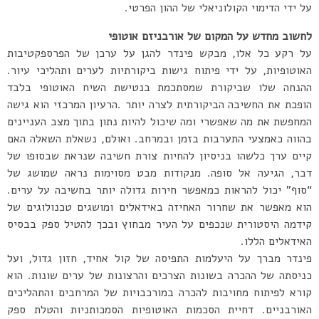
על ידי הדימוי הקולוניאלי של ההון הפרטי.
לחשוב מחדש על המקום של אורבניזם אוטופי
על רקע כל אלו, מבקש פינדר להגן על ערכן של הפרספקטיבות
האוטופיות, על ידי פיתוח גישות ביקורתיות לערים ותהליכי עיור.
ההנחה שלו שביקורת שמסתכמת בנטישת השיח האוטופי בלבד
הופכת את החשיבה הביקורתית לצרה יותר .הרעיון המרכזי הוא גישה
המחפשת את מה שאפשרי ומה שיכול להיות נתון בתוך מצב העניינים
בהווה כאמצעי התערבות בזמן ובמרחב. ואולם, נשאלת השאלה האם
קיים ערך כלשהו בניסיון להחיות צורת חשיבה שנראת שבסופו של
דבר, הגיעה אל סופה. מנקודות מבט מסוימות נראה שמושג של
“סוף” יכול להראות כמאפשר חירות גדולה יותר בחשיבה על ערים.
הוא מאפשר את שחרור האחיזה באידאלים ומושגים טכנולוגים של
קידמה היסטורית שנכפים על העיר מבחוץ ובכך להטיל ספק בבסיס
האידאלים הללו.
פינדר מברך על היעלמות התפיסה של קול אחיד, חזון גדול, ועל
כניסתה של ההכרה בשונות הצרכים והרצונות של ערים שונות. הוא
קורא לפיתוח מחויבות להכרה במורכבויות של המרחבים והתהליכים
האורבניים. דחיית הסכמות האוטופיות הסמכותניות והטלת ספק