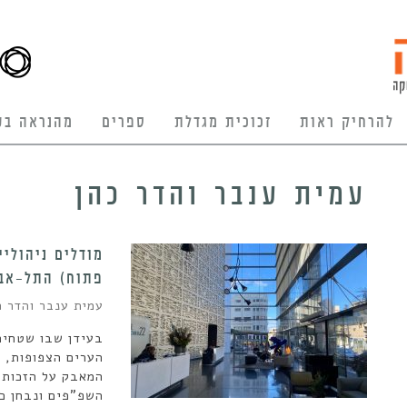
להרחיק ראות
זכוכית מגדלת
ספרים
מהנראה בע
עמית ענבר והדר כהן
מודלים ניהולי
פתוח) התל-אבי
עמית ענבר והדר כ
בעידן שבו שטחים 
הערים הצפופות, 
המאבק על הזכות ל
השפ"פים ונבחן כ