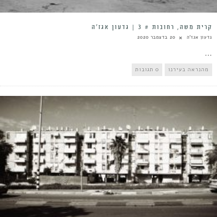
קרית משה, רחובות # 3 | גדעון אגז’ה
גדעון אגז'ה
20 בדצמבר 2020
...
מהנראה בעירנו
0 תגובות