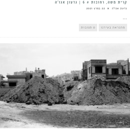
קרית משה, רחובות # 6 | גדעון אגז’ה
גדעון אגז'ה
22 במרץ 2021
...
מהנראה בעירנו
0 תגובות