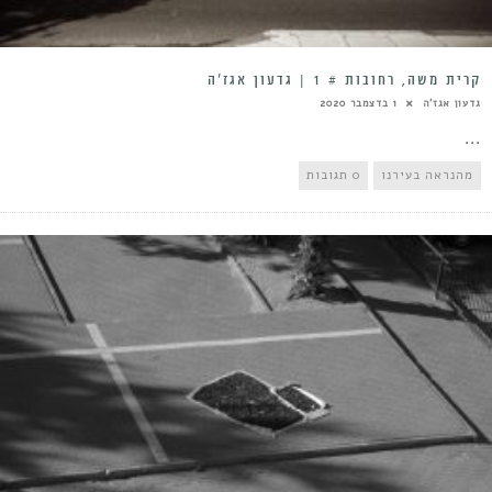
קרית משה, רחובות # 1 | גדעון אגז’ה
גדעון אגז'ה
1 בדצמבר 2020
...
מהנראה בעירנו
0 תגובות