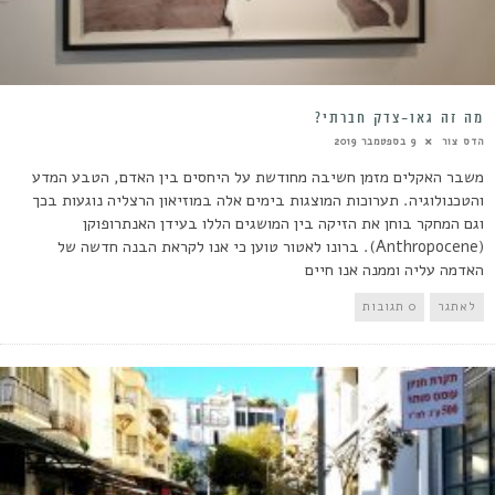
מה זה גאו-צדק חברתי?
הדס צור
9 בספטמבר 2019
משבר האקלים מזמן חשיבה מחודשת על היחסים בין האדם, הטבע המדע
והטכנולוגיה. תערוכות המוצגות בימים אלה במוזיאון הרצליה נוגעות בכך
וגם המחקר בוחן את הזיקה בין המושגים הללו בעידן האנתרופוקן
(Anthropocene). ברונו לאטור טוען כי אנו לקראת הבנה חדשה של
האדמה עליה וממנה אנו חיים
לאתגר
0 תגובות