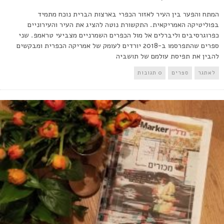
המתח והפער בין העיר לאזור הכפרי בארצות הברית נוכח מתמיד
בפוליטיקה האמריקאית. התקשורת נוטה להציג את העיר והעירוניים
כפרוגרסיבים וליברלים אל מול הכפרים השמרניים מצביעי טראמפ. שני
ספרים שהתפרסמו ב-2018 יורדים לעומק של אמריקה הכפרית ומבקשים
להבין את תפיסת עולמם של תושביה
לאתגר
ספרים
0 תגובות