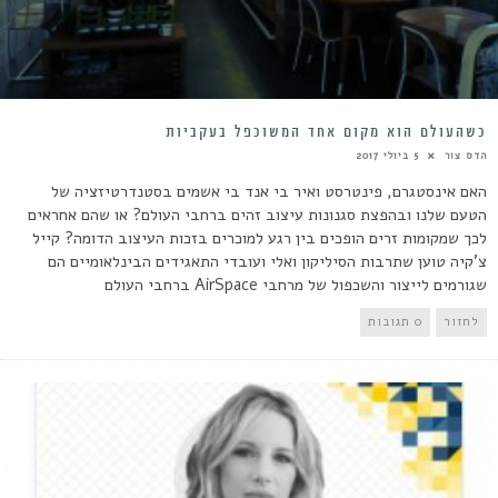
כשהעולם הוא מקום אחד המשוכפל בעקביות
הדס צור
5 ביולי 2017
האם אינסטגרם, פינטרסט ואיר בי אנד בי אשמים בסטנדרטיזציה של
הטעם שלנו ובהפצת סגנונות עיצוב זהים ברחבי העולם? או שהם אחראים
לכך שמקומות זרים הופכים בין רגע למוכרים בזכות העיצוב הדומה? קייל
צ'קיה טוען שתרבות הסיליקון ואלי ועובדי התאגידים הבינלאומיים הם
שגורמים לייצור והשכפול של מרחבי AirSpace ברחבי העולם
לחזור
0 תגובות