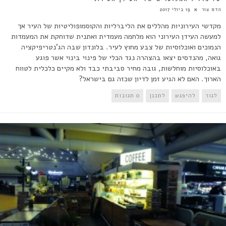
הדס צור
19 ביולי 2017
מקדשי העירוניות מהללים את הליברליות והקוסמופוליטיות של העיר אך
למעשה העידן העירוני הוא מלחמה מעמדית ואתנית שדוחקת את המעמדות
הנמוכים ואוכלוסיות של צבע מחוץ לעיר. בלונדון שבה הג'נטריפיקציה
גואה, מהנדסים יצאו בהצהרה נגד הכלי של פינוי בינוי אשר פוגע
באוכלוסיות מוחלשות, גובה מחיר סביבתי כבד ולא מקיים כלכלית לטווח
הארוך. האם לא הגיע זמן לדיון שכזה גם בישראל?
לגור
להיפגש
לתכנן
0 תגובות