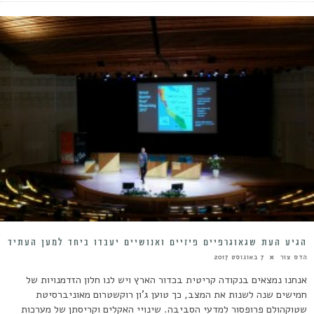
הגיע העת שגאוגרפיים פיזיים ואנושיים יעבדו ביחד למען העתיד
הדס צור
7 באוגוסט 2017
אנחנו נמצאים בנקודה קריטית בכדור הארץ ויש לנו חלון הזדמנויות של
חמישים שנה לשנות את המצב, כך טוען ג'ון רוקשטרום מאוניברסיטת
שטוקהולם פרופסור למדעי הסביבה. שינויי האקלים וקריסתן של מערכות