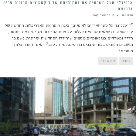
אדריכלי-העל משרתים את גחמותיהם של דיקטטורים הבונים ערים
בדמותם
הדס צור
13 בדצמבר 2017
"דיסנלינד על סטרואיידים לאומיים" כינה חוקר את האדריכלות החדשה של
ערי אסיה, הנשיאים שרוצים לעלות על מפת התיירות מגייסים את פוסטר,
חדיד ומשרדים בנילאומיים נוספים שיחוללו התחדשות עירונית.לשם כך
תושבים מפונים בכוח ומבנים נהרסים.למי זה טוב? והאם זו אדריכלות
מוסרית?
לתכנן
2 תגובות