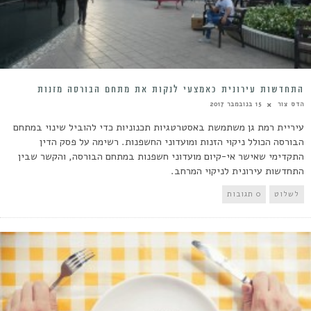
התחדשות עירונית כאמצעי לנקות את מתחם הבורסה מזנות
הדס צור
15 בנובמבר 2017
עיריית רמת גן משתמשת באסטרטגיות תכנוניות כדי להוביל שינוי במתחם
הבורסה הכולל ניקוי הזנות ומועדוני החשפנות. רשימה על פסק הדין
התקדימי שאישר אי-קיום מועדוני חשפנות במתחם הבורסה, והקשר שבין
התחדשות עירונית לניקוי המרחב.
לשלוט
0 תגובות