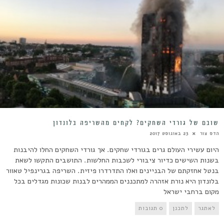
שובם של גורדי השחקים? לקחים מהשריפה בלונדון
הדס צור
23 באוגוסט 2017
היום עשירי העולם גרים בגורדי שחקים. אך גורדי השחקים החלו להיבנות
בשנות השישים כדיור ציבורי לשכבות החלשות. התושבים התקשו לשאת
בנטל אחזקתם של הבניינים ואלו התדרדרו פיזית. השריפה בגרינפיל טאוור
בלונדון היא נורת אזהרה למתכננים הממהרים לבנות שכונות מגדלים בכל
מקום ברחבי ישראל
לאתגר
לתכנן
0 תגובות