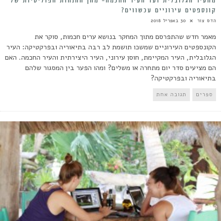
מהעיר הגלובלית ועד העיר החכמה- מהן ההנחות הפוליטיות של
קונספטים עירוניים עכשווים?
הדס צור
30 באפריל 2018
מאמר חדש שהתפרסם מתוך המחקר בנושא ערים חכמות, סוקר את
הקונספטים העירוניים שמשכו תושמת לב רבה בתיאוריה ובפרקטיקה: העיר
הגלובלית, העיר המקיימת, חוסן עירוני, העיר היצירתית והעיר החכמה. האם
הם מציעים סדר יום מתחרה או משלים? ומהו הפער בין המסגור שלהם
בתיאוריה ובפרקטיקה?
ספרים
תגובה אחת