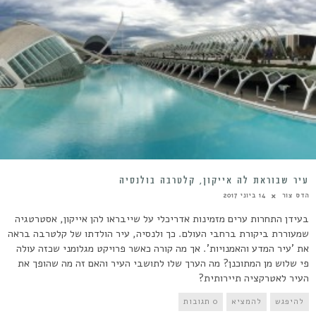
עיר שבוראת לה אייקון, קלטרבה בולנסיה
הדס צור
14 ביוני 2017
בעידן התחרות ערים מזמינות אדריכלי על שייבראו להן אייקון, אסטרטגיה
שמעוררת ביקורת ברחבי העולם. כך ולנסיה, עיר הולדתו של קלטרבה בראה
את 'עיר המדע והאמנויות'. אך מה קורה כאשר פרויקט מגלומני שכזה עולה
פי שלוש מן המתוכנן? מה הערך שלו לתושבי העיר והאם זה מה שהופך את
העיר לאטרקציה תיירותית?
להיפגש
להמציא
0 תגובות