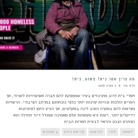
מה צריך חסר בית? פשוט, בית!
הדס צור
5 במרץ 2018
חסרי בית לרוב מתרכזים בעיר שמספקת להם חברה ואפשרויות לשרוד, אך
הערים הולכות ונהיות עוינות יותר כלפי נוכחותם במרחב הציבורי. הרשויות
מציעות להם במקרה הטוב לינה במקלטים, אך הגיע הזמן לפתרונות
רדיקלים יותר. רעות גיא מעמותת עלם מאמינה שמודל דיור תחילה הוא
הפתרון הנכון והראוי לבעית חסרות הבית
לאתגר
לגור
להיפגש
קריאת כיוון
4 תגובות