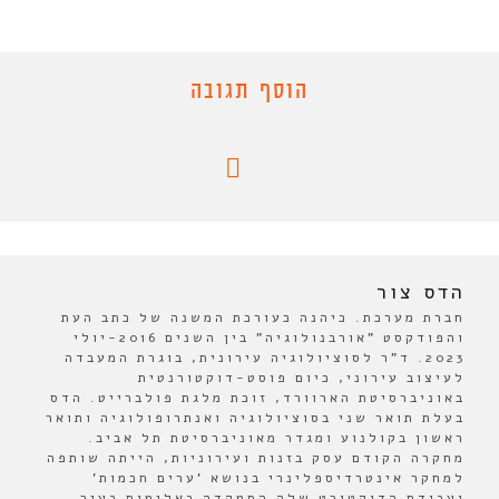
הוסף תגובה
הדס צור
חברת מערכת. כיהנה כעורכת המשנה של כתב העת
והפודקסט "אורבנולוגיה" בין השנים 2016-יולי
2023. ד"ר לסוציולוגיה עירונית, בוגרת המעבדה
לעיצוב עירוני, כיום פוסט-דוקטורנטית
באוניברסיטת הארוורד, זוכת מלגת פולברייט. הדס
בעלת תואר שני בסוציולוגיה ואנתרופולוגיה ותואר
ראשון בקולנוע ומגדר מאוניברסיטת תל אביב.
מחקרה הקודם עסק בזנות ועירוניות, הייתה שותפה
למחקר אינטרדיספלינרי בנושא 'ערים חכמות'
ועבודת הדוקטורט שלה התמקדה באלימות בעיר