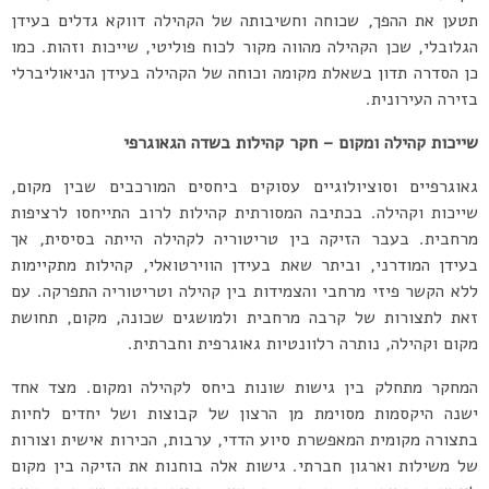
תטען את ההפך, שכוחה וחשיבותה של הקהילה דווקא גדלים בעידן
הגלובלי, שכן הקהילה מהווה מקור לכוח פוליטי, שייכות וזהות. כמו
כן הסדרה תדון בשאלת מקומה וכוחה של הקהילה בעידן הניאוליברלי
בזירה העירונית.
שייכות קהילה ומקום – חקר קהילות בשדה הגאוגרפי
גאוגרפיים וסוציולוגיים עסוקים ביחסים המורכבים שבין מקום,
שייכות וקהילה. בכתיבה המסורתית קהילות לרוב התייחסו לרציפות
מרחבית. בעבר הזיקה בין טריטוריה לקהילה הייתה בסיסית, אך
בעידן המודרני, וביתר שאת בעידן הווירטואלי, קהילות מתקיימות
ללא הקשר פיזי מרחבי והצמידות בין קהילה וטריטוריה התפרקה. עם
זאת לתצורות של קרבה מרחבית ולמושגים שכונה, מקום, תחושת
מקום וקהילה, נותרה רלוונטיות גאוגרפית וחברתית.
המחקר מתחלק בין גישות שונות ביחס לקהילה ומקום. מצד אחד
ישנה היקסמות מסוימת מן הרצון של קבוצות ושל יחדים לחיות
בתצורה מקומית המאפשרת סיוע הדדי, ערבות, הכירות אישית וצורות
של משילות וארגון חברתי. גישות אלה בוחנות את הזיקה בין מקום