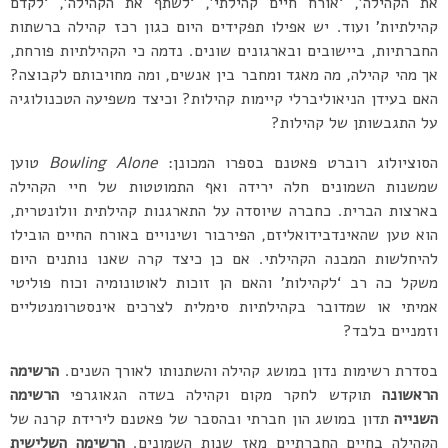
את הקהילה’, ‘אורח חיים קהילתי’, ‘לשתף את הקהילה’, ‘לקדם
קהילתיות’ ועוד. יש אפילו תפקידים היום כגון רכז קהילה ברשתות
החברתיות, ביישובים ובארגונים שונים. נדמה כי הקהילתיות פורחת,
אך מהי קהילה, מה מאגד ומחבר בין אנשים, ומה מחויבותם לקבוצה?
האם בעידן הניאוליברלי קיימות קהילות? וכיצד משפיעה הטכנולוגיה
על התגבשותן של קהילות?
הסוציולוג רוברט פאטנם בספרו המכונן:
Bowling Alone
טוען
שמשנות השמונים חלה ירידה ואף התמוטטות של חיי הקהילה
בארצות הברית. כחברה שיוסדה על התארגנות קהילתית וולונטרית,
הוא טען שהאינדבידואליזם, הפירבור ושינויים באורח החיים הובילו
להיחלשות המבנה הקהילתי. אם כן כיצד קרה שאנו נותנים היום
משקל כה רב ‘לקהילות’ והאם הן זוכות לאוטונומיה וכוח פוליטי
אמיתי או שמדובר בקהילתיות סימלית לצרכים אינסטרומנטליים
וזמניים בלבד?
בסדרת רשימות נדון במושג קהילה והשתנותו לאורך השנים.
הרשימה
הראשונה
תוקדש לחקר מקום וקהילה בשדה הגאוגרפי
הרשימה
השנייה
תדון במושג הון חברתי ובהסבר של פאטנם לירידת קרנה של
הקהילה בחיים החברתיים מאז שנות השמונים.
הרשימה השלישית