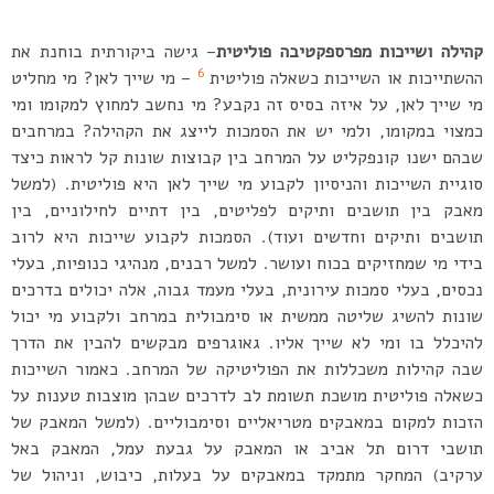
קהילה ושייכות מפרספקטיבה פוליטית
– גישה ביקורתית בוחנת את
6
ההשתייכות או השייכות כשאלה פוליטית
– מי שייך לאן? מי מחליט
מי שייך לאן, על איזה בסיס זה נקבע? מי נחשב למחוץ למקומו ומי
כמצוי במקומו, ולמי יש את הסמכות לייצג את הקהילה? במרחבים
שבהם ישנו קונפקליט על המרחב בין קבוצות שונות קל לראות כיצד
סוגיית השייכות והניסיון לקבוע מי שייך לאן היא פוליטית. (למשל
מאבק בין תושבים ותיקים לפליטים, בין דתיים לחילוניים, בין
תושבים ותיקים וחדשים ועוד). הסמכות לקבוע שייכות היא לרוב
בידי מי שמחזיקים בכוח ועושר. למשל רבנים, מנהיגי כנופיות, בעלי
נכסים, בעלי סמכות עירונית, בעלי מעמד גבוה, אלה יכולים בדרכים
שונות להשיג שליטה ממשית או סימבולית במרחב ולקבוע מי יכול
להיכלל בו ומי לא שייך אליו. גאוגרפים מבקשים להבין את הדרך
שבה קהילות משכללות את הפוליטיקה של המרחב. כאמור השייכות
כשאלה פוליטית מושכת תשומת לב לדרכים שבהן מוצבות טענות על
הזכות למקום במאבקים מטריאליים וסימבוליים. (למשל המאבק של
תושבי דרום תל אביב או המאבק על גבעת עמל, המאבק באל
ערקיב) המחקר מתמקד במאבקים על בעלות, כיבוש, וניהול של