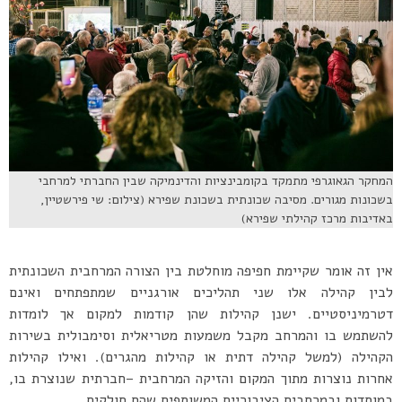
המחקר הגאוגרפי מתמקד בקומבינציות והדינמיקה שבין החברתי למרחבי
בשכונות מגורים. מסיבה שכונתית בשכונת שפירא (צילום: שי פירשטיין,
באדיבות מרכז קהילתי שפירא)
אין זה אומר שקיימת חפיפה מוחלטת בין הצורה המרחבית השכונתית
לבין קהילה אלו שני תהליכים אורגניים שמתפתחים ואינם
דטרמיניסטיים. ישנן קהילות שהן קודמות למקום אך לומדות
להשתמש בו והמרחב מקבל משמעות מטריאלית וסימבולית בשירות
הקהילה (למשל קהילה דתית או קהילות מהגרים). ואילו קהילות
אחרות נוצרות מתוך המקום והזיקה המרחבית –חברתית שנוצרת בו,
במוסדות ובמרחבים הציבוריים המשותפים שהם חולקים.