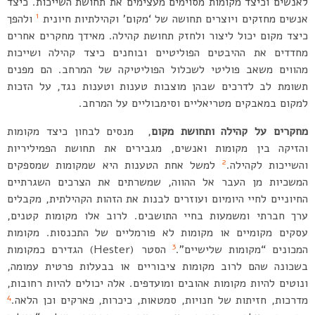
לאנשים וכיצד מקומות מסוימים מעצימים את תחושת השייכות. כיצד
1
אנשים מחזקים ויוצרים תחושה של ‘מקום’ וקהילתיות חיונית
ולהפך
כיצד מקום יכול ליצור ולחזק תחושת קהילה. מאידך מחקרים אחרים
מחדדים את ההיבטים הפוליטיים ובוחנים כיצד קהילה ושייכות
מהווים משאב פוליטי לשכלול הפוליטיקה של המרחב. הם מפנים
תשומת לב לדרכים שבהן מוצבות טענות וטענות נגד, על הזכות
למקום במאבקים מטריאליים וסימבוליים על המרחב.
מחקרים על קהילה ותחושת מקום
, מנסים לבחון כיצד מקומות
והזיקה בין מקומות ואנשים, מגבירים את תחושת הפמיליריות
2
והשייכות לקהילה.
למשל אחת הטענות היא שמקומות שמספקים
המשכיות מן העבר אל ההווה, שמשרתים את הצרכים השגרתיים
החיוניים לחיי היומיום ועוזרים לבנות את הזהות הקהילתית, מקבלים
ערך חברתי ומשמעות בחיי התושבים. לרוב אלו מקומות קטנים,
עסקים מקומיים או מקומות לא פורמליים של התכנסות. מקומות
3
המכונים “מקומות שלישיים”.
הסטר (Hester) הגדירם כמקומות
בשכונה שהם לרוב מקומות ציבוריים או בבעלות פרטית עמומה,
ונוטים להיות מקומות אהובים ומועדפים. אלה יכולים להיות רחובות,
4
מדרכות, חזיתות של חנויות, סמטאות, כיכרות, פארקים וכן הלאה.