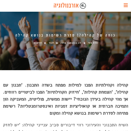
כוחה של קהילה?! סדרת רשימות בנושא קהילה
הדס צור
27 בנובמבר 2019
לגור
להיפגש
קהילה וקהילתיות הפכו למילות מפתח בשדה התכנון. ‘תכנון עם
קהילה’, ‘הצמחת קהילות’, ‘חיזוק הקהילתיות’ הפכו לביטויים רווחים.
אך מהי קהילה בעידן הנוכחי? יישות ממשית, פוליטית, המעניקה הון
ותמיכה חברתית או קואוליציות זמניות ואינסטרומנטליות? רשימת
פתיחה לסדרת רשימות בנושא קהילה ומקום
השיח התכנוני והעירוני רווי דיבורים סביב ענייני קהילה: ‘יש לחזק