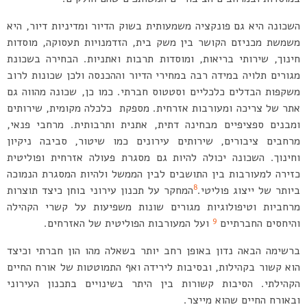
השכונה היא גם פונקציה משמעותית בשוק הדיור ומדיניות דיור, היא
משמשת מכניזם הקושר בין משק בית, הזדמנויות תעסוקה, מוסדות
חינוך, שירותי בריאות, ומוסדות תרבות ואתניות. הבחירה בשכונת
מגורים תלויה במידה רבה במחירי הדיור וההכנסה ולכן שכונות לרוב
משקפות הבדלים כלכליים וסטטוס חברתי. כמו כן, שכונה מהווה גם
אתר של צריכה ומעורבות אזרחית. מספקת כלכלה מקומית, שירותים
ומבנים ספציפיים מבחינה דתית, אתנית ותרבותית. מרחבי פנאי,
מרחבים ציבורים, שירותים עירונים כמו שיטור, סביבה ניקיון
וחינוך. השכונה יכולה להיות גם מסגרת פעולה אזרחית ופוליטית
כזירה למעורבות בין התושבים לבין הממשל ולהיות המסגרת הנמוכה
8
ביותר של ייצוג פוליטי.
המחקר על תכנון עירוני בוחן כיצד תוצרות
מרחביות וטיפולוגיות מגורים שונות משפיעות על קשרי הקהילה
9
והיחסים החברתיים
ועל המעורבות הפוליטית של האזרחים.
ברשימה הבאה נדון באופן רחב יותר בשאלה מהו הון חברתי וכיצד
הוא קשור בקהילות, ובסיבות לירידה ואף התמוטטות של אורח החיים
הקהילתי. הסיבות קשורות בין היתר בשינויים בתכנון העירוני
ובאורח החיים שהוא מייצר.