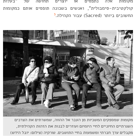
מקומות אלה נתפסים או יוצרים תחושה של “בעלות
קולקטיבית-סימבולית”, ואנשים בשכונה תופסים אותם כמקומות
5
החשובים ביותר (Sacred) עבור הקהילה.
מקומות שמספקים המשכיות מן העבר אל ההווה, שמשרתים את הצרכים
השגרתיים החיוניים לחיי היומיום ועוזרים לבנות את הזהות הקהילתית,
מקבלים ערך חברתי ומשמעות בחיי התושבים. טורקיה (צילום: יובל הידש)