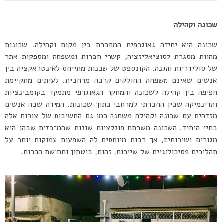
שכונה וקהילה
שכונה היא יחידה גאוגרפית המחברת בין מקום וקהילה. שכונות
מהוות מסגרת לסוציאליזציה, קשרי חברות ומשפחה ומספקות אתר
של סולידריות והגנה. הקונספט של שכנות מתייחס לאינטראקציה בין
אנשים שאינם משפחה החולקים קרבה מרחבית. לעיתים מתקיימת
חפיפה בין קהילה לשכונה והמחקר הגאוגרפי מתמקד בקומבינציות
והדינמיקה שבין החברתי למרחבי בתוך שכונות. המידה שבה אנשים
מזדהים עם שכונה וקהילה משתנה כמו גם החשיבות של צורות אלה
בחיי היחיד. השכונה משרתת פונקציות שונות שהמרכזית שבהן היא
מגורים ושירותים, אך רבות מיוחסים לה השפעות עמוקות יותר על
תהליכים פסיכולוגיים של שייכות, זהות, ביטחון ותחושת הכרות.