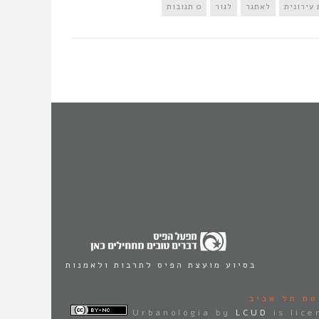
עירונית
לאתגר
לגור
0 תגובות
בסיוע מועצת הפיס לתרבות ולאמנות
טת תל אביב
Urbanologia
by
LCUD
is lic