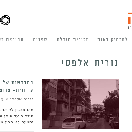
להרחיק ראות
זכוכית מגדלת
ספרים
מהנראה בע
נורית אלפסי
התחדשות של ש
עירונית- פרופ’
נורית אלפסי
19 בינואר 0
מהו תכנון לא אדפ
חוזרים על אותן ט
והצעה לפיתרון או